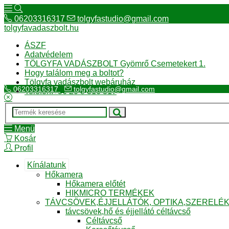
06203316317
tolgyfastudio@gmail.com
tolgyfavadaszbolt.hu
ÁSZF
Adatvédelem
TÖLGYFA VADÁSZBOLT Gyömrő Csemetekert 1.
Hogy találom meg a boltot?
Tölgyfa vadászbolt webáruház
06203316317
tolgyfastudio@gmail.com
Telefon:+36 20 3 316 317
Menü
Kosár
Profil
Kínálatunk
Hőkamera
Hőkamera előtét
HIKMICRO TERMÉKEK
TÁVCSÖVEK,ÉJJELLÁTÓK, OPTIKA,SZERELÉ
távcsövek,hő és éjjellátó céltávcső
Céltávcső