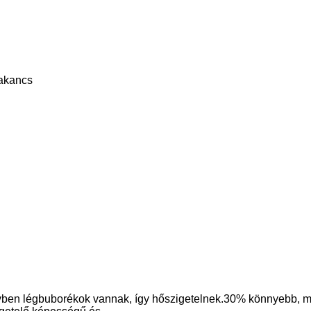
bakancs
lyben légbuborékok vannak, így hőszigetelnek.30% könnyeb