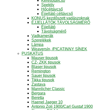
Keresőtávcső
Spektív
Hőcéltávcső
Éjjellátó céltávcső
KONUS kezdőszett vadászoknak
ÉJJELLÁTÓK,TÁVOLSÁGMÉRŐ
Éjjellátó
Távolságmérő
Vadkamerák
Szerelékek
Lámpa
Weaversín, /PICATINNY SÍNEK
PUSKATUS
Mauser tipusok
CZ- ZKK tipusok
Blaser tipusok
Remington
Sauer tipusok
Tikka tipusok
Zastava
Mannlicher Classic
Bergara
Beretta
Haenel Jaeger 10
Antonio Zoli 1900/Carl Gustaf 1900