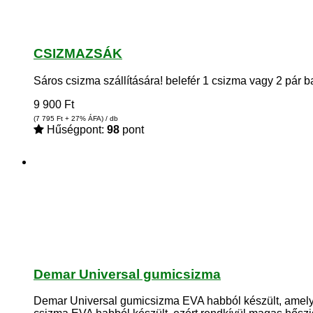
CSIZMAZSÁK
Sáros csizma szállítására! belefér 1 csizma vagy 2 pár 
9 900
Ft
(7 795
Ft
+ 27% ÁFA) / db
Hűségpont:
98
pont
Demar Universal gumicsizma
Demar Universal gumicsizma EVA habból készült, ame