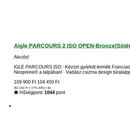
Aigle PARCOURS 2 ISO OPEN-Bronze(Sötétz
Akciós!
IGLE PARCOURS ISO · Kézzel gyártott termék Franciaors
Neoprene® a talpában! · Vadász csizma design túratalp
109 900
Ft
104 450
Ft
(82 244
Ft
+ 27% ÁFA) / db
Hűségpont:
1044
pont