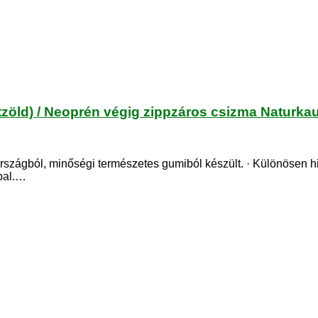
öld) / Neoprén végig zippzáros csizma Naturka
zágból, minőségi természetes gumiból készült. · Különösen h
pal.…