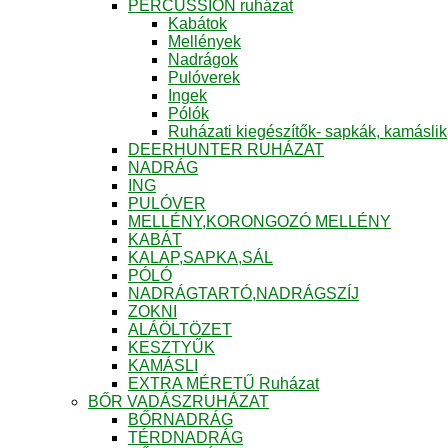
PERCUSSION ruházat
Kabátok
Mellények
Nadrágok
Pulóverek
Ingek
Pólók
Ruházati kiegészítők- sapkák, kamáslik
DEERHUNTER RUHÁZAT
NADRÁG
ING
PULÓVER
MELLÉNY,KORONGOZÓ MELLÉNY
KABÁT
KALAP,SAPKA,SÁL
PÓLÓ
NADRÁGTARTÓ,NADRÁGSZÍJ
ZOKNI
ALÁÖLTÖZET
KESZTYŰK
KAMÁSLI
EXTRA MÉRETŰ Ruházat
BŐR VADÁSZRUHÁZAT
BŐRNADRÁG
TÉRDNADRÁG