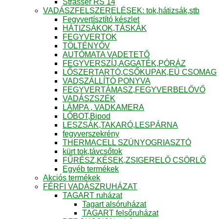
Strasser RS 14
VADÁSZFELSZERELÉSEK: tok,hátizsák,stb
Fegyvertísztító készlet
HÁTIZSÁKOK,TÁSKÁK
FEGYVERTOK
TÖLTÉNYŐV
AUTÓMATA VADETETŐ
FEGYVERSZÍJ,AGGATÉK,PÓRÁZ
LŐSZERTARTÓ,CSŐKUPAK,EÜ CSOMAG
VADSZÁLLÍTÓ PONYVA
FEGYVERTÁMASZ,FEGYVERBELŐVŐ
VADÁSZSZÉK
LÁMPA , VADKAMERA
LŐBOT,Bipod
LESZSÁK,TAKARÓ,LESPÁRNA
fegyverszekrény
THERMACELL SZÚNYOGRIASZTÓ
kürt tok,távcsőtok
FŰRÉSZ,KÉSEK,ZSIGERELŐ CSÖRLŐ
Egyéb termékek
Akciós termékek
FÉRFI VADÁSZRUHÁZAT
TAGART ruházat
Tagart alsóruházat
TAGART felsőruházat