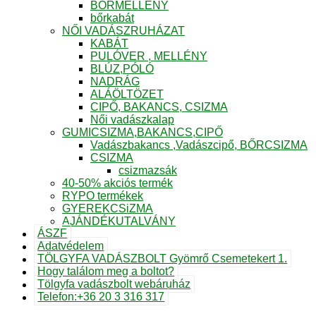
BŐRMELLÉNY
bőrkabát
NŐI VADÁSZRUHÁZAT
KABÁT
PULÓVER , MELLÉNY
BLÚZ,PÓLÓ
NADRÁG
ALÁÖLTÖZET
CIPŐ, BAKANCS, CSIZMA
Női vadászkalap
GUMICSIZMA,BAKANCS,CIPŐ
Vadászbakancs ,Vadászcipő, BŐRCSIZMA
CSIZMA
csizmazsák
40-50% akciós termék
RYPO termékek
GYEREKCSiZMA
AJÁNDÉKUTALVÁNY
ÁSZF
Adatvédelem
TÖLGYFA VADÁSZBOLT Gyömrő Csemetekert 1.
Hogy találom meg a boltot?
Tölgyfa vadászbolt webáruház
Telefon:+36 20 3 316 317