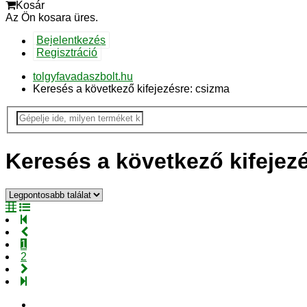
Kosár
Az Ön kosara üres.
Bejelentkezés
Regisztráció
tolgyfavadaszbolt.hu
Keresés a következő kifejezésre: csizma
Keresés a következő kifejez
1
2