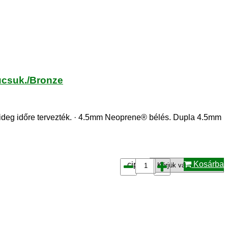
ucsuk./Bronze
ideg időre tervezték. · 4.5mm Neoprene® bélés. Dupla 4.5mm
Kosárba
cipő*: