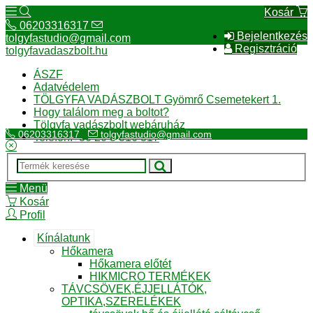
Kosár
06203316317
Bejelentkezés
tolgyfastudio@gmail.com
Regisztráció
tolgyfavadaszbolt.hu
ÁSZF
Adatvédelem
TÖLGYFA VADÁSZBOLT Gyömrő Csemetekert 1.
Hogy találom meg a boltot?
Tölgyfa vadászbolt webáruház
06203316317
tolgyfastudio@gmail.com
Telefon:+36 20 3 316 317
Menü
Kosár
Profil
Kínálatunk
Hőkamera
Hőkamera előtét
HIKMICRO TERMÉKEK
TÁVCSÖVEK,ÉJJELLÁTÓK,
OPTIKA,SZERELÉKEK