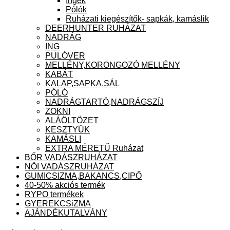
Ingek
Pólók
Ruházati kiegészítők- sapkák, kamáslik
DEERHUNTER RUHÁZAT
NADRÁG
ING
PULÓVER
MELLÉNY,KORONGOZÓ MELLÉNY
KABÁT
KALAP,SAPKA,SÁL
PÓLÓ
NADRÁGTARTÓ,NADRÁGSZÍJ
ZOKNI
ALÁÖLTÖZET
KESZTYŰK
KAMÁSLI
EXTRA MÉRETŰ Ruházat
BŐR VADÁSZRUHÁZAT
NŐI VADÁSZRUHÁZAT
GUMICSIZMA,BAKANCS,CIPŐ
40-50% akciós termék
RYPO termékek
GYEREKCSiZMA
AJÁNDÉKUTALVÁNY