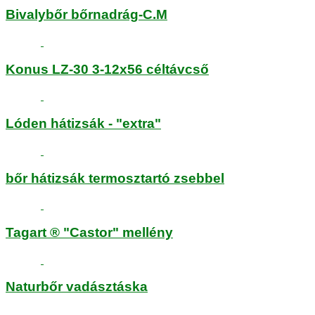
Bivalybőr bőrnadrág-C.M
Konus LZ-30 3-12x56 céltávcső
Lóden hátizsák - "extra"
bőr hátizsák termosztartó zsebbel
Tagart ® "Castor" mellény
Naturbőr vadásztáska