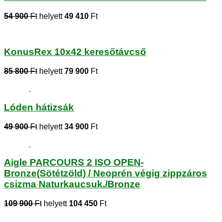
54 900
Ft
helyett
49 410
Ft
KonusRex 10x42 keresőtávcső
85 800
Ft
helyett
79 900
Ft
Lóden hátizsák
49 900
Ft
helyett
34 900
Ft
Aigle PARCOURS 2 ISO OPEN-
Bronze(Sötétzöld) / Neoprén végig zippzáros
csizma Naturkaucsuk./Bronze
109 900
Ft
helyett
104 450
Ft