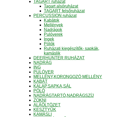
TAGART ruházat
Tagart alsóruházat
TAGART felsőruházat
PERCUSSION ruházat
Kabátok
Mellények
Nadrágok
Pulóverek
Ingek
Pólók
Ruházati kiegészítők- sapkák,
kamáslik
DEERHUNTER RUHÁZAT
NADRÁG
ING
PULÓVER
MELLÉNY,KORONGOZÓ MELLÉNY
KABÁT
KALAP,SAPKA,SÁL
PÓLÓ
NADRÁGTARTÓ,NADRÁGSZÍJ
ZOKNI
ALÁÖLTÖZET
KESZTYŰK
KAMÁSLI