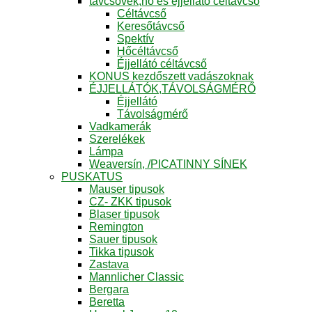
távcsövek,hő és éjjellátó céltávcső
Céltávcső
Keresőtávcső
Spektív
Hőcéltávcső
Éjjellátó céltávcső
KONUS kezdőszett vadászoknak
ÉJJELLÁTÓK,TÁVOLSÁGMÉRŐ
Éjjellátó
Távolságmérő
Vadkamerák
Szerelékek
Lámpa
Weaversín, /PICATINNY SÍNEK
PUSKATUS
Mauser tipusok
CZ- ZKK tipusok
Blaser tipusok
Remington
Sauer tipusok
Tikka tipusok
Zastava
Mannlicher Classic
Bergara
Beretta