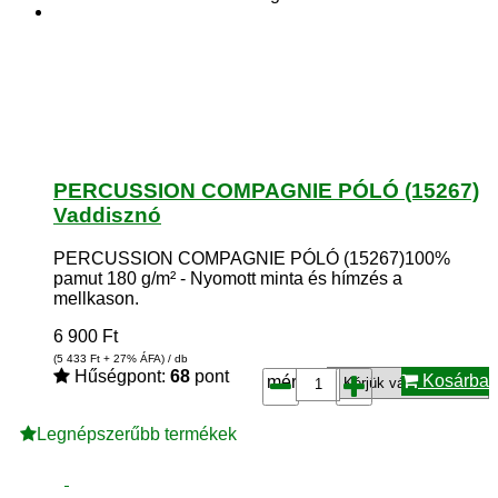
PERCUSSION COMPAGNIE PÓLÓ (15267)
Vaddisznó
PERCUSSION COMPAGNIE PÓLÓ (15267)100%
pamut 180 g/m² - Nyomott minta és hímzés a
mellkason.
6 900
Ft
(5 433
Ft
+ 27% ÁFA) / db
Hűségpont:
68
pont
Kosárba
méret*:
Legnépszerűbb termékek