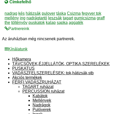
Címkefelhő
nadrag
kés
hátizsák
pulover
táska
Csizma
fegyver tok
mellény
ing
nadrágtartó
leszsák
tagart
gumicsizma
graff
the
töltényöv
puskatok
kalap
sapka
aggaték
Partnereink
Az áruházban még nincsenek partnerek.
Kínálatunk
Hőkamera
TÁVCSÖVEK,ÉJJELLÁTÓK, OPTIKA,SZERELÉKEK
PUSKATUS
VADÁSZFELSZERELÉSEK: tok,hátizsák,stb
Akciós termékek
FÉRFI VADÁSZRUHÁZAT
TAGART ruházat
PERCUSSION ruházat
Kabátok
Mellények
Nadrágok
Pulóverek