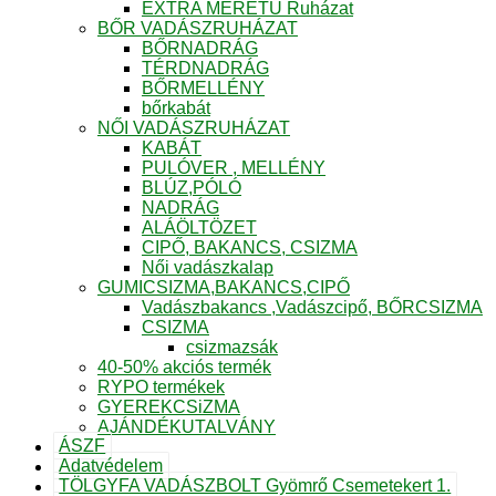
EXTRA MÉRETŰ Ruházat
BŐR VADÁSZRUHÁZAT
BŐRNADRÁG
TÉRDNADRÁG
BŐRMELLÉNY
bőrkabát
NŐI VADÁSZRUHÁZAT
KABÁT
PULÓVER , MELLÉNY
BLÚZ,PÓLÓ
NADRÁG
ALÁÖLTÖZET
CIPŐ, BAKANCS, CSIZMA
Női vadászkalap
GUMICSIZMA,BAKANCS,CIPŐ
Vadászbakancs ,Vadászcipő, BŐRCSIZMA
CSIZMA
csizmazsák
40-50% akciós termék
RYPO termékek
GYEREKCSiZMA
AJÁNDÉKUTALVÁNY
ÁSZF
Adatvédelem
TÖLGYFA VADÁSZBOLT Gyömrő Csemetekert 1.