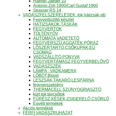
Haenel Jaeger 10
Antonio Zoli 1900/Carl Gustaf 1900
Strasser RS 14
VADÁSZFELSZERELÉSEK: tok,hátizsák,stb
Fegyvertísztító készlet
HÁTIZSÁKOK,TÁSKÁK
FEGYVERTOK
TÖLTÉNYŐV
AUTÓMATA VADETETŐ
FEGYVERSZÍJ,AGGATÉK,PÓRÁZ
LŐSZERTARTÓ,CSŐKUPAK,EÜ
CSOMAG
VADSZÁLLÍTÓ PONYVA
FEGYVERTÁMASZ,FEGYVERBELŐVŐ
VADÁSZSZÉK
LÁMPA , VADKAMERA
LŐBOT,Bipod
LESZSÁK,TAKARÓ,LESPÁRNA
fegyverszekrény
THERMACELL SZÚNYOGRIASZTÓ
kürt tok,távcsőtok
FŰRÉSZ,KÉSEK,ZSIGERELŐ CSÖRLŐ
Egyéb termékek
Akciós termékek
FÉRFI VADÁSZRUHÁZAT