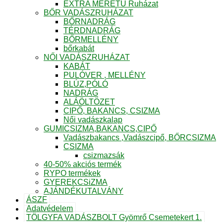
EXTRA MÉRETŰ Ruházat
BŐR VADÁSZRUHÁZAT
BŐRNADRÁG
TÉRDNADRÁG
BŐRMELLÉNY
bőrkabát
NŐI VADÁSZRUHÁZAT
KABÁT
PULÓVER , MELLÉNY
BLÚZ,PÓLÓ
NADRÁG
ALÁÖLTÖZET
CIPŐ, BAKANCS, CSIZMA
Női vadászkalap
GUMICSIZMA,BAKANCS,CIPŐ
Vadászbakancs ,Vadászcipő, BŐRCSIZMA
CSIZMA
csizmazsák
40-50% akciós termék
RYPO termékek
GYEREKCSiZMA
AJÁNDÉKUTALVÁNY
ÁSZF
Adatvédelem
TÖLGYFA VADÁSZBOLT Gyömrő Csemetekert 1.