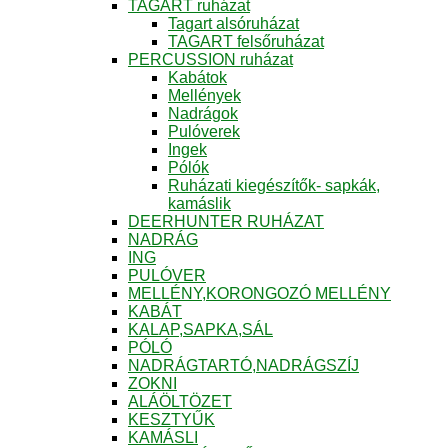
TAGART ruházat
Tagart alsóruházat
TAGART felsőruházat
PERCUSSION ruházat
Kabátok
Mellények
Nadrágok
Pulóverek
Ingek
Pólók
Ruházati kiegészítők- sapkák,
kamáslik
DEERHUNTER RUHÁZAT
NADRÁG
ING
PULÓVER
MELLÉNY,KORONGOZÓ MELLÉNY
KABÁT
KALAP,SAPKA,SÁL
PÓLÓ
NADRÁGTARTÓ,NADRÁGSZÍJ
ZOKNI
ALÁÖLTÖZET
KESZTYŰK
KAMÁSLI