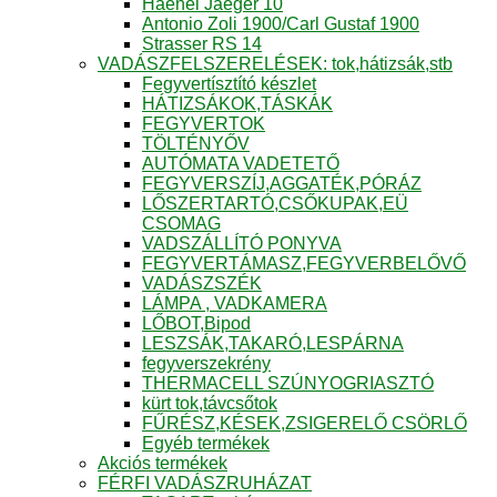
Haenel Jaeger 10
Antonio Zoli 1900/Carl Gustaf 1900
Strasser RS 14
VADÁSZFELSZERELÉSEK: tok,hátizsák,stb
Fegyvertísztító készlet
HÁTIZSÁKOK,TÁSKÁK
FEGYVERTOK
TÖLTÉNYŐV
AUTÓMATA VADETETŐ
FEGYVERSZÍJ,AGGATÉK,PÓRÁZ
LŐSZERTARTÓ,CSŐKUPAK,EÜ
CSOMAG
VADSZÁLLÍTÓ PONYVA
FEGYVERTÁMASZ,FEGYVERBELŐVŐ
VADÁSZSZÉK
LÁMPA , VADKAMERA
LŐBOT,Bipod
LESZSÁK,TAKARÓ,LESPÁRNA
fegyverszekrény
THERMACELL SZÚNYOGRIASZTÓ
kürt tok,távcsőtok
FŰRÉSZ,KÉSEK,ZSIGERELŐ CSÖRLŐ
Egyéb termékek
Akciós termékek
FÉRFI VADÁSZRUHÁZAT