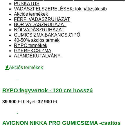
PUSKATUS
VADÁSZFELSZERELÉSEK: tok,hátizsák,stb
Akciós termékek
FÉRFI VADÁSZRUHÁZAT
BŐR VADÁSZRUHÁZAT
NŐI VADÁSZRUHÁZAT
GUMICSIZMA,BAKANCS,CIPŐ
40-50% akciós termék
RYPO termékek
GYEREKCSiZMA
AJÁNDÉKUTALVÁNY
Akciós termékek
RYPO fegyvertok - 120 cm hosszú
39 900
Ft
helyett
32 900
Ft
AVIGNON NIKKA PRO GUMICSIZMA -csattos