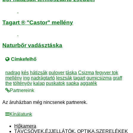
Tagart ® "Castor" mellény
Naturbőr vadásztáska
Címkefelhő
nadrag
kés
hátizsák
pulover
táska
Csizma
fegyver tok
mellény
ing
nadrágtartó
leszsák
tagart
gumicsizma
graff
the
töltényöv
kalap
puskatok
sapka
aggaték
Partnereink
Az áruházban még nincsenek partnerek.
Kínálatunk
Hőkamera
TÁVCSÖVEK,ÉJJELLÁTÓK, OPTIKA,SZERELÉKEK