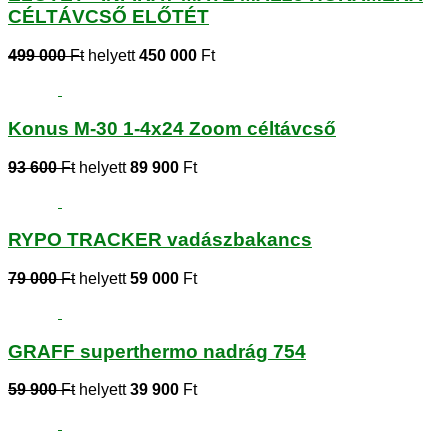
CÉLTÁVCSŐ ELŐTÉT
499 000
Ft
helyett
450 000
Ft
Konus M-30 1-4x24 Zoom céltávcső
93 600
Ft
helyett
89 900
Ft
RYPO TRACKER vadászbakancs
79 000
Ft
helyett
59 000
Ft
GRAFF superthermo nadrág 754
59 900
Ft
helyett
39 900
Ft