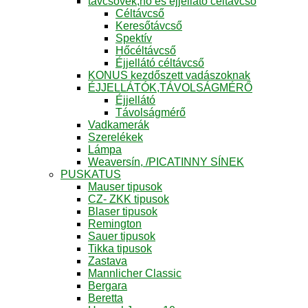
távcsövek,hő és éjjellátó céltávcső
Céltávcső
Keresőtávcső
Spektív
Hőcéltávcső
Éjjellátó céltávcső
KONUS kezdőszett vadászoknak
ÉJJELLÁTÓK,TÁVOLSÁGMÉRŐ
Éjjellátó
Távolságmérő
Vadkamerák
Szerelékek
Lámpa
Weaversín, /PICATINNY SÍNEK
PUSKATUS
Mauser tipusok
CZ- ZKK tipusok
Blaser tipusok
Remington
Sauer tipusok
Tikka tipusok
Zastava
Mannlicher Classic
Bergara
Beretta