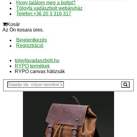
Hogy találom meg a boltot?
Tölgyfa vadászbolt webáruház
Telefon:+36 20 3 316 317
Kosár
Az Ön kosara üres.
Bejelentkezés
Regisztráció
tolgyfavadaszbolt.hu
RYPO termékek
RYPO canvas hátizsák