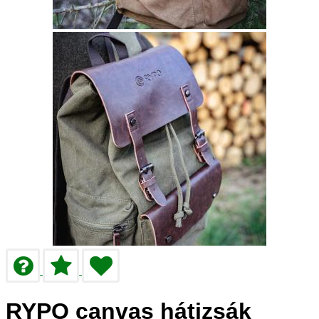
RYPO canvas hátizsák