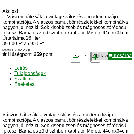
Akciós!
Vászon hátizsák, a vintage stílus és a modern dizájn
kombinációja. A viaszos pamut bőr részletekkel kombinálva
nagyon jól néz ki. Sok kisebb zseb és mágneses záródású
rekesz. Barna és zöld színben kapható. Mérete 44cmx34cm
Űrtartalma 26 liter
39 600
Ft
25 900
Ft
(20 394
Ft
+ 27% ÁFA) / db
Hűségpont:
259
pont
Kosárba
szín*:
Leírás
Tulajdonságok
Szállítás
Értékelés
Vászon hátizsák, a vintage stílus és a modern dizájn
kombinációja.
A viaszos pamut bőr részletekkel kombinálva
nagyon jól néz ki.
Sok kisebb zseb és mágneses záródású
rekesz.
Barna és zöld színben kapható.
Mérete 44cmx34cm