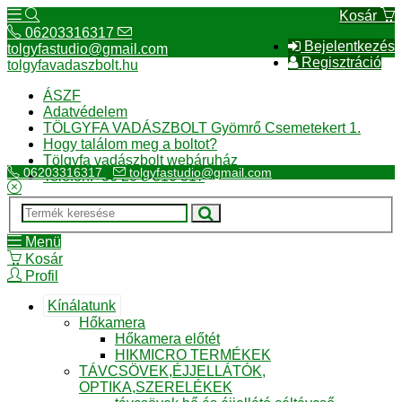
Kosár
06203316317
Bejelentkezés
tolgyfastudio@gmail.com
Regisztráció
tolgyfavadaszbolt.hu
ÁSZF
Adatvédelem
TÖLGYFA VADÁSZBOLT Gyömrő Csemetekert 1.
Hogy találom meg a boltot?
Tölgyfa vadászbolt webáruház
06203316317
tolgyfastudio@gmail.com
Telefon:+36 20 3 316 317
Menü
Kosár
Profil
Kínálatunk
Hőkamera
Hőkamera előtét
HIKMICRO TERMÉKEK
TÁVCSÖVEK,ÉJJELLÁTÓK,
OPTIKA,SZERELÉKEK