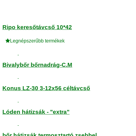
Ripo keresőtávcső 10*42
Legnépszerűbb termékek
Bivalybőr bőrnadrág-C.M
Konus LZ-30 3-12x56 céltávcső
Lóden hátizsák - "extra"
bőr hátizsák termosztartó zsebbel