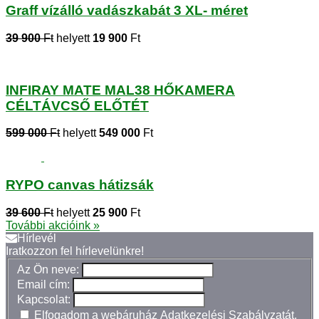
Graff vízálló vadászkabát 3 XL- méret
39 900
Ft
helyett
19 900
Ft
INFIRAY MATE MAL38 HŐKAMERA
CÉLTÁVCSŐ ELŐTÉT
599 000
Ft
helyett
549 000
Ft
RYPO canvas hátizsák
39 600
Ft
helyett
25 900
Ft
További akcióink »
Hírlevél
Iratkozzon fel hírlevelünkre!
Az Ön neve:
Email cím:
Kapcsolat:
Elfogadom a webáruház
Adatkezelési Szabályzatát
.