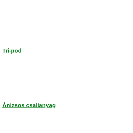
Tri-pod
Ánizsos csalianyag