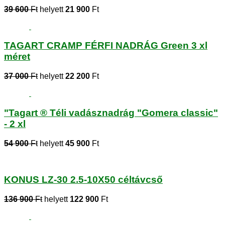
39 600
Ft
helyett
21 900
Ft
TAGART CRAMP FÉRFI NADRÁG Green 3 xl
méret
37 000
Ft
helyett
22 200
Ft
"Tagart ® Téli vadásznadrág "Gomera classic"
- 2 xl
54 900
Ft
helyett
45 900
Ft
KONUS LZ-30 2.5-10X50 céltávcső
136 900
Ft
helyett
122 900
Ft