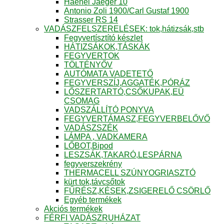
Haenel Jaeger 10
Antonio Zoli 1900/Carl Gustaf 1900
Strasser RS 14
VADÁSZFELSZERELÉSEK: tok,hátizsák,stb
Fegyvertísztító készlet
HÁTIZSÁKOK,TÁSKÁK
FEGYVERTOK
TÖLTÉNYŐV
AUTÓMATA VADETETŐ
FEGYVERSZÍJ,AGGATÉK,PÓRÁZ
LŐSZERTARTÓ,CSŐKUPAK,EÜ
CSOMAG
VADSZÁLLÍTÓ PONYVA
FEGYVERTÁMASZ,FEGYVERBELŐVŐ
VADÁSZSZÉK
LÁMPA , VADKAMERA
LŐBOT,Bipod
LESZSÁK,TAKARÓ,LESPÁRNA
fegyverszekrény
THERMACELL SZÚNYOGRIASZTÓ
kürt tok,távcsőtok
FŰRÉSZ,KÉSEK,ZSIGERELŐ CSÖRLŐ
Egyéb termékek
Akciós termékek
FÉRFI VADÁSZRUHÁZAT