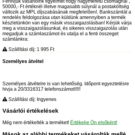
Fehivjuk vásárlóink figyelmét hogy nagyméretű csomagnál ,
50000,- Ft értéknél illetve magasabb súlynál a postaköltség
változik az MPL díjszabásának megfelelően!. Bankszámlát a
rendelés feldolgozása utan küldünk amennyiben a termék
készletünkön van egy másik visszaigazolásban! Kérjük várja
meg a visszaigazolásunkat, és sikeres visszaigazolás után
megadjuk a számlaszámot és utalja el a fenti összeget
számlánkra:
Szállítási díj: 1 995
Ft
Személyes átvétel
Személyes átvételre is van lehetőség. Időpont egyeztetésre
hivja a 20/3316317 telefonszámot!!!!!
Szállítási díj: Ingyenes
Vásárlói értékelések
Még nem értékelték a terméket!
Értékelje Ön elsőként!
Mások az alábbi termékeket vásárolták mellé...