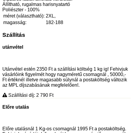
Állítható, rugalmas harisnyatartó
Poliészter - 100%
méret (választható):
2XL,
magasság:
182-188
Szállítás
utánvétel
Utánvétel estén 2350 Ft a szállítási költség 1 kg ig! Fehivjuk
vásárlóink figyelmét hogy nagyméretű csomagnál , 50000,-
Ft értéknél illetve magasabb súlynál a postaköltség változik
az MPL díjszabásának megfelelően!.
Szállítási díj: 2 790
Ft
Előre utalás
Előre utalásnál 1 Kg-os csomagnál 1995 Ft a postaköltség.