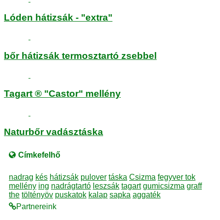
Lóden hátizsák - "extra"
bőr hátizsák termosztartó zsebbel
Tagart ® "Castor" mellény
Naturbőr vadásztáska
Címkefelhő
nadrag
kés
hátizsák
pulover
táska
Csizma
fegyver tok
mellény
ing
nadrágtartó
leszsák
tagart
gumicsizma
graff
the
töltényöv
puskatok
kalap
sapka
aggaték
Partnereink