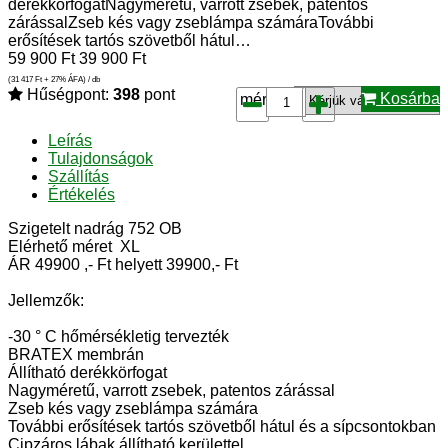
derékkörfogatNagyméretű, varrott zsebek, patentos
zárássalZseb kés vagy zseblámpa számáraTovábbi
erősítések tartós szövetből hátul…
59 900
Ft
39 900
Ft
(31 417
Ft
+ 27% ÁFA) / db
Hűségpont:
398
pont
Kosárba
méret*:
Leírás
Tulajdonságok
Szállítás
Értékelés
Szigetelt nadrág 752 OB
Elérhető méret XL
ÁR 49900 ,- Ft helyett 39900,- Ft
Jellemzők:
-30 ° C hőmérsékletig tervezték
BRATEX membrán
Állítható derékkörfogat
Nagyméretű, varrott zsebek, patentos zárással
Zseb kés vagy zseblámpa számára
További erősítések tartós szövetből hátul és a sípcsontokban
Cipzáros lábak állítható kerülettel