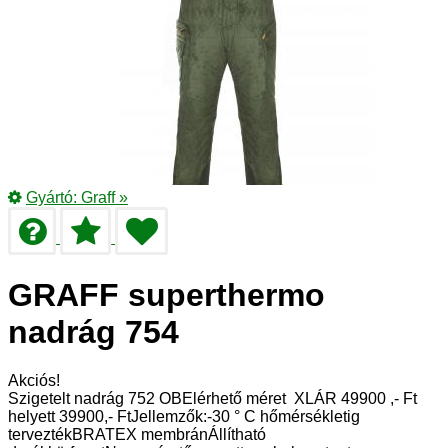
Gyártó:
Graff
»
GRAFF superthermo
nadrág 754
Akciós!
Szigetelt nadrág 752 OBElérhető méret XLÁR 49900 ,- Ft
helyett 39900,- FtJellemzők:-30 ° C hőmérsékletig
terveztékBRATEX membránÁllítható