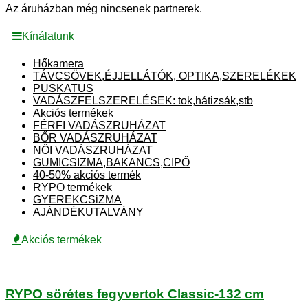
Az áruházban még nincsenek partnerek.
Kínálatunk
Hőkamera
TÁVCSÖVEK,ÉJJELLÁTÓK, OPTIKA,SZERELÉKEK
PUSKATUS
VADÁSZFELSZERELÉSEK: tok,hátizsák,stb
Akciós termékek
FÉRFI VADÁSZRUHÁZAT
BŐR VADÁSZRUHÁZAT
NŐI VADÁSZRUHÁZAT
GUMICSIZMA,BAKANCS,CIPŐ
40-50% akciós termék
RYPO termékek
GYEREKCSiZMA
AJÁNDÉKUTALVÁNY
Akciós termékek
RYPO sörétes fegyvertok Classic-132 cm