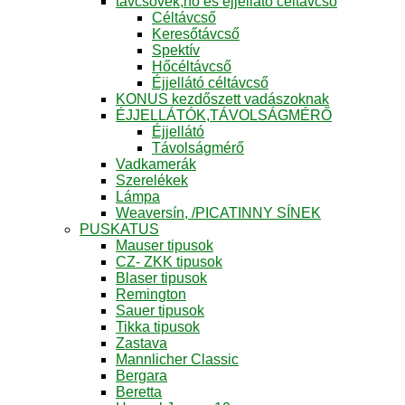
távcsövek,hő és éjjellátó céltávcső
Céltávcső
Keresőtávcső
Spektív
Hőcéltávcső
Éjjellátó céltávcső
KONUS kezdőszett vadászoknak
ÉJJELLÁTÓK,TÁVOLSÁGMÉRŐ
Éjjellátó
Távolságmérő
Vadkamerák
Szerelékek
Lámpa
Weaversín, /PICATINNY SÍNEK
PUSKATUS
Mauser tipusok
CZ- ZKK tipusok
Blaser tipusok
Remington
Sauer tipusok
Tikka tipusok
Zastava
Mannlicher Classic
Bergara
Beretta