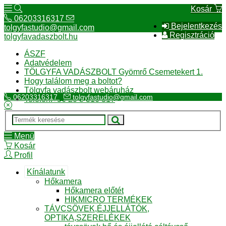
Kosár
06203316317
Bejelentkezés
tolgyfastudio@gmail.com
Regisztráció
tolgyfavadaszbolt.hu
ÁSZF
Adatvédelem
TÖLGYFA VADÁSZBOLT Gyömrő Csemetekert 1.
Hogy találom meg a boltot?
Tölgyfa vadászbolt webáruház
06203316317
tolgyfastudio@gmail.com
Telefon:+36 20 3 316 317
Menü
Kosár
Profil
Kínálatunk
Hőkamera
Hőkamera előtét
HIKMICRO TERMÉKEK
TÁVCSÖVEK,ÉJJELLÁTÓK,
OPTIKA,SZERELÉKEK