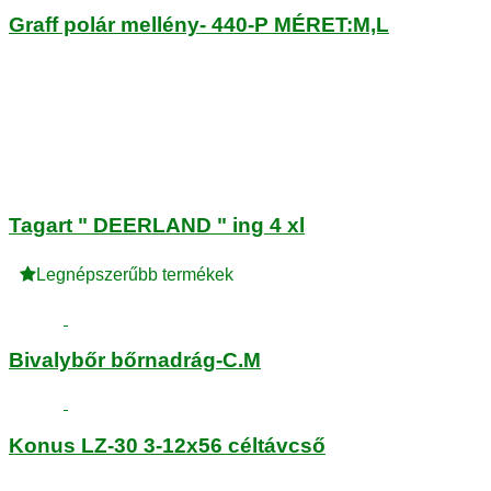
Graff polár mellény- 440-P MÉRET:M,L
Tagart " DEERLAND " ing 4 xl
Legnépszerűbb termékek
Bivalybőr bőrnadrág-C.M
Konus LZ-30 3-12x56 céltávcső