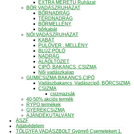
EXTRA MÉRETŰ Ruházat
BŐR VADÁSZRUHÁZAT
BŐRNADRÁG
TÉRDNADRÁG
BŐRMELLÉNY
bőrkabát
NŐI VADÁSZRUHÁZAT
KABÁT
PULÓVER , MELLÉNY
BLÚZ,PÓLÓ
NADRÁG
ALÁÖLTÖZET
CIPŐ, BAKANCS, CSIZMA
Női vadászkalap
GUMICSIZMA,BAKANCS,CIPŐ
Vadászbakancs ,Vadászcipő, BŐRCSIZMA
CSIZMA
csizmazsák
40-50% akciós termék
RYPO termékek
GYEREKCSiZMA
AJÁNDÉKUTALVÁNY
ÁSZF
Adatvédelem
TÖLGYFA VADÁSZBOLT Gyömrő Csemetekert 1.