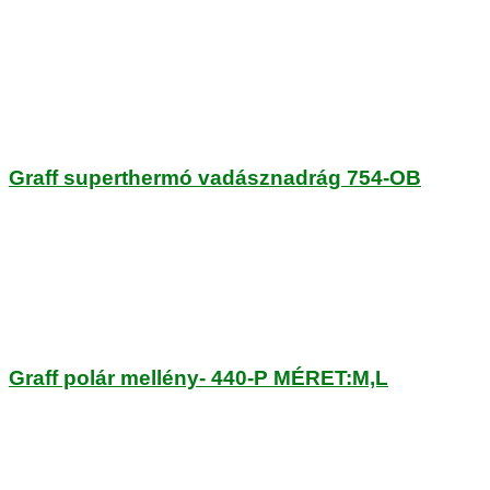
Graff superthermó vadásznadrág 754-OB
Graff polár mellény- 440-P MÉRET:M,L