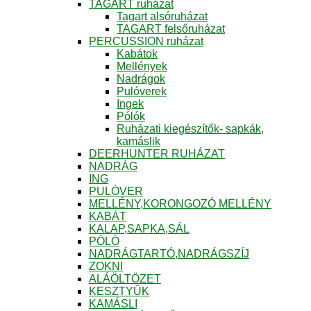
TAGART ruházat
Tagart alsóruházat
TAGART felsőruházat
PERCUSSION ruházat
Kabátok
Mellények
Nadrágok
Pulóverek
Ingek
Pólók
Ruházati kiegészítők- sapkák,
kamáslik
DEERHUNTER RUHÁZAT
NADRÁG
ING
PULÓVER
MELLÉNY,KORONGOZÓ MELLÉNY
KABÁT
KALAP,SAPKA,SÁL
PÓLÓ
NADRÁGTARTÓ,NADRÁGSZÍJ
ZOKNI
ALÁÖLTÖZET
KESZTYŰK
KAMÁSLI