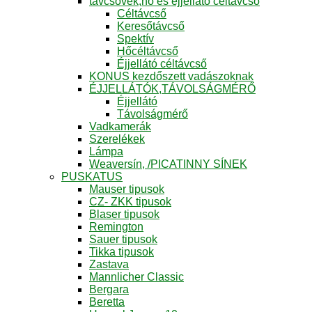
távcsövek,hő és éjjellátó céltávcső
Céltávcső
Keresőtávcső
Spektív
Hőcéltávcső
Éjjellátó céltávcső
KONUS kezdőszett vadászoknak
ÉJJELLÁTÓK,TÁVOLSÁGMÉRŐ
Éjjellátó
Távolságmérő
Vadkamerák
Szerelékek
Lámpa
Weaversín, /PICATINNY SÍNEK
PUSKATUS
Mauser tipusok
CZ- ZKK tipusok
Blaser tipusok
Remington
Sauer tipusok
Tikka tipusok
Zastava
Mannlicher Classic
Bergara
Beretta