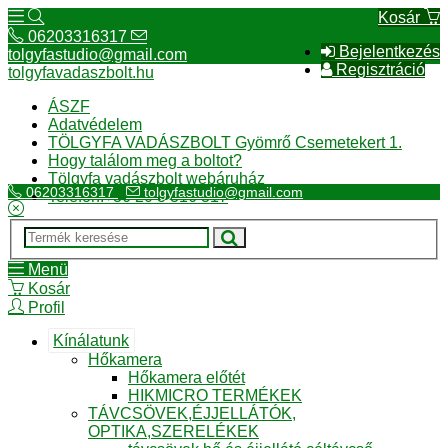
Kosár
06203316317
Bejelentkezés
tolgyfastudio@gmail.com
Regisztráció
tolgyfavadaszbolt.hu
ÁSZF
Adatvédelem
TÖLGYFA VADÁSZBOLT Gyömrő Csemetekert 1.
Hogy találom meg a boltot?
Tölgyfa vadászbolt webáruház
06203316317
tolgyfastudio@gmail.com
Telefon:+36 20 3 316 317
Menü
Kosár
Profil
Kínálatunk
Hőkamera
Hőkamera előtét
HIKMICRO TERMÉKEK
TÁVCSÖVEK,ÉJJELLÁTÓK,
OPTIKA,SZERELÉKEK