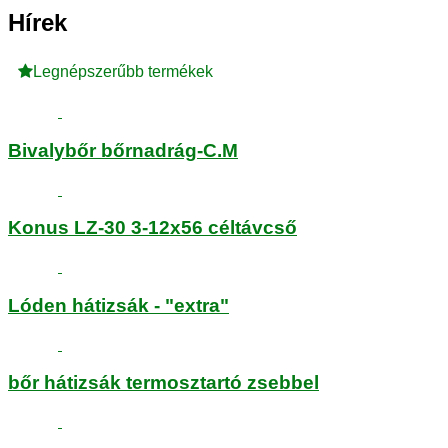
Hírek
Legnépszerűbb termékek
Bivalybőr bőrnadrág-C.M
Konus LZ-30 3-12x56 céltávcső
Lóden hátizsák - "extra"
bőr hátizsák termosztartó zsebbel