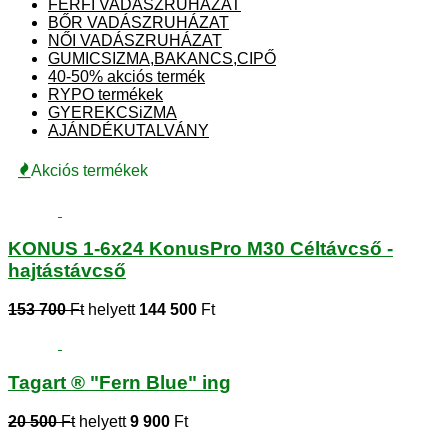
FÉRFI VADÁSZRUHÁZAT
BŐR VADÁSZRUHÁZAT
NŐI VADÁSZRUHÁZAT
GUMICSIZMA,BAKANCS,CIPŐ
40-50% akciós termék
RYPO termékek
GYEREKCSiZMA
AJÁNDÉKUTALVÁNY
Akciós termékek
KONUS 1-6x24 KonusPro M30 Céltávcső -
hajtástávcső
153 700
Ft
helyett
144 500
Ft
Tagart ® "Fern Blue" ing
20 500
Ft
helyett
9 900
Ft