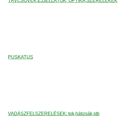
TÁVCSÖVEK,ÉJJELLÁTÓK, OPTIKA,SZERELÉKEK
PUSKATUS
VADÁSZFELSZERELÉSEK: tok,hátizsák,stb