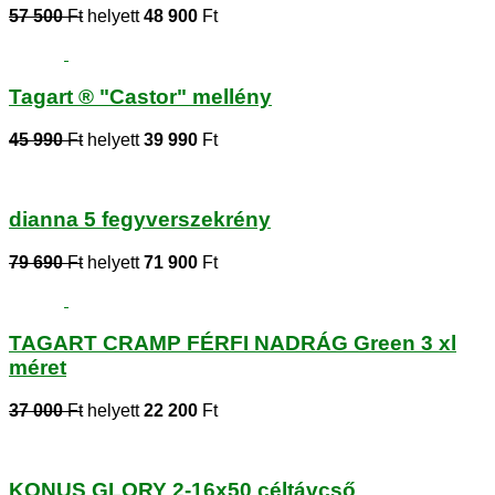
57 500
Ft
helyett
48 900
Ft
Tagart ® "Castor" mellény
45 990
Ft
helyett
39 990
Ft
dianna 5 fegyverszekrény
79 690
Ft
helyett
71 900
Ft
TAGART CRAMP FÉRFI NADRÁG Green 3 xl
méret
37 000
Ft
helyett
22 200
Ft
KONUS GLORY 2-16x50 céltávcső