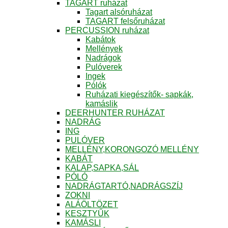
TAGART ruházat
Tagart alsóruházat
TAGART felsőruházat
PERCUSSION ruházat
Kabátok
Mellények
Nadrágok
Pulóverek
Ingek
Pólók
Ruházati kiegészítők- sapkák,
kamáslik
DEERHUNTER RUHÁZAT
NADRÁG
ING
PULÓVER
MELLÉNY,KORONGOZÓ MELLÉNY
KABÁT
KALAP,SAPKA,SÁL
PÓLÓ
NADRÁGTARTÓ,NADRÁGSZÍJ
ZOKNI
ALÁÖLTÖZET
KESZTYŰK
KAMÁSLI