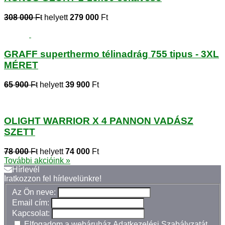
308 000
Ft
helyett
279 000
Ft
GRAFF superthermo télinadrág 755 tipus - 3XL
MÉRET
65 900
Ft
helyett
39 900
Ft
OLIGHT WARRIOR X 4 PANNON VADÁSZ
SZETT
78 000
Ft
helyett
74 000
Ft
További akcióink »
Hírlevél
Iratkozzon fel hírlevelünkre!
Az Ön neve:
Email cím:
Kapcsolat:
Elfogadom a webáruház
Adatkezelési Szabályzatát
.