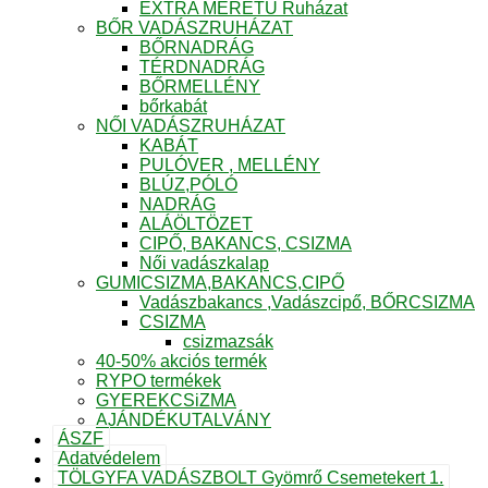
EXTRA MÉRETŰ Ruházat
BŐR VADÁSZRUHÁZAT
BŐRNADRÁG
TÉRDNADRÁG
BŐRMELLÉNY
bőrkabát
NŐI VADÁSZRUHÁZAT
KABÁT
PULÓVER , MELLÉNY
BLÚZ,PÓLÓ
NADRÁG
ALÁÖLTÖZET
CIPŐ, BAKANCS, CSIZMA
Női vadászkalap
GUMICSIZMA,BAKANCS,CIPŐ
Vadászbakancs ,Vadászcipő, BŐRCSIZMA
CSIZMA
csizmazsák
40-50% akciós termék
RYPO termékek
GYEREKCSiZMA
AJÁNDÉKUTALVÁNY
ÁSZF
Adatvédelem
TÖLGYFA VADÁSZBOLT Gyömrő Csemetekert 1.