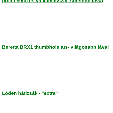
pofadékkal és válltámasszal- sötétebb fával
Beretta BRX1 thumbhole tus- világosabb fával
Lóden hátizsák - "extra"