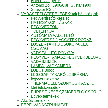
Haenel Jaeger 10
Antonio Zoli 1900/Carl Gustaf 1900
Strasser RS 14
VADÁSZFELSZERELÉSEK: tok,hátizsák,stb
Fegyvertísztító készlet
HÁTIZSÁKOK,TÁSKÁK
FEGYVERTOK
TÖLTÉNYŐV
AUTÓMATA VADETETŐ
FEGYVERSZÍJ,AGGATÉK,PÓRÁZ
LŐSZERTARTÓ,CSŐKUPAK,EÜ
CSOMAG
VADSZÁLLÍTÓ PONYVA
FEGYVERTÁMASZ,FEGYVERBELŐVŐ
VADÁSZSZÉK
LÁMPA , VADKAMERA
LŐBOT,Bipod
LESZSÁK,TAKARÓ,LESPÁRNA
fegyverszekrény
THERMACELL SZÚNYOGRIASZTÓ
kürt tok,távcsőtok
FŰRÉSZ,KÉSEK,ZSIGERELŐ CSÖRLŐ
Egyéb termékek
Akciós termékek
FÉRFI VADÁSZRUHÁZAT