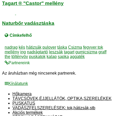
Tagart ® "Castor" mellény
Naturbőr vadásztáska
Címkefelhő
nadrag
kés
hátizsák
pulover
táska
Csizma
fegyver tok
mellény
ing
nadrágtartó
leszsák
tagart
gumicsizma
graff
the
töltényöv
puskatok
kalap
sapka
aggaték
Partnereink
Az áruházban még nincsenek partnerek.
Kínálatunk
Hőkamera
TÁVCSÖVEK,ÉJJELLÁTÓK, OPTIKA,SZERELÉKEK
PUSKATUS
VADÁSZFELSZERELÉSEK: tok,hátizsák,stb
Akciós termékek