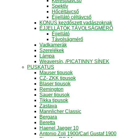
Keresőtávcső
Spektív
Hőcéltávcső
Éjjellátó céltávcső
KONUS kezdőszett vadászoknak
ÉJJELLÁTÓK,TÁVOLSÁGMÉRŐ
Éjjellátó
Távolságmérő
Vadkamerák
Szerelékek
Lámpa
Weaversín, /PICATINNY SÍNEK
PUSKATUS
Mauser tipusok
CZ- ZKK tipusok
Blaser tipusok
Remington
Sauer tipusok
Tikka tipusok
Zastava
Mannlicher Classic
Bergara
Beretta
Haenel Jaeger 10
Antonio Zoli 1900/Carl Gustaf 1900