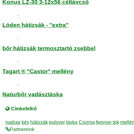
Konus LZ-30 3-12x56 céltávcső
Lóden hátizsák - "extra"
bőr hátizsák termosztartó zsebbel
Tagart ® "Castor" mellény
Naturbőr vadásztáska
Címkefelhő
nadrag
kés
hátizsák
pulover
táska
Csizma
fegyver tok
mellé
Partnereink