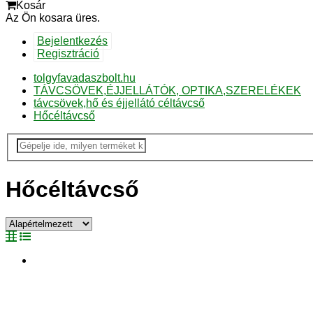
Kosár
Az Ön kosara üres.
Bejelentkezés
Regisztráció
tolgyfavadaszbolt.hu
TÁVCSÖVEK,ÉJJELLÁTÓK, OPTIKA,SZERELÉKEK
távcsövek,hő és éjjellátó céltávcső
Hőcéltávcső
Hőcéltávcső