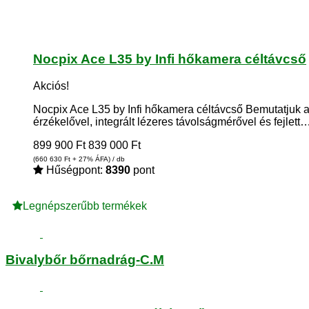
Nocpix Ace L35 by Infi hőkamera céltávcső
Akciós!
Nocpix Ace L35 by Infi hőkamera céltávcső Bemutatjuk a
érzékelővel, integrált lézeres távolságmérővel és fejlett
899 900
Ft
839 000
Ft
(660 630
Ft
+ 27% ÁFA) / db
Hűségpont:
8390
pont
Legnépszerűbb termékek
Bivalybőr bőrnadrág-C.M