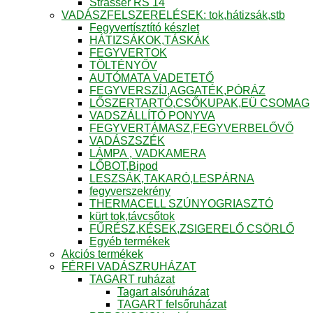
Strasser RS 14
VADÁSZFELSZERELÉSEK: tok,hátizsák,stb
Fegyvertísztító készlet
HÁTIZSÁKOK,TÁSKÁK
FEGYVERTOK
TÖLTÉNYŐV
AUTÓMATA VADETETŐ
FEGYVERSZÍJ,AGGATÉK,PÓRÁZ
LŐSZERTARTÓ,CSŐKUPAK,EÜ CSOMAG
VADSZÁLLÍTÓ PONYVA
FEGYVERTÁMASZ,FEGYVERBELŐVŐ
VADÁSZSZÉK
LÁMPA , VADKAMERA
LŐBOT,Bipod
LESZSÁK,TAKARÓ,LESPÁRNA
fegyverszekrény
THERMACELL SZÚNYOGRIASZTÓ
kürt tok,távcsőtok
FŰRÉSZ,KÉSEK,ZSIGERELŐ CSÖRLŐ
Egyéb termékek
Akciós termékek
FÉRFI VADÁSZRUHÁZAT
TAGART ruházat
Tagart alsóruházat
TAGART felsőruházat