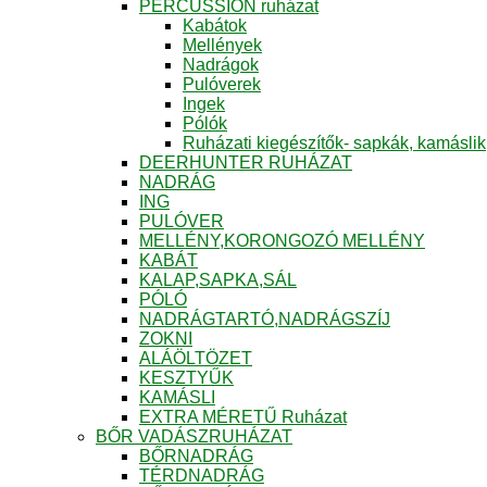
PERCUSSION ruházat
Kabátok
Mellények
Nadrágok
Pulóverek
Ingek
Pólók
Ruházati kiegészítők- sapkák, kamáslik
DEERHUNTER RUHÁZAT
NADRÁG
ING
PULÓVER
MELLÉNY,KORONGOZÓ MELLÉNY
KABÁT
KALAP,SAPKA,SÁL
PÓLÓ
NADRÁGTARTÓ,NADRÁGSZÍJ
ZOKNI
ALÁÖLTÖZET
KESZTYŰK
KAMÁSLI
EXTRA MÉRETŰ Ruházat
BŐR VADÁSZRUHÁZAT
BŐRNADRÁG
TÉRDNADRÁG