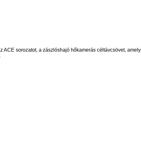
z ACE sorozatot, a zászlóshajó hőkamerás céltávcsövet, amelyet
…