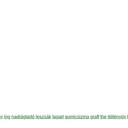
ny
ing
nadrágtartó
leszsák
tagart
gumicsizma
graff
the
töltényöv