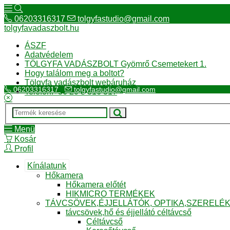
06203316317
tolgyfastudio@gmail.com
tolgyfavadaszbolt.hu
ÁSZF
Adatvédelem
TÖLGYFA VADÁSZBOLT Gyömrő Csemetekert 1.
Hogy találom meg a boltot?
Tölgyfa vadászbolt webáruház
06203316317
tolgyfastudio@gmail.com
Telefon:+36 20 3 316 317
Menü
Kosár
Profil
Kínálatunk
Hőkamera
Hőkamera előtét
HIKMICRO TERMÉKEK
TÁVCSÖVEK,ÉJJELLÁTÓK, OPTIKA,SZERELÉ
távcsövek,hő és éjjellátó céltávcső
Céltávcső