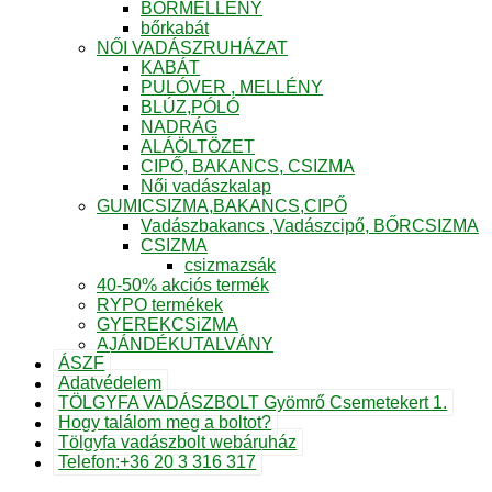
BŐRMELLÉNY
bőrkabát
NŐI VADÁSZRUHÁZAT
KABÁT
PULÓVER , MELLÉNY
BLÚZ,PÓLÓ
NADRÁG
ALÁÖLTÖZET
CIPŐ, BAKANCS, CSIZMA
Női vadászkalap
GUMICSIZMA,BAKANCS,CIPŐ
Vadászbakancs ,Vadászcipő, BŐRCSIZMA
CSIZMA
csizmazsák
40-50% akciós termék
RYPO termékek
GYEREKCSiZMA
AJÁNDÉKUTALVÁNY
ÁSZF
Adatvédelem
TÖLGYFA VADÁSZBOLT Gyömrő Csemetekert 1.
Hogy találom meg a boltot?
Tölgyfa vadászbolt webáruház
Telefon:+36 20 3 316 317