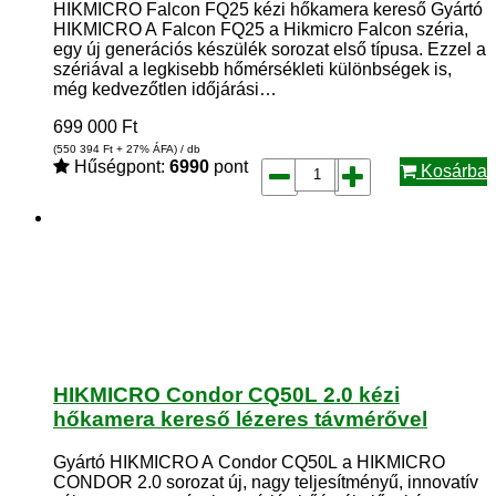
HIKMICRO Falcon FQ25 kézi hőkamera kereső Gyártó
HIKMICRO A Falcon FQ25 a Hikmicro Falcon széria,
egy új generációs készülék sorozat első típusa. Ezzel a
szériával a legkisebb hőmérsékleti különbségek is,
még kedvezőtlen időjárási…
699 000
Ft
(550 394
Ft
+ 27% ÁFA) / db
Hűségpont:
6990
pont
Kosárba
HIKMICRO Condor CQ50L 2.0 kézi
hőkamera kereső lézeres távmérővel
Gyártó HIKMICRO A Condor CQ50L a HIKMICRO
CONDOR 2.0 sorozat új, nagy teljesítményű, innovatív