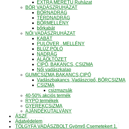
EXTRA MÉRETŰ Ruházat
BŐR VADÁSZRUHÁZAT
BŐRNADRÁG
TÉRDNADRÁG
BŐRMELLÉNY
bőrkabát
NŐI VADÁSZRUHÁZAT
KABÁT
PULÓVER , MELLÉNY
BLÚZ,PÓLÓ
NADRÁG
ALÁÖLTÖZET
CIPŐ, BAKANCS, CSIZMA
Női vadászkalap
GUMICSIZMA,BAKANCS,CIPŐ
Vadászbakancs ,Vadászcipő, BŐRCSIZMA
CSIZMA
csizmazsák
40-50% akciós termék
RYPO termékek
GYEREKCSiZMA
AJÁNDÉKUTALVÁNY
ÁSZF
Adatvédelem
TÖLGYFA VADÁSZBOLT Gyömrő Csemetekert 1.