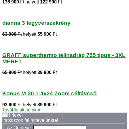
136 900
Ft
helyett
122 900
Ft
dianna 3 fegyverszekrény
63 900
Ft
helyett
55 900
Ft
GRAFF superthermo télinadrág 755 tipus - 3XL
MÉRET
65 900
Ft
helyett
39 900
Ft
Konus M-30 1-4x24 Zoom céltávcső
93 600
Ft
helyett
89 900
Ft
További akcióink »
Hírlevél
Iratkozzon fel hírlevelünkre!
Az Ön neve: