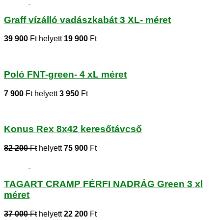
Graff vízálló vadászkabát 3 XL- méret
39 900
Ft
helyett
19 900
Ft
Poló FNT-green- 4 xL méret
7 900
Ft
helyett
3 950
Ft
Konus Rex 8x42 keresőtávcső
82 200
Ft
helyett
75 900
Ft
TAGART CRAMP FÉRFI NADRÁG Green 3 xl
méret
37 000
Ft
helyett
22 200
Ft