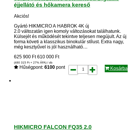
éjjellátó és hőkamera kereső
Akciós!
Gyártó HIKMICRO A HABROK 4K új
2.0 változatán igen komoly változásokat találhatunk.
Külsejét és működését tekintve teljesen megújult. Az új
forma követi a klasszikus binokulár stílust. Extra nagy,
még kesztyűvel is jól használható…
625 900
Ft
610 000
Ft
(480 315
Ft
+ 27% ÁFA) / db
Hűségpont:
6100
pont
Kosárba
HIKMICRO FALCON FQ35 2.0