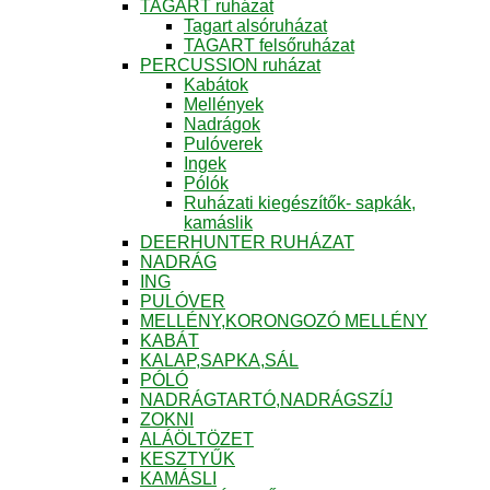
TAGART ruházat
Tagart alsóruházat
TAGART felsőruházat
PERCUSSION ruházat
Kabátok
Mellények
Nadrágok
Pulóverek
Ingek
Pólók
Ruházati kiegészítők- sapkák,
kamáslik
DEERHUNTER RUHÁZAT
NADRÁG
ING
PULÓVER
MELLÉNY,KORONGOZÓ MELLÉNY
KABÁT
KALAP,SAPKA,SÁL
PÓLÓ
NADRÁGTARTÓ,NADRÁGSZÍJ
ZOKNI
ALÁÖLTÖZET
KESZTYŰK
KAMÁSLI