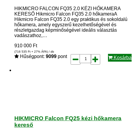
HIKMICRO FALCON FQ35 2.0 KÉZI HŐKAMERA
KERESŐ Hikmicro Falcon FQ35 2.0 hőkameraA
Hikmicro Falcon FQ35 2.0 egy praktikus és sokoldalú
hőkamera, amely egyszerű kezelhetőségével és
részletgazdag képminőségével ideális választás
vadászathoz,…
910 000
Ft
(716 535
Ft
+ 27% ÁFA) / db
Hűségpont:
9099
pont
Kosárba
HIKMICRO Falcon FQ25 kézi hőkamera
kereső