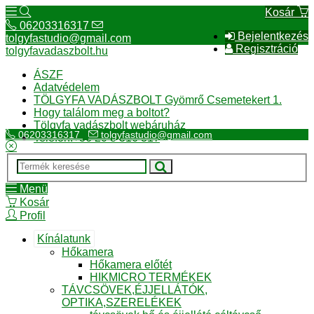
Kosár
06203316317
Bejelentkezés
tolgyfastudio@gmail.com
Regisztráció
tolgyfavadaszbolt.hu
ÁSZF
Adatvédelem
TÖLGYFA VADÁSZBOLT Gyömrő Csemetekert 1.
Hogy találom meg a boltot?
Tölgyfa vadászbolt webáruház
06203316317
tolgyfastudio@gmail.com
Telefon:+36 20 3 316 317
Menü
Kosár
Profil
Kínálatunk
Hőkamera
Hőkamera előtét
HIKMICRO TERMÉKEK
TÁVCSÖVEK,ÉJJELLÁTÓK,
OPTIKA,SZERELÉKEK