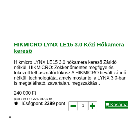
HIKMICRO LYNX LE15 3.0 Kézi Hőkamera
kereső
Hikmicro LYNX LE15 3.0 hőkamera kereső Záridő
nélküli HIKMICRO: Zökkenőmentes megfigyelés,
fokozott felhasználói fókusz A HIKMICRO bevált záridő
nélküli technológiája, amely mostantól a LYNX 3.0-ban
is megtalálható, zavartalan, megszakítás…
240 000
Ft
(188 976
Ft
+ 27% ÁFA) / db
Hűségpont:
2399
pont
Kosárba