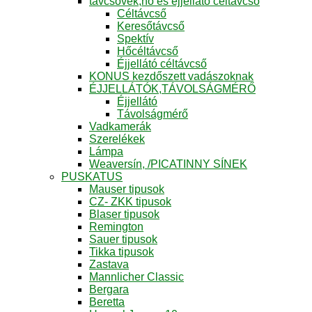
távcsövek,hő és éjjellátó céltávcső
Céltávcső
Keresőtávcső
Spektív
Hőcéltávcső
Éjjellátó céltávcső
KONUS kezdőszett vadászoknak
ÉJJELLÁTÓK,TÁVOLSÁGMÉRŐ
Éjjellátó
Távolságmérő
Vadkamerák
Szerelékek
Lámpa
Weaversín, /PICATINNY SÍNEK
PUSKATUS
Mauser tipusok
CZ- ZKK tipusok
Blaser tipusok
Remington
Sauer tipusok
Tikka tipusok
Zastava
Mannlicher Classic
Bergara
Beretta