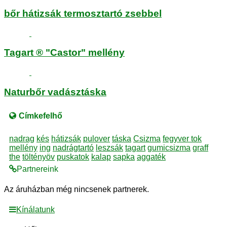
bőr hátizsák termosztartó zsebbel
Tagart ® "Castor" mellény
Naturbőr vadásztáska
Címkefelhő
nadrag
kés
hátizsák
pulover
táska
Csizma
fegyver tok
mellény
ing
nadrágtartó
leszsák
tagart
gumicsizma
graff
the
töltényöv
puskatok
kalap
sapka
aggaték
Partnereink
Az áruházban még nincsenek partnerek.
Kínálatunk