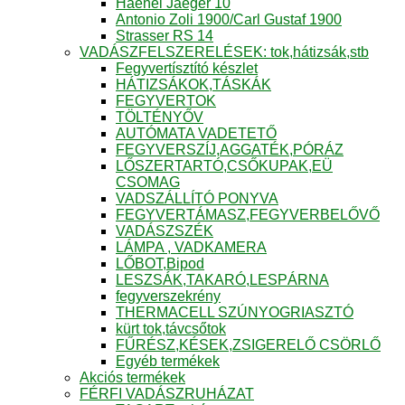
Haenel Jaeger 10
Antonio Zoli 1900/Carl Gustaf 1900
Strasser RS 14
VADÁSZFELSZERELÉSEK: tok,hátizsák,stb
Fegyvertísztító készlet
HÁTIZSÁKOK,TÁSKÁK
FEGYVERTOK
TÖLTÉNYŐV
AUTÓMATA VADETETŐ
FEGYVERSZÍJ,AGGATÉK,PÓRÁZ
LŐSZERTARTÓ,CSŐKUPAK,EÜ
CSOMAG
VADSZÁLLÍTÓ PONYVA
FEGYVERTÁMASZ,FEGYVERBELŐVŐ
VADÁSZSZÉK
LÁMPA , VADKAMERA
LŐBOT,Bipod
LESZSÁK,TAKARÓ,LESPÁRNA
fegyverszekrény
THERMACELL SZÚNYOGRIASZTÓ
kürt tok,távcsőtok
FŰRÉSZ,KÉSEK,ZSIGERELŐ CSÖRLŐ
Egyéb termékek
Akciós termékek
FÉRFI VADÁSZRUHÁZAT