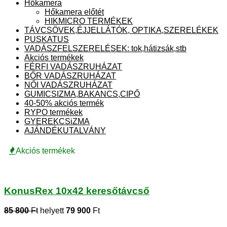
Hőkamera
Hőkamera előtét
HIKMICRO TERMÉKEK
TÁVCSÖVEK,ÉJJELLÁTÓK, OPTIKA,SZERELÉKEK
PUSKATUS
VADÁSZFELSZERELÉSEK: tok,hátizsák,stb
Akciós termékek
FÉRFI VADÁSZRUHÁZAT
BŐR VADÁSZRUHÁZAT
NŐI VADÁSZRUHÁZAT
GUMICSIZMA,BAKANCS,CIPŐ
40-50% akciós termék
RYPO termékek
GYEREKCSiZMA
AJÁNDÉKUTALVÁNY
Akciós termékek
KonusRex 10x42 keresőtávcső
85 800
Ft
helyett
79 900
Ft