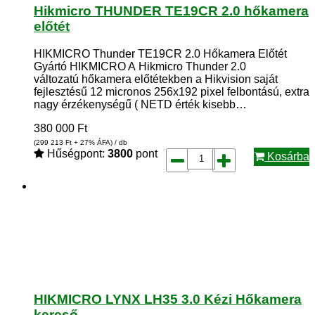
Hikmicro THUNDER TE19CR 2.0 hőkamera
előtét
HIKMICRO Thunder TE19CR 2.0 Hőkamera Előtét
Gyártó HIKMICRO A Hikmicro Thunder 2.0
változatú hőkamera előtétekben a Hikvision saját
fejlesztésű 12 micronos 256x192 pixel felbontású, extra
nagy érzékenységű ( NETD érték kisebb…
380 000
Ft
(299 213
Ft
+ 27% ÁFA) / db
Hűségpont:
3800
pont
Kosárba
HIKMICRO LYNX LH35 3.0 Kézi Hőkamera
kereső