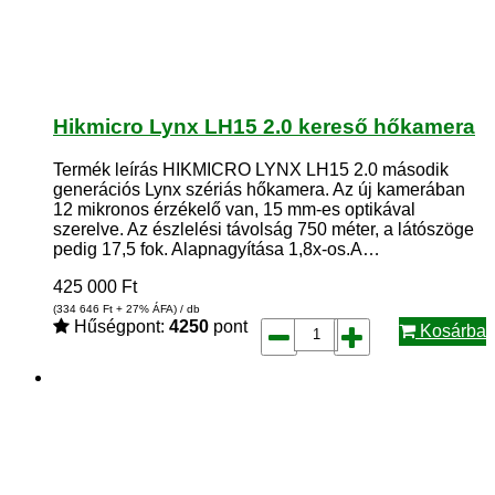
Hikmicro Lynx LH15 2.0 kereső hőkamera
Termék leírás HIKMICRO LYNX LH15 2.0 második
generációs Lynx szériás hőkamera. Az új kamerában
12 mikronos érzékelő van, 15 mm-es optikával
szerelve. Az észlelési távolság 750 méter, a látószöge
pedig 17,5 fok. Alapnagyítása 1,8x-os.A…
425 000
Ft
(334 646
Ft
+ 27% ÁFA) / db
Hűségpont:
4250
pont
Kosárba