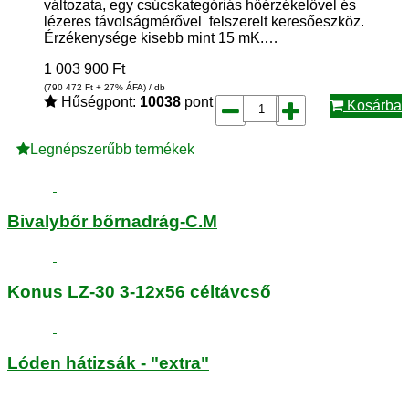
változata, egy csúcskategóriás hőérzékelővel és
lézeres távolságmérővel felszerelt keresőeszköz.
Érzékenysége kisebb mint 15 mK.…
1 003 900
Ft
(790 472
Ft
+ 27% ÁFA) / db
Hűségpont:
10038
pont
Kosárba
Legnépszerűbb termékek
Bivalybőr bőrnadrág-C.M
Konus LZ-30 3-12x56 céltávcső
Lóden hátizsák - "extra"