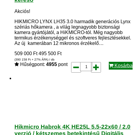
Akciós!
HIKMICRO LYNX LH35 3.0 harmadik generációs Lynx
szériás hőkamera , a világ legnagyobb biztonsági
kamera gyártójától, a HiKMICRO-tól. Még nagyobb
termikus érzékenységgel és szoftveres fejlesztésekkel.
Az új kamerában 12 mikronos érzékelő…
509 000
Ft
495 500
Ft
(390 158
Ft
+ 27% ÁFA) / db
Hűségpont:
4955
pont
Kosárba
Hikmicro Habrok 4K HE25L 5.5-22x60 / 2.0
verzió / kétszemes betekintésű Digitális