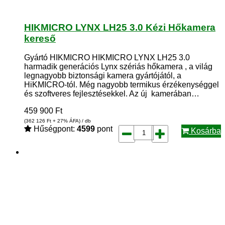
HIKMICRO LYNX LH25 3.0 Kézi Hőkamera
kereső
Gyártó HIKMICRO HIKMICRO LYNX LH25 3.0
harmadik generációs Lynx szériás hőkamera , a világ
legnagyobb biztonsági kamera gyártójától, a
HiKMICRO-tól. Még nagyobb termikus érzékenységgel
és szoftveres fejlesztésekkel. Az új kamerában…
459 900
Ft
(362 126
Ft
+ 27% ÁFA) / db
Hűségpont:
4599
pont
Kosárba