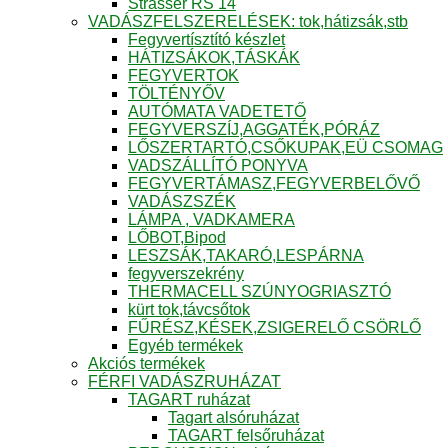
Strasser RS 14
VADÁSZFELSZERELÉSEK: tok,hátizsák,stb
Fegyvertísztító készlet
HÁTIZSÁKOK,TÁSKÁK
FEGYVERTOK
TÖLTÉNYŐV
AUTÓMATA VADETETŐ
FEGYVERSZÍJ,AGGATÉK,PÓRÁZ
LŐSZERTARTÓ,CSŐKUPAK,EÜ CSOMAG
VADSZÁLLÍTÓ PONYVA
FEGYVERTÁMASZ,FEGYVERBELŐVŐ
VADÁSZSZÉK
LÁMPA , VADKAMERA
LŐBOT,Bipod
LESZSÁK,TAKARÓ,LESPÁRNA
fegyverszekrény
THERMACELL SZÚNYOGRIASZTÓ
kürt tok,távcsőtok
FŰRÉSZ,KÉSEK,ZSIGERELŐ CSÖRLŐ
Egyéb termékek
Akciós termékek
FÉRFI VADÁSZRUHÁZAT
TAGART ruházat
Tagart alsóruházat
TAGART felsőruházat