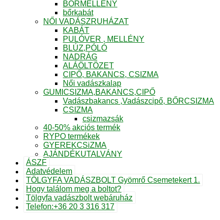
BŐRMELLÉNY
bőrkabát
NŐI VADÁSZRUHÁZAT
KABÁT
PULÓVER , MELLÉNY
BLÚZ,PÓLÓ
NADRÁG
ALÁÖLTÖZET
CIPŐ, BAKANCS, CSIZMA
Női vadászkalap
GUMICSIZMA,BAKANCS,CIPŐ
Vadászbakancs ,Vadászcipő, BŐRCSIZMA
CSIZMA
csizmazsák
40-50% akciós termék
RYPO termékek
GYEREKCSiZMA
AJÁNDÉKUTALVÁNY
ÁSZF
Adatvédelem
TÖLGYFA VADÁSZBOLT Gyömrő Csemetekert 1.
Hogy találom meg a boltot?
Tölgyfa vadászbolt webáruház
Telefon:+36 20 3 316 317