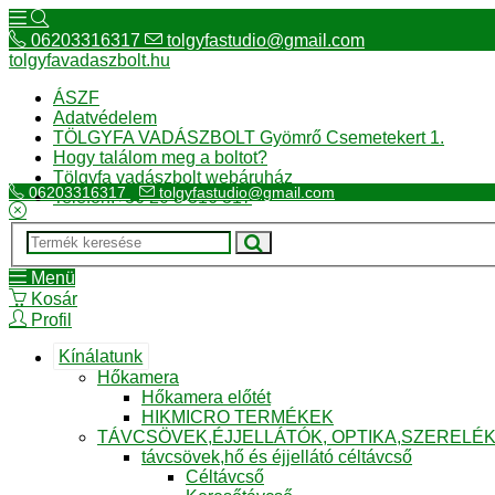
06203316317
tolgyfastudio@gmail.com
tolgyfavadaszbolt.hu
ÁSZF
Adatvédelem
TÖLGYFA VADÁSZBOLT Gyömrő Csemetekert 1.
Hogy találom meg a boltot?
Tölgyfa vadászbolt webáruház
06203316317
tolgyfastudio@gmail.com
Telefon:+36 20 3 316 317
Menü
Kosár
Profil
Kínálatunk
Hőkamera
Hőkamera előtét
HIKMICRO TERMÉKEK
TÁVCSÖVEK,ÉJJELLÁTÓK, OPTIKA,SZERELÉ
távcsövek,hő és éjjellátó céltávcső
Céltávcső