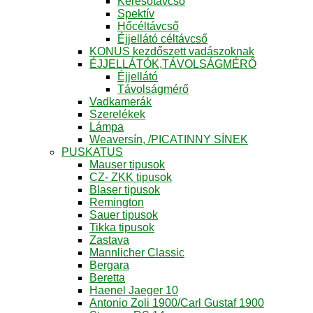
Keresőtávcső
Spektív
Hőcéltávcső
Éjjellátó céltávcső
KONUS kezdőszett vadászoknak
ÉJJELLÁTÓK,TÁVOLSÁGMÉRŐ
Éjjellátó
Távolságmérő
Vadkamerák
Szerelékek
Lámpa
Weaversín, /PICATINNY SÍNEK
PUSKATUS
Mauser tipusok
CZ- ZKK tipusok
Blaser tipusok
Remington
Sauer tipusok
Tikka tipusok
Zastava
Mannlicher Classic
Bergara
Beretta
Haenel Jaeger 10
Antonio Zoli 1900/Carl Gustaf 1900