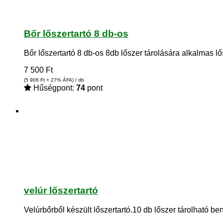
Bőr lőszertartó 8 db-os
Bőr lőszertartó 8 db-os 8db lőszer tárolására alkalmas l
7 500
Ft
(5 906
Ft
+ 27% ÁFA) / db
Hűségpont:
74
pont
velúr lőszertartó
Velúrbőrből készült lőszertartó.10 db lőszer tárolható be