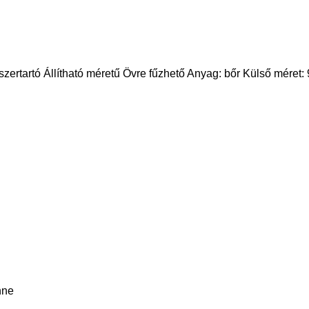
őszertartó Állítható méretű Övre fűzhető Anyag: bőr Külső mére
nne