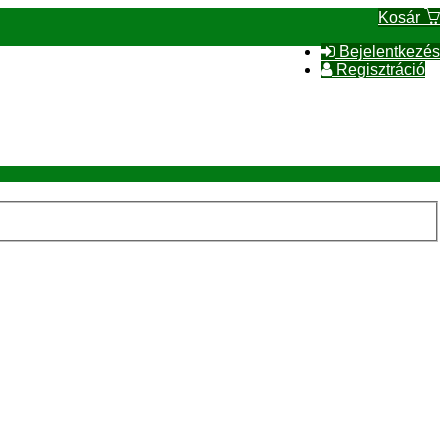
Kosár
Bejelentkezés
Regisztráció