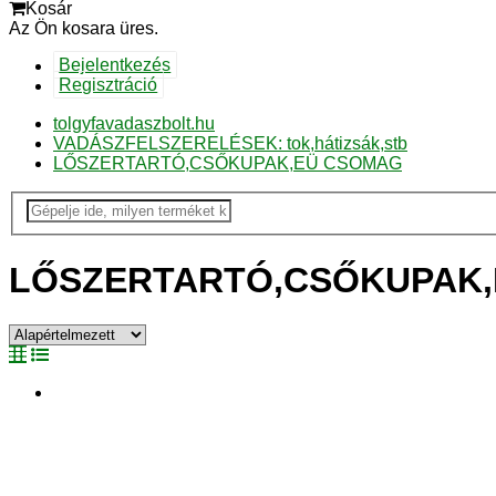
Kosár
Az Ön kosara üres.
Bejelentkezés
Regisztráció
tolgyfavadaszbolt.hu
VADÁSZFELSZERELÉSEK: tok,hátizsák,stb
LŐSZERTARTÓ,CSŐKUPAK,EÜ CSOMAG
LŐSZERTARTÓ,CSŐKUPAK