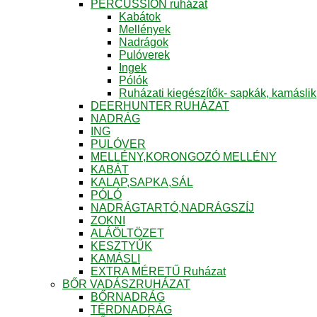
PERCUSSION ruházat
Kabátok
Mellények
Nadrágok
Pulóverek
Ingek
Pólók
Ruházati kiegészítők- sapkák, kamáslik
DEERHUNTER RUHÁZAT
NADRÁG
ING
PULÓVER
MELLÉNY,KORONGOZÓ MELLÉNY
KABÁT
KALAP,SAPKA,SÁL
PÓLÓ
NADRÁGTARTÓ,NADRÁGSZÍJ
ZOKNI
ALÁÖLTÖZET
KESZTYŰK
KAMÁSLI
EXTRA MÉRETŰ Ruházat
BŐR VADÁSZRUHÁZAT
BŐRNADRÁG
TÉRDNADRÁG