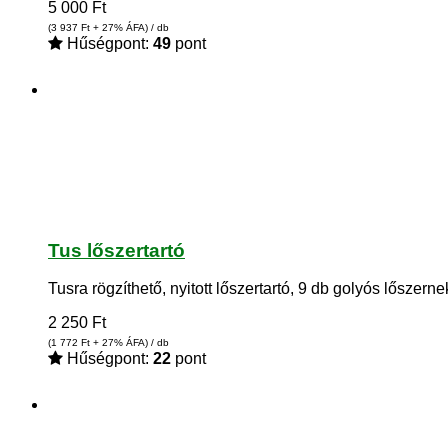
5 000
Ft
(3 937
Ft
+ 27% ÁFA) / db
Hűségpont:
49
pont
Tus lőszertartó
Tusra rögzíthető, nyitott lőszertartó, 9 db golyós lőszerne
2 250
Ft
(1 772
Ft
+ 27% ÁFA) / db
Hűségpont:
22
pont