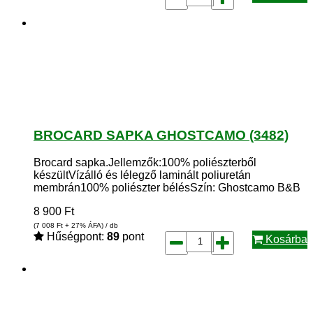
BROCARD SAPKA GHOSTCAMO (3482)
Brocard sapka.Jellemzők:100% poliészterből
készültVízálló és lélegző laminált poliuretán
membrán100% poliészter bélésSzín: Ghostcamo B&B
8 900
Ft
(7 008
Ft
+ 27% ÁFA) / db
Hűségpont:
89
pont
Kosárba