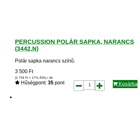
PERCUSSION POLÁR SAPKA, NARANCS
(3442.N)
Polár sapka narancs színű.
3 500
Ft
(2 756
Ft
+ 27% ÁFA) / db
Hűségpont:
35
pont
Kosárba