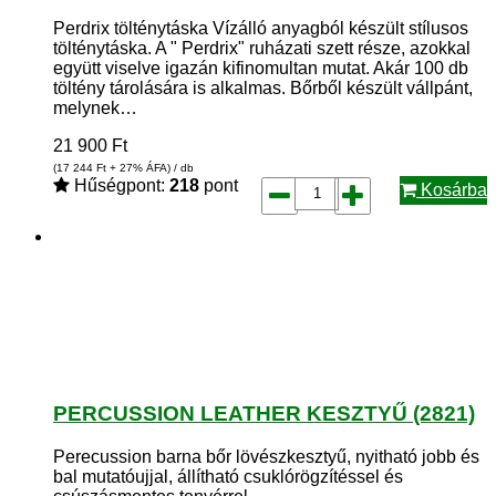
Perdrix tölténytáska Vízálló anyagból készült stílusos
tölténytáska. A " Perdrix" ruházati szett része, azokkal
együtt viselve igazán kifinomultan mutat. Akár 100 db
töltény tárolására is alkalmas. Bőrből készült vállpánt,
melynek…
21 900
Ft
(17 244
Ft
+ 27% ÁFA) / db
Hűségpont:
218
pont
Kosárba
PERCUSSION LEATHER KESZTYŰ (2821)
Perecussion barna bőr lövészkesztyű, nyitható jobb és
bal mutatóujjal, állítható csuklórögzítéssel és