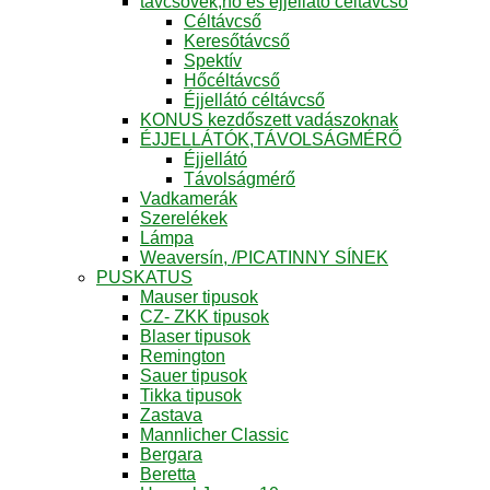
távcsövek,hő és éjjellátó céltávcső
Céltávcső
Keresőtávcső
Spektív
Hőcéltávcső
Éjjellátó céltávcső
KONUS kezdőszett vadászoknak
ÉJJELLÁTÓK,TÁVOLSÁGMÉRŐ
Éjjellátó
Távolságmérő
Vadkamerák
Szerelékek
Lámpa
Weaversín, /PICATINNY SÍNEK
PUSKATUS
Mauser tipusok
CZ- ZKK tipusok
Blaser tipusok
Remington
Sauer tipusok
Tikka tipusok
Zastava
Mannlicher Classic
Bergara
Beretta