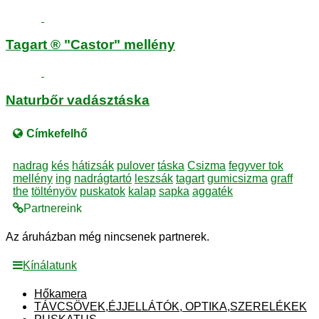
Tagart ® "Castor" mellény
Naturbőr vadásztáska
Címkefelhő
nadrag
kés
hátizsák
pulover
táska
Csizma
fegyver tok
mellény
ing
nadrágtartó
leszsák
tagart
gumicsizma
graff
the
töltényöv
puskatok
kalap
sapka
aggaték
Partnereink
Az áruházban még nincsenek partnerek.
Kínálatunk
Hőkamera
TÁVCSÖVEK,ÉJJELLÁTÓK, OPTIKA,SZERELÉKEK