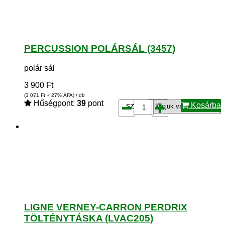
PERCUSSION POLÁRSÁL (3457)
polár sál
3 900
Ft
(3 071
Ft
+ 27% ÁFA) / db
Hűségpont:
39
pont
Kosárba
szin*:
LIGNE VERNEY-CARRON PERDRIX
TÖLTÉNYTÁSKA (LVAC205)