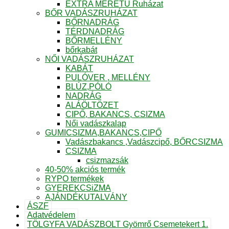
EXTRA MÉRETŰ Ruházat
BŐR VADÁSZRUHÁZAT
BŐRNADRÁG
TÉRDNADRÁG
BŐRMELLÉNY
bőrkabát
NŐI VADÁSZRUHÁZAT
KABÁT
PULÓVER , MELLÉNY
BLÚZ,PÓLÓ
NADRÁG
ALÁÖLTÖZET
CIPŐ, BAKANCS, CSIZMA
Női vadászkalap
GUMICSIZMA,BAKANCS,CIPŐ
Vadászbakancs ,Vadászcipő, BŐRCSIZMA
CSIZMA
csizmazsák
40-50% akciós termék
RYPO termékek
GYEREKCSiZMA
AJÁNDÉKUTALVÁNY
ÁSZF
Adatvédelem
TÖLGYFA VADÁSZBOLT Gyömrő Csemetekert 1.