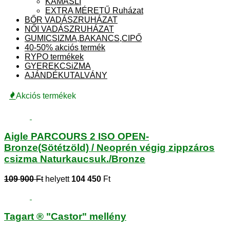
KAMÁSLI
EXTRA MÉRETŰ Ruházat
BŐR VADÁSZRUHÁZAT
NŐI VADÁSZRUHÁZAT
GUMICSIZMA,BAKANCS,CIPŐ
40-50% akciós termék
RYPO termékek
GYEREKCSiZMA
AJÁNDÉKUTALVÁNY
Akciós termékek
Aigle PARCOURS 2 ISO OPEN-
Bronze(Sötétzöld) / Neoprén végig zippzáros
csizma Naturkaucsuk./Bronze
109 900
Ft
helyett
104 450
Ft
Tagart ® "Castor" mellény