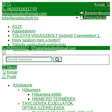
Kosár
06203316317
Bejelentkezés
tolgyfastudio@gmail.com
Regisztráció
tolgyfavadaszbolt.hu
ÁSZF
Adatvédelem
TÖLGYFA VADÁSZBOLT Gyömrő Csemetekert 1.
Hogy találom meg a boltot?
Tölgyfa vadászbolt webáruház
06203316317
tolgyfastudio@gmail.com
Telefon:+36 20 3 316 317
Menü
Kosár
Profil
Kínálatunk
Hőkamera
Hőkamera előtét
HIKMICRO TERMÉKEK
TÁVCSÖVEK,ÉJJELLÁTÓK,
OPTIKA,SZERELÉKEK