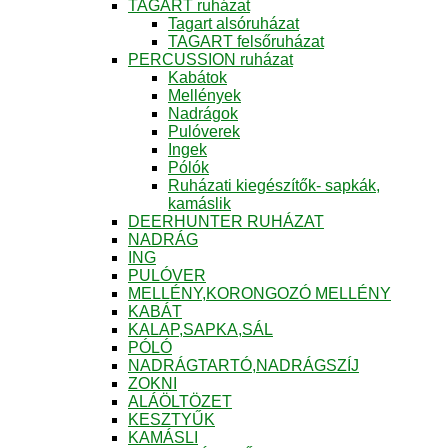
TAGART ruházat
Tagart alsóruházat
TAGART felsőruházat
PERCUSSION ruházat
Kabátok
Mellények
Nadrágok
Pulóverek
Ingek
Pólók
Ruházati kiegészítők- sapkák,
kamáslik
DEERHUNTER RUHÁZAT
NADRÁG
ING
PULÓVER
MELLÉNY,KORONGOZÓ MELLÉNY
KABÁT
KALAP,SAPKA,SÁL
PÓLÓ
NADRÁGTARTÓ,NADRÁGSZÍJ
ZOKNI
ALÁÖLTÖZET
KESZTYŰK
KAMÁSLI