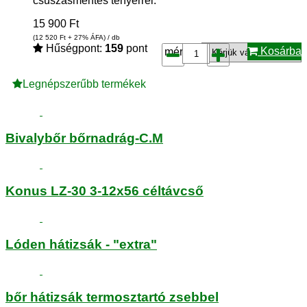
csúszásmentes tenyérrel.
15 900
Ft
(12 520
Ft
+ 27% ÁFA) / db
Hűségpont:
159
pont
Kosárba
méret*:
Legnépszerűbb termékek
Bivalybőr bőrnadrág-C.M
Konus LZ-30 3-12x56 céltávcső
Lóden hátizsák - "extra"
bőr hátizsák termosztartó zsebbel