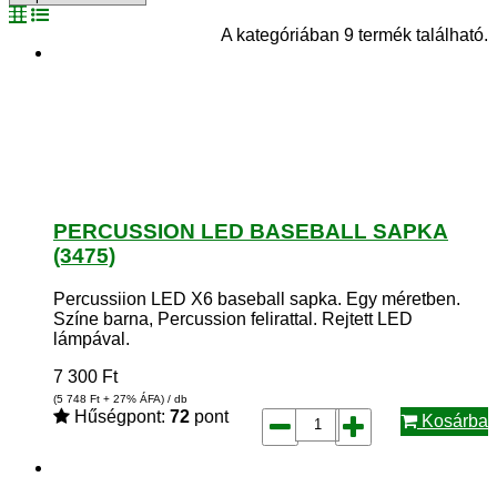
A kategóriában 9 termék található.
PERCUSSION LED BASEBALL SAPKA
(3475)
Percussiion LED X6 baseball sapka. Egy méretben.
Színe barna, Percussion felirattal. Rejtett LED
lámpával.
7 300
Ft
(5 748
Ft
+ 27% ÁFA) / db
Hűségpont:
72
pont
Kosárba