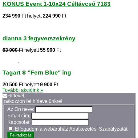
KONUS Event 1-10x24 Céltávcső 7183
234 990
Ft
helyett
224 990
Ft
dianna 3 fegyverszekrény
63 900
Ft
helyett
55 900
Ft
Tagart ® "Fern Blue" ing
20 500
Ft
helyett
9 900
Ft
További akcióink »
Hírlevél
Iratkozzon fel hírlevelünkre!
Az Ön neve:
Email cím:
Kapcsolat:
Elfogadom a webáruház
Adatkezelési Szabályzatát
.
Feliratkozás