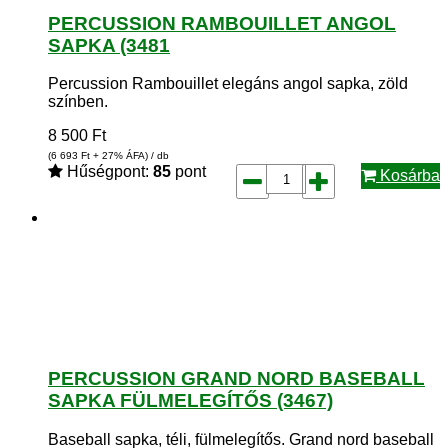
PERCUSSION RAMBOUILLET ANGOL
SAPKA (3481
Percussion Rambouillet elegáns angol sapka, zöld
színben.
8 500
Ft
(6 693
Ft
+ 27% ÁFA) / db
Hűségpont:
85
pont
Kosárba
PERCUSSION GRAND NORD BASEBALL
SAPKA FÜLMELEGÍTŐS (3467)
Baseball sapka, téli, fülmelegítős. Grand nord baseball