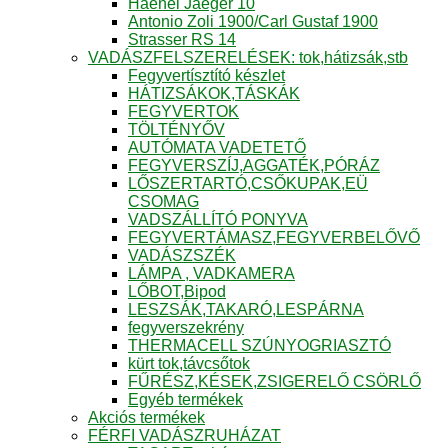
Haenel Jaeger 10
Antonio Zoli 1900/Carl Gustaf 1900
Strasser RS 14
VADÁSZFELSZERELÉSEK: tok,hátizsák,stb
Fegyvertísztító készlet
HÁTIZSÁKOK,TÁSKÁK
FEGYVERTOK
TÖLTÉNYŐV
AUTÓMATA VADETETŐ
FEGYVERSZÍJ,AGGATÉK,PÓRÁZ
LŐSZERTARTÓ,CSŐKUPAK,EÜ
CSOMAG
VADSZÁLLÍTÓ PONYVA
FEGYVERTÁMASZ,FEGYVERBELŐVŐ
VADÁSZSZÉK
LÁMPA , VADKAMERA
LŐBOT,Bipod
LESZSÁK,TAKARÓ,LESPÁRNA
fegyverszekrény
THERMACELL SZÚNYOGRIASZTÓ
kürt tok,távcsőtok
FŰRÉSZ,KÉSEK,ZSIGERELŐ CSÖRLŐ
Egyéb termékek
Akciós termékek
FÉRFI VADÁSZRUHÁZAT