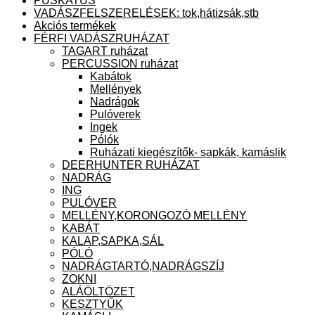
PUSKATUS
VADÁSZFELSZERELÉSEK: tok,hátizsák,stb
Akciós termékek
FÉRFI VADÁSZRUHÁZAT
TAGART ruházat
PERCUSSION ruházat
Kabátok
Mellények
Nadrágok
Pulóverek
Ingek
Pólók
Ruházati kiegészítők- sapkák, kamáslik
DEERHUNTER RUHÁZAT
NADRÁG
ING
PULÓVER
MELLÉNY,KORONGOZÓ MELLÉNY
KABÁT
KALAP,SAPKA,SÁL
PÓLÓ
NADRÁGTARTÓ,NADRÁGSZÍJ
ZOKNI
ALÁÖLTÖZET
KESZTYŰK