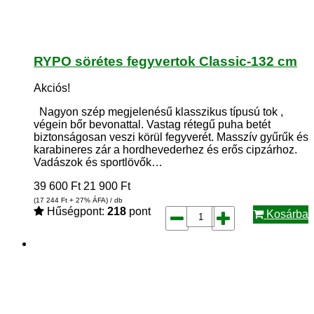
RYPO sörétes fegyvertok Classic-132 cm
Akciós!
Nagyon szép megjelenésű klasszikus típusú tok ,
végein bőr bevonattal. Vastag rétegű puha betét
biztonságosan veszi körül fegyverét. Masszív gyűrűk és
karabineres zár a hordhevederhez és erős cipzárhoz.
Vadászok és sportlövők…
39 600
Ft
21 900
Ft
(17 244
Ft
+ 27% ÁFA) / db
Hűségpont:
218
pont
Kosárba