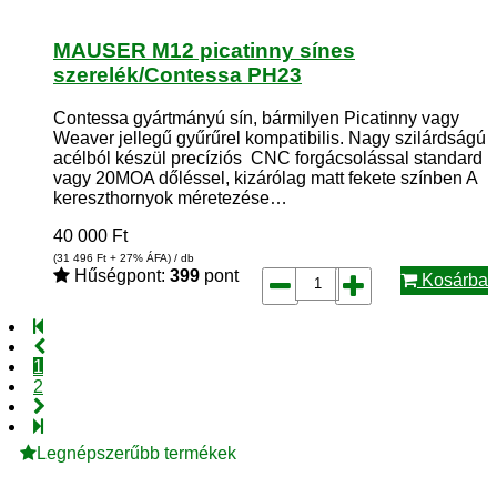
MAUSER M12 picatinny sínes
szerelék/Contessa PH23
Contessa gyártmányú sín, bármilyen Picatinny vagy
Weaver jellegű gyűrűrel kompatibilis. Nagy szilárdságú
acélból készül precíziós CNC forgácsolással standard
vagy 20MOA dőléssel, kizárólag matt fekete színben A
kereszthornyok méretezése…
40 000
Ft
(31 496
Ft
+ 27% ÁFA) / db
Hűségpont:
399
pont
Kosárba
1
2
Legnépszerűbb termékek