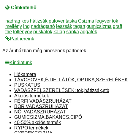
Címkefelhő
nadrag
kés
hátizsák
pulover
táska
Csizma
fegyver tok
mellény
ing
nadrágtartó
leszsák
tagart
gumicsizma
graff
the
töltényöv
puskatok
kalap
sapka
aggaték
Partnereink
Az áruházban még nincsenek partnerek.
Kínálatunk
Hőkamera
TÁVCSÖVEK,ÉJJELLÁTÓK, OPTIKA,SZERELÉKEK
PUSKATUS
VADÁSZFELSZERELÉSEK: tok,hátizsák,stb
Akciós termékek
FÉRFI VADÁSZRUHÁZAT
BŐR VADÁSZRUHÁZAT
NŐI VADÁSZRUHÁZAT
GUMICSIZMA,BAKANCS,CIPŐ
40-50% akciós termék
RYPO termékek