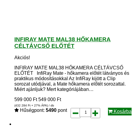
INFIRAY MATE MAL38 HŐKAMERA
CÉLTÁVCSŐ ELŐTÉT
Akciós!
INFIRAY MATE MAL38 HŐKAMERA CÉLTÁVCSŐ
ELŐTÉT InfiRay Mate - hőkamera előtét látványos és
praktikus módosításokkal Az InfiRay kijött a Clip
sorozat utódjával, a Mate hőkamera előtét sorozattal.
Miért ajánljuk? Mert kategóriájában…
599 000
Ft
549 000
Ft
(432 284
Ft
+ 27% ÁFA) / db
Hűségpont:
5490
pont
Kosárba