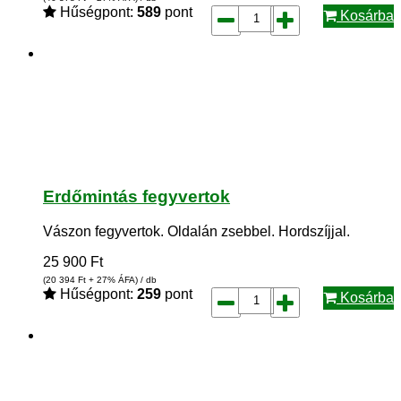
Hűségpont:
589
pont
Kosárba
Erdőmintás fegyvertok
Vászon fegyvertok. Oldalán zsebbel. Hordszíjjal.
25 900
Ft
(20 394
Ft
+ 27% ÁFA) / db
Hűségpont:
259
pont
Kosárba