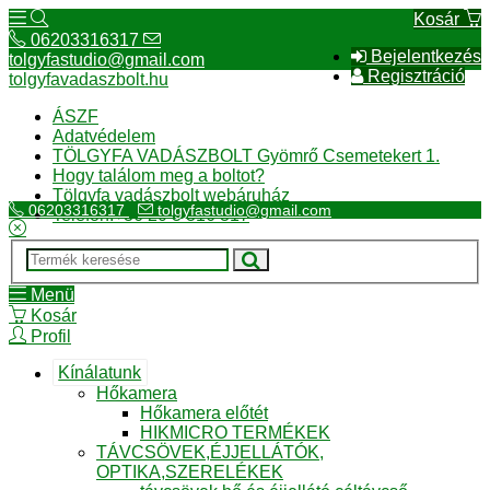
Kosár
06203316317
Bejelentkezés
tolgyfastudio@gmail.com
Regisztráció
tolgyfavadaszbolt.hu
ÁSZF
Adatvédelem
TÖLGYFA VADÁSZBOLT Gyömrő Csemetekert 1.
Hogy találom meg a boltot?
Tölgyfa vadászbolt webáruház
06203316317
tolgyfastudio@gmail.com
Telefon:+36 20 3 316 317
Menü
Kosár
Profil
Kínálatunk
Hőkamera
Hőkamera előtét
HIKMICRO TERMÉKEK
TÁVCSÖVEK,ÉJJELLÁTÓK,
OPTIKA,SZERELÉKEK