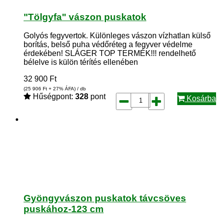
"Tölgyfa" vászon puskatok
Golyós fegyvertok. Különleges vászon vízhatlan külső
borítás, belső puha védőréteg a fegyver védelme
érdekében! SLÁGER TOP TERMÉK!!! rendelhető
bélelve is külön térítés ellenében
32 900
Ft
(25 906
Ft
+ 27% ÁFA) / db
Hűségpont:
328
pont
Kosárba
Gyöngyvászon puskatok távcsöves
puskához-123 cm