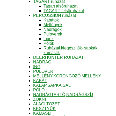
TAGART ruházat
Tagart alsóruházat
TAGART felsőruházat
PERCUSSION ruházat
Kabátok
Mellények
Nadrágok
Pulóverek
Ingek
Pólók
Ruházati kiegészítők- sapkák,
kamáslik
DEERHUNTER RUHÁZAT
NADRÁG
ING
PULÓVER
MELLÉNY,KORONGOZÓ MELLÉNY
KABÁT
KALAP,SAPKA,SÁL
PÓLÓ
NADRÁGTARTÓ,NADRÁGSZÍJ
ZOKNI
ALÁÖLTÖZET
KESZTYŰK
KAMÁSLI