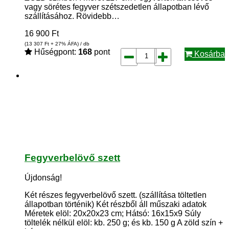
vagy sörétes fegyver szétszedetlen állapotban lévő
szállításához. Rövidebb…
16 900
Ft
(13 307
Ft
+ 27% ÁFA) / db
Hűségpont:
168
pont
Kosárba
Fegyverbelövő szett
Újdonság!
Két részes fegyverbelövő szett. (szállítása töltetlen
állapotban történik) Két részből áll műszaki adatok
Méretek elöl: 20x20x23 cm; Hátsó: 16x15x9 Súly
töltelék nélkül elöl: kb. 250 g; és kb. 150 g A zöld szín +