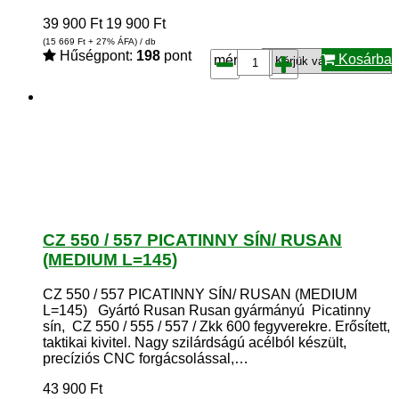
39 900
Ft
19 900
Ft
(15 669
Ft
+ 27% ÁFA) / db
Hűségpont:
198
pont
Kosárba
méret*:
CZ 550 / 557 PICATINNY SÍN/ RUSAN
(MEDIUM L=145)
CZ 550 / 557 PICATINNY SÍN/ RUSAN (MEDIUM
L=145) Gyártó Rusan Rusan gyármányú Picatinny
sín, CZ 550 / 555 / 557 / Zkk 600 fegyverekre. Erősített,
taktikai kivitel. Nagy szilárdságú acélból készült,
precíziós CNC forgácsolással,…
43 900
Ft