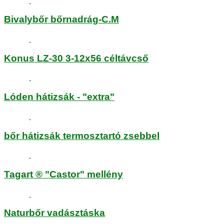
Bivalybőr bőrnadrág-C.M
Konus LZ-30 3-12x56 céltávcső
Lóden hátizsák - "extra"
bőr hátizsák termosztartó zsebbel
Tagart ® "Castor" mellény
Naturbőr vadásztáska