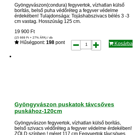
Gyöngyvászon(condura) fegyvertok, vízhatlan külső
borítás, belső puha védőréteg a fegyver védelme
érdekében! Tulajdonsága: Tojáshabszivacs bélés 3 -3
cm vastag. Hosszúság 125 cm.
19 900
Ft
(15 669
Ft
+ 27% ÁFA) / db
Hűségpont:
198
pont
Kosárba
Gyöngyvászon puskatok távcsőves
puskához-120cm
Gyöngyvászon fegyvertok, vízhatlan külső borítás,
belső szivacs védőréteg a fegyver védelme érdekében!
ZÖLD színben ! méret 117 cm Fegyvertok távcsöves