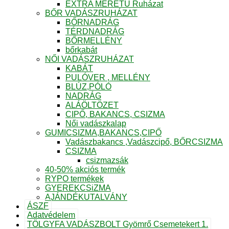
EXTRA MÉRETŰ Ruházat
BŐR VADÁSZRUHÁZAT
BŐRNADRÁG
TÉRDNADRÁG
BŐRMELLÉNY
bőrkabát
NŐI VADÁSZRUHÁZAT
KABÁT
PULÓVER , MELLÉNY
BLÚZ,PÓLÓ
NADRÁG
ALÁÖLTÖZET
CIPŐ, BAKANCS, CSIZMA
Női vadászkalap
GUMICSIZMA,BAKANCS,CIPŐ
Vadászbakancs ,Vadászcipő, BŐRCSIZMA
CSIZMA
csizmazsák
40-50% akciós termék
RYPO termékek
GYEREKCSiZMA
AJÁNDÉKUTALVÁNY
ÁSZF
Adatvédelem
TÖLGYFA VADÁSZBOLT Gyömrő Csemetekert 1.