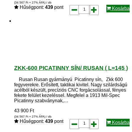
(34 567
Ft
+ 27% ÁFA) / db
Hűségpont:
439
pont
Kosárba
ZKK-600 PICATINNY SÍN/ RUSAN ( L=145 )
Rusan Rusan gyármányú Picatinny sín, Zkk 600
fegyverekre. Erősített, taktikai kivitel. Nagy szilárdságú
acélból készült, precíziós CNC forgácsolással, fényes
fekete felület kezeléssel. Megfelel a 1913 Mil-Spec
Picatinny szabványnak,…
43 900
Ft
(34 567
Ft
+ 27% ÁFA) / db
Hűségpont:
439
pont
Kosárba