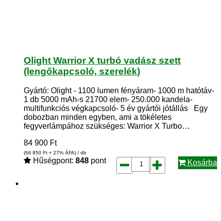
Olight Warrior X turbó vadász szett
(lengőkapcsoló, szerelék)
Gyártó: Olight - 1100 lumen fényáram- 1000 m hatótáv-
1 db 5000 mAh-s 21700 elem- 250.000 kandela-
multifunkciós végkapcsoló- 5 év gyártói jótállás Egy
dobozban minden egyben, ami a tökéletes
fegyverlámpához szükséges: Warrior X Turbo…
84 900
Ft
(66 850
Ft
+ 27% ÁFA) / db
Hűségpont:
848
pont
Kosárba