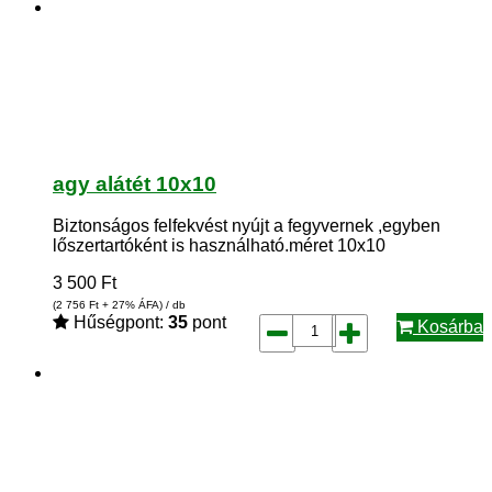
agy alátét 10x10
Biztonságos felfekvést nyújt a fegyvernek ,egyben
lőszertartóként is használható.méret 10x10
3 500
Ft
(2 756
Ft
+ 27% ÁFA) / db
Hűségpont:
35
pont
Kosárba