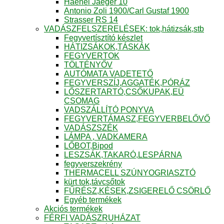
Haenel Jaeger 10
Antonio Zoli 1900/Carl Gustaf 1900
Strasser RS 14
VADÁSZFELSZERELÉSEK: tok,hátizsák,stb
Fegyvertísztító készlet
HÁTIZSÁKOK,TÁSKÁK
FEGYVERTOK
TÖLTÉNYŐV
AUTÓMATA VADETETŐ
FEGYVERSZÍJ,AGGATÉK,PÓRÁZ
LŐSZERTARTÓ,CSŐKUPAK,EÜ
CSOMAG
VADSZÁLLÍTÓ PONYVA
FEGYVERTÁMASZ,FEGYVERBELŐVŐ
VADÁSZSZÉK
LÁMPA , VADKAMERA
LŐBOT,Bipod
LESZSÁK,TAKARÓ,LESPÁRNA
fegyverszekrény
THERMACELL SZÚNYOGRIASZTÓ
kürt tok,távcsőtok
FŰRÉSZ,KÉSEK,ZSIGERELŐ CSÖRLŐ
Egyéb termékek
Akciós termékek
FÉRFI VADÁSZRUHÁZAT