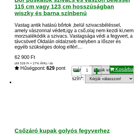
115 cm vagy 123 cm hosszúságban
wiszky és barna színbenú
Vastag antik hatású bőrtok ,belül szivacsbéléssel,
amely vászonnal védett,igy a cső,olaj nem kezdi ki,nem
morzsalékódik a szivacs. Vastagsága védi a fegyvert, a
távcsövet! Oldalán oldalzseb melyben a lőszer és
egyéb szükséges dolog elfér!…
62 900
Ft
(49 528
Ft
+ 27% ÁFA) / db
Hűségpont:
629
pont
Kosárba
méret*:
szín*:
Csőzáró kupak golyós fegyverhez