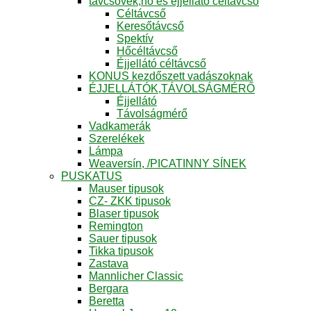
távcsövek,hő és éjjellátó céltávcső
Céltávcső
Keresőtávcső
Spektív
Hőcéltávcső
Éjjellátó céltávcső
KONUS kezdőszett vadászoknak
ÉJJELLÁTÓK,TÁVOLSÁGMÉRŐ
Éjjellátó
Távolságmérő
Vadkamerák
Szerelékek
Lámpa
Weaversín, /PICATINNY SÍNEK
PUSKATUS
Mauser tipusok
CZ- ZKK tipusok
Blaser tipusok
Remington
Sauer tipusok
Tikka tipusok
Zastava
Mannlicher Classic
Bergara
Beretta