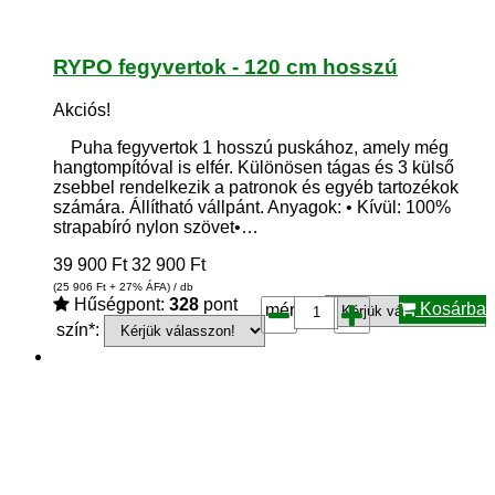
RYPO fegyvertok - 120 cm hosszú
Akciós!
Puha fegyvertok 1 hosszú puskához, amely még
hangtompítóval is elfér. Különösen tágas és 3 külső
zsebbel rendelkezik a patronok és egyéb tartozékok
számára. Állítható vállpánt. Anyagok: • Kívül: 100%
strapabíró nylon szövet•…
39 900
Ft
32 900
Ft
(25 906
Ft
+ 27% ÁFA) / db
Hűségpont:
328
pont
Kosárba
méret*:
szín*: