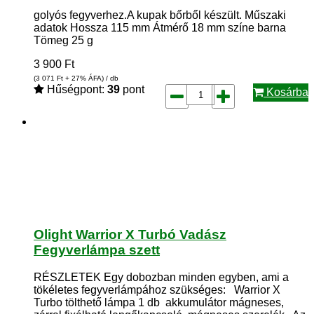
golyós fegyverhez.A kupak bőrből készült. Műszaki
adatok Hossza 115 mm Átmérő 18 mm színe barna
Tömeg 25 g
3 900
Ft
(3 071
Ft
+ 27% ÁFA) / db
Hűségpont:
39
pont
Kosárba
Olight Warrior X Turbó Vadász
Fegyverlámpa szett
RÉSZLETEK Egy dobozban minden egyben, ami a
tökéletes fegyverlámpához szükséges: Warrior X
Turbo tölthető lámpa 1 db akkumulátor mágneses,