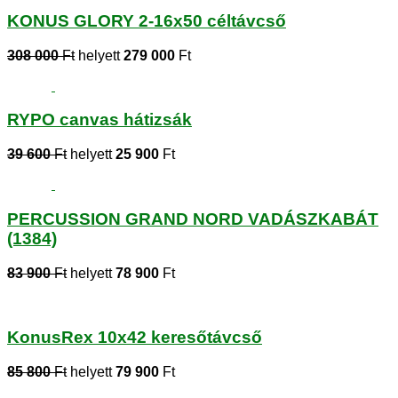
KONUS GLORY 2-16x50 céltávcső
308 000
Ft
helyett
279 000
Ft
RYPO canvas hátizsák
39 600
Ft
helyett
25 900
Ft
PERCUSSION GRAND NORD VADÁSZKABÁT
(1384)
83 900
Ft
helyett
78 900
Ft
KonusRex 10x42 keresőtávcső
85 800
Ft
helyett
79 900
Ft