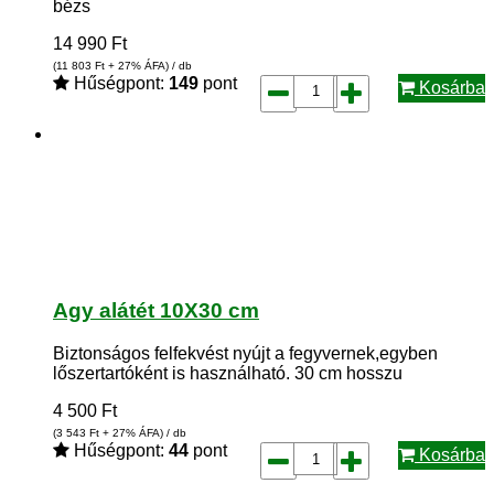
bézs
14 990
Ft
(11 803
Ft
+ 27% ÁFA) / db
Hűségpont:
149
pont
Kosárba
Agy alátét 10X30 cm
Biztonságos felfekvést nyújt a fegyvernek,egyben
lőszertartóként is használható. 30 cm hosszu
4 500
Ft
(3 543
Ft
+ 27% ÁFA) / db
Hűségpont:
44
pont
Kosárba