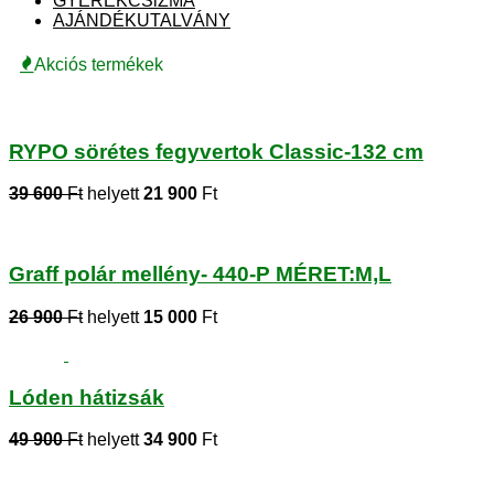
GYEREKCSiZMA
AJÁNDÉKUTALVÁNY
Akciós termékek
RYPO sörétes fegyvertok Classic-132 cm
39 600
Ft
helyett
21 900
Ft
Graff polár mellény- 440-P MÉRET:M,L
26 900
Ft
helyett
15 000
Ft
Lóden hátizsák
49 900
Ft
helyett
34 900
Ft