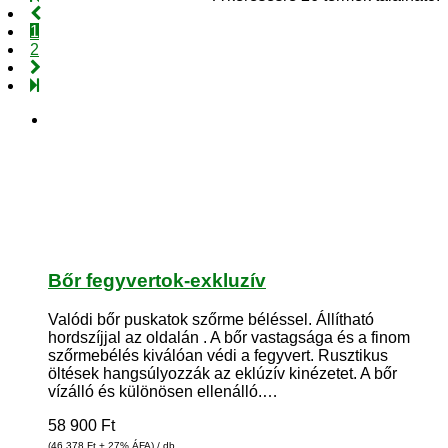
1
2
Bőr fegyvertok-exkluzív
Valódi bőr puskatok szőrme béléssel. Állítható
hordszíjjal az oldalán . A bőr vastagsága és a finom
szőrmebélés kiválóan védi a fegyvert. Rusztikus
öltések hangsúlyozzák az eklúzív kinézetet. A bőr
vízálló és különösen ellenálló.…
58 900
Ft
(46 378
Ft
+ 27% ÁFA) / db