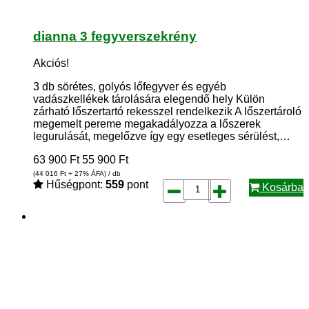
dianna 3 fegyverszekrény
Akciós!
3 db sörétes, golyós lőfegyver és egyéb
vadászkellékek tárolására elegendő hely Külön
zárható lőszertartó rekesszel rendelkezik A lőszertároló
megemelt pereme megakadályozza a lőszerek
legurulását, megelőzve így egy esetleges sérülést,…
63 900
Ft
55 900
Ft
(44 016
Ft
+ 27% ÁFA) / db
Hűségpont:
559
pont
Kosárba