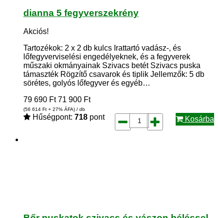
dianna 5 fegyverszekrény
Akciós!
Tartozékok: 2 x 2 db kulcs Irattartó vadász-, és
lőfegyverviselési engedélyeknek, és a fegyverek
műszaki okmányainak Szivacs betét Szivacs puska
támaszték Rögzítő csavarok és tiplik Jellemzők: 5 db
sörétes, golyós lőfegyver és egyéb…
79 690
Ft
71 900
Ft
(56 614
Ft
+ 27% ÁFA) / db
Hűségpont:
718
pont
Kosárba
Bőr puskatok szivacs és vászon béléssel