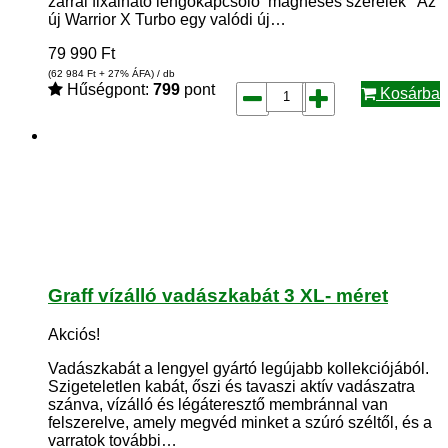
zárral fixálható lengőkapcsoló mágneses szerelék Az
új Warrior X Turbo egy valódi új…
79 990
Ft
(62 984
Ft
+ 27% ÁFA) / db
Hűségpont:
799
pont
Kosárba
Graff vízálló vadászkabát 3 XL- méret
Akciós!
Vadászkabát a lengyel gyártó legújabb kollekciójából.
Szigeteletlen kabát, őszi és tavaszi aktív vadászatra
szánva, vízálló és légáteresztő membránnal van
felszerelve, amely megvéd minket a szúró széltől, és a
varratok további…