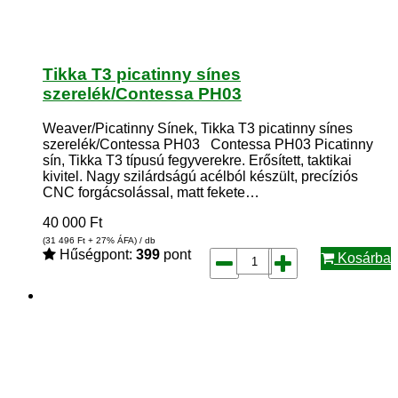
Tikka T3 picatinny sínes
szerelék/Contessa PH03
Weaver/Picatinny Sínek, Tikka T3 picatinny sínes
szerelék/Contessa PH03 Contessa PH03 Picatinny
sín, Tikka T3 típusú fegyverekre. Erősített, taktikai
kivitel. Nagy szilárdságú acélból készült, precíziós
CNC forgácsolással, matt fekete…
40 000
Ft
(31 496
Ft
+ 27% ÁFA) / db
Hűségpont:
399
pont
Kosárba