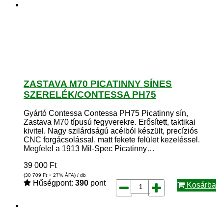
ZASTAVA M70 PICATINNY SÍNES
SZERELÉK/CONTESSA PH75
Gyártó Contessa Contessa PH75 Picatinny sín,
Zastava M70 típusú fegyverekre. Erősített, taktikai
kivitel. Nagy szilárdságú acélból készült, precíziós
CNC forgácsolással, matt fekete felület kezeléssel.
Megfelel a 1913 Mil-Spec Picatinny…
39 000
Ft
(30 709
Ft
+ 27% ÁFA) / db
Hűségpont:
390
pont
Kosárba