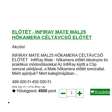
ELŐTÉT - INFIRAY MATE MAL25
HŐKAMERA CÉLTÁVCSŐ ELŐTÉT
Akciós!
INFIRAY MATE MAL25 HŐKAMERA CÉLTÁVCSŐ
ELŐTÉT InfiRay Mate - hőkamera előtét látványos és
praktikus módosításokkal Az InfiRay kijött a Clip
sorozat utódjával, a Mate hőkamera előtét sorozattal.
Miért ajánljuk? Mert kategóriájában…
499 000
Ft
450 000
Ft
(354 331
Ft
+ 27% ÁFA) / db
Hűségpont:
4500
pont
Kosárba