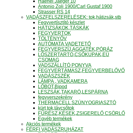
Haenel Jaeger 10
Antonio Zoli 1900/Carl Gustaf 1900
Strasser RS 14
VADÁSZFELSZERELÉSEK: tok,hátizsák,stb
Fegyvertísztító készlet
HÁTIZSÁKOK,TÁSKÁK
FEGYVERTOK
TÖLTÉNYŐV
AUTÓMATA VADETETŐ
FEGYVERSZÍJ,AGGATÉK,PÓRÁZ
LŐSZERTARTÓ,CSŐKUPAK,EÜ
CSOMAG
VADSZÁLLÍTÓ PONYVA
FEGYVERTÁMASZ,FEGYVERBELŐVŐ
VADÁSZSZÉK
LÁMPA , VADKAMERA
LŐBOT,Bipod
LESZSÁK,TAKARÓ,LESPÁRNA
fegyverszekrény
THERMACELL SZÚNYOGRIASZTÓ
kürt tok,távcsőtok
FŰRÉSZ,KÉSEK,ZSIGERELŐ CSÖRLŐ
Egyéb termékek
Akciós termékek
FÉRFI VADÁSZRUHÁZAT