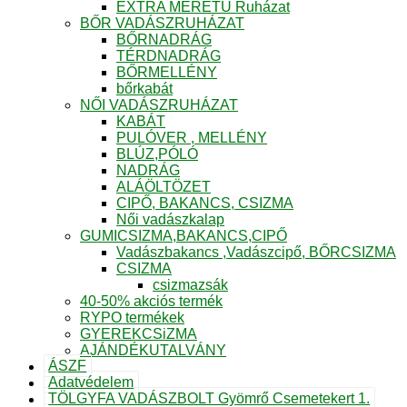
EXTRA MÉRETŰ Ruházat
BŐR VADÁSZRUHÁZAT
BŐRNADRÁG
TÉRDNADRÁG
BŐRMELLÉNY
bőrkabát
NŐI VADÁSZRUHÁZAT
KABÁT
PULÓVER , MELLÉNY
BLÚZ,PÓLÓ
NADRÁG
ALÁÖLTÖZET
CIPŐ, BAKANCS, CSIZMA
Női vadászkalap
GUMICSIZMA,BAKANCS,CIPŐ
Vadászbakancs ,Vadászcipő, BŐRCSIZMA
CSIZMA
csizmazsák
40-50% akciós termék
RYPO termékek
GYEREKCSiZMA
AJÁNDÉKUTALVÁNY
ÁSZF
Adatvédelem
TÖLGYFA VADÁSZBOLT Gyömrő Csemetekert 1.