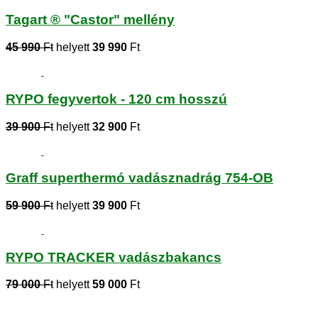
Tagart ® "Castor" mellény
45 990
Ft
helyett
39 990
Ft
RYPO fegyvertok - 120 cm hosszú
39 900
Ft
helyett
32 900
Ft
Graff superthermó vadásznadrág 754-OB
59 900
Ft
helyett
39 900
Ft
RYPO TRACKER vadászbakancs
79 000
Ft
helyett
59 000
Ft