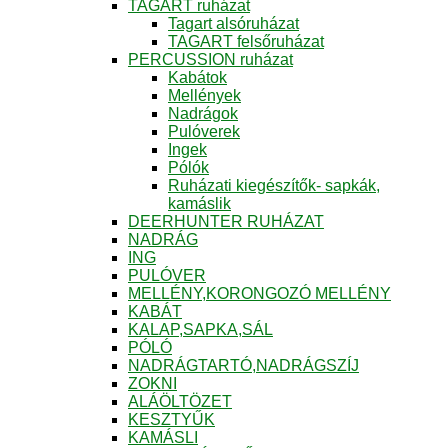
TAGART ruházat
Tagart alsóruházat
TAGART felsőruházat
PERCUSSION ruházat
Kabátok
Mellények
Nadrágok
Pulóverek
Ingek
Pólók
Ruházati kiegészítők- sapkák,
kamáslik
DEERHUNTER RUHÁZAT
NADRÁG
ING
PULÓVER
MELLÉNY,KORONGOZÓ MELLÉNY
KABÁT
KALAP,SAPKA,SÁL
PÓLÓ
NADRÁGTARTÓ,NADRÁGSZÍJ
ZOKNI
ALÁÖLTÖZET
KESZTYŰK
KAMÁSLI