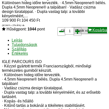
Különösen hideg időre tervezték. · 4.5mm Neoprene® bélés.
Dupla 4.5mm Neoprene® a talpában! · Vadász csizma
design túratalppal. · Dupla vastag talp: a további
kényelméért,…
109 900
Ft
104 450
Ft
(82 244
Ft
+ 27% ÁFA) / db
Hűségpont:
1044
pont
Kosárba
cipő*:
Leírás
Tulajdonságok
Szállítás
Értékelés
IGLE PARCOURS ISO
· Kézzel gyártott termék Franciaországból, minőségi
természetes gumiból készült.
· Különösen hideg időre tervezték.
· 4.5mm Neoprene® bélés. Dupla 4.5mm Neoprene® a
talpában!
· Vadász csizma design túratalppal.
· Dupla vastag talp: a további kényelméért, és az erősebb
tartásért.
· Kopás- és hőálló
· Kitűnő tartás a bokánál a tökéletes stabilitásért.