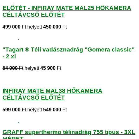
ELŐTÉT - INFIRAY MATE MAL25 HŐKAMERA
CÉLTÁVCSŐ ELŐTÉT
499 000
Ft
helyett
450 000
Ft
"Tagart ® Téli vadásznadrág "Gomera classic"
- 2 xl
54 900
Ft
helyett
45 900
Ft
INFIRAY MATE MAL38 HŐKAMERA
CÉLTÁVCSŐ ELŐTÉT
599 000
Ft
helyett
549 000
Ft
GRAFF superthermo télinadrág 755 tipus - 3XL
MÉRET