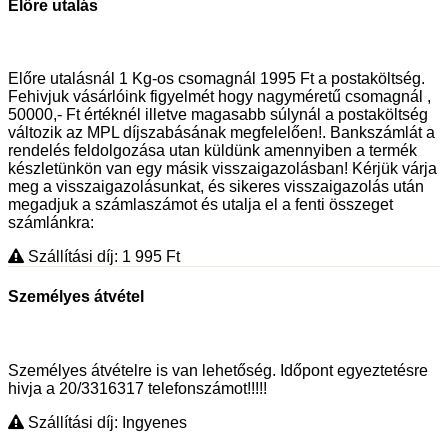
Előre utalás
Előre utalásnál 1 Kg-os csomagnál 1995 Ft a postaköltség.
Fehivjuk vásárlóink figyelmét hogy nagyméretű csomagnál ,
50000,- Ft értéknél illetve magasabb súlynál a postaköltség
változik az MPL díjszabásának megfelelően!. Bankszámlát a
rendelés feldolgozása utan küldünk amennyiben a termék
készletünkön van egy másik visszaigazolásban! Kérjük várja
meg a visszaigazolásunkat, és sikeres visszaigazolás után
megadjuk a számlaszámot és utalja el a fenti összeget
számlánkra:
Szállítási díj: 1 995
Ft
Személyes átvétel
Személyes átvételre is van lehetőség. Időpont egyeztetésre
hivja a 20/3316317 telefonszámot!!!!!
Szállítási díj: Ingyenes