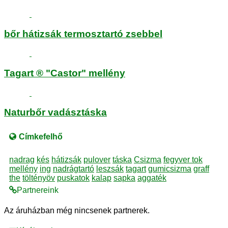
bőr hátizsák termosztartó zsebbel
Tagart ® "Castor" mellény
Naturbőr vadásztáska
Címkefelhő
nadrag
kés
hátizsák
pulover
táska
Csizma
fegyver tok
mellény
ing
nadrágtartó
leszsák
tagart
gumicsizma
graff
the
töltényöv
puskatok
kalap
sapka
aggaték
Partnereink
Az áruházban még nincsenek partnerek.