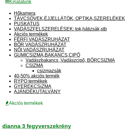
Kínálatunk
Hőkamera
TÁVCSÖVEK,ÉJJELLÁTÓK, OPTIKA,SZERELÉKEK
PUSKATUS
VADÁSZFELSZERELÉSEK: tok,hátizsák,stb
Akciós termékek
FÉRFI VADÁSZRUHÁZAT
BŐR VADÁSZRUHÁZAT
NŐI VADÁSZRUHÁZAT
GUMICSIZMA,BAKANCS,CIPŐ
Vadászbakancs ,Vadászcipő, BŐRCSIZMA
CSIZMA
csizmazsák
40-50% akciós termék
RYPO termékek
GYEREKCSiZMA
AJÁNDÉKUTALVÁNY
Akciós termékek
dianna 3 fegyverszekrény