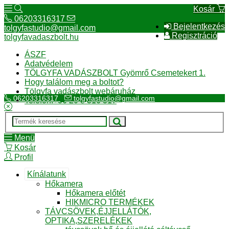
Kosár
06203316317
Bejelentkezés
tolgyfastudio@gmail.com
Regisztráció
tolgyfavadaszbolt.hu
ÁSZF
Adatvédelem
TÖLGYFA VADÁSZBOLT Gyömrő Csemetekert 1.
Hogy találom meg a boltot?
Tölgyfa vadászbolt webáruház
06203316317
tolgyfastudio@gmail.com
Telefon:+36 20 3 316 317
Menü
Kosár
Profil
Kínálatunk
Hőkamera
Hőkamera előtét
HIKMICRO TERMÉKEK
TÁVCSÖVEK,ÉJJELLÁTÓK,
OPTIKA,SZERELÉKEK