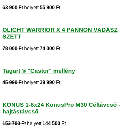
63 900
Ft
helyett
55 900
Ft
OLIGHT WARRIOR X 4 PANNON VADÁSZ
SZETT
78 000
Ft
helyett
74 000
Ft
Tagart ® "Castor" mellény
45 990
Ft
helyett
39 990
Ft
KONUS 1-6x24 KonusPro M30 Céltávcső -
hajtástávcső
153 700
Ft
helyett
144 500
Ft