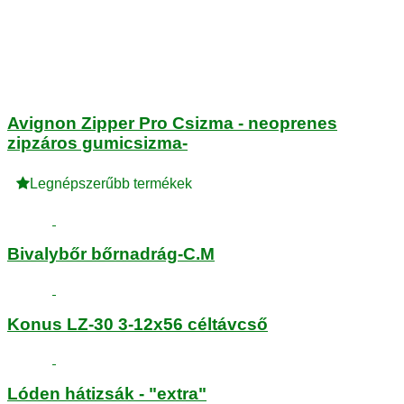
Avignon Zipper Pro Csizma - neoprenes
zipzáros gumicsizma-
Legnépszerűbb termékek
Bivalybőr bőrnadrág-C.M
Konus LZ-30 3-12x56 céltávcső
Lóden hátizsák - "extra"