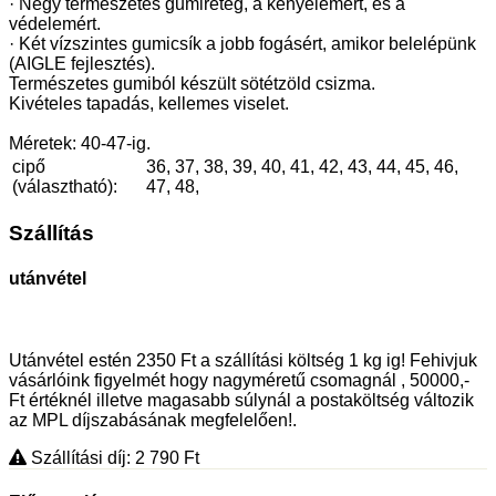
· Négy természetes gumiréteg, a kényelemért, és a
védelemért.
· Két vízszintes gumicsík a jobb fogásért, amikor belelépünk
(AIGLE fejlesztés).
Természetes gumiból készült sötétzöld csizma.
Kivételes tapadás, kellemes viselet.
Méretek: 40-47-ig.
cipő
36, 37, 38, 39, 40, 41, 42, 43, 44, 45, 46,
(választható):
47, 48,
Szállítás
utánvétel
Utánvétel estén 2350 Ft a szállítási költség 1 kg ig! Fehivjuk
vásárlóink figyelmét hogy nagyméretű csomagnál , 50000,-
Ft értéknél illetve magasabb súlynál a postaköltség változik
az MPL díjszabásának megfelelően!.
Szállítási díj: 2 790
Ft