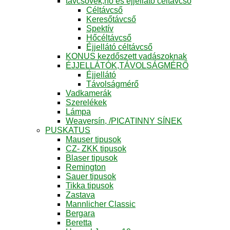
távcsövek,hő és éjjellátó céltávcső
Céltávcső
Keresőtávcső
Spektív
Hőcéltávcső
Éjjellátó céltávcső
KONUS kezdőszett vadászoknak
ÉJJELLÁTÓK,TÁVOLSÁGMÉRŐ
Éjjellátó
Távolságmérő
Vadkamerák
Szerelékek
Lámpa
Weaversín, /PICATINNY SÍNEK
PUSKATUS
Mauser tipusok
CZ- ZKK tipusok
Blaser tipusok
Remington
Sauer tipusok
Tikka tipusok
Zastava
Mannlicher Classic
Bergara
Beretta