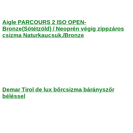
Aigle PARCOURS 2 ISO OPEN-
Bronze(Sötétzöld) / Neoprén végig zippzáros
csizma Naturkaucsuk./Bronze
Demar Tirol de lux bőrcsizma bárányszőr
béléssel