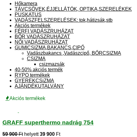
Hőkamera
TÁVCSÖVEK,ÉJJELLÁTÓK, OPTIKA,SZERELÉKEK
PUSKATUS
VADÁSZFELSZERELÉSEK: tok,hátizsák,stb
Akciós termékek
FÉRFI VADÁSZRUHÁZAT
BŐR VADÁSZRUHÁZAT
NŐI VADÁSZRUHÁZAT
GUMICSIZMA,BAKANCS,CIPŐ
Vadászbakancs ,Vadászcipő, BŐRCSIZMA
CSIZMA
csizmazsák
40-50% akciós termék
RYPO termékek
GYEREKCSiZMA
AJÁNDÉKUTALVÁNY
Akciós termékek
GRAFF superthermo nadrág 754
59 900
Ft
helyett
39 900
Ft