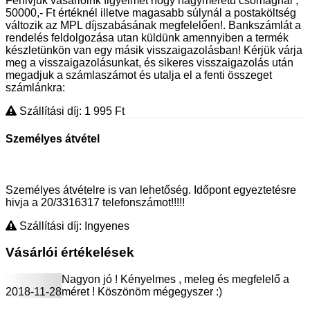
Fehivjuk vásárlóink figyelmét hogy nagyméretű csomagnál ,
50000,- Ft értéknél illetve magasabb súlynál a postaköltség
változik az MPL díjszabásának megfelelően!. Bankszámlát a
rendelés feldolgozása utan küldünk amennyiben a termék
készletünkön van egy másik visszaigazolásban! Kérjük várja
meg a visszaigazolásunkat, és sikeres visszaigazolás után
megadjuk a számlaszámot és utalja el a fenti összeget
számlánkra:
Szállítási díj: 1 995
Ft
Személyes átvétel
Személyes átvételre is van lehetőség. Időpont egyeztetésre
hivja a 20/3316317 telefonszámot!!!!!
Szállítási díj: Ingyenes
Vásárlói értékelések
Nagyon jó ! Kényelmes , meleg és megfelelő a
2018-11-28
méret ! Köszönöm mégegyszer :)