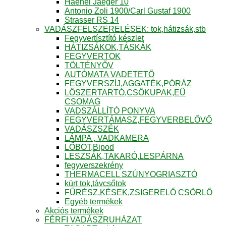
Haenel Jaeger 10
Antonio Zoli 1900/Carl Gustaf 1900
Strasser RS 14
VADÁSZFELSZERELÉSEK: tok,hátizsák,stb
Fegyvertísztító készlet
HÁTIZSÁKOK,TÁSKÁK
FEGYVERTOK
TÖLTÉNYŐV
AUTÓMATA VADETETŐ
FEGYVERSZÍJ,AGGATÉK,PÓRÁZ
LŐSZERTARTÓ,CSŐKUPAK,EÜ
CSOMAG
VADSZÁLLÍTÓ PONYVA
FEGYVERTÁMASZ,FEGYVERBELŐVŐ
VADÁSZSZÉK
LÁMPA , VADKAMERA
LŐBOT,Bipod
LESZSÁK,TAKARÓ,LESPÁRNA
fegyverszekrény
THERMACELL SZÚNYOGRIASZTÓ
kürt tok,távcsőtok
FŰRÉSZ,KÉSEK,ZSIGERELŐ CSÖRLŐ
Egyéb termékek
Akciós termékek
FÉRFI VADÁSZRUHÁZAT