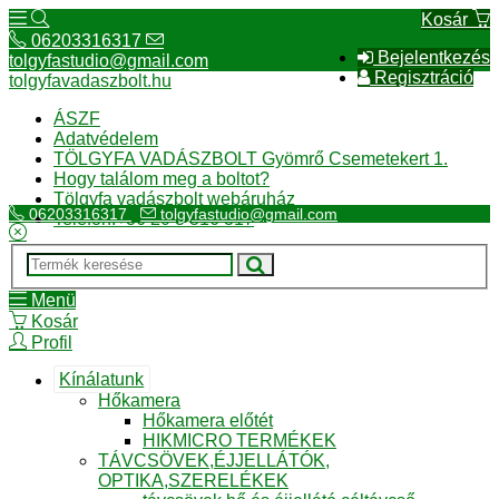
Kosár
06203316317
Bejelentkezés
tolgyfastudio@gmail.com
Regisztráció
tolgyfavadaszbolt.hu
ÁSZF
Adatvédelem
TÖLGYFA VADÁSZBOLT Gyömrő Csemetekert 1.
Hogy találom meg a boltot?
Tölgyfa vadászbolt webáruház
06203316317
tolgyfastudio@gmail.com
Telefon:+36 20 3 316 317
Menü
Kosár
Profil
Kínálatunk
Hőkamera
Hőkamera előtét
HIKMICRO TERMÉKEK
TÁVCSÖVEK,ÉJJELLÁTÓK,
OPTIKA,SZERELÉKEK