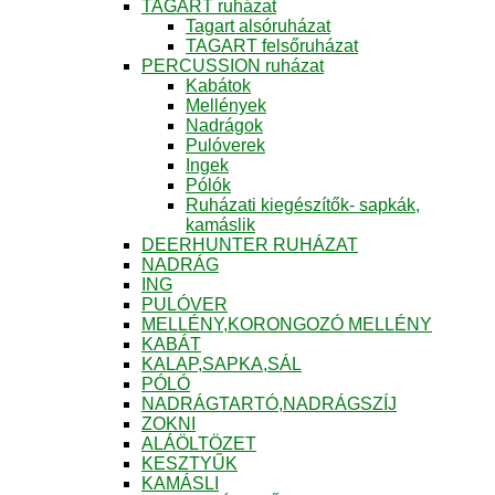
TAGART ruházat
Tagart alsóruházat
TAGART felsőruházat
PERCUSSION ruházat
Kabátok
Mellények
Nadrágok
Pulóverek
Ingek
Pólók
Ruházati kiegészítők- sapkák,
kamáslik
DEERHUNTER RUHÁZAT
NADRÁG
ING
PULÓVER
MELLÉNY,KORONGOZÓ MELLÉNY
KABÁT
KALAP,SAPKA,SÁL
PÓLÓ
NADRÁGTARTÓ,NADRÁGSZÍJ
ZOKNI
ALÁÖLTÖZET
KESZTYŰK
KAMÁSLI