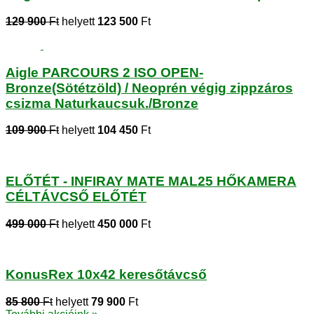
129 900
Ft
helyett
123 500
Ft
Aigle PARCOURS 2 ISO OPEN-
Bronze(Sötétzöld) / Neoprén végig zippzáros
csizma Naturkaucsuk./Bronze
109 900
Ft
helyett
104 450
Ft
ELŐTÉT - INFIRAY MATE MAL25 HŐKAMERA
CÉLTÁVCSŐ ELŐTÉT
499 000
Ft
helyett
450 000
Ft
KonusRex 10x42 keresőtávcső
85 800
Ft
helyett
79 900
Ft