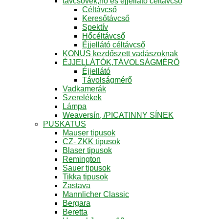
távcsövek,hő és éjjellátó céltávcső
Céltávcső
Keresőtávcső
Spektív
Hőcéltávcső
Éjjellátó céltávcső
KONUS kezdőszett vadászoknak
ÉJJELLÁTÓK,TÁVOLSÁGMÉRŐ
Éjjellátó
Távolságmérő
Vadkamerák
Szerelékek
Lámpa
Weaversín, /PICATINNY SÍNEK
PUSKATUS
Mauser tipusok
CZ- ZKK tipusok
Blaser tipusok
Remington
Sauer tipusok
Tikka tipusok
Zastava
Mannlicher Classic
Bergara
Beretta