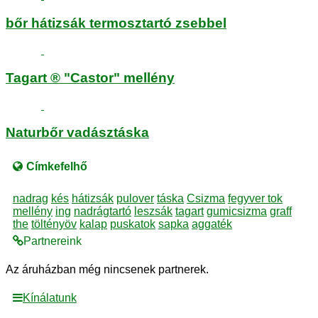
bőr hátizsák termosztartó zsebbel
Tagart ® "Castor" mellény
Naturbőr vadásztáska
Címkefelhő
nadrag
kés
hátizsák
pulover
táska
Csizma
fegyver tok
mellény
ing
nadrágtartó
leszsák
tagart
gumicsizma
graff
the
töltényöv
kalap
puskatok
sapka
aggaték
Partnereink
Az áruházban még nincsenek partnerek.
Kínálatunk