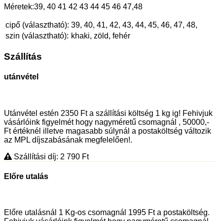
Méretek:39, 40 41 42 43 44 45 46 47,48
cipő (választható):
39, 40, 41, 42, 43, 44, 45, 46, 47, 48,
szin (választható):
khaki, zöld, fehér
Szállítás
utánvétel
Utánvétel estén 2350 Ft a szállítási költség 1 kg ig! Fehivjuk
vásárlóink figyelmét hogy nagyméretű csomagnál , 50000,-
Ft értéknél illetve magasabb súlynál a postaköltség változik
az MPL díjszabásának megfelelően!.
Szállítási díj: 2 790
Ft
Előre utalás
Előre utalásnál 1 Kg-os csomagnál 1995 Ft a postaköltség.