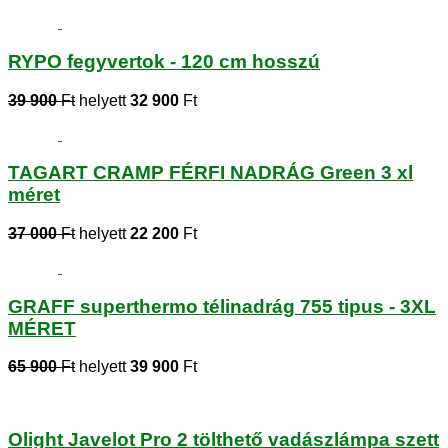
RYPO fegyvertok - 120 cm hosszú
39 900
Ft
helyett
32 900
Ft
TAGART CRAMP FÉRFI NADRÁG Green 3 xl
méret
37 000
Ft
helyett
22 200
Ft
GRAFF superthermo télinadrág 755 tipus - 3XL
MÉRET
65 900
Ft
helyett
39 900
Ft
Olight Javelot Pro 2 tölthető vadászlámpa szett