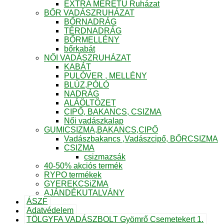
EXTRA MÉRETŰ Ruházat
BŐR VADÁSZRUHÁZAT
BŐRNADRÁG
TÉRDNADRÁG
BŐRMELLÉNY
bőrkabát
NŐI VADÁSZRUHÁZAT
KABÁT
PULÓVER , MELLÉNY
BLÚZ,PÓLÓ
NADRÁG
ALÁÖLTÖZET
CIPŐ, BAKANCS, CSIZMA
Női vadászkalap
GUMICSIZMA,BAKANCS,CIPŐ
Vadászbakancs ,Vadászcipő, BŐRCSIZMA
CSIZMA
csizmazsák
40-50% akciós termék
RYPO termékek
GYEREKCSiZMA
AJÁNDÉKUTALVÁNY
ÁSZF
Adatvédelem
TÖLGYFA VADÁSZBOLT Gyömrő Csemetekert 1.