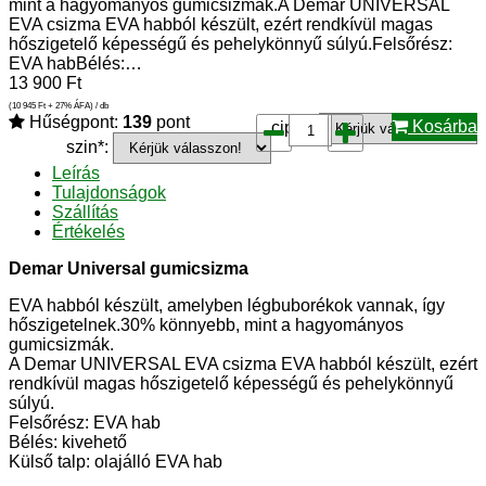
mint a hagyományos gumicsizmák.A Demar UNIVERSAL
EVA csizma EVA habból készült, ezért rendkívül magas
hőszigetelő képességű és pehelykönnyű súlyú.Felsőrész:
EVA habBélés:…
13 900
Ft
(10 945
Ft
+ 27% ÁFA) / db
Hűségpont:
139
pont
Kosárba
cipő*:
szin*:
Leírás
Tulajdonságok
Szállítás
Értékelés
Demar Universal gumicsizma
EVA habból készült, amelyben légbuborékok vannak, így
hőszigetelnek.30% könnyebb, mint a hagyományos
gumicsizmák.
A Demar UNIVERSAL EVA csizma EVA habból készült, ezért
rendkívül magas hőszigetelő képességű és pehelykönnyű
súlyú.
Felsőrész: EVA hab
Bélés: kivehető
Külső talp: olajálló EVA hab