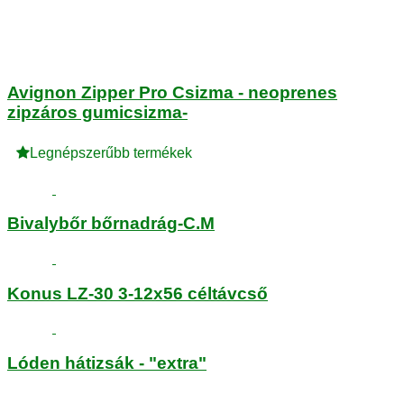
Avignon Zipper Pro Csizma - neoprenes
zipzáros gumicsizma-
Legnépszerűbb termékek
Bivalybőr bőrnadrág-C.M
Konus LZ-30 3-12x56 céltávcső
Lóden hátizsák - "extra"