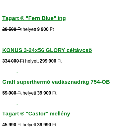
Tagart ® "Fern Blue" ing
20 500
Ft
helyett
9 900
Ft
KONUS 3-24x56 GLORY céltávcső
334 000
Ft
helyett
299 900
Ft
Graff superthermó vadásznadrág 754-OB
59 900
Ft
helyett
39 900
Ft
Tagart ® "Castor" mellény
45 990
Ft
helyett
39 990
Ft