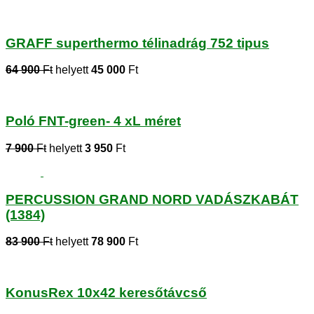
GRAFF superthermo télinadrág 752 tipus
64 900
Ft
helyett
45 000
Ft
Poló FNT-green- 4 xL méret
7 900
Ft
helyett
3 950
Ft
PERCUSSION GRAND NORD VADÁSZKABÁT
(1384)
83 900
Ft
helyett
78 900
Ft
KonusRex 10x42 keresőtávcső