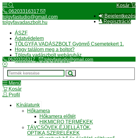
Kosár
06203316317
Bejelentkezés
tolgyfastudio@gmail.com
Regisztráció
tolgyfavadaszbolt.hu
ÁSZF
Adatvédelem
TÖLGYFA VADÁSZBOLT Gyömrő Csemetekert 1.
Hogy találom meg a boltot?
Tölgyfa vadászbolt webáruház
06203316317
tolgyfastudio@gmail.com
Telefon:+36 20 3 316 317
Menü
Kosár
Profil
Kínálatunk
Hőkamera
Hőkamera előtét
HIKMICRO TERMÉKEK
TÁVCSÖVEK,ÉJJELLÁTÓK,
OPTIKA,SZERELÉKEK