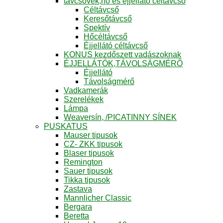
távcsövek,hő és éjjellátó céltávcső
Céltávcső
Keresőtávcső
Spektív
Hőcéltávcső
Éjjellátó céltávcső
KONUS kezdőszett vadászoknak
ÉJJELLÁTÓK,TÁVOLSÁGMÉRŐ
Éjjellátó
Távolságmérő
Vadkamerák
Szerelékek
Lámpa
Weaversín, /PICATINNY SÍNEK
PUSKATUS
Mauser tipusok
CZ- ZKK tipusok
Blaser tipusok
Remington
Sauer tipusok
Tikka tipusok
Zastava
Mannlicher Classic
Bergara
Beretta