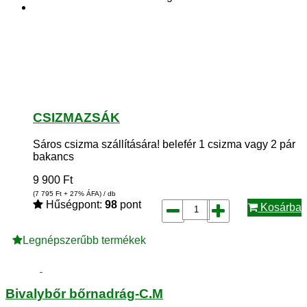
CSIZMAZSÁK
Sáros csizma szállítására! belefér 1 csizma vagy 2 pár
bakancs
9 900
Ft
(7 795
Ft
+ 27% ÁFA) / db
Hűségpont:
98
pont
Kosárba
Legnépszerűbb termékek
Bivalybőr bőrnadrág-C.M