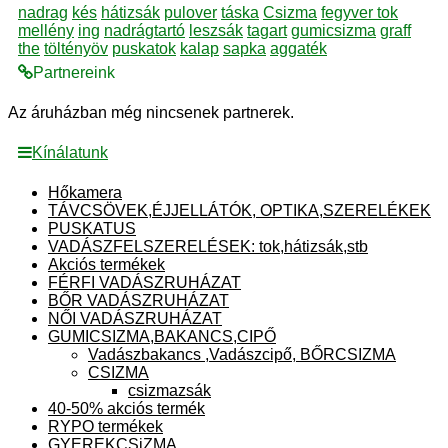
nadrag
kés
hátizsák
pulover
táska
Csizma
fegyver tok
mellény
ing
nadrágtartó
leszsák
tagart
gumicsizma
graff
the
töltényöv
puskatok
kalap
sapka
aggaték
Partnereink
Az áruházban még nincsenek partnerek.
Kínálatunk
Hőkamera
TÁVCSÖVEK,ÉJJELLÁTÓK, OPTIKA,SZERELÉKEK
PUSKATUS
VADÁSZFELSZERELÉSEK: tok,hátizsák,stb
Akciós termékek
FÉRFI VADÁSZRUHÁZAT
BŐR VADÁSZRUHÁZAT
NŐI VADÁSZRUHÁZAT
GUMICSIZMA,BAKANCS,CIPŐ
Vadászbakancs ,Vadászcipő, BŐRCSIZMA
CSIZMA
csizmazsák
40-50% akciós termék
RYPO termékek
GYEREKCSiZMA