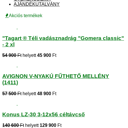
AJÁNDÉKUTALVÁNY
Akciós termékek
"Tagart ® Téli vadásznadrág "Gomera classic"
- 2 xl
54 900
Ft
helyett
45 900
Ft
AVIGNON V-NYAKÚ FŰTHETŐ MELLÉNY
(1411)
57 500
Ft
helyett
48 900
Ft
Konus LZ-30 3-12x56 céltávcső
140 600
Ft
helyett
129 900
Ft