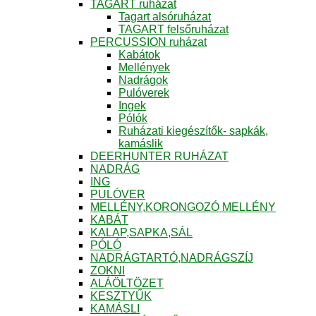
TAGART ruházat
Tagart alsóruházat
TAGART felsőruházat
PERCUSSION ruházat
Kabátok
Mellények
Nadrágok
Pulóverek
Ingek
Pólók
Ruházati kiegészítők- sapkák,
kamáslik
DEERHUNTER RUHÁZAT
NADRÁG
ING
PULÓVER
MELLÉNY,KORONGOZÓ MELLÉNY
KABÁT
KALAP,SAPKA,SÁL
PÓLÓ
NADRÁGTARTÓ,NADRÁGSZÍJ
ZOKNI
ALÁÖLTÖZET
KESZTYŰK
KAMÁSLI