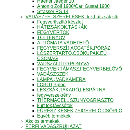
Haenel Jaeger 10
Antonio Zoli 1900/Carl Gustaf 1900
Strasser RS 14
VADÁSZFELSZERELÉSEK: tok,hátizsák,stb
Fegyvertísztító készlet
HÁTIZSÁKOK,TÁSKÁK
FEGYVERTOK
TÖLTÉNYŐV
AUTÓMATA VADETETŐ
FEGYVERSZÍJ,AGGATÉK,PÓRÁZ
LŐSZERTARTÓ,CSŐKUPAK,EÜ
CSOMAG
VADSZÁLLÍTÓ PONYVA
FEGYVERTÁMASZ,FEGYVERBELŐVŐ
VADÁSZSZÉK
LÁMPA , VADKAMERA
LŐBOT,Bipod
LESZSÁK,TAKARÓ,LESPÁRNA
fegyverszekrény
THERMACELL SZÚNYOGRIASZTÓ
kürt tok,távcsőtok
FŰRÉSZ,KÉSEK,ZSIGERELŐ CSÖRLŐ
Egyéb termékek
Akciós termékek
FÉRFI VADÁSZRUHÁZAT