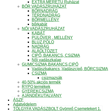
EXTRA MÉRETŰ Ruházat
BŐR VADÁSZRUHÁZAT
BŐRNADRÁG
TÉRDNADRÁG
BŐRMELLÉNY
bőrkabát
NŐI VADÁSZRUHÁZAT
KABÁT
PULÓVER , MELLÉNY
BLÚZ,PÓLÓ
NADRÁG
ALÁÖLTÖZET
CIPŐ, BAKANCS, CSIZMA
Női vadászkalap
GUMICSIZMA,BAKANCS,CIPŐ
Vadászbakancs ,Vadászcipő, BŐRCSIZMA
CSIZMA
csizmazsák
40-50% akciós termék
RYPO termékek
GYEREKCSiZMA
AJÁNDÉKUTALVÁNY
ÁSZF
Adatvédelem
TÖLGYFA VADÁSZBOLT Gyömrő Csemetekert 1.