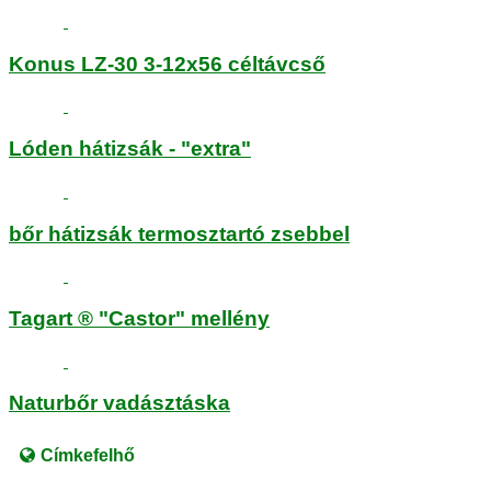
Konus LZ-30 3-12x56 céltávcső
Lóden hátizsák - "extra"
bőr hátizsák termosztartó zsebbel
Tagart ® "Castor" mellény
Naturbőr vadásztáska
Címkefelhő