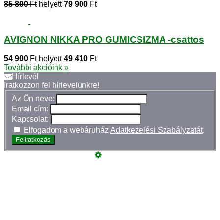
85 800
Ft
helyett
79 900
Ft
AVIGNON NIKKA PRO GUMICSIZMA -csattos
54 900
Ft
helyett
49 410
Ft
További akcióink »
Hírlevél
Iratkozzon fel hírlevelünkre!
Az Ön neve:
Email cím:
Kapcsolat:
Elfogadom a webáruház
Adatkezelési Szabályzatát
.
Feliratkozás
Üzemeltető
Online elállás
Teljes katalógus
Vásárlói értékelések
Szeretne Ön is ilyen webáruházat nyitni?
Webáruház nyitás »