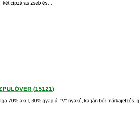
a: két cipzáras zseb és…
PULÓVER (15121)
% akril, 30% gyapjú. "V" nyakú, karján bőr márkajelzés, gum