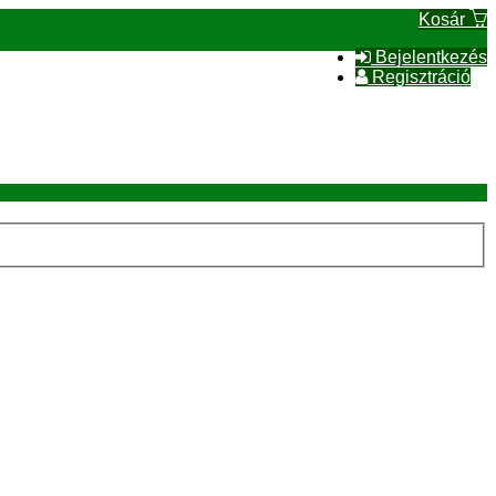
Kosár
Bejelentkezés
Regisztráció