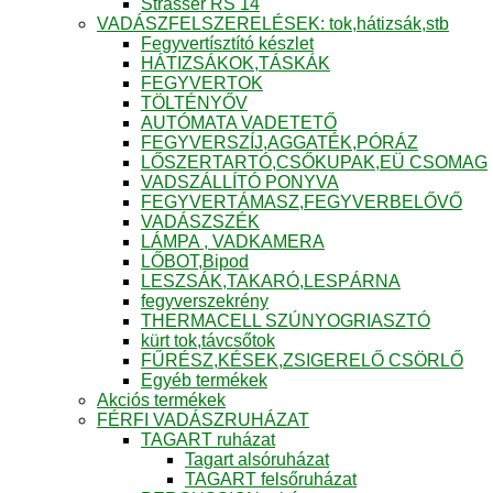
Strasser RS 14
VADÁSZFELSZERELÉSEK: tok,hátizsák,stb
Fegyvertísztító készlet
HÁTIZSÁKOK,TÁSKÁK
FEGYVERTOK
TÖLTÉNYŐV
AUTÓMATA VADETETŐ
FEGYVERSZÍJ,AGGATÉK,PÓRÁZ
LŐSZERTARTÓ,CSŐKUPAK,EÜ CSOMAG
VADSZÁLLÍTÓ PONYVA
FEGYVERTÁMASZ,FEGYVERBELŐVŐ
VADÁSZSZÉK
LÁMPA , VADKAMERA
LŐBOT,Bipod
LESZSÁK,TAKARÓ,LESPÁRNA
fegyverszekrény
THERMACELL SZÚNYOGRIASZTÓ
kürt tok,távcsőtok
FŰRÉSZ,KÉSEK,ZSIGERELŐ CSÖRLŐ
Egyéb termékek
Akciós termékek
FÉRFI VADÁSZRUHÁZAT
TAGART ruházat
Tagart alsóruházat
TAGART felsőruházat