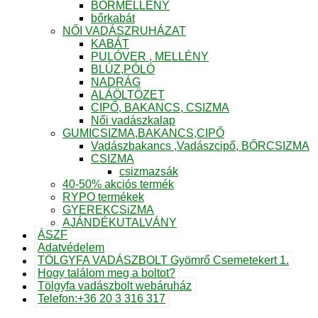
BŐRMELLÉNY
bőrkabát
NŐI VADÁSZRUHÁZAT
KABÁT
PULÓVER , MELLÉNY
BLÚZ,PÓLÓ
NADRÁG
ALÁÖLTÖZET
CIPŐ, BAKANCS, CSIZMA
Női vadászkalap
GUMICSIZMA,BAKANCS,CIPŐ
Vadászbakancs ,Vadászcipő, BŐRCSIZMA
CSIZMA
csizmazsák
40-50% akciós termék
RYPO termékek
GYEREKCSiZMA
AJÁNDÉKUTALVÁNY
ÁSZF
Adatvédelem
TÖLGYFA VADÁSZBOLT Gyömrő Csemetekert 1.
Hogy találom meg a boltot?
Tölgyfa vadászbolt webáruház
Telefon:+36 20 3 316 317