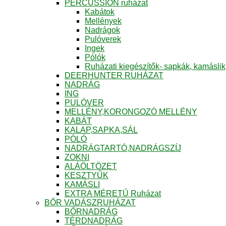
PERCUSSION ruházat
Kabátok
Mellények
Nadrágok
Pulóverek
Ingek
Pólók
Ruházati kiegészítők- sapkák, kamáslik
DEERHUNTER RUHÁZAT
NADRÁG
ING
PULÓVER
MELLÉNY,KORONGOZÓ MELLÉNY
KABÁT
KALAP,SAPKA,SÁL
PÓLÓ
NADRÁGTARTÓ,NADRÁGSZÍJ
ZOKNI
ALÁÖLTÖZET
KESZTYŰK
KAMÁSLI
EXTRA MÉRETŰ Ruházat
BŐR VADÁSZRUHÁZAT
BŐRNADRÁG
TÉRDNADRÁG