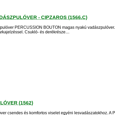
SZPULÓVER - CIPZAROS (1566.C)
ver PERCUSSION BOUTON magas nyakú vadászpulóver. Anyag
márkajelzéssel. Csukló- és derékrésze…
ÓVER (1562)
r csendes és komfortos viselet egyéni lesvadászatokhoz. 