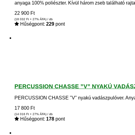
anyaga 100% poliészter. Kívül három zseb található rajt
22 900
Ft
(18 032
Ft
+ 27% ÁFA) / db
Hűségpont:
229
pont
PERCUSSION CHASSE ”V” NYAKÚ VADÁSZ
PERCUSSION CHASSE "V" nyakú vadászpulóver. Anyaga 70
17 800
Ft
(14 016
Ft
+ 27% ÁFA) / db
Hűségpont:
178
pont