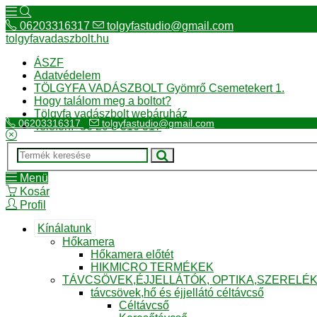
06203316317
tolgyfastudio@gmail.com
tolgyfavadaszbolt.hu
ÁSZF
Adatvédelem
TÖLGYFA VADÁSZBOLT Gyömrő Csemetekert 1.
Hogy találom meg a boltot?
Tölgyfa vadászbolt webáruház
06203316317
tolgyfastudio@gmail.com
Telefon:+36 20 3 316 317
Menü
Kosár
Profil
Kínálatunk
Hőkamera
Hőkamera előtét
HIKMICRO TERMÉKEK
TÁVCSÖVEK,ÉJJELLÁTÓK, OPTIKA,SZERELÉ
távcsövek,hő és éjjellátó céltávcső
Céltávcső