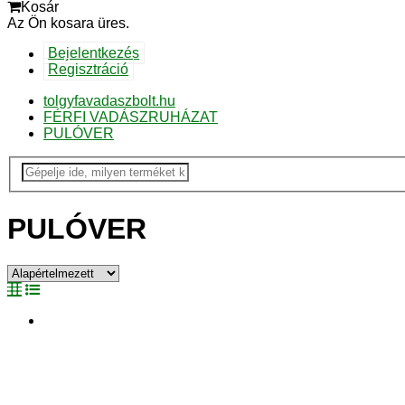
Kosár
Az Ön kosara üres.
Bejelentkezés
Regisztráció
tolgyfavadaszbolt.hu
FÉRFI VADÁSZRUHÁZAT
PULÓVER
PULÓVER