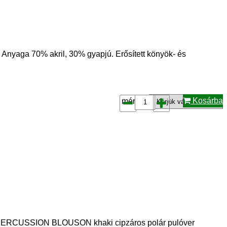
a 70% akril, 30% gyapjú. Erősített könyök- és
Kosárba
méret*:
A PERCUSSION BLOUSON khaki cipzáros polár pulóver