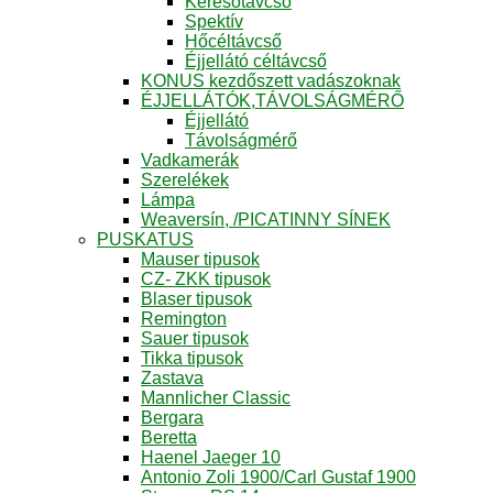
Keresőtávcső
Spektív
Hőcéltávcső
Éjjellátó céltávcső
KONUS kezdőszett vadászoknak
ÉJJELLÁTÓK,TÁVOLSÁGMÉRŐ
Éjjellátó
Távolságmérő
Vadkamerák
Szerelékek
Lámpa
Weaversín, /PICATINNY SÍNEK
PUSKATUS
Mauser tipusok
CZ- ZKK tipusok
Blaser tipusok
Remington
Sauer tipusok
Tikka tipusok
Zastava
Mannlicher Classic
Bergara
Beretta
Haenel Jaeger 10
Antonio Zoli 1900/Carl Gustaf 1900