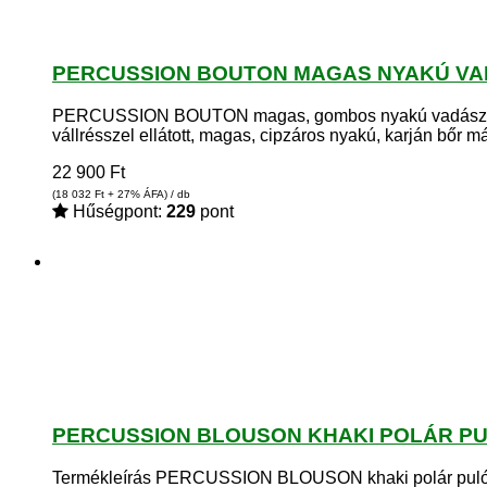
PERCUSSION BOUTON MAGAS NYAKÚ VADÁ
PERCUSSION BOUTON magas, gombos nyakú vadászpuló
vállrésszel ellátott, magas, cipzáros nyakú, karján bőr 
22 900
Ft
(18 032
Ft
+ 27% ÁFA) / db
Hűségpont:
229
pont
PERCUSSION BLOUSON KHAKI POLÁR PUL
Termékleírás PERCUSSION BLOUSON khaki polár pulóve