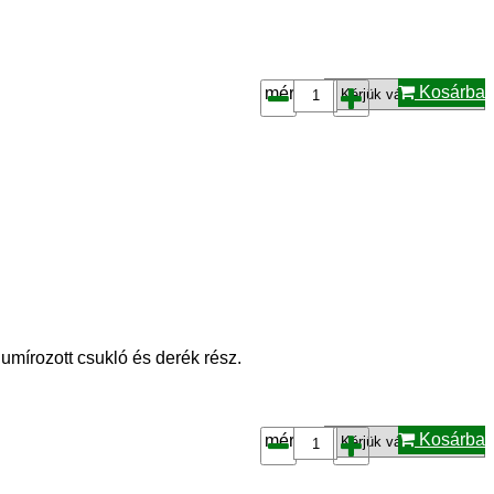
Kosárba
méret*:
írozott csukló és derék rész.
Kosárba
méret*: