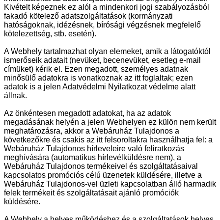
Kivételt képeznek ez alól a mindenkori jogi szabályozásból
fakadó kötelező adatszolgáltatások (kormányzati
hatóságoknak, idézésnek, bírósági végzésnek megfelelő
kötelezettség, stb. esetén).
A Webhely tartalmazhat olyan elemeket, amik a látogatóktól
ismerőseik adatait (nevüket, becenevüket, esetleg e-mail
címüket) kérik el. Ezen megadott, személyes adatnak
minősülő adatokra is vonatkoznak az itt foglaltak; ezen
adatok is a jelen Adatvédelmi Nyilatkozat védelme alatt
állnak.
Az önkéntesen megadott adatokat, ha az adatok
megadásának helyén a jelen Webhelyen ez külön nem került
meghatározásra, akkor a Webáruház Tulajdonos a
következőkre és csakis az itt felsoroltakra használhatja fel: a
Webáruház Tulajdonos hírleveleire való feliratkozás
meghívására (automatikus hírlevélküldésre nem), a
Webáruház Tulajdonos termékeivel és szolgáltatásaival
kapcsolatos promóciós célú üzenetek küldésére, illetve a
Webáruház Tulajdonos-vel üzleti kapcsolatban álló harmadik
felek termékeit és szolgáltatásait ajánló promóciók
küldésére.
A Webhely a helyes működéshez és a szolgáltatások helyes