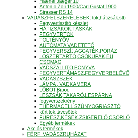
Haenel Jaeger 10
Antonio Zoli 1900/Carl Gustaf 1900
Strasser RS 14
VADÁSZFELSZERELÉSEK: tok,hátizsák,stb
Fegyvertísztító készlet
HÁTIZSÁKOK,TÁSKÁK
FEGYVERTOK
TÖLTÉNYŐV
AUTÓMATA VADETETŐ
FEGYVERSZÍJ,AGGATÉK,PÓRÁZ
LŐSZERTARTÓ,CSŐKUPAK,EÜ
CSOMAG
VADSZÁLLÍTÓ PONYVA
FEGYVERTÁMASZ,FEGYVERBELŐVŐ
VADÁSZSZÉK
LÁMPA , VADKAMERA
LŐBOT,Bipod
LESZSÁK,TAKARÓ,LESPÁRNA
fegyverszekrény
THERMACELL SZÚNYOGRIASZTÓ
kürt tok,távcsőtok
FŰRÉSZ,KÉSEK,ZSIGERELŐ CSÖRLŐ
Egyéb termékek
Akciós termékek
FÉRFI VADÁSZRUHÁZAT