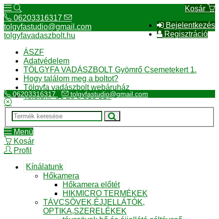
Kosár
06203316317
Bejelentkezés
tolgyfastudio@gmail.com
Regisztráció
tolgyfavadaszbolt.hu
ÁSZF
Adatvédelem
TÖLGYFA VADÁSZBOLT Gyömrő Csemetekert 1.
Hogy találom meg a boltot?
Tölgyfa vadászbolt webáruház
06203316317
tolgyfastudio@gmail.com
Telefon:+36 20 3 316 317
Menü
Kosár
Profil
Kínálatunk
Hőkamera
Hőkamera előtét
HIKMICRO TERMÉKEK
TÁVCSÖVEK,ÉJJELLÁTÓK,
OPTIKA,SZERELÉKEK