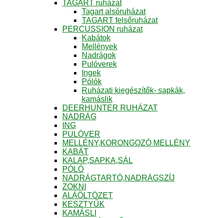
TAGART ruházat
Tagart alsóruházat
TAGART felsőruházat
PERCUSSION ruházat
Kabátok
Mellények
Nadrágok
Pulóverek
Ingek
Pólók
Ruházati kiegészítők- sapkák,
kamáslik
DEERHUNTER RUHÁZAT
NADRÁG
ING
PULÓVER
MELLÉNY,KORONGOZÓ MELLÉNY
KABÁT
KALAP,SAPKA,SÁL
PÓLÓ
NADRÁGTARTÓ,NADRÁGSZÍJ
ZOKNI
ALÁÖLTÖZET
KESZTYŰK
KAMÁSLI