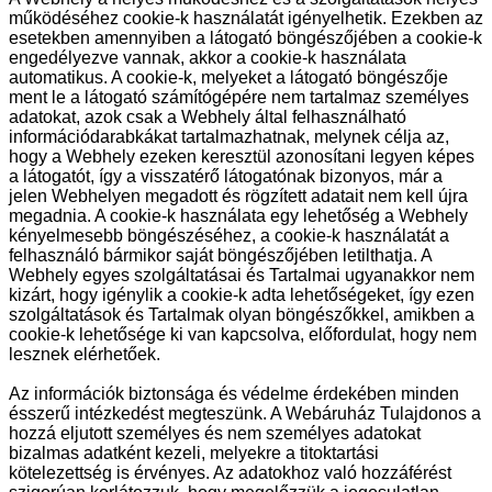
működéséhez cookie-k használatát igényelhetik. Ezekben az
esetekben amennyiben a látogató böngészőjében a cookie-k
engedélyezve vannak, akkor a cookie-k használata
automatikus. A cookie-k, melyeket a látogató böngészője
ment le a látogató számítógépére nem tartalmaz személyes
adatokat, azok csak a Webhely által felhasználható
információdarabkákat tartalmazhatnak, melynek célja az,
hogy a Webhely ezeken keresztül azonosítani legyen képes
a látogatót, így a visszatérő látogatónak bizonyos, már a
jelen Webhelyen megadott és rögzített adatait nem kell újra
megadnia. A cookie-k használata egy lehetőség a Webhely
kényelmesebb böngészéséhez, a cookie-k használatát a
felhasználó bármikor saját böngészőjében letilthatja. A
Webhely egyes szolgáltatásai és Tartalmai ugyanakkor nem
kizárt, hogy igénylik a cookie-k adta lehetőségeket, így ezen
szolgáltatások és Tartalmak olyan böngészőkkel, amikben a
cookie-k lehetősége ki van kapcsolva, előfordulat, hogy nem
lesznek elérhetőek.
Az információk biztonsága és védelme érdekében minden
ésszerű intézkedést megteszünk. A Webáruház Tulajdonos a
hozzá eljutott személyes és nem személyes adatokat
bizalmas adatként kezeli, melyekre a titoktartási
kötelezettség is érvényes. Az adatokhoz való hozzáférést