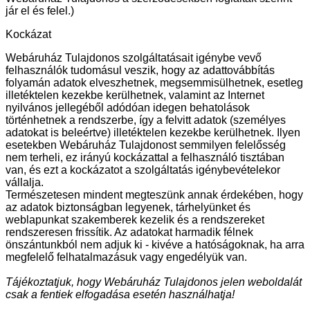
jár el és felel.)
Kockázat
Webáruház Tulajdonos szolgáltatásait igénybe vevő
felhasználók tudomásul veszik, hogy az adattovábbítás
folyamán adatok elveszhetnek, megsemmisülhetnek, esetleg
illetéktelen kezekbe kerülhetnek, valamint az Internet
nyilvános jellegéből adódóan idegen behatolások
történhetnek a rendszerbe, így a felvitt adatok (személyes
adatokat is beleértve) illetéktelen kezekbe kerülhetnek. Ilyen
esetekben Webáruház Tulajdonost semmilyen felelősség
nem terheli, ez irányú kockázattal a felhasználó tisztában
van, és ezt a kockázatot a szolgáltatás igénybevételekor
vállalja.
Természetesen mindent megteszünk annak érdekében, hogy
az adatok biztonságban legyenek, tárhelyünket és
weblapunkat szakemberek kezelik és a rendszereket
rendszeresen frissítik. Az adatokat harmadik félnek
önszántunkból nem adjuk ki - kivéve a hatóságoknak, ha arra
megfelelő felhatalmazásuk vagy engedélyük van.
Tájékoztatjuk, hogy Webáruház Tulajdonos jelen weboldalát
csak a fentiek elfogadása esetén használhatja!