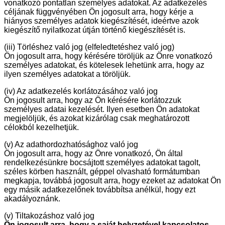
vonatkozó pontatlan személyes adatokat. Az adatkezelés
céljának függvényében Ön jogosult arra, hogy kérje a
hiányos személyes adatok kiegészítését, ideértve azok
kiegészítő nyilatkozat útján történő kiegészítését is.
(iii) Törléshez való jog (elfeledtetéshez való jog)
Ön jogosult arra, hogy kérésére töröljük az Önre vonatkozó
személyes adatokat, és kötelesek lehetünk arra, hogy az
ilyen személyes adatokat a töröljük.
(iv) Az adatkezelés korlátozásához való jog
Ön jogosult arra, hogy az Ön kérésére korlátozzuk
személyes adatai kezelését. Ilyen esetben Ön adatokat
megjelöljük, és azokat kizárólag csak meghatározott
célokból kezelhetjük.
(v) Az adathordozhatósághoz való jog
Ön jogosult arra, hogy az Önre vonatkozó, Ön által
rendelkezésünkre bocsájtott személyes adatokat tagolt,
széles körben használt, géppel olvasható formátumban
megkapja, továbbá jogosult arra, hogy ezeket az adatokat Ön
egy másik adatkezelőnek továbbítsa anélkül, hogy ezt
akadályoznánk.
(v) Tiltakozáshoz való jog
Ön jogosult arra, hogy a saját helyzetével kapcsolatos