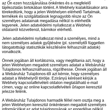
az Ön ezen hozzájárulása önkéntes és a megfelelő
tájékoztatás birtokában történt. A Webhely kialakításakor arra
törekedtünk, hogy a jelen Webhelyen elérhető Tartalmak,
termékek és szolgáltatások legnagyobb része az Ön
személyes adatainak megadása nélkül is elérhetők
legyenek. Jelen adatvédelmi nyilatkozat a Webhely
oldalairól közvetlenül, bármikor elérhető.
Jelen adatvédelmi nyilatkozat mind a személyes, mind a
nem személyes adatok gyűjtésére (pl. személytől független
látogatottsági statisztikák készítésére felhasznált adatok)
vonatkozik.
Önnek jogában áll korlátoznia, vagy megtiltania azt, hogy a
jelen Webhelyen megadott személyes adatait a Webáruház
Tulajdonos felhasználhassa, rögzíthesse. Önnek jogában áll
a Webáruház Tulajdonos-től azt kérnie, hogy személyes
adatait a Webhelyről törölje. Ezirányú kéréseit kérjük a
Webhely kapcsolatfelvételi oldalon megtalálható e-mail
címen, vagy az online kapcsolatfelvételi űrlapon keresztül
jelezze felénk.
A Webáruház Tulajdonos harmadik féllel nem osztja meg a
jelen Webhelyen keresztül önkéntesen megadott személyes
információkat az adat tulajdonosának az engedélye nélkül.