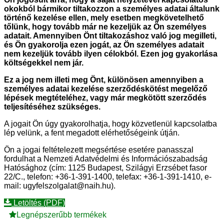
okokból bármikor tiltakozzon a személyes adatai általunk
történő kezelése ellen, mely esetben megkövetelhető
tőlünk, hogy tovább már ne kezeljük az Ön személyes
adatait. Amennyiben Önt tiltakozáshoz való jog megilleti,
és Ön gyakorolja ezen jogát, az Ön személyes adatait
nem kezeljük tovább ilyen célokból. Ezen jog gyakorlása
költségekkel nem jár.
Ez a jog nem illeti meg Önt, különösen amennyiben a
személyes adatai kezelése szerződéskötést megelőző
lépések megtételéhez, vagy már megkötött szerződés
teljesítéséhez szükséges.
A jogait Ön úgy gyakorolhatja, hogy közvetlenül kapcsolatba
lép velünk, a fent megadott elérhetőségeink útján.
Ön a jogai feltételezett megsértése esetére panasszal
fordulhat a Nemzeti Adatvédelmi és Információszabadság
Hatósághoz (cím: 1125 Budapest, Szilágyi Erzsébet fasor
22/C., telefon: +36-1-391-1400, telefax: +36-1-391-1410, e-
mail: ugyfelszolgalat@naih.hu).
Letöltés (PDF)
Legnépszerűbb termékek