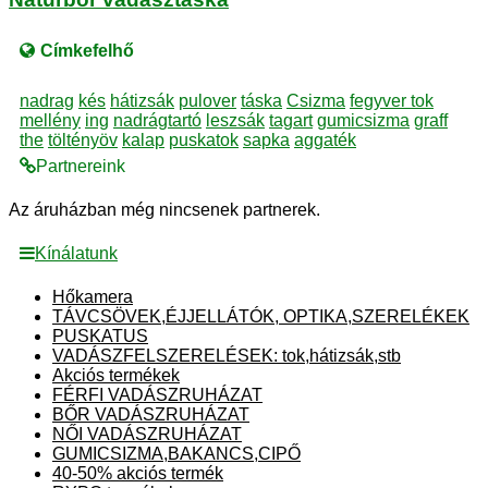
Címkefelhő
nadrag
kés
hátizsák
pulover
táska
Csizma
fegyver tok
mellény
ing
nadrágtartó
leszsák
tagart
gumicsizma
graff
the
töltényöv
kalap
puskatok
sapka
aggaték
Partnereink
Az áruházban még nincsenek partnerek.
Kínálatunk
Hőkamera
TÁVCSÖVEK,ÉJJELLÁTÓK, OPTIKA,SZERELÉKEK
PUSKATUS
VADÁSZFELSZERELÉSEK: tok,hátizsák,stb
Akciós termékek
FÉRFI VADÁSZRUHÁZAT
BŐR VADÁSZRUHÁZAT
NŐI VADÁSZRUHÁZAT
GUMICSIZMA,BAKANCS,CIPŐ
40-50% akciós termék