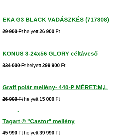
EKA G3 BLACK VADÁSZKÉS (717308)
29 900
Ft
helyett
26 900
Ft
KONUS 3-24x56 GLORY céltávcső
334 000
Ft
helyett
299 900
Ft
Graff polár mellény- 440-P MÉRET:M,L
26 900
Ft
helyett
15 000
Ft
Tagart ® "Castor" mellény
45 990
Ft
helyett
39 990
Ft