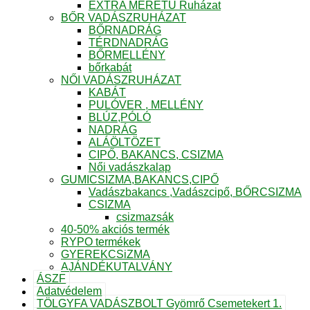
EXTRA MÉRETŰ Ruházat
BŐR VADÁSZRUHÁZAT
BŐRNADRÁG
TÉRDNADRÁG
BŐRMELLÉNY
bőrkabát
NŐI VADÁSZRUHÁZAT
KABÁT
PULÓVER , MELLÉNY
BLÚZ,PÓLÓ
NADRÁG
ALÁÖLTÖZET
CIPŐ, BAKANCS, CSIZMA
Női vadászkalap
GUMICSIZMA,BAKANCS,CIPŐ
Vadászbakancs ,Vadászcipő, BŐRCSIZMA
CSIZMA
csizmazsák
40-50% akciós termék
RYPO termékek
GYEREKCSiZMA
AJÁNDÉKUTALVÁNY
ÁSZF
Adatvédelem
TÖLGYFA VADÁSZBOLT Gyömrő Csemetekert 1.