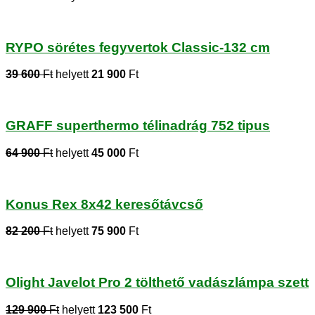
RYPO sörétes fegyvertok Classic-132 cm
39 600
Ft
helyett
21 900
Ft
GRAFF superthermo télinadrág 752 tipus
64 900
Ft
helyett
45 000
Ft
Konus Rex 8x42 keresőtávcső
82 200
Ft
helyett
75 900
Ft
Olight Javelot Pro 2 tölthető vadászlámpa szett
129 900
Ft
helyett
123 500
Ft