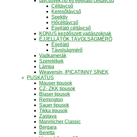
távcsövek,hő és éjjellátó céltávcső
Céltávcső
Keresőtávcső
Spektív
Hőcéltávcső
Éjjellátó céltávcső
KONUS kezdőszett vadászoknak
ÉJJELLÁTÓK,TÁVOLSÁGMÉRŐ
Éjjellátó
Távolságmérő
Vadkamerák
Szerelékek
Lámpa
Weaversín, /PICATINNY SÍNEK
PUSKATUS
Mauser tipusok
CZ- ZKK tipusok
Blaser tipusok
Remington
Sauer tipusok
Tikka tipusok
Zastava
Mannlicher Classic
Bergara
Beretta