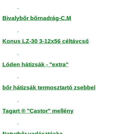
Bivalybőr bőrnadrág-C.M
Konus LZ-30 3-12x56 céltávcső
Lóden hátizsák - "extra"
bőr hátizsák termosztartó zsebbel
Tagart ® "Castor" mellény
Naturbőr vadásztáska