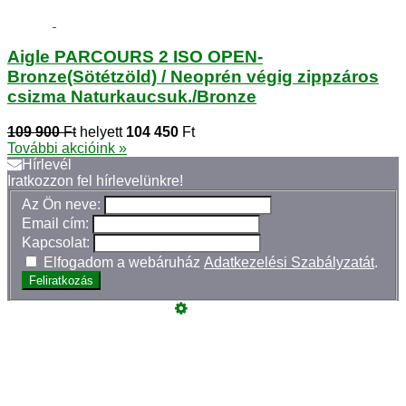
Aigle PARCOURS 2 ISO OPEN-
Bronze(Sötétzöld) / Neoprén végig zippzáros
csizma Naturkaucsuk./Bronze
109 900
Ft
helyett
104 450
Ft
További akcióink »
Hírlevél
Iratkozzon fel hírlevelünkre!
Az Ön neve:
Email cím:
Kapcsolat:
Elfogadom a webáruház
Adatkezelési Szabályzatát
.
Feliratkozás
Üzemeltető
Online elállás
Teljes katalógus
Vásárlói értékelések