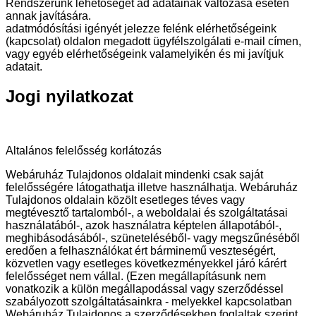
Rendszerünk lehetőséget ad adatainak változása esetén
annak javítására.
adatmódósítási igényét jelezze felénk elérhetőségeink
(kapcsolat) oldalon megadott ügyfélszolgálati e-mail címen,
vagy egyéb elérhetőségeink valamelyikén és mi javítjuk
adatait.
Jogi nyilatkozat
Altalános felelősség korlátozás
Webáruház Tulajdonos oldalait mindenki csak saját
felelősségére látogathatja illetve használhatja. Webáruház
Tulajdonos oldalain közölt esetleges téves vagy
megtévesztő tartalomból-, a weboldalai és szolgáltatásai
használatából-, azok használatra képtelen állapotából-,
meghibásodásából-, szüneteléséből- vagy megszűnéséből
eredően a felhasználókat ért bárminemű veszteségért,
közvetlen vagy esetleges következményekkel járó kárért
felelősséget nem vállal. (Ezen megállapításunk nem
vonatkozik a külön megállapodással vagy szerződéssel
szabályozott szolgáltatásainkra - melyekkel kapcsolatban
Webáruház Tulajdonos a szerződésekben foglaltak szerint