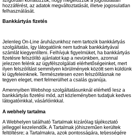
szigorúan korlátozzuk, hogy megelőzzük a jogosulatlan
hozzáférést, az adatok megváltoztatását, illetve jogosulatlan
felhasználását.
Bankkártyás fizetés
Jelenleg On-Line áruházunkhoz nem tartozik bankkártyás
szolgáltatás, így látogatóink nem tudnak bankkártyával
számlát kiegyenlíteni. Felhívjuk figyelmüket, ha bankkártyás
fizetésre felszólító ajánlatot kap a nevünkben, azonnal
jelezzen felénk az ügyfélszolgálati elérhetőségeinket, mert
ilyen felszólítást semmilyen körülmények között sem küldünk
ki ügyfeleinknek. Természetesen ezen felszólításnak ne
tegyen eleget, mert felmerülhet a csalás gyanúja.
Amennyiben Webshop szolgáltatásunknál elérhető lesz a
bankkártyás fizetési mód, azt közleményben tudatjuk kedves
látogatóinkkal, vásárlóinkkal.
A webhely tartalma
A Webhelyen található Tartalmak kizárólag tájékoztató
jelleggel kezelendők. A Tartalmak jóhiszeműen kerültek
feltöltésre; a Tartalmakra, azok pontosságára, teljességére