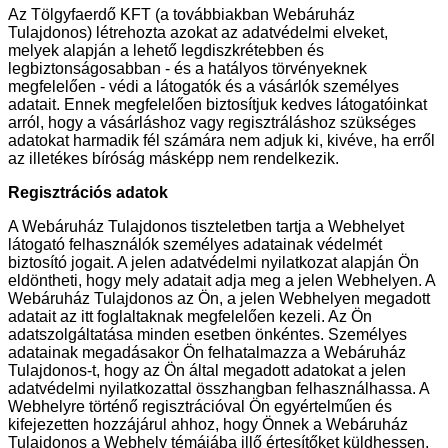
Az Tölgyfaerdő KFT (a továbbiakban Webáruház
Tulajdonos) létrehozta azokat az adatvédelmi elveket,
melyek alapján a lehető legdiszkrétebben és
legbiztonságosabban - és a hatályos törvényeknek
megfelelően - védi a látogatók és a vásárlók személyes
adatait. Ennek megfelelően biztosítjuk kedves látogatóinkat
arról, hogy a vásárláshoz vagy regisztráláshoz szükséges
adatokat harmadik fél számára nem adjuk ki, kivéve, ha erről
az illetékes bíróság másképp nem rendelkezik.
Regisztrációs adatok
A Webáruház Tulajdonos tiszteletben tartja a Webhelyet
látogató felhasználók személyes adatainak védelmét
biztosító jogait. A jelen adatvédelmi nyilatkozat alapján Ön
eldöntheti, hogy mely adatait adja meg a jelen Webhelyen. A
Webáruház Tulajdonos az Ön, a jelen Webhelyen megadott
adatait az itt foglaltaknak megfelelően kezeli. Az Ön
adatszolgáltatása minden esetben önkéntes. Személyes
adatainak megadásakor Ön felhatalmazza a Webáruház
Tulajdonos-t, hogy az Ön által megadott adatokat a jelen
adatvédelmi nyilatkozattal összhangban felhasználhassa. A
Webhelyre történő regisztrációval Ön egyértelműen és
kifejezetten hozzájárul ahhoz, hogy Önnek a Webáruház
Tulajdonos a Webhely témájába illő értesítőket küldhessen,