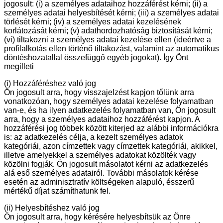
jogosult: (i) a személyes adataihoz hozzáférést kérni; (ii) a
személyes adatai helyesbítését kérni; (iii) a személyes adatai
törlését kérni; (iv) a személyes adatai kezelésének
korlátozását kérni; (v) adathordozhatóság biztosítását kérni;
(vi) tiltakozni a személyes adatai kezelése ellen (ideértve a
profilalkotás ellen történő tiltakozást, valamint az automatikus
döntéshozatallal összefüggő egyéb jogokat). Így Önt
megilleti
(i) Hozzáféréshez való jog
Ön jogosult arra, hogy visszajelzést kapjon tőlünk arra
vonatkozóan, hogy személyes adatai kezelése folyamatban
van-e, és ha ilyen adatkezelés folyamatban van, Ön jogosult
arra, hogy a személyes adataihoz hozzáférést kapjon. A
hozzáférési jog többek között kiterjed az alábbi információkra
is: az adatkezelés célja, a kezelt személyes adatok
kategóriái, azon címzettek vagy címzettek kategóriái, akikkel,
illetve amelyekkel a személyes adatokat közölték vagy
közölni fogják. Ön jogosult másolatot kérni az adatkezelés
alá eső személyes adatairól. További másolatok kérése
esetén az adminisztratív költségeken alapuló, ésszerű
mértékű díjat számíthatunk fel.
(ii) Helyesbítéshez való jog
Ön jogosult arra, hogy kérésére helyesbítsük az Önre