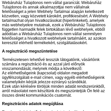
Webáruház Tulajdonos nem vállal garanciát. Webáruház
Tulajdonos és annak alkalmazottjai nem vállalnak
felelősséget a jelen Webhely Tartalmai alapján keletkezett
közvetlen, vagy közvetett károkért, profitkiesésért. A Webhely
tartalmazhat olyan hivatkozásokat (hiperlinkeket), amelyek
más webhelyekre mutatnak, ezek a Webáruház Tulajdonos
független harmadik felek birtokában lévő webhelyek, ebből
adódóan a Webáruház Tulajdonos nem vállal semmilyen
felelősséget a hivatkozott webhelyek tartalmáért, az azokon
keresztül elérhető termékekért, szolgáltatásokért.
A regisztráció megszüntetése
Természetesen lehetővé tesszük látogatóink, vásárlóink
számára a regisztráció és az azzal járó előnyök
visszamondását, melynek módja a következő:
Az elérhetőségeink (kapcsolat) oldalon megadott
ügyfélszolgálati e-mail címen, vagy egyéb elérhetőségeink
valamelyikén kérjük jelezze ezirányú szándékát.
Ezek után kérésére töröljük minden adatát rendszerünkből,
arról másolatot nem készítünk és megszüntetjük Ön felé az
összes direkt kommunikációs csatornát.
Regisztrációs adatok megújítása