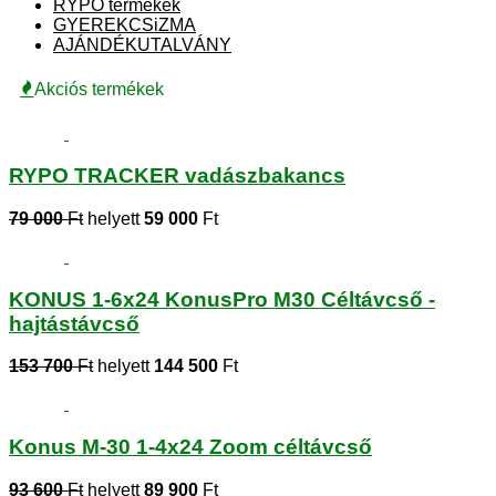
RYPO termékek
GYEREKCSiZMA
AJÁNDÉKUTALVÁNY
Akciós termékek
RYPO TRACKER vadászbakancs
79 000
Ft
helyett
59 000
Ft
KONUS 1-6x24 KonusPro M30 Céltávcső -
hajtástávcső
153 700
Ft
helyett
144 500
Ft
Konus M-30 1-4x24 Zoom céltávcső
93 600
Ft
helyett
89 900
Ft