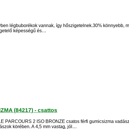
lyben légbuborékok vannak, így hőszigetelnek.30% könnyeb
zigetelő képességű és…
A (84217) - csattos
OURS 2 ISO BRONZE csatos férfi gumicsizma vadászathoz, 
szok körében. A 4,5 mm vastag, jól…