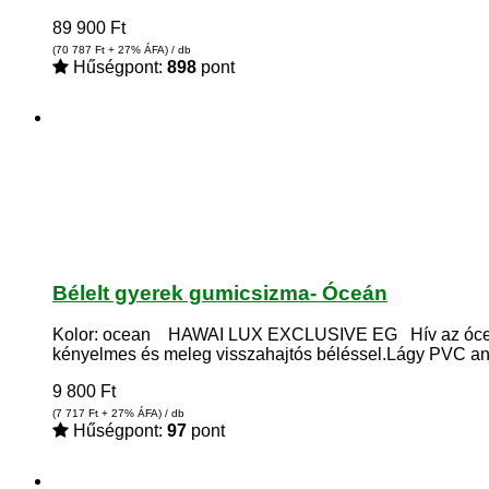
89 900
Ft
(70 787
Ft
+ 27% ÁFA) / db
Hűségpont:
898
pont
Bélelt gyerek gumicsizma- Óceán
Kolor: ocean HAWAI LUX EXCLUSIVE EG Hív az óceánok 
kényelmes és meleg visszahajtós béléssel.Lágy PVC an
9 800
Ft
(7 717
Ft
+ 27% ÁFA) / db
Hűségpont:
97
pont