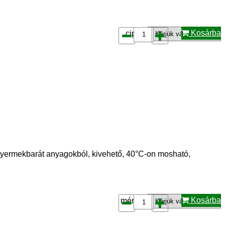
Kosárba
cipő*:
ermekbarát anyagokból, kivehető, 40°C-on mosható,
Kosárba
méret*: