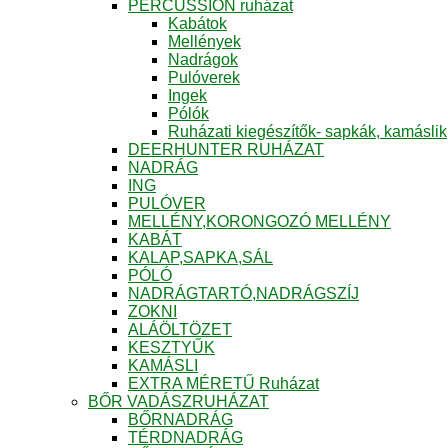
PERCUSSION ruházat
Kabátok
Mellények
Nadrágok
Pulóverek
Ingek
Pólók
Ruházati kiegészítők- sapkák, kamáslik
DEERHUNTER RUHÁZAT
NADRÁG
ING
PULÓVER
MELLÉNY,KORONGOZÓ MELLÉNY
KABÁT
KALAP,SAPKA,SÁL
PÓLÓ
NADRÁGTARTÓ,NADRÁGSZÍJ
ZOKNI
ALÁÖLTÖZET
KESZTYŰK
KAMÁSLI
EXTRA MÉRETŰ Ruházat
BŐR VADÁSZRUHÁZAT
BŐRNADRÁG
TÉRDNADRÁG