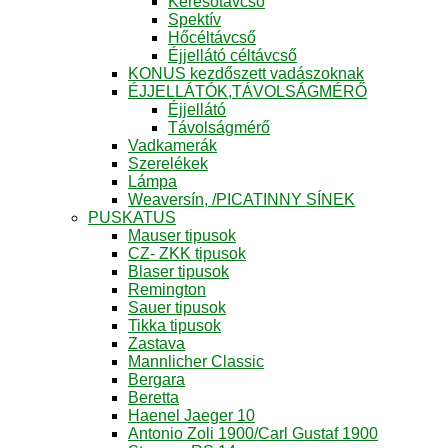
Keresőtávcső
Spektív
Hőcéltávcső
Éjjellátó céltávcső
KONUS kezdőszett vadászoknak
ÉJJELLÁTÓK,TÁVOLSÁGMÉRŐ
Éjjellátó
Távolságmérő
Vadkamerák
Szerelékek
Lámpa
Weaversín, /PICATINNY SÍNEK
PUSKATUS
Mauser tipusok
CZ- ZKK tipusok
Blaser tipusok
Remington
Sauer tipusok
Tikka tipusok
Zastava
Mannlicher Classic
Bergara
Beretta
Haenel Jaeger 10
Antonio Zoli 1900/Carl Gustaf 1900