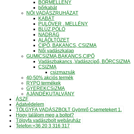
BŐRMELLÉNY
bőrkabát
NŐI VADÁSZRUHÁZAT
KABÁT
PULÓVER , MELLÉNY
BLÚZ,PÓLÓ
NADRÁG
ALÁÖLTÖZET
CIPŐ, BAKANCS, CSIZMA
Női vadászkalap
GUMICSIZMA,BAKANCS,CIPŐ
Vadászbakancs ,Vadászcipő, BŐRCSIZMA
CSIZMA
csizmazsák
40-50% akciós termék
RYPO termékek
GYEREKCSiZMA
AJÁNDÉKUTALVÁNY
ÁSZF
Adatvédelem
TÖLGYFA VADÁSZBOLT Gyömrő Csemetekert 1.
Hogy találom meg a boltot?
Tölgyfa vadászbolt webáruház
Telefon:+36 20 3 316 317