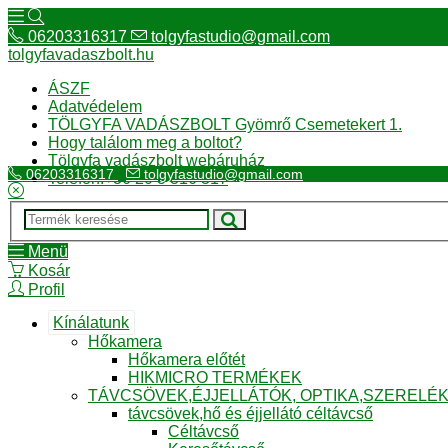
06203316317
tolgyfastudio@gmail.com
tolgyfavadaszbolt.hu
ÁSZF
Adatvédelem
TÖLGYFA VADÁSZBOLT Gyömrő Csemetekert 1.
Hogy találom meg a boltot?
Tölgyfa vadászbolt webáruház
06203316317
tolgyfastudio@gmail.com
Telefon:+36 20 3 316 317
Menü
Kosár
Profil
Kínálatunk
Hőkamera
Hőkamera előtét
HIKMICRO TERMÉKEK
TÁVCSÖVEK,ÉJJELLÁTÓK, OPTIKA,SZERELÉ
távcsövek,hő és éjjellátó céltávcső
Céltávcső