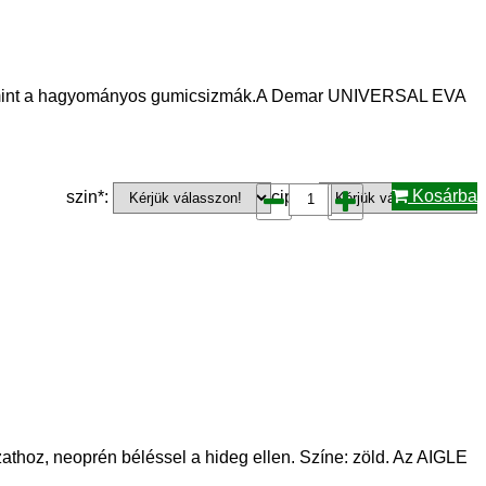
b, mint a hagyományos gumicsizmák.A Demar UNIVERSAL EVA
Kosárba
szin*:
cipő*:
neoprén béléssel a hideg ellen. Színe: zöld. Az AIGLE