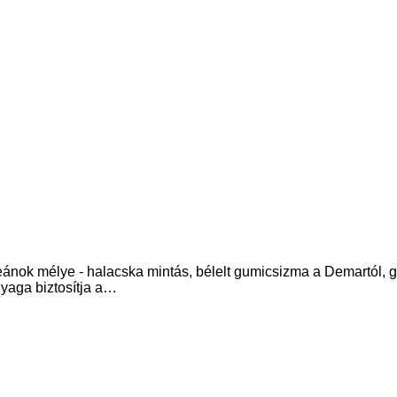
mélye - halacska mintás, bélelt gumicsizma a Demartól, gy
yaga biztosítja a…