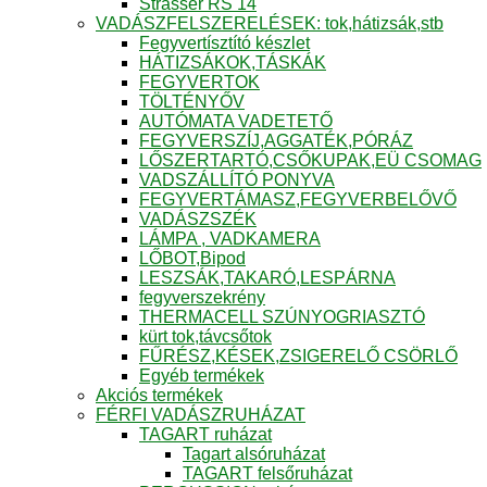
Strasser RS 14
VADÁSZFELSZERELÉSEK: tok,hátizsák,stb
Fegyvertísztító készlet
HÁTIZSÁKOK,TÁSKÁK
FEGYVERTOK
TÖLTÉNYŐV
AUTÓMATA VADETETŐ
FEGYVERSZÍJ,AGGATÉK,PÓRÁZ
LŐSZERTARTÓ,CSŐKUPAK,EÜ CSOMAG
VADSZÁLLÍTÓ PONYVA
FEGYVERTÁMASZ,FEGYVERBELŐVŐ
VADÁSZSZÉK
LÁMPA , VADKAMERA
LŐBOT,Bipod
LESZSÁK,TAKARÓ,LESPÁRNA
fegyverszekrény
THERMACELL SZÚNYOGRIASZTÓ
kürt tok,távcsőtok
FŰRÉSZ,KÉSEK,ZSIGERELŐ CSÖRLŐ
Egyéb termékek
Akciós termékek
FÉRFI VADÁSZRUHÁZAT
TAGART ruházat
Tagart alsóruházat
TAGART felsőruházat