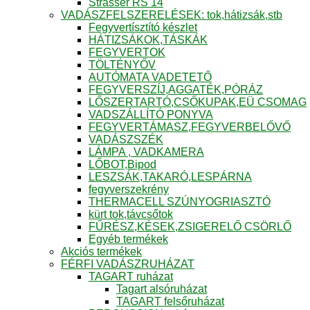
Strasser RS 14
VADÁSZFELSZERELÉSEK: tok,hátizsák,stb
Fegyvertísztító készlet
HÁTIZSÁKOK,TÁSKÁK
FEGYVERTOK
TÖLTÉNYŐV
AUTÓMATA VADETETŐ
FEGYVERSZÍJ,AGGATÉK,PÓRÁZ
LŐSZERTARTÓ,CSŐKUPAK,EÜ CSOMAG
VADSZÁLLÍTÓ PONYVA
FEGYVERTÁMASZ,FEGYVERBELŐVŐ
VADÁSZSZÉK
LÁMPA , VADKAMERA
LŐBOT,Bipod
LESZSÁK,TAKARÓ,LESPÁRNA
fegyverszekrény
THERMACELL SZÚNYOGRIASZTÓ
kürt tok,távcsőtok
FŰRÉSZ,KÉSEK,ZSIGERELŐ CSÖRLŐ
Egyéb termékek
Akciós termékek
FÉRFI VADÁSZRUHÁZAT
TAGART ruházat
Tagart alsóruházat
TAGART felsőruházat