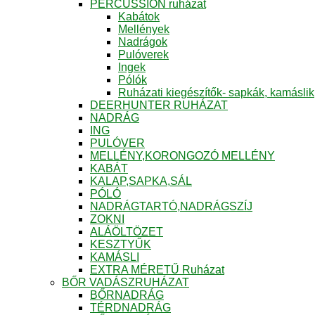
PERCUSSION ruházat
Kabátok
Mellények
Nadrágok
Pulóverek
Ingek
Pólók
Ruházati kiegészítők- sapkák, kamáslik
DEERHUNTER RUHÁZAT
NADRÁG
ING
PULÓVER
MELLÉNY,KORONGOZÓ MELLÉNY
KABÁT
KALAP,SAPKA,SÁL
PÓLÓ
NADRÁGTARTÓ,NADRÁGSZÍJ
ZOKNI
ALÁÖLTÖZET
KESZTYŰK
KAMÁSLI
EXTRA MÉRETŰ Ruházat
BŐR VADÁSZRUHÁZAT
BŐRNADRÁG
TÉRDNADRÁG