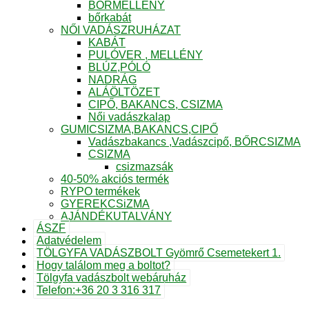
BŐRMELLÉNY
bőrkabát
NŐI VADÁSZRUHÁZAT
KABÁT
PULÓVER , MELLÉNY
BLÚZ,PÓLÓ
NADRÁG
ALÁÖLTÖZET
CIPŐ, BAKANCS, CSIZMA
Női vadászkalap
GUMICSIZMA,BAKANCS,CIPŐ
Vadászbakancs ,Vadászcipő, BŐRCSIZMA
CSIZMA
csizmazsák
40-50% akciós termék
RYPO termékek
GYEREKCSiZMA
AJÁNDÉKUTALVÁNY
ÁSZF
Adatvédelem
TÖLGYFA VADÁSZBOLT Gyömrő Csemetekert 1.
Hogy találom meg a boltot?
Tölgyfa vadászbolt webáruház
Telefon:+36 20 3 316 317