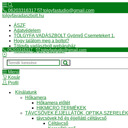
06203316317
tolgyfastudio@gmail.com
tolgyfavadaszbolt.hu
ÁSZF
Adatvédelem
TÖLGYFA VADÁSZBOLT Gyömrő Csemetekert 1.
Hogy találom meg a boltot?
Tölgyfa vadászbolt webáruház
06203316317
tolgyfastudio@gmail.com
Telefon:+36 20 3 316 317
Menü
Kosár
Profil
Kínálatunk
Hőkamera
Hőkamera előtét
HIKMICRO TERMÉKEK
TÁVCSÖVEK,ÉJJELLÁTÓK, OPTIKA,SZERELÉ
távcsövek,hő és éjjellátó céltávcső
Céltávcső