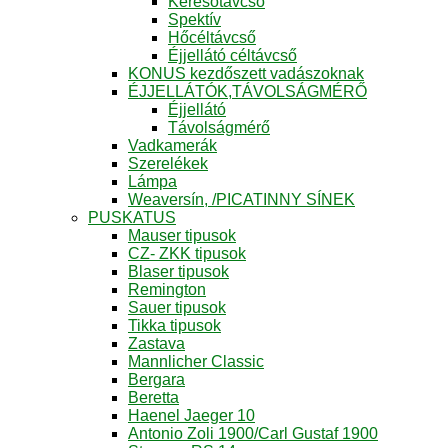
Keresőtávcső
Spektív
Hőcéltávcső
Éjjellátó céltávcső
KONUS kezdőszett vadászoknak
ÉJJELLÁTÓK,TÁVOLSÁGMÉRŐ
Éjjellátó
Távolságmérő
Vadkamerák
Szerelékek
Lámpa
Weaversín, /PICATINNY SÍNEK
PUSKATUS
Mauser tipusok
CZ- ZKK tipusok
Blaser tipusok
Remington
Sauer tipusok
Tikka tipusok
Zastava
Mannlicher Classic
Bergara
Beretta
Haenel Jaeger 10
Antonio Zoli 1900/Carl Gustaf 1900