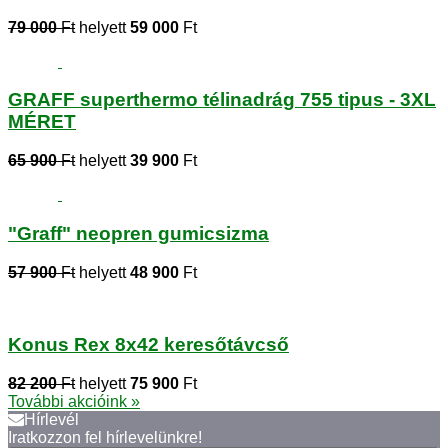
79 000
Ft
helyett
59 000
Ft
GRAFF superthermo télinadrág 755 tipus - 3XL
MÉRET
65 900
Ft
helyett
39 900
Ft
"Graff" neopren gumicsizma
57 900
Ft
helyett
48 900
Ft
Konus Rex 8x42 keresőtávcső
82 200
Ft
helyett
75 900
Ft
További akcióink »
Hírlevél
Iratkozzon fel hírlevelünkre!