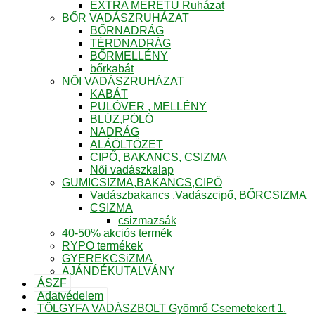
EXTRA MÉRETŰ Ruházat
BŐR VADÁSZRUHÁZAT
BŐRNADRÁG
TÉRDNADRÁG
BŐRMELLÉNY
bőrkabát
NŐI VADÁSZRUHÁZAT
KABÁT
PULÓVER , MELLÉNY
BLÚZ,PÓLÓ
NADRÁG
ALÁÖLTÖZET
CIPŐ, BAKANCS, CSIZMA
Női vadászkalap
GUMICSIZMA,BAKANCS,CIPŐ
Vadászbakancs ,Vadászcipő, BŐRCSIZMA
CSIZMA
csizmazsák
40-50% akciós termék
RYPO termékek
GYEREKCSiZMA
AJÁNDÉKUTALVÁNY
ÁSZF
Adatvédelem
TÖLGYFA VADÁSZBOLT Gyömrő Csemetekert 1.