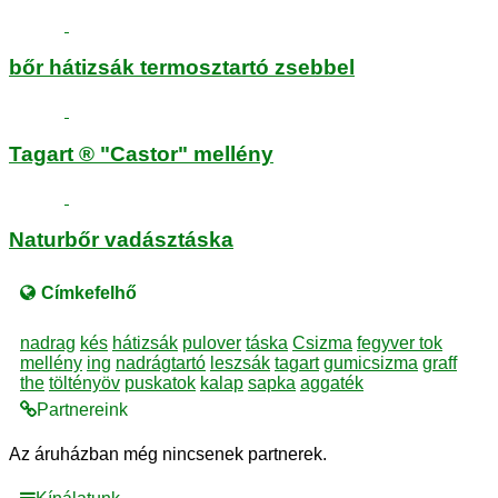
bőr hátizsák termosztartó zsebbel
Tagart ® "Castor" mellény
Naturbőr vadásztáska
Címkefelhő
nadrag
kés
hátizsák
pulover
táska
Csizma
fegyver tok
mellény
ing
nadrágtartó
leszsák
tagart
gumicsizma
graff
the
töltényöv
puskatok
kalap
sapka
aggaték
Partnereink
Az áruházban még nincsenek partnerek.