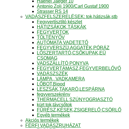
Haenel Jaeger 10
Antonio Zoli 1900/Carl Gustaf 1900
Strasser RS 14
VADÁSZFELSZERELÉSEK: tok,hátizsák,stb
Fegyvertísztító készlet
HÁTIZSÁKOK,TÁSKÁK
FEGYVERTOK
TÖLTÉNYŐV
AUTÓMATA VADETETŐ
FEGYVERSZÍJ,AGGATÉK,PÓRÁZ
LŐSZERTARTÓ,CSŐKUPAK,EÜ
CSOMAG
VADSZÁLLÍTÓ PONYVA
FEGYVERTÁMASZ,FEGYVERBELŐVŐ
VADÁSZSZÉK
LÁMPA , VADKAMERA
LŐBOT,Bipod
LESZSÁK,TAKARÓ,LESPÁRNA
fegyverszekrény
THERMACELL SZÚNYOGRIASZTÓ
kürt tok,távcsőtok
FŰRÉSZ,KÉSEK,ZSIGERELŐ CSÖRLŐ
Egyéb termékek
Akciós termékek
FÉRFI VADÁSZRUHÁZAT