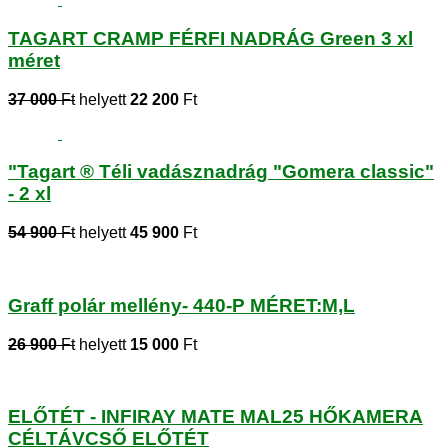
TAGART CRAMP FÉRFI NADRÁG Green 3 xl
méret
37 000
Ft
helyett
22 200
Ft
"Tagart ® Téli vadásznadrág "Gomera classic"
- 2 xl
54 900
Ft
helyett
45 900
Ft
Graff polár mellény- 440-P MÉRET:M,L
26 900
Ft
helyett
15 000
Ft
ELŐTÉT - INFIRAY MATE MAL25 HŐKAMERA
CÉLTÁVCSŐ ELŐTÉT