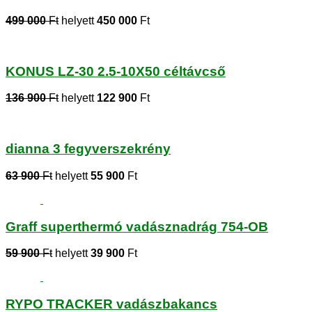
499 000
Ft
helyett
450 000
Ft
KONUS LZ-30 2.5-10X50 céltávcső
136 900
Ft
helyett
122 900
Ft
dianna 3 fegyverszekrény
63 900
Ft
helyett
55 900
Ft
Graff superthermó vadásznadrág 754-OB
59 900
Ft
helyett
39 900
Ft
RYPO TRACKER vadászbakancs