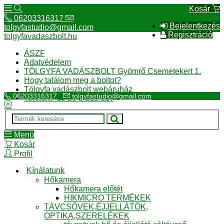
Kosár
06203316317
Bejelentkezés
tolgyfastudio@gmail.com
Regisztráció
tolgyfavadaszbolt.hu
ÁSZF
Adatvédelem
TÖLGYFA VADÁSZBOLT Gyömrő Csemetekert 1.
Hogy találom meg a boltot?
Tölgyfa vadászbolt webáruház
06203316317
tolgyfastudio@gmail.com
Telefon:+36 20 3 316 317
Menü
Kosár
Profil
Kínálatunk
Hőkamera
Hőkamera előtét
HIKMICRO TERMÉKEK
TÁVCSÖVEK,ÉJJELLÁTÓK,
OPTIKA,SZERELÉKEK