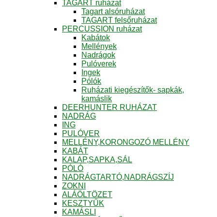
TAGART ruházat
Tagart alsóruházat
TAGART felsőruházat
PERCUSSION ruházat
Kabátok
Mellények
Nadrágok
Pulóverek
Ingek
Pólók
Ruházati kiegészítők- sapkák,
kamáslik
DEERHUNTER RUHÁZAT
NADRÁG
ING
PULÓVER
MELLÉNY,KORONGOZÓ MELLÉNY
KABÁT
KALAP,SAPKA,SÁL
PÓLÓ
NADRÁGTARTÓ,NADRÁGSZÍJ
ZOKNI
ALÁÖLTÖZET
KESZTYŰK
KAMÁSLI