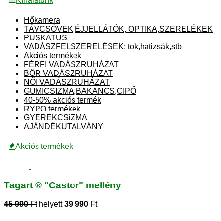
Kínálatunk
Hőkamera
TÁVCSÖVEK,ÉJJELLÁTÓK, OPTIKA,SZERELÉKEK
PUSKATUS
VADÁSZFELSZERELÉSEK: tok,hátizsák,stb
Akciós termékek
FÉRFI VADÁSZRUHÁZAT
BŐR VADÁSZRUHÁZAT
NŐI VADÁSZRUHÁZAT
GUMICSIZMA,BAKANCS,CIPŐ
40-50% akciós termék
RYPO termékek
GYEREKCSiZMA
AJÁNDÉKUTALVÁNY
Akciós termékek
Tagart ® "Castor" mellény
45 990
Ft
helyett
39 990
Ft