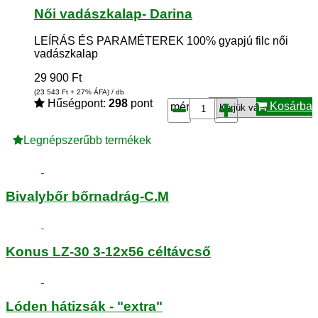
Női vadászkalap- Darina
LEÍRÁS ÉS PARAMÉTEREK 100% gyapjú filc női
vadászkalap
29 900
Ft
(23 543
Ft
+ 27% ÁFA) / db
Hűségpont:
298
pont
Kosárba
méret*:
Legnépszerűbb termékek
Bivalybőr bőrnadrág-C.M
Konus LZ-30 3-12x56 céltávcső
Lóden hátizsák - "extra"