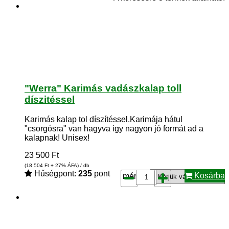
"Werra" Karimás vadászkalap toll
díszitéssel
Karimás kalap tol díszítéssel.Karimája hátul
"csorgósra" van hagyva igy nagyon jó formát ad a
kalapnak! Unisex!
23 500
Ft
(18 504
Ft
+ 27% ÁFA) / db
Hűségpont:
235
pont
Kosárba
méret*: