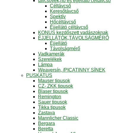
távcsövek,hő és éjjellátó céltávcső
Céltávcső
Keresőtávcső
Spektív
Hőcéltávcső
Éjjellátó céltávcső
KONUS kezdőszett vadászoknak
ÉJJELLÁTÓK,TÁVOLSÁGMÉRŐ
Éjjellátó
Távolságmérő
Vadkamerák
Szerelékek
Lámpa
Weaversín, /PICATINNY SÍNEK
PUSKATUS
Mauser tipusok
CZ- ZKK tipusok
Blaser tipusok
Remington
Sauer tipusok
Tikka tipusok
Zastava
Mannlicher Classic
Bergara
Beretta