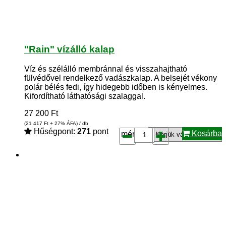
"Rain" vízálló kalap
Víz és szélálló membránnal és visszahajtható
fülvédővel rendelkező vadászkalap. A belsejét vékony
polár bélés fedi, így hidegebb időben is kényelmes.
Kifordítható láthatósági szalaggal.
27 200
Ft
(21 417
Ft
+ 27% ÁFA) / db
Hűségpont:
271
pont
Kosárba
méret*: