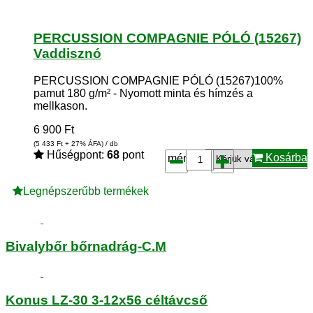
PERCUSSION COMPAGNIE PÓLÓ (15267)
Vaddisznó
PERCUSSION COMPAGNIE PÓLÓ (15267)100%
pamut 180 g/m² - Nyomott minta és hímzés a
mellkason.
6 900
Ft
(5 433
Ft
+ 27% ÁFA) / db
Hűségpont:
68
pont
Kosárba
méret*:
Legnépszerűbb termékek
Bivalybőr bőrnadrág-C.M
Konus LZ-30 3-12x56 céltávcső