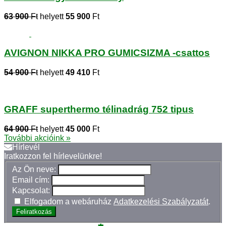
63 900
Ft
helyett
55 900
Ft
AVIGNON NIKKA PRO GUMICSIZMA -csattos
54 900
Ft
helyett
49 410
Ft
GRAFF superthermo télinadrág 752 tipus
64 900
Ft
helyett
45 000
Ft
További akcióink »
Hírlevél
Iratkozzon fel hírlevelünkre!
Az Ön neve:
Email cím:
Kapcsolat:
Elfogadom a webáruház
Adatkezelési Szabályzatát
.
Feliratkozás