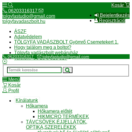
Kosár
06203316317
Bejelentkezés
tolgyfastudio@gmail.com
Regisztráció
tolgyfavadaszbolt.hu
ÁSZF
Adatvédelem
TÖLGYFA VADÁSZBOLT Gyömrő Csemetekert 1.
Hogy találom meg a boltot?
Tölgyfa vadászbolt webáruház
06203316317
tolgyfastudio@gmail.com
Telefon:+36 20 3 316 317
Menü
Kosár
Profil
Kínálatunk
Hőkamera
Hőkamera előtét
HIKMICRO TERMÉKEK
TÁVCSÖVEK,ÉJJELLÁTÓK,
OPTIKA,SZERELÉKEK