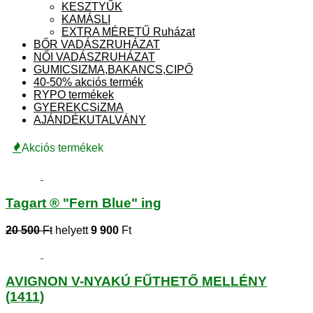
KESZTYŰK
KAMÁSLI
EXTRA MÉRETŰ Ruházat
BŐR VADÁSZRUHÁZAT
NŐI VADÁSZRUHÁZAT
GUMICSIZMA,BAKANCS,CIPŐ
40-50% akciós termék
RYPO termékek
GYEREKCSiZMA
AJÁNDÉKUTALVÁNY
Akciós termékek
Tagart ® "Fern Blue" ing
20 500
Ft
helyett
9 900
Ft
AVIGNON V-NYAKÚ FŰTHETŐ MELLÉNY
(1411)