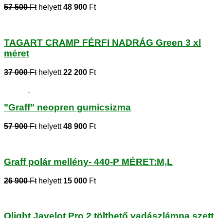
57 500
Ft
helyett
48 900
Ft
TAGART CRAMP FÉRFI NADRÁG Green 3 xl
méret
37 000
Ft
helyett
22 200
Ft
"Graff" neopren gumicsizma
57 900
Ft
helyett
48 900
Ft
Graff polár mellény- 440-P MÉRET:M,L
26 900
Ft
helyett
15 000
Ft
Olight Javelot Pro 2 tölthető vadászlámpa szett