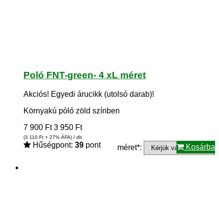
Poló FNT-green- 4 xL méret
Akciós!
Egyedi árucikk (utolsó darab)!
Környakú póló zöld színben
7 900
Ft
3 950
Ft
(3 110
Ft
+ 27% ÁFA) / db
Hűségpont:
39
pont
Kosárba
méret*: