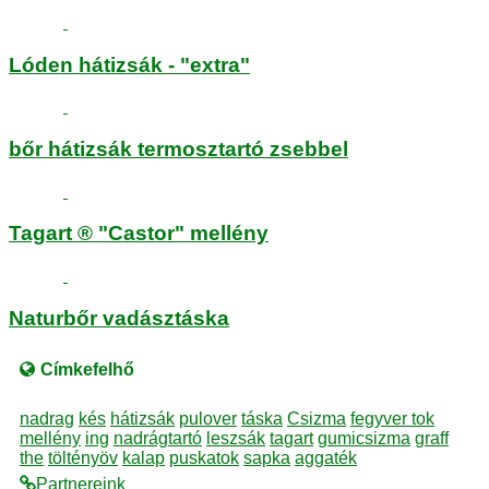
Lóden hátizsák - "extra"
bőr hátizsák termosztartó zsebbel
Tagart ® "Castor" mellény
Naturbőr vadásztáska
Címkefelhő
nadrag
kés
hátizsák
pulover
táska
Csizma
fegyver tok
mellény
ing
nadrágtartó
leszsák
tagart
gumicsizma
graff
the
töltényöv
kalap
puskatok
sapka
aggaték
Partnereink