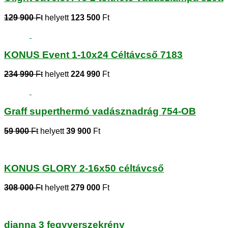
129 900
Ft
helyett
123 500
Ft
KONUS Event 1-10x24 Céltávcső 7183
234 990
Ft
helyett
224 990
Ft
Graff superthermó vadásznadrág 754-OB
59 900
Ft
helyett
39 900
Ft
KONUS GLORY 2-16x50 céltávcső
308 000
Ft
helyett
279 000
Ft
dianna 3 fegyverszekrény