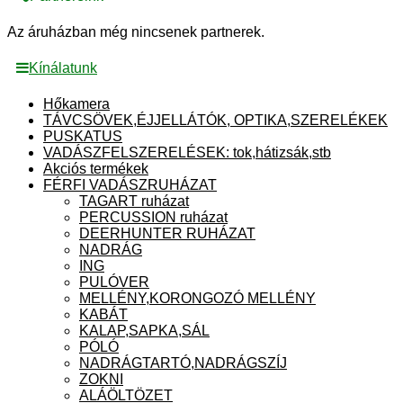
Az áruházban még nincsenek partnerek.
Kínálatunk
Hőkamera
TÁVCSÖVEK,ÉJJELLÁTÓK, OPTIKA,SZERELÉKEK
PUSKATUS
VADÁSZFELSZERELÉSEK: tok,hátizsák,stb
Akciós termékek
FÉRFI VADÁSZRUHÁZAT
TAGART ruházat
PERCUSSION ruházat
DEERHUNTER RUHÁZAT
NADRÁG
ING
PULÓVER
MELLÉNY,KORONGOZÓ MELLÉNY
KABÁT
KALAP,SAPKA,SÁL
PÓLÓ
NADRÁGTARTÓ,NADRÁGSZÍJ
ZOKNI
ALÁÖLTÖZET