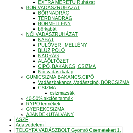
EXTRA MÉRETŰ Ruházat
BŐR VADÁSZRUHÁZAT
BŐRNADRÁG
TÉRDNADRÁG
BŐRMELLÉNY
bőrkabát
NŐI VADÁSZRUHÁZAT
KABÁT
PULÓVER , MELLÉNY
BLÚZ,PÓLÓ
NADRÁG
ALÁÖLTÖZET
CIPŐ, BAKANCS, CSIZMA
Női vadászkalap
GUMICSIZMA,BAKANCS,CIPŐ
Vadászbakancs ,Vadászcipő, BŐRCSIZMA
CSIZMA
csizmazsák
40-50% akciós termék
RYPO termékek
GYEREKCSiZMA
AJÁNDÉKUTALVÁNY
ÁSZF
Adatvédelem
TÖLGYFA VADÁSZBOLT Gyömrő Csemetekert 1.