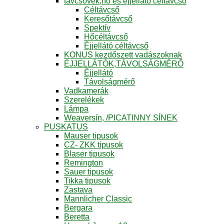
távcsövek,hő és éjjellátó céltávcső
Céltávcső
Keresőtávcső
Spektív
Hőcéltávcső
Éjjellátó céltávcső
KONUS kezdőszett vadászoknak
ÉJJELLÁTÓK,TÁVOLSÁGMÉRŐ
Éjjellátó
Távolságmérő
Vadkamerák
Szerelékek
Lámpa
Weaversín, /PICATINNY SÍNEK
PUSKATUS
Mauser tipusok
CZ- ZKK tipusok
Blaser tipusok
Remington
Sauer tipusok
Tikka tipusok
Zastava
Mannlicher Classic
Bergara
Beretta