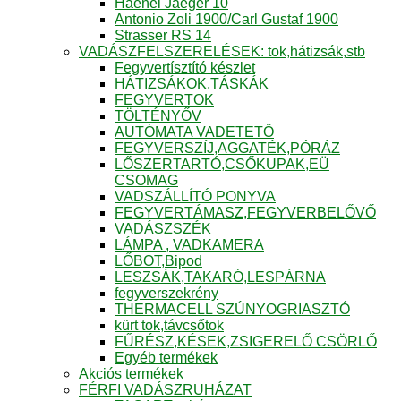
Haenel Jaeger 10
Antonio Zoli 1900/Carl Gustaf 1900
Strasser RS 14
VADÁSZFELSZERELÉSEK: tok,hátizsák,stb
Fegyvertísztító készlet
HÁTIZSÁKOK,TÁSKÁK
FEGYVERTOK
TÖLTÉNYŐV
AUTÓMATA VADETETŐ
FEGYVERSZÍJ,AGGATÉK,PÓRÁZ
LŐSZERTARTÓ,CSŐKUPAK,EÜ
CSOMAG
VADSZÁLLÍTÓ PONYVA
FEGYVERTÁMASZ,FEGYVERBELŐVŐ
VADÁSZSZÉK
LÁMPA , VADKAMERA
LŐBOT,Bipod
LESZSÁK,TAKARÓ,LESPÁRNA
fegyverszekrény
THERMACELL SZÚNYOGRIASZTÓ
kürt tok,távcsőtok
FŰRÉSZ,KÉSEK,ZSIGERELŐ CSÖRLŐ
Egyéb termékek
Akciós termékek
FÉRFI VADÁSZRUHÁZAT