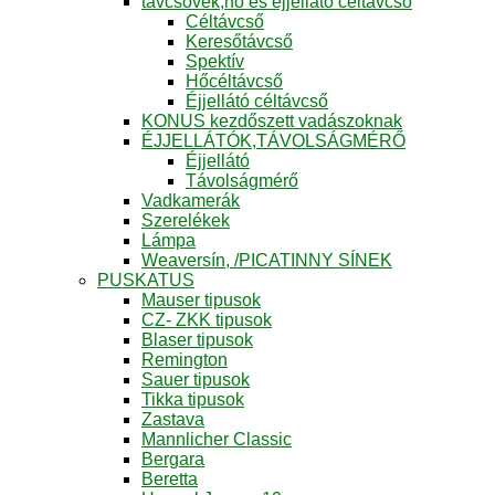
távcsövek,hő és éjjellátó céltávcső
Céltávcső
Keresőtávcső
Spektív
Hőcéltávcső
Éjjellátó céltávcső
KONUS kezdőszett vadászoknak
ÉJJELLÁTÓK,TÁVOLSÁGMÉRŐ
Éjjellátó
Távolságmérő
Vadkamerák
Szerelékek
Lámpa
Weaversín, /PICATINNY SÍNEK
PUSKATUS
Mauser tipusok
CZ- ZKK tipusok
Blaser tipusok
Remington
Sauer tipusok
Tikka tipusok
Zastava
Mannlicher Classic
Bergara
Beretta