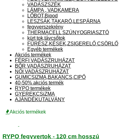
VADÁSZSZÉK
LÁMPA , VADKAMERA
LŐBOT,Bipod
LESZSÁK,TAKARÓ,LESPÁRNA
fegyverszekrény
THERMACELL SZÚNYOGRIASZTÓ
kürt tok,távcsőtok
FŰRÉSZ,KÉSEK,ZSIGERELŐ CSÖRLŐ
Egyéb termékek
Akciós termékek
FÉRFI VADÁSZRUHÁZAT
BŐR VADÁSZRUHÁZAT
NŐI VADÁSZRUHÁZAT
GUMICSIZMA,BAKANCS,CIPŐ
40-50% akciós termék
RYPO termékek
GYEREKCSiZMA
AJÁNDÉKUTALVÁNY
Akciós termékek
RYPO fegyvertok - 120 cm hosszú