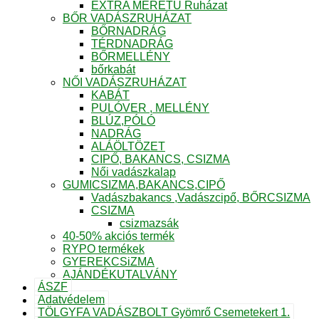
EXTRA MÉRETŰ Ruházat
BŐR VADÁSZRUHÁZAT
BŐRNADRÁG
TÉRDNADRÁG
BŐRMELLÉNY
bőrkabát
NŐI VADÁSZRUHÁZAT
KABÁT
PULÓVER , MELLÉNY
BLÚZ,PÓLÓ
NADRÁG
ALÁÖLTÖZET
CIPŐ, BAKANCS, CSIZMA
Női vadászkalap
GUMICSIZMA,BAKANCS,CIPŐ
Vadászbakancs ,Vadászcipő, BŐRCSIZMA
CSIZMA
csizmazsák
40-50% akciós termék
RYPO termékek
GYEREKCSiZMA
AJÁNDÉKUTALVÁNY
ÁSZF
Adatvédelem
TÖLGYFA VADÁSZBOLT Gyömrő Csemetekert 1.