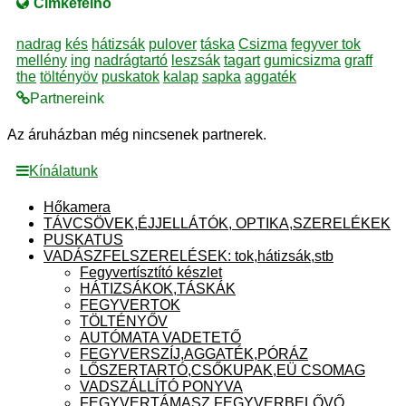
Címkefelhő
nadrag
kés
hátizsák
pulover
táska
Csizma
fegyver tok
mellény
ing
nadrágtartó
leszsák
tagart
gumicsizma
graff
the
töltényöv
puskatok
kalap
sapka
aggaték
Partnereink
Az áruházban még nincsenek partnerek.
Kínálatunk
Hőkamera
TÁVCSÖVEK,ÉJJELLÁTÓK, OPTIKA,SZERELÉKEK
PUSKATUS
VADÁSZFELSZERELÉSEK: tok,hátizsák,stb
Fegyvertísztító készlet
HÁTIZSÁKOK,TÁSKÁK
FEGYVERTOK
TÖLTÉNYŐV
AUTÓMATA VADETETŐ
FEGYVERSZÍJ,AGGATÉK,PÓRÁZ
LŐSZERTARTÓ,CSŐKUPAK,EÜ CSOMAG
VADSZÁLLÍTÓ PONYVA
FEGYVERTÁMASZ,FEGYVERBELŐVŐ