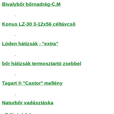
Bivalybőr bőrnadrág-C.M
Konus LZ-30 3-12x56 céltávcső
Lóden hátizsák - "extra"
bőr hátizsák termosztartó zsebbel
Tagart ® "Castor" mellény
Naturbőr vadásztáska