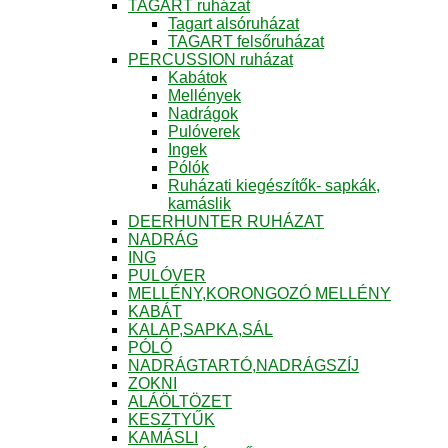
TAGART ruházat
Tagart alsóruházat
TAGART felsőruházat
PERCUSSION ruházat
Kabátok
Mellények
Nadrágok
Pulóverek
Ingek
Pólók
Ruházati kiegészítők- sapkák,
kamáslik
DEERHUNTER RUHÁZAT
NADRÁG
ING
PULÓVER
MELLÉNY,KORONGOZÓ MELLÉNY
KABÁT
KALAP,SAPKA,SÁL
PÓLÓ
NADRÁGTARTÓ,NADRÁGSZÍJ
ZOKNI
ALÁÖLTÖZET
KESZTYŰK
KAMÁSLI