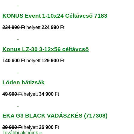
KONUS Event 1-10x24 Céltávcső 7183
234 990
Ft
helyett
224 990
Ft
Konus LZ-30 3-12x56 céltávcső
140 600
Ft
helyett
129 900
Ft
Lóden hátizsák
49 900
Ft
helyett
34 900
Ft
EKA G3 BLACK VADÁSZKÉS (717308)
29 900
Ft
helyett
26 900
Ft
További akcióink »