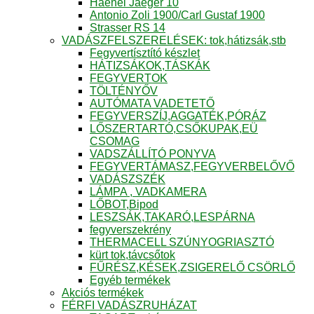
Haenel Jaeger 10
Antonio Zoli 1900/Carl Gustaf 1900
Strasser RS 14
VADÁSZFELSZERELÉSEK: tok,hátizsák,stb
Fegyvertísztító készlet
HÁTIZSÁKOK,TÁSKÁK
FEGYVERTOK
TÖLTÉNYŐV
AUTÓMATA VADETETŐ
FEGYVERSZÍJ,AGGATÉK,PÓRÁZ
LŐSZERTARTÓ,CSŐKUPAK,EÜ
CSOMAG
VADSZÁLLÍTÓ PONYVA
FEGYVERTÁMASZ,FEGYVERBELŐVŐ
VADÁSZSZÉK
LÁMPA , VADKAMERA
LŐBOT,Bipod
LESZSÁK,TAKARÓ,LESPÁRNA
fegyverszekrény
THERMACELL SZÚNYOGRIASZTÓ
kürt tok,távcsőtok
FŰRÉSZ,KÉSEK,ZSIGERELŐ CSÖRLŐ
Egyéb termékek
Akciós termékek
FÉRFI VADÁSZRUHÁZAT