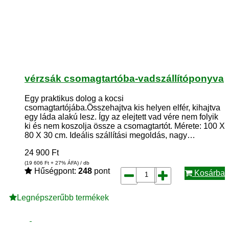
vérzsák csomagtartóba-vadszállítóponyva
Egy praktikus dolog a kocsi
csomagtartójába.Összehajtva kis helyen elfér, kihajtva
egy láda alakú lesz. Így az elejtett vad vére nem folyik
ki és nem koszolja össze a csomagtartót. Mérete: 100 X
80 X 30 cm. Ideális szállítási megoldás, nagy…
24 900
Ft
(19 606
Ft
+ 27% ÁFA) / db
Hűségpont:
248
pont
Kosárba
Legnépszerűbb termékek