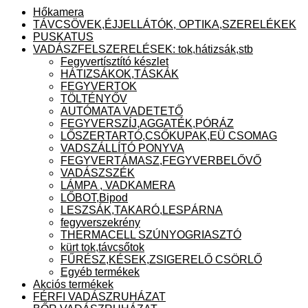
Hőkamera
TÁVCSÖVEK,ÉJJELLÁTÓK, OPTIKA,SZERELÉKEK
PUSKATUS
VADÁSZFELSZERELÉSEK: tok,hátizsák,stb
Fegyvertísztító készlet
HÁTIZSÁKOK,TÁSKÁK
FEGYVERTOK
TÖLTÉNYŐV
AUTÓMATA VADETETŐ
FEGYVERSZÍJ,AGGATÉK,PÓRÁZ
LŐSZERTARTÓ,CSŐKUPAK,EÜ CSOMAG
VADSZÁLLÍTÓ PONYVA
FEGYVERTÁMASZ,FEGYVERBELŐVŐ
VADÁSZSZÉK
LÁMPA , VADKAMERA
LŐBOT,Bipod
LESZSÁK,TAKARÓ,LESPÁRNA
fegyverszekrény
THERMACELL SZÚNYOGRIASZTÓ
kürt tok,távcsőtok
FŰRÉSZ,KÉSEK,ZSIGERELŐ CSÖRLŐ
Egyéb termékek
Akciós termékek
FÉRFI VADÁSZRUHÁZAT