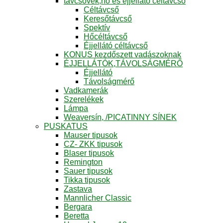
távcsövek,hő és éjjellátó céltávcső
Céltávcső
Keresőtávcső
Spektív
Hőcéltávcső
Éjjellátó céltávcső
KONUS kezdőszett vadászoknak
ÉJJELLÁTÓK,TÁVOLSÁGMÉRŐ
Éjjellátó
Távolságmérő
Vadkamerák
Szerelékek
Lámpa
Weaversín, /PICATINNY SÍNEK
PUSKATUS
Mauser tipusok
CZ- ZKK tipusok
Blaser tipusok
Remington
Sauer tipusok
Tikka tipusok
Zastava
Mannlicher Classic
Bergara
Beretta