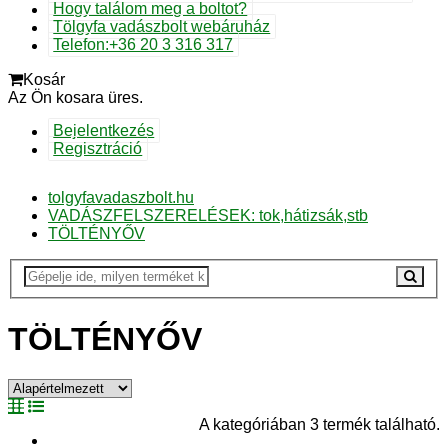
Hogy találom meg a boltot?
Tölgyfa vadászbolt webáruház
Telefon:+36 20 3 316 317
Kosár
Az Ön kosara üres.
Bejelentkezés
Regisztráció
tolgyfavadaszbolt.hu
VADÁSZFELSZERELÉSEK: tok,hátizsák,stb
TÖLTÉNYŐV
TÖLTÉNYŐV
A kategóriában 3 termék található.