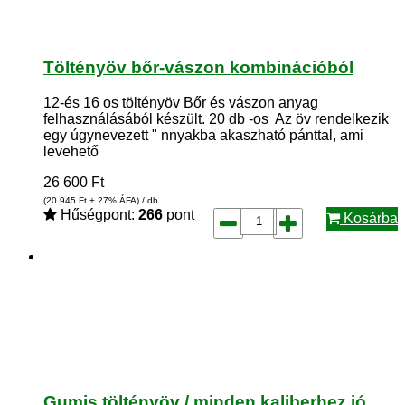
Töltényöv bőr-vászon kombinációból
12-és 16 os töltényöv Bőr és vászon anyag
felhasználásából készült. 20 db -os Az öv rendelkezik
egy úgynevezett " nnyakba akaszható pánttal, ami
levehető
26 600
Ft
(20 945
Ft
+ 27% ÁFA) / db
Hűségpont:
266
pont
Kosárba
Gumis töltényöv / minden kaliberhez jó