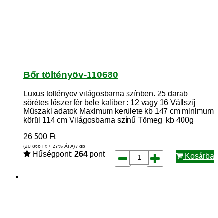
Bőr töltényöv-110680
Luxus töltényöv világosbarna színben. 25 darab
sörétes lőszer fér bele kaliber : 12 vagy 16 Vállszíj
Műszaki adatok Maximum kerülete kb 147 cm minimum
körül 114 cm Világosbarna színű Tömeg: kb 400g
26 500
Ft
(20 866
Ft
+ 27% ÁFA) / db
Hűségpont:
264
pont
Kosárba