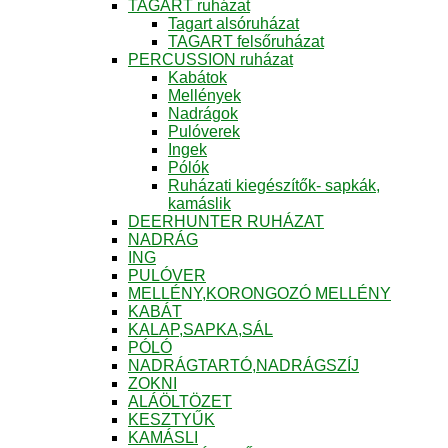
TAGART ruházat
Tagart alsóruházat
TAGART felsőruházat
PERCUSSION ruházat
Kabátok
Mellények
Nadrágok
Pulóverek
Ingek
Pólók
Ruházati kiegészítők- sapkák,
kamáslik
DEERHUNTER RUHÁZAT
NADRÁG
ING
PULÓVER
MELLÉNY,KORONGOZÓ MELLÉNY
KABÁT
KALAP,SAPKA,SÁL
PÓLÓ
NADRÁGTARTÓ,NADRÁGSZÍJ
ZOKNI
ALÁÖLTÖZET
KESZTYŰK
KAMÁSLI