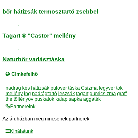
bőr hátizsák termosztartó zsebbel
Tagart ® "Castor" mellény
Naturbőr vadásztáska
Címkefelhő
nadrag
kés
hátizsák
pulover
táska
Csizma
fegyver tok
mellény
ing
nadrágtartó
leszsák
tagart
gumicsizma
graff
the
töltényöv
puskatok
kalap
sapka
aggaték
Partnereink
Az áruházban még nincsenek partnerek.
Kínálatunk