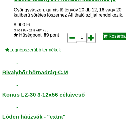
Gyöngyvászon, gumis töltényöv 20 db 12, 16 vagy 20
kaliberű sörétes lőszerhez Állítható szíjjal rendelkezik.
8 900
Ft
(7 008
Ft
+ 27% ÁFA) / db
Hűségpont:
89
pont
Kosárba
Legnépszerűbb termékek
Bivalybőr bőrnadrág-C.M
Konus LZ-30 3-12x56 céltávcső
Lóden hátizsák - "extra"