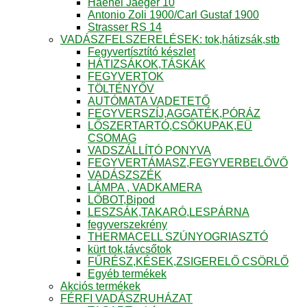
Haenel Jaeger 10
Antonio Zoli 1900/Carl Gustaf 1900
Strasser RS 14
VADÁSZFELSZERELÉSEK: tok,hátizsák,stb
Fegyvertísztító készlet
HÁTIZSÁKOK,TÁSKÁK
FEGYVERTOK
TÖLTÉNYŐV
AUTÓMATA VADETETŐ
FEGYVERSZÍJ,AGGATÉK,PÓRÁZ
LŐSZERTARTÓ,CSŐKUPAK,EÜ
CSOMAG
VADSZÁLLÍTÓ PONYVA
FEGYVERTÁMASZ,FEGYVERBELŐVŐ
VADÁSZSZÉK
LÁMPA , VADKAMERA
LŐBOT,Bipod
LESZSÁK,TAKARÓ,LESPÁRNA
fegyverszekrény
THERMACELL SZÚNYOGRIASZTÓ
kürt tok,távcsőtok
FŰRÉSZ,KÉSEK,ZSIGERELŐ CSÖRLŐ
Egyéb termékek
Akciós termékek
FÉRFI VADÁSZRUHÁZAT