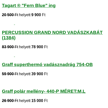
Tagart ® "Fern Blue" ing
20 500
Ft
helyett
9 900
Ft
PERCUSSION GRAND NORD VADÁSZKABÁT
(1384)
83 900
Ft
helyett
78 900
Ft
Graff superthermó vadásznadrág 754-OB
59 900
Ft
helyett
39 900
Ft
Graff polár mellény- 440-P MÉRET:M,L
26 900
Ft
helyett
15 000
Ft