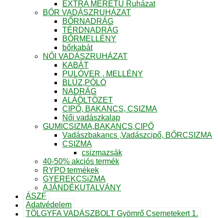
EXTRA MÉRETŰ Ruházat
BŐR VADÁSZRUHÁZAT
BŐRNADRÁG
TÉRDNADRÁG
BŐRMELLÉNY
bőrkabát
NŐI VADÁSZRUHÁZAT
KABÁT
PULÓVER , MELLÉNY
BLÚZ,PÓLÓ
NADRÁG
ALÁÖLTÖZET
CIPŐ, BAKANCS, CSIZMA
Női vadászkalap
GUMICSIZMA,BAKANCS,CIPŐ
Vadászbakancs ,Vadászcipő, BŐRCSIZMA
CSIZMA
csizmazsák
40-50% akciós termék
RYPO termékek
GYEREKCSiZMA
AJÁNDÉKUTALVÁNY
ÁSZF
Adatvédelem
TÖLGYFA VADÁSZBOLT Gyömrő Csemetekert 1.