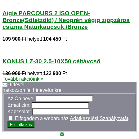
Aigle PARCOURS 2 ISO OPEN-
Bronze(Sötétzöld) / Neoprén végig zippzáros
csizma Naturkaucsuk./Bronze
109 900
Ft
helyett
104 450
Ft
KONUS LZ-30 2.5-10X50 céltávcső
136 900
Ft
helyett
122 900
Ft
További akcióink »
Hírlevél
Iratkozzon fel hírlevelünkre!
Az Ön neve:
Email cím:
Kapcsolat:
Elfogadom a webáruház
Adatkezelési Szabályzatát
.
Feliratkozás