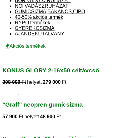
BŐR VADÁSZRUHÁZAT
NŐI VADÁSZRUHÁZAT
GUMICSIZMA,BAKANCS,CIPŐ
40-50% akciós termék
RYPO termékek
GYEREKCSiZMA
AJÁNDÉKUTALVÁNY
Akciós termékek
KONUS GLORY 2-16x50 céltávcső
308 000
Ft
helyett
279 000
Ft
"Graff" neopren gumicsizma
57 900
Ft
helyett
48 900
Ft