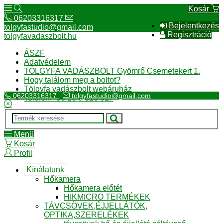
Kosár
06203316317
Bejelentkezés
tolgyfastudio@gmail.com
Regisztráció
tolgyfavadaszbolt.hu
ÁSZF
Adatvédelem
TÖLGYFA VADÁSZBOLT Gyömrő Csemetekert 1.
Hogy találom meg a boltot?
Tölgyfa vadászbolt webáruház
06203316317
tolgyfastudio@gmail.com
Telefon:+36 20 3 316 317
Menü
Kosár
Profil
Kínálatunk
Hőkamera
Hőkamera előtét
HIKMICRO TERMÉKEK
TÁVCSÖVEK,ÉJJELLÁTÓK,
OPTIKA,SZERELÉKEK