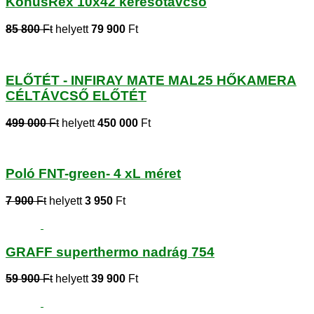
KonusRex 10x42 keresőtávcső
85 800
Ft
helyett
79 900
Ft
ELŐTÉT - INFIRAY MATE MAL25 HŐKAMERA
CÉLTÁVCSŐ ELŐTÉT
499 000
Ft
helyett
450 000
Ft
Poló FNT-green- 4 xL méret
7 900
Ft
helyett
3 950
Ft
GRAFF superthermo nadrág 754
59 900
Ft
helyett
39 900
Ft