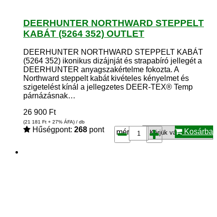
DEERHUNTER NORTHWARD STEPPELT
KABÁT (5264 352) OUTLET
DEERHUNTER NORTHWARD STEPPELT KABÁT
(5264 352) ikonikus dizájnját és strapabíró jellegét a
DEERHUNTER anyagszakértelme fokozta. A
Northward steppelt kabát kivételes kényelmet és
szigetelést kínál a jellegzetes DEER-TEX® Temp
párnázásnak…
26 900
Ft
(21 181
Ft
+ 27% ÁFA) / db
Hűségpont:
268
pont
Kosárba
méret*: