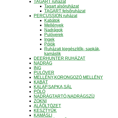
TAGART ruházat
Tagart alsóruházat
TAGART felsőruházat
PERCUSSION ruházat
Kabátok
Mellények
Nadrágok
Pulóverek
Ingek
Pólók
Ruházati kiegészítők- sapkák,
kamáslik
DEERHUNTER RUHÁZAT
NADRÁG
ING
PULÓVER
MELLÉNY,KORONGOZÓ MELLÉNY
KABÁT
KALAP,SAPKA,SÁL
PÓLÓ
NADRÁGTARTÓ,NADRÁGSZÍJ
ZOKNI
ALÁÖLTÖZET
KESZTYŰK
KAMÁSLI