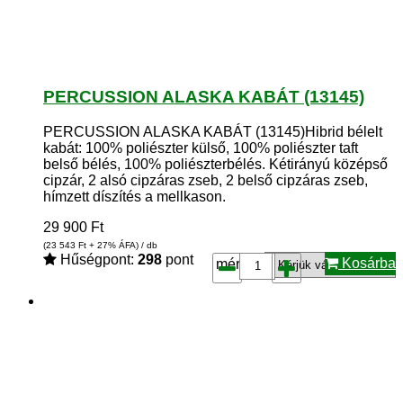
PERCUSSION ALASKA KABÁT (13145)
PERCUSSION ALASKA KABÁT (13145)Hibrid bélelt
kabát: 100% poliészter külső, 100% poliészter taft
belső bélés, 100% poliészterbélés. Kétirányú középső
cipzár, 2 alsó cipzáras zseb, 2 belső cipzáras zseb,
hímzett díszítés a mellkason.
29 900
Ft
(23 543
Ft
+ 27% ÁFA) / db
Hűségpont:
298
pont
Kosárba
méret*: