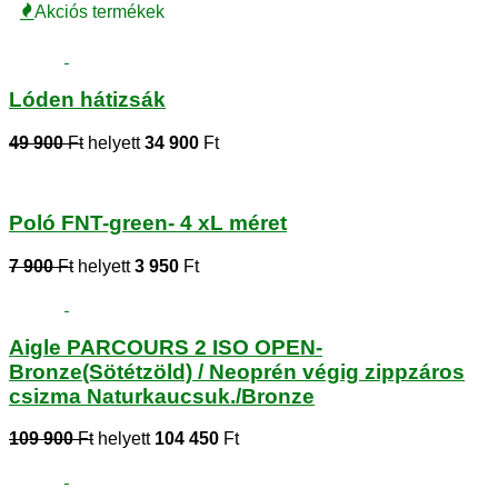
Akciós termékek
Lóden hátizsák
49 900
Ft
helyett
34 900
Ft
Poló FNT-green- 4 xL méret
7 900
Ft
helyett
3 950
Ft
Aigle PARCOURS 2 ISO OPEN-
Bronze(Sötétzöld) / Neoprén végig zippzáros
csizma Naturkaucsuk./Bronze
109 900
Ft
helyett
104 450
Ft