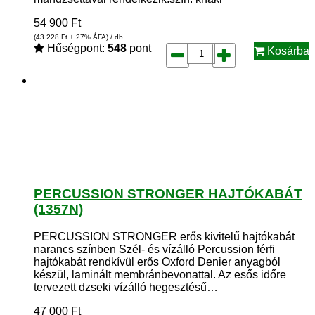
54 900
Ft
(43 228
Ft
+ 27% ÁFA) / db
Hűségpont:
548
pont
Kosárba
PERCUSSION STRONGER HAJTÓKABÁT
(1357N)
PERCUSSION STRONGER erős kivitelű hajtókabát
narancs színben Szél- és vízálló Percussion férfi
hajtókabát rendkívül erős Oxford Denier anyagból
készül, laminált membránbevonattal. Az esős időre
tervezett dzseki vízálló hegesztésű…
47 000
Ft