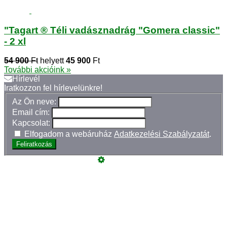
"Tagart ® Téli vadásznadrág "Gomera classic"
- 2 xl
54 900
Ft
helyett
45 900
Ft
További akcióink »
Hírlevél
Iratkozzon fel hírlevelünkre!
Az Ön neve:
Email cím:
Kapcsolat:
Elfogadom a webáruház
Adatkezelési Szabályzatát
.
Feliratkozás
Üzemeltető
Online elállás
Teljes katalógus
Vásárlói értékelések
Szeretne Ön is ilyen webáruházat nyitni?
Webáruház nyitás »