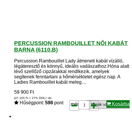
PERCUSSION RAMBOUILLET NŐI KABÁT
BARNA (6110.B)
Percussion Rambouillet Lady átmeneti kabát vízálló,
légáteresztő és könnyű, ideális vadászathoz.Hóna alatt
lévő szellőző cipzárakkal rendlkezik, amelyek
segítenek fenntartani a hőmérsékletet egész nap. A
Ladies Rambouillet kabát meleg…
59 900
Ft
(47 165
Ft
+ 27% ÁFA) / db
Hűségpont:
598
pont
Kosárba
méret*: