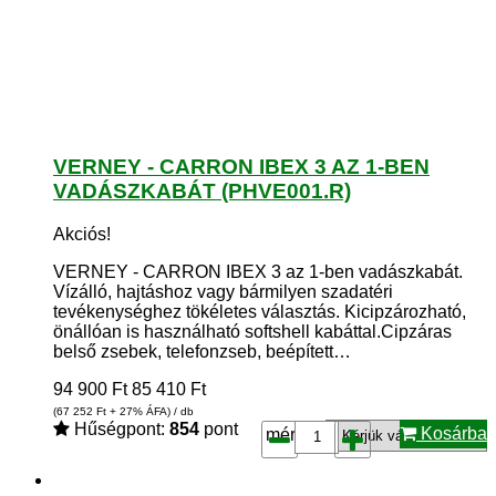
VERNEY - CARRON IBEX 3 AZ 1-BEN
VADÁSZKABÁT (PHVE001.R)
Akciós!
VERNEY - CARRON IBEX 3 az 1-ben vadászkabát.
Vízálló, hajtáshoz vagy bármilyen szadatéri
tevékenységhez tökéletes választás. Kicipzározható,
önállóan is használható softshell kabáttal.Cipzáras
belső zsebek, telefonzseb, beépített…
94 900
Ft
85 410
Ft
(67 252
Ft
+ 27% ÁFA) / db
Hűségpont:
854
pont
Kosárba
méret*: