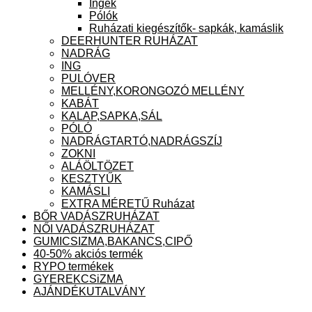
Ingek
Pólók
Ruházati kiegészítők- sapkák, kamáslik
DEERHUNTER RUHÁZAT
NADRÁG
ING
PULÓVER
MELLÉNY,KORONGOZÓ MELLÉNY
KABÁT
KALAP,SAPKA,SÁL
PÓLÓ
NADRÁGTARTÓ,NADRÁGSZÍJ
ZOKNI
ALÁÖLTÖZET
KESZTYŰK
KAMÁSLI
EXTRA MÉRETŰ Ruházat
BŐR VADÁSZRUHÁZAT
NŐI VADÁSZRUHÁZAT
GUMICSIZMA,BAKANCS,CIPŐ
40-50% akciós termék
RYPO termékek
GYEREKCSiZMA
AJÁNDÉKUTALVÁNY