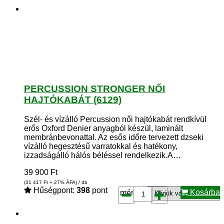
PERCUSSION STRONGER NŐI
HAJTÓKABÁT (6129)
Szél- és vízálló Percussion női hajtókabát rendkívül
erős Oxford Denier anyagból készül, laminált
membránbevonattal. Az esős időre tervezett dzseki
vízálló hegesztésű varratokkal és hatékony,
izzadságálló hálós béléssel rendelkezik.A…
39 900
Ft
(31 417
Ft
+ 27% ÁFA) / db
Hűségpont:
398
pont
Kosárba
méret*: