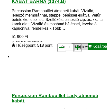
KABÁT BARNA (1374.B)
Percussion Rambouillet átmeneti kabát. Vízálló,
lélegző membránnal, steppel béléssel ellátva. Velúr
betétekkel díszített. Szellőzést biztosító cipzárakkal a
karok alatt. Vízálló és mosható béléssel, levehető
kapucnival rendelkezik.Több…
51 900
Ft
(40 866
Ft
+ 27% ÁFA) / db
Hűségpont:
518
pont
Kosárba
méret*:
Percussion Rambouillet Lady átmeneti
kabát.