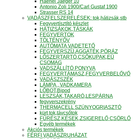
Haenel Jaeger 10
Antonio Zoli 1900/Carl Gustaf 1900
Strasser RS 14
VADÁSZFELSZERELÉSEK: tok,hátizsák,stb
Fegyvertísztító készlet
HÁTIZSÁKOK,TÁSKÁK
FEGYVERTOK
TÖLTÉNYŐV
AUTÓMATA VADETETŐ
FEGYVERSZÍJ,AGGATÉK,PÓRÁZ
LŐSZERTARTÓ,CSŐKUPAK,EÜ
CSOMAG
VADSZÁLLÍTÓ PONYVA
FEGYVERTÁMASZ,FEGYVERBELŐVŐ
VADÁSZSZÉK
LÁMPA , VADKAMERA
LŐBOT,Bipod
LESZSÁK,TAKARÓ,LESPÁRNA
fegyverszekrény
THERMACELL SZÚNYOGRIASZTÓ
kürt tok,távcsőtok
FŰRÉSZ,KÉSEK,ZSIGERELŐ CSÖRLŐ
Egyéb termékek
Akciós termékek
FÉRFI VADÁSZRUHÁZAT