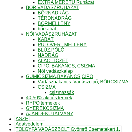
EXTRA MÉRETŰ Ruházat
BŐR VADÁSZRUHÁZAT
BŐRNADRÁG
TÉRDNADRÁG
BŐRMELLÉNY
bőrkabát
NŐI VADÁSZRUHÁZAT
KABÁT
PULÓVER , MELLÉNY
BLÚZ,PÓLÓ
NADRÁG
ALÁÖLTÖZET
CIPŐ, BAKANCS, CSIZMA
Női vadászkalap
GUMICSIZMA,BAKANCS,CIPŐ
Vadászbakancs ,Vadászcipő, BŐRCSIZMA
CSIZMA
csizmazsák
40-50% akciós termék
RYPO termékek
GYEREKCSiZMA
AJÁNDÉKUTALVÁNY
ÁSZF
Adatvédelem
TÖLGYFA VADÁSZBOLT Gyömrő Csemetekert 1.