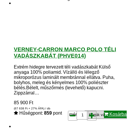
VERNEY-CARRON MARCO POLO TÉLI
VADÁSZKABÁT (PHVE014)
Extrém hidegre tervezett téli vadászkabát Külső
anyaga 100% poliamid. Vízálló és lélegző
mikroporózus laminált membránnal ellátva. Puha,
bolyhos, meleg és kényelmes 100% poliészter
bélés.Bélelt, műszőrmés (levehető) kapucni.
Zippzárral…
85 900
Ft
(67 638
Ft
+ 27% ÁFA) / db
Hűségpont:
859
pont
Kosárba
méret*: