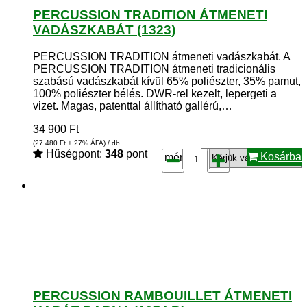
PERCUSSION TRADITION ÁTMENETI
VADÁSZKABÁT (1323)
PERCUSSION TRADITION átmeneti vadászkabát. A
PERCUSSION TRADITION átmeneti tradicionális
szabású vadászkabát kívül 65% poliészter, 35% pamut,
100% poliészter bélés. DWR-rel kezelt, lepergeti a
vizet. Magas, patenttal állítható gallérú,…
34 900
Ft
(27 480
Ft
+ 27% ÁFA) / db
Hűségpont:
348
pont
Kosárba
méret*:
PERCUSSION RAMBOUILLET ÁTMENETI