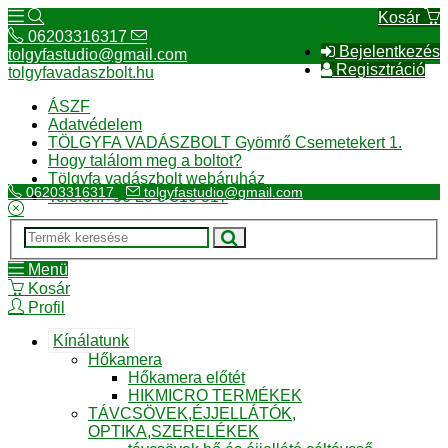
Kosár
06203316317
Bejelentkezés
tolgyfastudio@gmail.com
Regisztráció
tolgyfavadaszbolt.hu
ÁSZF
Adatvédelem
TÖLGYFA VADÁSZBOLT Gyömrő Csemetekert 1.
Hogy találom meg a boltot?
Tölgyfa vadászbolt webáruház
06203316317
tolgyfastudio@gmail.com
Telefon:+36 20 3 316 317
Menü
Kosár
Profil
Kínálatunk
Hőkamera
Hőkamera előtét
HIKMICRO TERMÉKEK
TÁVCSÖVEK,ÉJJELLÁTÓK,
OPTIKA,SZERELÉKEK