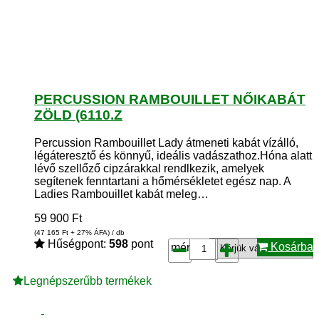
PERCUSSION RAMBOUILLET NŐIKABÁT
ZÖLD (6110.Z
Percussion Rambouillet Lady átmeneti kabát vízálló,
légáteresztő és könnyű, ideális vadászathoz.Hóna alatt
lévő szellőző cipzárakkal rendlkezik, amelyek
segítenek fenntartani a hőmérsékletet egész nap. A
Ladies Rambouillet kabát meleg…
59 900
Ft
(47 165
Ft
+ 27% ÁFA) / db
Hűségpont:
598
pont
Kosárba
méret*:
Legnépszerűbb termékek