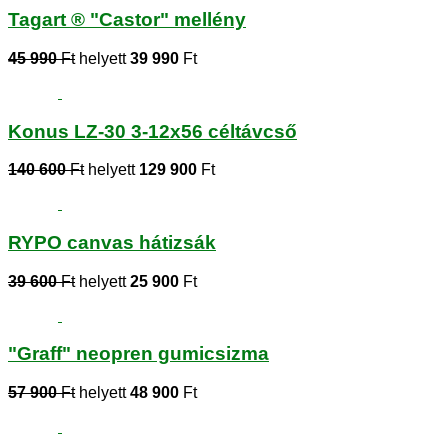
Tagart ® "Castor" mellény
45 990
Ft
helyett
39 990
Ft
Konus LZ-30 3-12x56 céltávcső
140 600
Ft
helyett
129 900
Ft
RYPO canvas hátizsák
39 600
Ft
helyett
25 900
Ft
"Graff" neopren gumicsizma
57 900
Ft
helyett
48 900
Ft