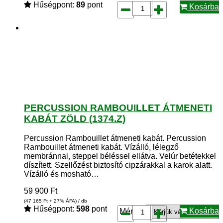
Hűségpont:
89
pont
Kosárba
PERCUSSION RAMBOUILLET ÁTMENETI
KABÁT ZÖLD (1374.Z)
Percussion Rambouillet átmeneti kabát. Percussion
Rambouillet átmeneti kabát. Vízálló, lélegző
membránnal, steppel béléssel ellátva. Velúr betétekkel
díszített. Szellőzést biztosító cipzárakkal a karok alatt.
Vízálló és mosható…
59 900
Ft
(47 165
Ft
+ 27% ÁFA) / db
Hűségpont:
598
pont
Kosárba
Méret*: