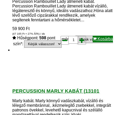
Percussion Rambouillet Lady átmeneti kabát.
Percussion Rambouillet Lady átmeneti kabát vízálló,
légáteresztő és könnyű, ideális vadászathoz.Hóna alatt
lévő szellőző cipzárakkal rendlkezik, amelyek
segítenek fenntartani a hőmérsékletet…
59 900
Ft
(47 165
Ft
+ 27% ÁFA) / db
Hűségpont:
598
pont
Kosárba
méret*:
szín*:
PERCUSSION MARLY KABÁT (13101
Marly kabát. Marly könnyű vadászkabát, vízálló és
lélegző membránnal, .kézmelegítő zsebekkel, integrált
patronos övekkel, levehető kapucnival és szélálló
mandzsettával rendelkezik.szín: khaki