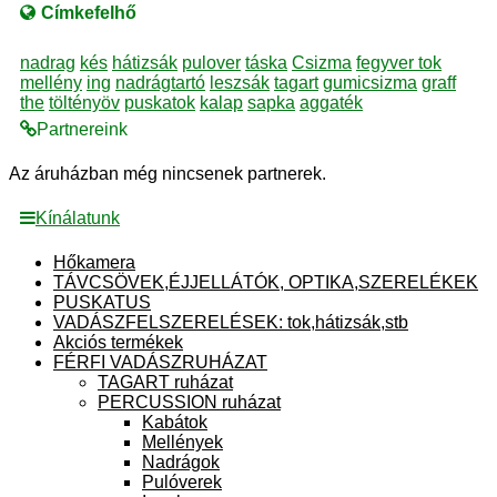
Címkefelhő
nadrag
kés
hátizsák
pulover
táska
Csizma
fegyver tok
mellény
ing
nadrágtartó
leszsák
tagart
gumicsizma
graff
the
töltényöv
puskatok
kalap
sapka
aggaték
Partnereink
Az áruházban még nincsenek partnerek.
Kínálatunk
Hőkamera
TÁVCSÖVEK,ÉJJELLÁTÓK, OPTIKA,SZERELÉKEK
PUSKATUS
VADÁSZFELSZERELÉSEK: tok,hátizsák,stb
Akciós termékek
FÉRFI VADÁSZRUHÁZAT
TAGART ruházat
PERCUSSION ruházat
Kabátok
Mellények
Nadrágok
Pulóverek