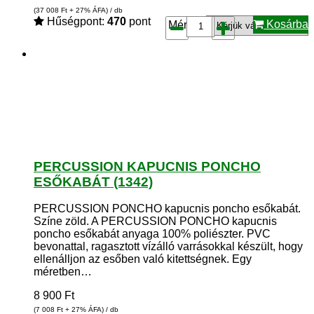
(37 008
Ft
+ 27% ÁFA) / db
Hűségpont:
470
pont
Kosárba
Méret*:
PERCUSSION KAPUCNIS PONCHO
ESŐKABÁT (1342)
PERCUSSION PONCHO kapucnis poncho esőkabát.
Színe zöld. A PERCUSSION PONCHO kapucnis
poncho esőkabát anyaga 100% poliészter. PVC
bevonattal, ragasztott vízálló varrásokkal készült, hogy
ellenálljon az esőben való kitettségnek. Egy
méretben…
8 900
Ft
(7 008
Ft
+ 27% ÁFA) / db