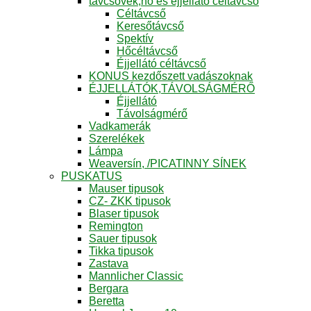
távcsövek,hő és éjjellátó céltávcső
Céltávcső
Keresőtávcső
Spektív
Hőcéltávcső
Éjjellátó céltávcső
KONUS kezdőszett vadászoknak
ÉJJELLÁTÓK,TÁVOLSÁGMÉRŐ
Éjjellátó
Távolságmérő
Vadkamerák
Szerelékek
Lámpa
Weaversín, /PICATINNY SÍNEK
PUSKATUS
Mauser tipusok
CZ- ZKK tipusok
Blaser tipusok
Remington
Sauer tipusok
Tikka tipusok
Zastava
Mannlicher Classic
Bergara
Beretta