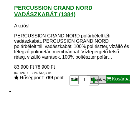
PERCUSSION GRAND NORD
VADÁSZKABÁT (1384)
Akciós!
PERCUSSION GRAND NORD polárbélelt téli
vadászkabát. PERCUSSION GRAND NORD
polárbélelt téli vadászkabát. 100% poliészter, vízálló és
lélegző poliuretán membránnal. Vízlepergető felső
réteg, vízálló varrások, 100% poliészter polár…
83 900
Ft
78 900
Ft
(62 126
Ft
+ 27% ÁFA) / db
Hűségpont:
789
pont
Kosárba
méret*: