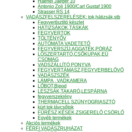
Haenel Jaeger 10
Antonio Zoli 1900/Carl Gustaf 1900
Strasser RS 14
VADÁSZFELSZERELÉSEK: tok,hátizsák,stb
Fegyvertísztító készlet
HÁTIZSÁKOK,TÁSKÁK
FEGYVERTOK
TÖLTÉNYŐV
AUTÓMATA VADETETŐ
FEGYVERSZÍJ,AGGATÉK,PÓRÁZ
LŐSZERTARTÓ,CSŐKUPAK,EÜ
CSOMAG
VADSZÁLLÍTÓ PONYVA
FEGYVERTÁMASZ,FEGYVERBELŐVŐ
VADÁSZSZÉK
LÁMPA , VADKAMERA
LŐBOT,Bipod
LESZSÁK,TAKARÓ,LESPÁRNA
fegyverszekrény
THERMACELL SZÚNYOGRIASZTÓ
kürt tok,távcsőtok
FŰRÉSZ,KÉSEK,ZSIGERELŐ CSÖRLŐ
Egyéb termékek
Akciós termékek
FÉRFI VADÁSZRUHÁZAT