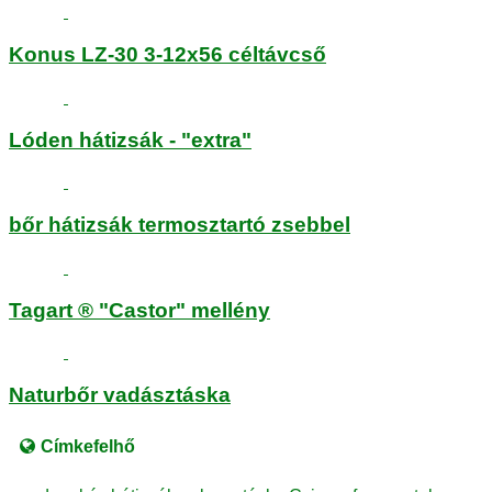
Konus LZ-30 3-12x56 céltávcső
Lóden hátizsák - "extra"
bőr hátizsák termosztartó zsebbel
Tagart ® "Castor" mellény
Naturbőr vadásztáska
Címkefelhő