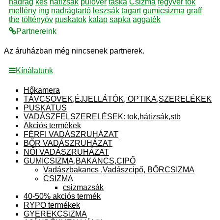
nadrag
kés
hátizsák
pulover
táska
Csizma
fegyver tok
mellény
ing
nadrágtartó
leszsák
tagart
gumicsizma
graff
the
töltényöv
puskatok
kalap
sapka
aggaték
Partnereink
Az áruházban még nincsenek partnerek.
Kínálatunk
Hőkamera
TÁVCSÖVEK,ÉJJELLÁTÓK, OPTIKA,SZERELÉKEK
PUSKATUS
VADÁSZFELSZERELÉSEK: tok,hátizsák,stb
Akciós termékek
FÉRFI VADÁSZRUHÁZAT
BŐR VADÁSZRUHÁZAT
NŐI VADÁSZRUHÁZAT
GUMICSIZMA,BAKANCS,CIPŐ
Vadászbakancs ,Vadászcipő, BŐRCSIZMA
CSIZMA
csizmazsák
40-50% akciós termék
RYPO termékek
GYEREKCSiZMA