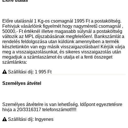
Előre utalás
Előre utalásnál 1 Kg-os csomagnál 1995 Ft a postaköltség.
Fehivjuk vásárlóink figyelmét hogy nagyméretű csomagnál ,
50000,- Ft értéknél illetve magasabb súlynál a postaköltség
változik az MPL díjszabásának megfelelően!. Bankszámlát a
rendelés feldolgozása utan küldünk amennyiben a termék
készletünkön van egy másik visszaigazolásban! Kérjük várja
meg a visszaigazolásunkat, és sikeres visszaigazolás után
megadjuk a számlaszámot és utalja el a fenti összeget
számlánkra:
Szállítási díj: 1 995
Ft
Személyes átvétel
Személyes átvételre is van lehetőség. Időpont egyeztetésre
hivja a 20/3316317 telefonszámot!!!!!
Szállítási díj: Ingyenes