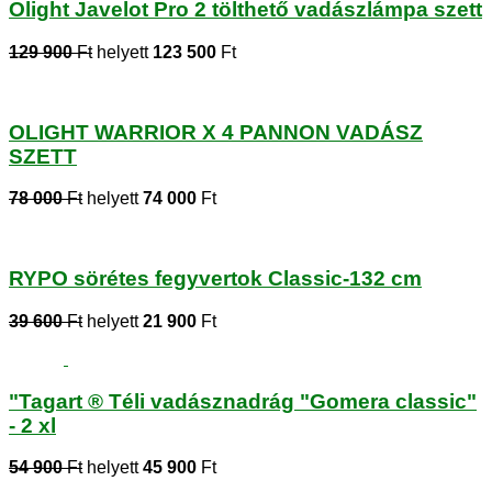
Olight Javelot Pro 2 tölthető vadászlámpa szett
129 900
Ft
helyett
123 500
Ft
OLIGHT WARRIOR X 4 PANNON VADÁSZ
SZETT
78 000
Ft
helyett
74 000
Ft
RYPO sörétes fegyvertok Classic-132 cm
39 600
Ft
helyett
21 900
Ft
"Tagart ® Téli vadásznadrág "Gomera classic"
- 2 xl
54 900
Ft
helyett
45 900
Ft