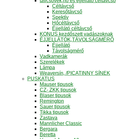
távcsövek,hő és éjjellátó céltávcső
Céltávcső
Keresőtávcső
Spektív
Hőcéltávcső
Éjjellátó céltávcső
KONUS kezdőszett vadászoknak
ÉJJELLÁTÓK,TÁVOLSÁGMÉRŐ
Éjjellátó
Távolságmérő
Vadkamerák
Szerelékek
Lámpa
Weaversín, /PICATINNY SÍNEK
PUSKATUS
Mauser tipusok
CZ- ZKK tipusok
Blaser tipusok
Remington
Sauer tipusok
Tikka tipusok
Zastava
Mannlicher Classic
Bergara
Beretta