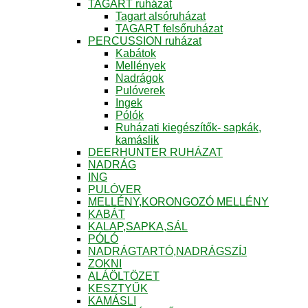
TAGART ruházat
Tagart alsóruházat
TAGART felsőruházat
PERCUSSION ruházat
Kabátok
Mellények
Nadrágok
Pulóverek
Ingek
Pólók
Ruházati kiegészítők- sapkák,
kamáslik
DEERHUNTER RUHÁZAT
NADRÁG
ING
PULÓVER
MELLÉNY,KORONGOZÓ MELLÉNY
KABÁT
KALAP,SAPKA,SÁL
PÓLÓ
NADRÁGTARTÓ,NADRÁGSZÍJ
ZOKNI
ALÁÖLTÖZET
KESZTYŰK
KAMÁSLI