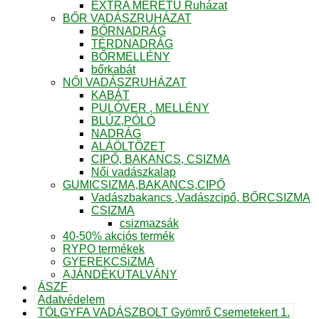
EXTRA MÉRETŰ Ruházat
BŐR VADÁSZRUHÁZAT
BŐRNADRÁG
TÉRDNADRÁG
BŐRMELLÉNY
bőrkabát
NŐI VADÁSZRUHÁZAT
KABÁT
PULÓVER , MELLÉNY
BLÚZ,PÓLÓ
NADRÁG
ALÁÖLTÖZET
CIPŐ, BAKANCS, CSIZMA
Női vadászkalap
GUMICSIZMA,BAKANCS,CIPŐ
Vadászbakancs ,Vadászcipő, BŐRCSIZMA
CSIZMA
csizmazsák
40-50% akciós termék
RYPO termékek
GYEREKCSiZMA
AJÁNDÉKUTALVÁNY
ÁSZF
Adatvédelem
TÖLGYFA VADÁSZBOLT Gyömrő Csemetekert 1.