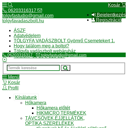
Kosár
06203316317
Bejelentkezés
tolgyfastudio@gmail.com
Regisztráció
tolgyfavadaszbolt.hu
ÁSZF
Adatvédelem
TÖLGYFA VADÁSZBOLT Gyömrő Csemetekert 1.
Hogy találom meg a boltot?
Tölgyfa vadászbolt webáruház
06203316317
tolgyfastudio@gmail.com
Telefon:+36 20 3 316 317
Menü
Kosár
Profil
Kínálatunk
Hőkamera
Hőkamera előtét
HIKMICRO TERMÉKEK
TÁVCSÖVEK,ÉJJELLÁTÓK,
OPTIKA,SZERELÉKEK