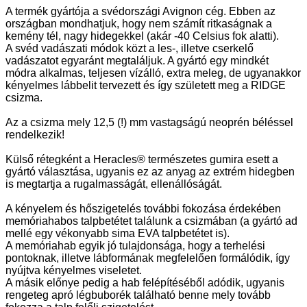
A termék gyártója a svédországi Avignon cég. Ebben az
országban mondhatjuk, hogy nem számít ritkaságnak a
kemény tél, nagy hidegekkel (akár -40 Celsius fok alatti).
A svéd vadászati módok közt a les-, illetve cserkelő
vadászatot egyaránt megtaláljuk. A gyártó egy mindkét
módra alkalmas, teljesen vízálló, extra meleg, de ugyanakkor
kényelmes lábbelit tervezett és így született meg a RIDGE
csizma.
Az a csizma mely 12,5 (!) mm vastagságú neoprén béléssel
rendelkezik!
Külső rétegként a Heracles® természetes gumira esett a
gyártó választása, ugyanis ez az anyag az extrém hidegben
is megtartja a rugalmasságát, ellenállóságát.
A kényelem és hőszigetelés további fokozása érdekében
memóriahabos talpbetétet találunk a csizmában (a gyártó ad
mellé egy vékonyabb sima EVA talpbetétet is).
A memóriahab egyik jó tulajdonsága, hogy a terhelési
pontoknak, illetve lábformának megfelelően formálódik, így
nyújtva kényelmes viseletet.
A másik előnye pedig a hab felépítéséből adódik, ugyanis
rengeteg apró légbuborék található benne mely tovább