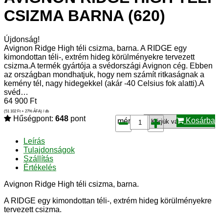
CSIZMA BARNA (620)
Újdonság!
Avignon Ridge High téli csizma, barna. A RIDGE egy
kimondottan téli-, extrém hideg körülményekre tervezett
csizma.A termék gyártója a svédországi Avignon cég. Ebben
az országban mondhatjuk, hogy nem számít ritkaságnak a
kemény tél, nagy hidegekkel (akár -40 Celsius fok alatti).A
svéd…
64 900
Ft
(51 102
Ft
+ 27% ÁFA) / db
Hűségpont:
648
pont
Kosárba
méret*:
Leírás
Tulajdonságok
Szállítás
Értékelés
Avignon Ridge High téli csizma, barna.
A RIDGE egy kimondottan téli-, extrém hideg körülményekre
tervezett csizma.