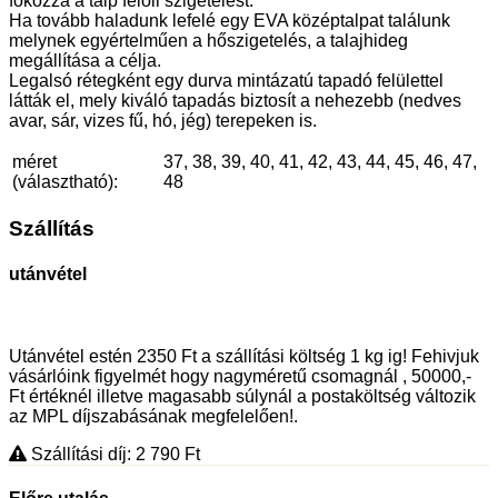
fokozza a talp felőli szigetelést.
Ha tovább haladunk lefelé egy EVA középtalpat találunk
melynek egyértelműen a hőszigetelés, a talajhideg
megállítása a célja.
Legalsó rétegként egy durva mintázatú tapadó felülettel
látták el, mely kiváló tapadás biztosít a nehezebb (nedves
avar, sár, vizes fű, hó, jég) terepeken is.
méret
37, 38, 39, 40, 41, 42, 43, 44, 45, 46, 47,
(választható):
48
Szállítás
utánvétel
Utánvétel estén 2350 Ft a szállítási költség 1 kg ig! Fehivjuk
vásárlóink figyelmét hogy nagyméretű csomagnál , 50000,-
Ft értéknél illetve magasabb súlynál a postaköltség változik
az MPL díjszabásának megfelelően!.
Szállítási díj: 2 790
Ft