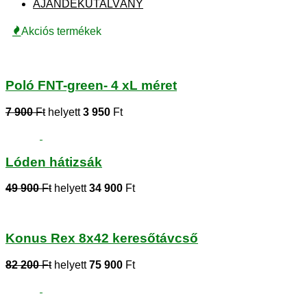
AJÁNDÉKUTALVÁNY
Akciós termékek
Poló FNT-green- 4 xL méret
7 900
Ft
helyett
3 950
Ft
Lóden hátizsák
49 900
Ft
helyett
34 900
Ft
Konus Rex 8x42 keresőtávcső
82 200
Ft
helyett
75 900
Ft