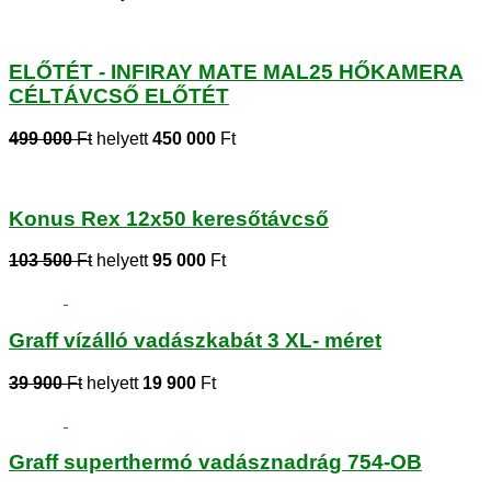
ELŐTÉT - INFIRAY MATE MAL25 HŐKAMERA
CÉLTÁVCSŐ ELŐTÉT
499 000
Ft
helyett
450 000
Ft
Konus Rex 12x50 keresőtávcső
103 500
Ft
helyett
95 000
Ft
Graff vízálló vadászkabát 3 XL- méret
39 900
Ft
helyett
19 900
Ft
Graff superthermó vadásznadrág 754-OB