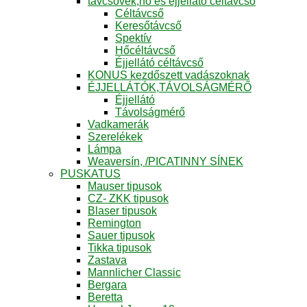
távcsövek,hő és éjjellátó céltávcső
Céltávcső
Keresőtávcső
Spektív
Hőcéltávcső
Éjjellátó céltávcső
KONUS kezdőszett vadászoknak
ÉJJELLÁTÓK,TÁVOLSÁGMÉRŐ
Éjjellátó
Távolságmérő
Vadkamerák
Szerelékek
Lámpa
Weaversín, /PICATINNY SÍNEK
PUSKATUS
Mauser tipusok
CZ- ZKK tipusok
Blaser tipusok
Remington
Sauer tipusok
Tikka tipusok
Zastava
Mannlicher Classic
Bergara
Beretta