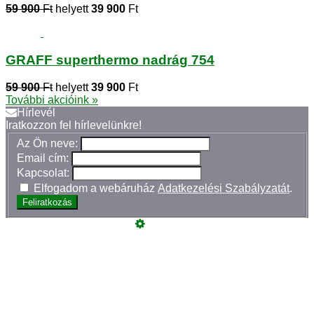
59 900
Ft
helyett
39 900
Ft
GRAFF superthermo nadrág 754
59 900
Ft
helyett
39 900
Ft
További akcióink »
Hírlevél
Iratkozzon fel hírlevelünkre!
Az Ön neve:
Email cím:
Kapcsolat:
Elfogadom a webáruház
Adatkezelési Szabályzatát
.
Feliratkozás
Üzemeltető
Online elállás
Teljes katalógus
Vásárlói értékelések
Szeretne Ön is ilyen webáruházat nyitni?
Webáruház nyitás »