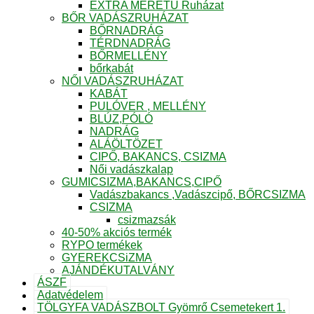
EXTRA MÉRETŰ Ruházat
BŐR VADÁSZRUHÁZAT
BŐRNADRÁG
TÉRDNADRÁG
BŐRMELLÉNY
bőrkabát
NŐI VADÁSZRUHÁZAT
KABÁT
PULÓVER , MELLÉNY
BLÚZ,PÓLÓ
NADRÁG
ALÁÖLTÖZET
CIPŐ, BAKANCS, CSIZMA
Női vadászkalap
GUMICSIZMA,BAKANCS,CIPŐ
Vadászbakancs ,Vadászcipő, BŐRCSIZMA
CSIZMA
csizmazsák
40-50% akciós termék
RYPO termékek
GYEREKCSiZMA
AJÁNDÉKUTALVÁNY
ÁSZF
Adatvédelem
TÖLGYFA VADÁSZBOLT Gyömrő Csemetekert 1.