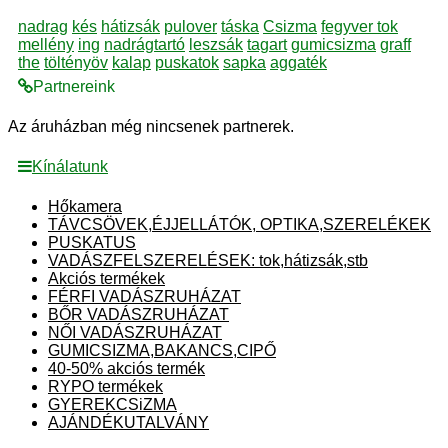
nadrag
kés
hátizsák
pulover
táska
Csizma
fegyver tok
mellény
ing
nadrágtartó
leszsák
tagart
gumicsizma
graff
the
töltényöv
kalap
puskatok
sapka
aggaték
Partnereink
Az áruházban még nincsenek partnerek.
Kínálatunk
Hőkamera
TÁVCSÖVEK,ÉJJELLÁTÓK, OPTIKA,SZERELÉKEK
PUSKATUS
VADÁSZFELSZERELÉSEK: tok,hátizsák,stb
Akciós termékek
FÉRFI VADÁSZRUHÁZAT
BŐR VADÁSZRUHÁZAT
NŐI VADÁSZRUHÁZAT
GUMICSIZMA,BAKANCS,CIPŐ
40-50% akciós termék
RYPO termékek
GYEREKCSiZMA
AJÁNDÉKUTALVÁNY