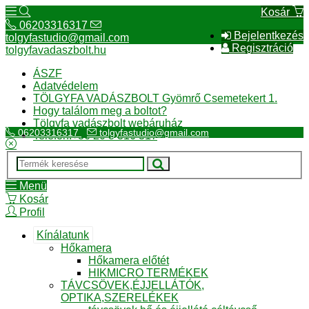
Kosár
06203316317
Bejelentkezés
tolgyfastudio@gmail.com
Regisztráció
tolgyfavadaszbolt.hu
ÁSZF
Adatvédelem
TÖLGYFA VADÁSZBOLT Gyömrő Csemetekert 1.
Hogy találom meg a boltot?
Tölgyfa vadászbolt webáruház
06203316317
tolgyfastudio@gmail.com
Telefon:+36 20 3 316 317
Menü
Kosár
Profil
Kínálatunk
Hőkamera
Hőkamera előtét
HIKMICRO TERMÉKEK
TÁVCSÖVEK,ÉJJELLÁTÓK,
OPTIKA,SZERELÉKEK