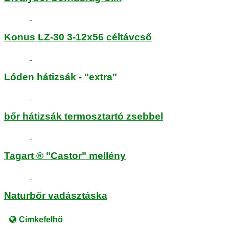
Konus LZ-30 3-12x56 céltávcső
Lóden hátizsák - "extra"
bőr hátizsák termosztartó zsebbel
Tagart ® "Castor" mellény
Naturbőr vadásztáska
Címkefelhő