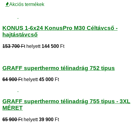
Akciós termékek
KONUS 1-6x24 KonusPro M30 Céltávcső -
hajtástávcső
153 700
Ft
helyett
144 500
Ft
GRAFF superthermo télinadrág 752 tipus
64 900
Ft
helyett
45 000
Ft
GRAFF superthermo télinadrág 755 tipus - 3XL
MÉRET
65 900
Ft
helyett
39 900
Ft