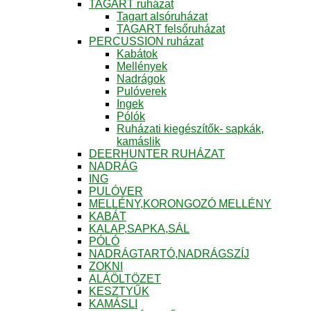
TAGART ruházat
Tagart alsóruházat
TAGART felsőruházat
PERCUSSION ruházat
Kabátok
Mellények
Nadrágok
Pulóverek
Ingek
Pólók
Ruházati kiegészítők- sapkák,
kamáslik
DEERHUNTER RUHÁZAT
NADRÁG
ING
PULÓVER
MELLÉNY,KORONGOZÓ MELLÉNY
KABÁT
KALAP,SAPKA,SÁL
PÓLÓ
NADRÁGTARTÓ,NADRÁGSZÍJ
ZOKNI
ALÁÖLTÖZET
KESZTYŰK
KAMÁSLI