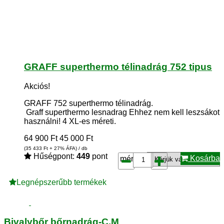
GRAFF superthermo télinadrág 752 tipus
Akciós!
GRAFF 752 superthermo télinadrág.
Graff superthermo lesnadrag Ehhez nem kell leszsákot
használni! 4 XL-es méreti.
64 900
Ft
45 000
Ft
(35 433
Ft
+ 27% ÁFA) / db
Hűségpont:
449
pont
Kosárba
méret*:
Legnépszerűbb termékek
Bivalybőr bőrnadrág-C.M