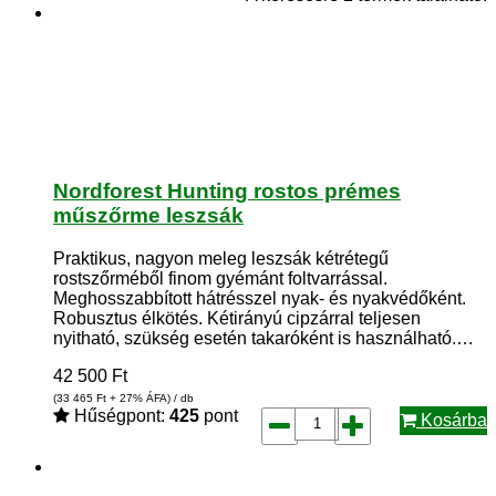
Nordforest Hunting rostos prémes
műszőrme leszsák
Praktikus, nagyon meleg leszsák kétrétegű
rostszőrméből finom gyémánt foltvarrással.
Meghosszabbított hátrésszel nyak- és nyakvédőként.
Robusztus élkötés. Kétirányú cipzárral teljesen
nyitható, szükség esetén takaróként is használható.…
42 500
Ft
(33 465
Ft
+ 27% ÁFA) / db
Hűségpont:
425
pont
Kosárba