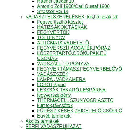
Haenel Jaeger 10
Antonio Zoli 1900/Carl Gustaf 1900
Strasser RS 14
VADÁSZFELSZERELÉSEK: tok,hátizsák,stb
Fegyvertísztító készlet
HÁTIZSÁKOK,TÁSKÁK
FEGYVERTOK
TÖLTÉNYŐV
AUTÓMATA VADETETŐ
FEGYVERSZÍJ,AGGATÉK,PÓRÁZ
LŐSZERTARTÓ,CSŐKUPAK,EÜ
CSOMAG
VADSZÁLLÍTÓ PONYVA
FEGYVERTÁMASZ,FEGYVERBELŐVŐ
VADÁSZSZÉK
LÁMPA , VADKAMERA
LŐBOT,Bipod
LESZSÁK,TAKARÓ,LESPÁRNA
fegyverszekrény
THERMACELL SZÚNYOGRIASZTÓ
kürt tok,távcsőtok
FŰRÉSZ,KÉSEK,ZSIGERELŐ CSÖRLŐ
Egyéb termékek
Akciós termékek
FÉRFI VADÁSZRUHÁZAT