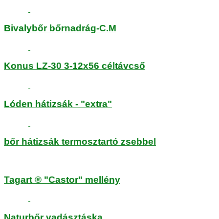
Bivalybőr bőrnadrág-C.M
Konus LZ-30 3-12x56 céltávcső
Lóden hátizsák - "extra"
bőr hátizsák termosztartó zsebbel
Tagart ® "Castor" mellény
Naturbőr vadásztáska