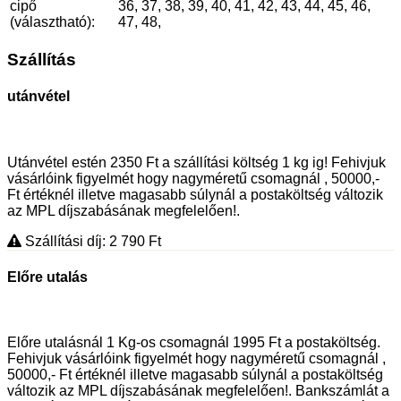
cipő
36, 37, 38, 39, 40, 41, 42, 43, 44, 45, 46,
(választható):
47, 48,
Szállítás
utánvétel
Utánvétel estén 2350 Ft a szállítási költség 1 kg ig! Fehivjuk
vásárlóink figyelmét hogy nagyméretű csomagnál , 50000,-
Ft értéknél illetve magasabb súlynál a postaköltség változik
az MPL díjszabásának megfelelően!.
Szállítási díj: 2 790
Ft
Előre utalás
Előre utalásnál 1 Kg-os csomagnál 1995 Ft a postaköltség.
Fehivjuk vásárlóink figyelmét hogy nagyméretű csomagnál ,
50000,- Ft értéknél illetve magasabb súlynál a postaköltség
változik az MPL díjszabásának megfelelően!. Bankszámlát a