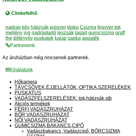
Címkefelhő
nadrag
kés
hátizsák
pulover
táska
Csizma
fegyver tok
mellény
ing
nadrágtartó
leszsák
tagart
gumicsizma
graff
the
töltényöv
puskatok
kalap
sapka
aggaték
Partnereink
Az áruházban még nincsenek partnerek.
Kínálatunk
Hőkamera
TÁVCSÖVEK,ÉJJELLÁTÓK, OPTIKA,SZERELÉKEK
PUSKATUS
VADÁSZFELSZERELÉSEK: tok,hátizsák,stb
Akciós termékek
FÉRFI VADÁSZRUHÁZAT
BŐR VADÁSZRUHÁZAT
NŐI VADÁSZRUHÁZAT
GUMICSIZMA,BAKANCS,CIPŐ
Vadászbakancs ,Vadászcipő, BŐRCSIZMA