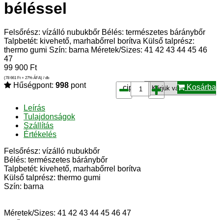
béléssel
Felsőrész: vízálló nubukbőr Bélés: természetes báránybőr
Talpbetét: kivehető, marhabőrrel borítva Külső talprész:
thermo gumi Szín: barna Méretek/Sizes: 41 42 43 44 45 46
47
99 900
Ft
(78 661
Ft
+ 27% ÁFA) / db
Hűségpont:
998
pont
Kosárba
cipő*:
Leírás
Tulajdonságok
Szállítás
Értékelés
Felsőrész: vízálló nubukbőr
Bélés: természetes báránybőr
Talpbetét: kivehető, marhabőrrel borítva
Külső talprész: thermo gumi
Szín: barna
Méretek/Sizes: 41 42 43 44 45 46 47