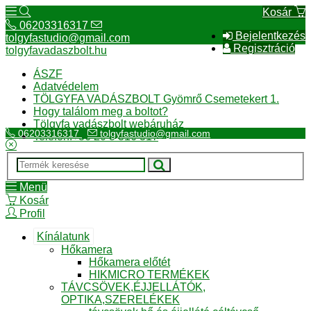
Kosár
06203316317
Bejelentkezés
tolgyfastudio@gmail.com
Regisztráció
tolgyfavadaszbolt.hu
ÁSZF
Adatvédelem
TÖLGYFA VADÁSZBOLT Gyömrő Csemetekert 1.
Hogy találom meg a boltot?
Tölgyfa vadászbolt webáruház
06203316317
tolgyfastudio@gmail.com
Telefon:+36 20 3 316 317
Menü
Kosár
Profil
Kínálatunk
Hőkamera
Hőkamera előtét
HIKMICRO TERMÉKEK
TÁVCSÖVEK,ÉJJELLÁTÓK,
OPTIKA,SZERELÉKEK