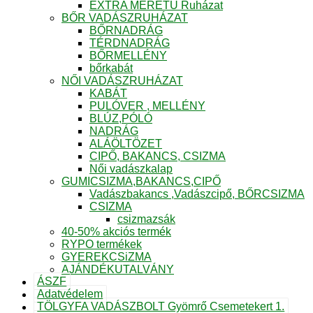
EXTRA MÉRETŰ Ruházat
BŐR VADÁSZRUHÁZAT
BŐRNADRÁG
TÉRDNADRÁG
BŐRMELLÉNY
bőrkabát
NŐI VADÁSZRUHÁZAT
KABÁT
PULÓVER , MELLÉNY
BLÚZ,PÓLÓ
NADRÁG
ALÁÖLTÖZET
CIPŐ, BAKANCS, CSIZMA
Női vadászkalap
GUMICSIZMA,BAKANCS,CIPŐ
Vadászbakancs ,Vadászcipő, BŐRCSIZMA
CSIZMA
csizmazsák
40-50% akciós termék
RYPO termékek
GYEREKCSiZMA
AJÁNDÉKUTALVÁNY
ÁSZF
Adatvédelem
TÖLGYFA VADÁSZBOLT Gyömrő Csemetekert 1.