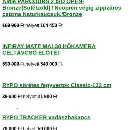
Aigle PARCOURS 2 ISO OPEN-
Bronze(Sötétzöld) / Neoprén végig zippzáros
csizma Naturkaucsuk./Bronze
109 900
Ft
helyett
104 450
Ft
INFIRAY MATE MAL38 HŐKAMERA
CÉLTÁVCSŐ ELŐTÉT
599 000
Ft
helyett
549 000
Ft
RYPO sörétes fegyvertok Classic-132 cm
39 600
Ft
helyett
21 900
Ft
RYPO TRACKER vadászbakancs
79 000
Ft
helyett
59 000
Ft