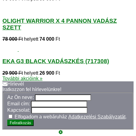
OLIGHT WARRIOR X 4 PANNON VADÁSZ
SZETT
78 000
Ft
helyett
74 000
Ft
EKA G3 BLACK VADÁSZKÉS (717308)
29 900
Ft
helyett
26 900
Ft
További akcióink »
Hírlevél
Iratkozzon fel hírlevelünkre!
Az Ön neve:
Email cím:
Kapcsolat:
Elfogadom a webáruház
Adatkezelési Szabályzatát
.
Feliratkozás