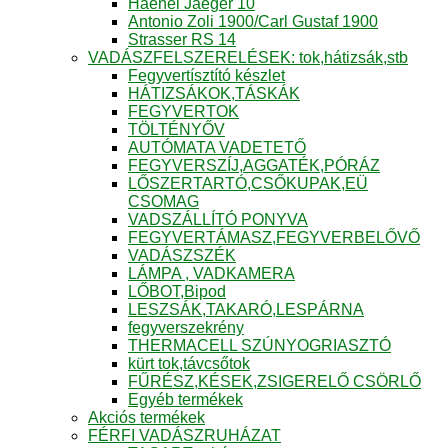
Haenel Jaeger 10
Antonio Zoli 1900/Carl Gustaf 1900
Strasser RS 14
VADÁSZFELSZERELÉSEK: tok,hátizsák,stb
Fegyvertísztító készlet
HÁTIZSÁKOK,TÁSKÁK
FEGYVERTOK
TÖLTÉNYŐV
AUTÓMATA VADETETŐ
FEGYVERSZÍJ,AGGATÉK,PÓRÁZ
LŐSZERTARTÓ,CSŐKUPAK,EÜ
CSOMAG
VADSZÁLLÍTÓ PONYVA
FEGYVERTÁMASZ,FEGYVERBELŐVŐ
VADÁSZSZÉK
LÁMPA , VADKAMERA
LŐBOT,Bipod
LESZSÁK,TAKARÓ,LESPÁRNA
fegyverszekrény
THERMACELL SZÚNYOGRIASZTÓ
kürt tok,távcsőtok
FŰRÉSZ,KÉSEK,ZSIGERELŐ CSÖRLŐ
Egyéb termékek
Akciós termékek
FÉRFI VADÁSZRUHÁZAT