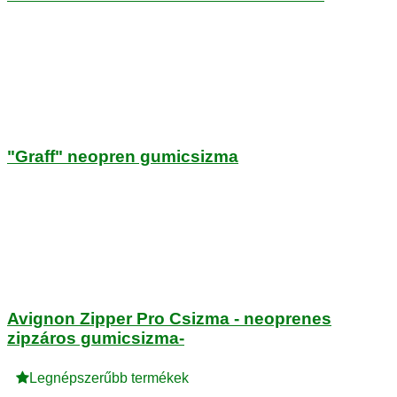
"Graff" neopren gumicsizma
Avignon Zipper Pro Csizma - neoprenes
zipzáros gumicsizma-
Legnépszerűbb termékek