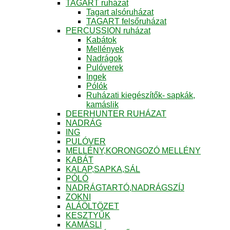
TAGART ruházat
Tagart alsóruházat
TAGART felsőruházat
PERCUSSION ruházat
Kabátok
Mellények
Nadrágok
Pulóverek
Ingek
Pólók
Ruházati kiegészítők- sapkák,
kamáslik
DEERHUNTER RUHÁZAT
NADRÁG
ING
PULÓVER
MELLÉNY,KORONGOZÓ MELLÉNY
KABÁT
KALAP,SAPKA,SÁL
PÓLÓ
NADRÁGTARTÓ,NADRÁGSZÍJ
ZOKNI
ALÁÖLTÖZET
KESZTYŰK
KAMÁSLI