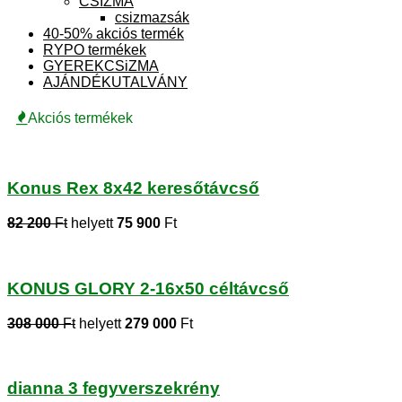
CSIZMA
csizmazsák
40-50% akciós termék
RYPO termékek
GYEREKCSiZMA
AJÁNDÉKUTALVÁNY
Akciós termékek
Konus Rex 8x42 keresőtávcső
82 200
Ft
helyett
75 900
Ft
KONUS GLORY 2-16x50 céltávcső
308 000
Ft
helyett
279 000
Ft
dianna 3 fegyverszekrény