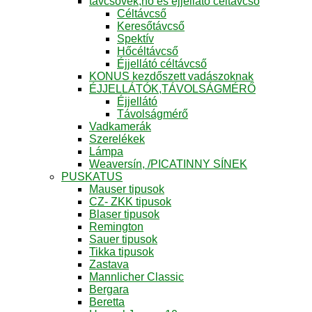
távcsövek,hő és éjjellátó céltávcső
Céltávcső
Keresőtávcső
Spektív
Hőcéltávcső
Éjjellátó céltávcső
KONUS kezdőszett vadászoknak
ÉJJELLÁTÓK,TÁVOLSÁGMÉRŐ
Éjjellátó
Távolságmérő
Vadkamerák
Szerelékek
Lámpa
Weaversín, /PICATINNY SÍNEK
PUSKATUS
Mauser tipusok
CZ- ZKK tipusok
Blaser tipusok
Remington
Sauer tipusok
Tikka tipusok
Zastava
Mannlicher Classic
Bergara
Beretta