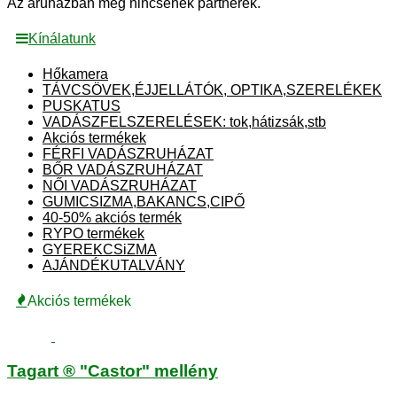
Az áruházban még nincsenek partnerek.
Kínálatunk
Hőkamera
TÁVCSÖVEK,ÉJJELLÁTÓK, OPTIKA,SZERELÉKEK
PUSKATUS
VADÁSZFELSZERELÉSEK: tok,hátizsák,stb
Akciós termékek
FÉRFI VADÁSZRUHÁZAT
BŐR VADÁSZRUHÁZAT
NŐI VADÁSZRUHÁZAT
GUMICSIZMA,BAKANCS,CIPŐ
40-50% akciós termék
RYPO termékek
GYEREKCSiZMA
AJÁNDÉKUTALVÁNY
Akciós termékek
Tagart ® "Castor" mellény