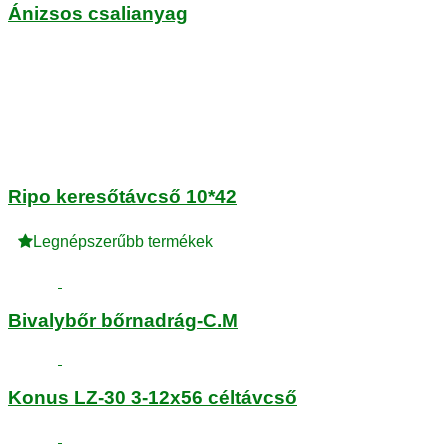
Ánizsos csalianyag
Ripo keresőtávcső 10*42
Legnépszerűbb termékek
Bivalybőr bőrnadrág-C.M
Konus LZ-30 3-12x56 céltávcső