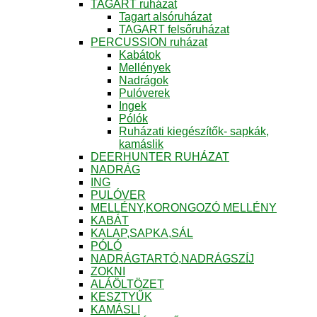
TAGART ruházat
Tagart alsóruházat
TAGART felsőruházat
PERCUSSION ruházat
Kabátok
Mellények
Nadrágok
Pulóverek
Ingek
Pólók
Ruházati kiegészítők- sapkák,
kamáslik
DEERHUNTER RUHÁZAT
NADRÁG
ING
PULÓVER
MELLÉNY,KORONGOZÓ MELLÉNY
KABÁT
KALAP,SAPKA,SÁL
PÓLÓ
NADRÁGTARTÓ,NADRÁGSZÍJ
ZOKNI
ALÁÖLTÖZET
KESZTYŰK
KAMÁSLI