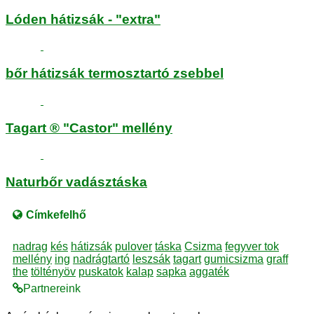
Lóden hátizsák - "extra"
bőr hátizsák termosztartó zsebbel
Tagart ® "Castor" mellény
Naturbőr vadásztáska
Címkefelhő
nadrag
kés
hátizsák
pulover
táska
Csizma
fegyver tok
mellény
ing
nadrágtartó
leszsák
tagart
gumicsizma
graff
the
töltényöv
puskatok
kalap
sapka
aggaték
Partnereink