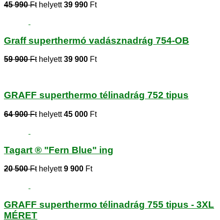
45 990
Ft
helyett
39 990
Ft
Graff superthermó vadásznadrág 754-OB
59 900
Ft
helyett
39 900
Ft
GRAFF superthermo télinadrág 752 tipus
64 900
Ft
helyett
45 000
Ft
Tagart ® "Fern Blue" ing
20 500
Ft
helyett
9 900
Ft
GRAFF superthermo télinadrág 755 tipus - 3XL
MÉRET