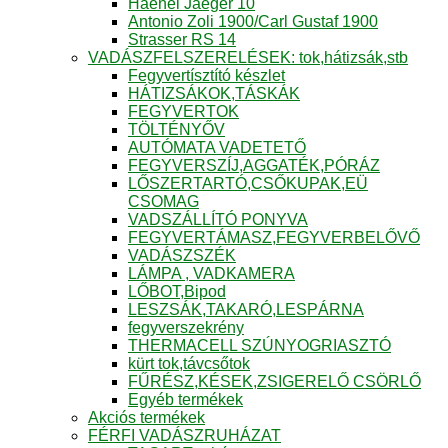
Haenel Jaeger 10
Antonio Zoli 1900/Carl Gustaf 1900
Strasser RS 14
VADÁSZFELSZERELÉSEK: tok,hátizsák,stb
Fegyvertísztító készlet
HÁTIZSÁKOK,TÁSKÁK
FEGYVERTOK
TÖLTÉNYŐV
AUTÓMATA VADETETŐ
FEGYVERSZÍJ,AGGATÉK,PÓRÁZ
LŐSZERTARTÓ,CSŐKUPAK,EÜ
CSOMAG
VADSZÁLLÍTÓ PONYVA
FEGYVERTÁMASZ,FEGYVERBELŐVŐ
VADÁSZSZÉK
LÁMPA , VADKAMERA
LŐBOT,Bipod
LESZSÁK,TAKARÓ,LESPÁRNA
fegyverszekrény
THERMACELL SZÚNYOGRIASZTÓ
kürt tok,távcsőtok
FŰRÉSZ,KÉSEK,ZSIGERELŐ CSÖRLŐ
Egyéb termékek
Akciós termékek
FÉRFI VADÁSZRUHÁZAT