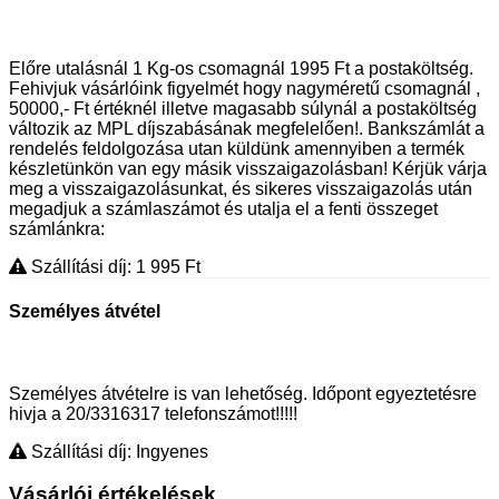
Előre utalásnál 1 Kg-os csomagnál 1995 Ft a postaköltség.
Fehivjuk vásárlóink figyelmét hogy nagyméretű csomagnál ,
50000,- Ft értéknél illetve magasabb súlynál a postaköltség
változik az MPL díjszabásának megfelelően!. Bankszámlát a
rendelés feldolgozása utan küldünk amennyiben a termék
készletünkön van egy másik visszaigazolásban! Kérjük várja
meg a visszaigazolásunkat, és sikeres visszaigazolás után
megadjuk a számlaszámot és utalja el a fenti összeget
számlánkra:
Szállítási díj: 1 995
Ft
Személyes átvétel
Személyes átvételre is van lehetőség. Időpont egyeztetésre
hivja a 20/3316317 telefonszámot!!!!!
Szállítási díj: Ingyenes
Vásárlói értékelések