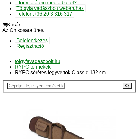
Hogy találom meg a boltot?
Tölgyfa vadászbolt webáruház
Telefon:+36 20 3 316 317
Kosár
Az Ön kosara üres.
Bejelentkezés
Regisztráció
tolgyfavadaszbolt.hu
RYPO termékek
RYPO sörétes fegyvertok Classic-132 cm