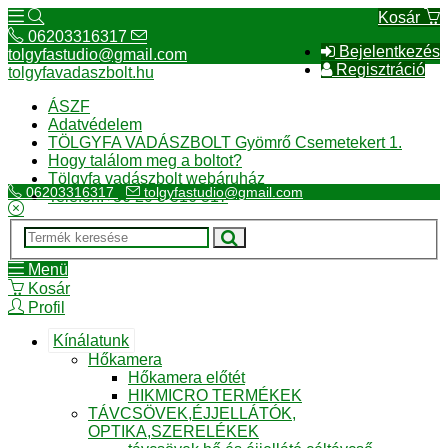
Kosár
06203316317
Bejelentkezés
tolgyfastudio@gmail.com
Regisztráció
tolgyfavadaszbolt.hu
ÁSZF
Adatvédelem
TÖLGYFA VADÁSZBOLT Gyömrő Csemetekert 1.
Hogy találom meg a boltot?
Tölgyfa vadászbolt webáruház
06203316317
tolgyfastudio@gmail.com
Telefon:+36 20 3 316 317
Menü
Kosár
Profil
Kínálatunk
Hőkamera
Hőkamera előtét
HIKMICRO TERMÉKEK
TÁVCSÖVEK,ÉJJELLÁTÓK,
OPTIKA,SZERELÉKEK