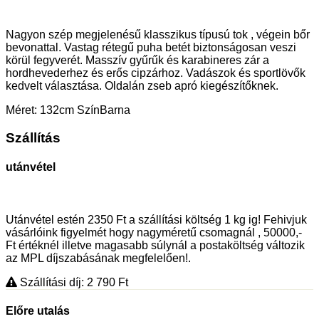
Nagyon szép megjelenésű klasszikus típusú tok , végein bőr
bevonattal. Vastag rétegű puha betét biztonságosan veszi
körül fegyverét. Masszív gyűrűk és karabineres zár a
hordhevederhez és erős cipzárhoz. Vadászok és sportlövők
kedvelt választása. Oldalán zseb apró kiegészítőknek.
Méret: 132cm SzínBarna
Szállítás
utánvétel
Utánvétel estén 2350 Ft a szállítási költség 1 kg ig! Fehivjuk
vásárlóink figyelmét hogy nagyméretű csomagnál , 50000,-
Ft értéknél illetve magasabb súlynál a postaköltség változik
az MPL díjszabásának megfelelően!.
Szállítási díj: 2 790
Ft
Előre utalás