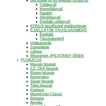
távcsövek,hő és éjjellátó céltávcső
Céltávcső
Keresőtávcső
Spektív
Hőcéltávcső
Éjjellátó céltávcső
KONUS kezdőszett vadászoknak
ÉJJELLÁTÓK,TÁVOLSÁGMÉRŐ
Éjjellátó
Távolságmérő
Vadkamerák
Szerelékek
Lámpa
Weaversín, /PICATINNY SÍNEK
PUSKATUS
Mauser tipusok
CZ- ZKK tipusok
Blaser tipusok
Remington
Sauer tipusok
Tikka tipusok
Zastava
Mannlicher Classic
Bergara
Beretta