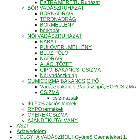
EXTRA MÉRETŰ Ruházat
BŐR VADÁSZRUHÁZAT
BŐRNADRÁG
TÉRDNADRÁG
BŐRMELLÉNY
bőrkabát
NŐI VADÁSZRUHÁZAT
KABÁT
PULÓVER , MELLÉNY
BLÚZ,PÓLÓ
NADRÁG
ALÁÖLTÖZET
CIPŐ, BAKANCS, CSIZMA
Női vadászkalap
GUMICSIZMA,BAKANCS,CIPŐ
Vadászbakancs ,Vadászcipő, BŐRCSIZMA
CSIZMA
csizmazsák
40-50% akciós termék
RYPO termékek
GYEREKCSiZMA
AJÁNDÉKUTALVÁNY
ÁSZF
Adatvédelem
TÖLGYFA VADÁSZBOLT Gyömrő Csemetekert 1.