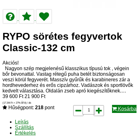
RYPO sörétes fegyvertok
Classic-132 cm
Akciós!
Nagyon szép megjelenésű klasszikus típusú tok , végein
bőr bevonattal. Vastag rétegű puha betét biztonságosan
veszi körül fegyverét. Masszív gyűrűk és karabineres zár a
hordhevederhez és erős cipzárhoz. Vadászok és sportlövők
kedvelt választása. Oldalán zseb apró kiegészítőknek.…
39 600
Ft
21 900
Ft
(17 244
Ft
+ 27% ÁFA) / db
Hűségpont:
218
pont
Kosárba
Leírás
Szállítás
Értékelés