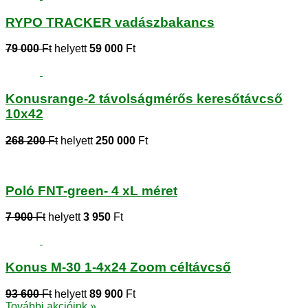
RYPO TRACKER vadászbakancs
79 000
Ft
helyett
59 000
Ft
Konusrange-2 távolságmérős keresőtávcső
10x42
268 200
Ft
helyett
250 000
Ft
Poló FNT-green- 4 xL méret
7 900
Ft
helyett
3 950
Ft
Konus M-30 1-4x24 Zoom céltávcső
93 600
Ft
helyett
89 900
Ft
További akcióink »