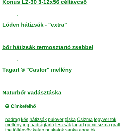
Konus LZ-30 3-12x56 céltávcső
Lóden hátizsák - "extra"
bőr hátizsák termosztartó zsebbel
Tagart ® "Castor" mellény
Naturbőr vadásztáska
Címkefelhő
nadrag
kés
hátizsák
pulover
táska
Csizma
fegyver tok
mellény
ing
nadrágtartó
leszsák
tagart
gumicsizma
graff
the
töltényöv
kalap
puskatok
sapka
aggaték