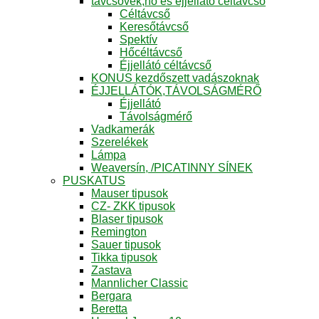
távcsövek,hő és éjjellátó céltávcső
Céltávcső
Keresőtávcső
Spektív
Hőcéltávcső
Éjjellátó céltávcső
KONUS kezdőszett vadászoknak
ÉJJELLÁTÓK,TÁVOLSÁGMÉRŐ
Éjjellátó
Távolságmérő
Vadkamerák
Szerelékek
Lámpa
Weaversín, /PICATINNY SÍNEK
PUSKATUS
Mauser tipusok
CZ- ZKK tipusok
Blaser tipusok
Remington
Sauer tipusok
Tikka tipusok
Zastava
Mannlicher Classic
Bergara
Beretta