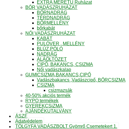
EXTRA MÉRETŰ Ruházat
BŐR VADÁSZRUHÁZAT
BŐRNADRÁG
TÉRDNADRÁG
BŐRMELLÉNY
bőrkabát
NŐI VADÁSZRUHÁZAT
KABÁT
PULÓVER , MELLÉNY
BLÚZ,PÓLÓ
NADRÁG
ALÁÖLTÖZET
CIPŐ, BAKANCS, CSIZMA
Női vadászkalap
GUMICSIZMA,BAKANCS,CIPŐ
Vadászbakancs ,Vadászcipő, BŐRCSIZMA
CSIZMA
csizmazsák
40-50% akciós termék
RYPO termékek
GYEREKCSiZMA
AJÁNDÉKUTALVÁNY
ÁSZF
Adatvédelem
TÖLGYFA VADÁSZBOLT Gyömrő Csemetekert 1.