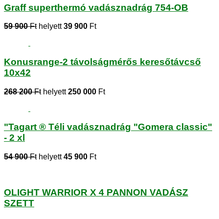
Graff superthermó vadásznadrág 754-OB
59 900
Ft
helyett
39 900
Ft
Konusrange-2 távolságmérős keresőtávcső
10x42
268 200
Ft
helyett
250 000
Ft
"Tagart ® Téli vadásznadrág "Gomera classic"
- 2 xl
54 900
Ft
helyett
45 900
Ft
OLIGHT WARRIOR X 4 PANNON VADÁSZ
SZETT