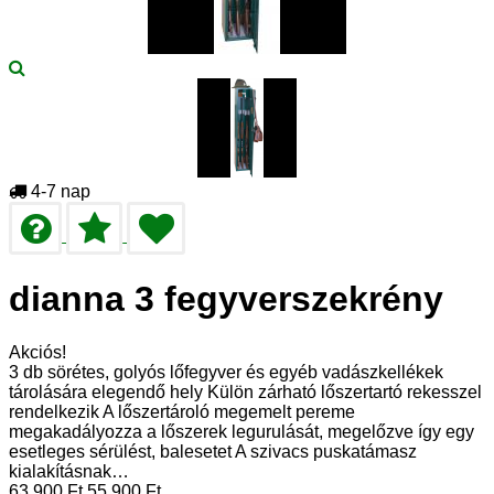
4-7 nap
dianna 3 fegyverszekrény
Akciós!
3 db sörétes, golyós lőfegyver és egyéb vadászkellékek
tárolására elegendő hely Külön zárható lőszertartó rekesszel
rendelkezik A lőszertároló megemelt pereme
megakadályozza a lőszerek legurulását, megelőzve így egy
esetleges sérülést, balesetet A szivacs puskatámasz
kialakításnak…
63 900
Ft
55 900
Ft