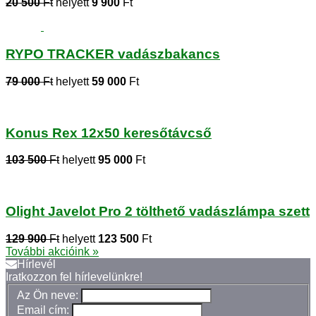
20 500
Ft
helyett
9 900
Ft
RYPO TRACKER vadászbakancs
79 000
Ft
helyett
59 000
Ft
Konus Rex 12x50 keresőtávcső
103 500
Ft
helyett
95 000
Ft
Olight Javelot Pro 2 tölthető vadászlámpa szett
129 900
Ft
helyett
123 500
Ft
További akcióink »
Hírlevél
Iratkozzon fel hírlevelünkre!
Az Ön neve:
Email cím: