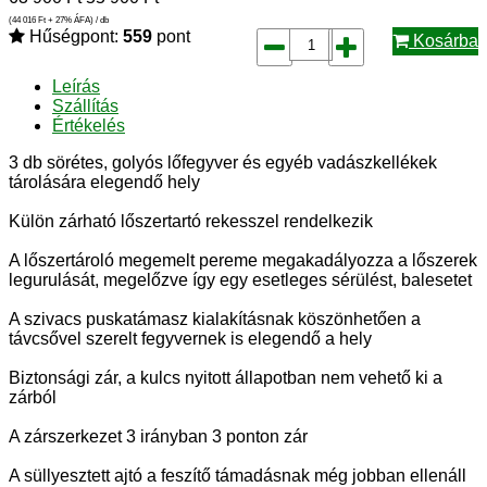
(44 016
Ft
+ 27% ÁFA) / db
Hűségpont:
559
pont
Kosárba
Leírás
Szállítás
Értékelés
3 db sörétes, golyós lőfegyver és egyéb vadászkellékek
tárolására elegendő hely
Külön zárható lőszertartó rekesszel rendelkezik
A lőszertároló megemelt pereme megakadályozza a lőszerek
legurulását, megelőzve így egy esetleges sérülést, balesetet
A szivacs puskatámasz kialakításnak köszönhetően a
távcsővel szerelt fegyvernek is elegendő a hely
Biztonsági zár, a kulcs nyitott állapotban nem vehető ki a
zárból
A zárszerkezet 3 irányban 3 ponton zár
A süllyesztett ajtó a feszítő támadásnak még jobban ellenáll