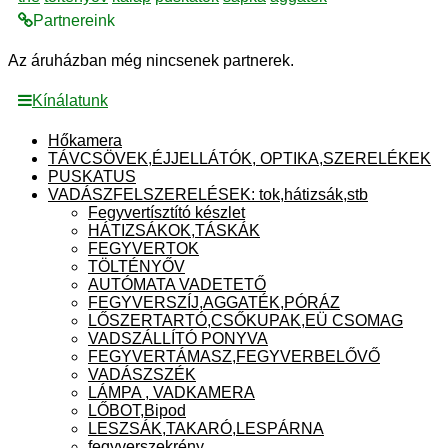
Partnereink
Az áruházban még nincsenek partnerek.
Kínálatunk
Hőkamera
TÁVCSÖVEK,ÉJJELLÁTÓK, OPTIKA,SZERELÉKEK
PUSKATUS
VADÁSZFELSZERELÉSEK: tok,hátizsák,stb
Fegyvertísztító készlet
HÁTIZSÁKOK,TÁSKÁK
FEGYVERTOK
TÖLTÉNYŐV
AUTÓMATA VADETETŐ
FEGYVERSZÍJ,AGGATÉK,PÓRÁZ
LŐSZERTARTÓ,CSŐKUPAK,EÜ CSOMAG
VADSZÁLLÍTÓ PONYVA
FEGYVERTÁMASZ,FEGYVERBELŐVŐ
VADÁSZSZÉK
LÁMPA , VADKAMERA
LŐBOT,Bipod
LESZSÁK,TAKARÓ,LESPÁRNA
fegyverszekrény