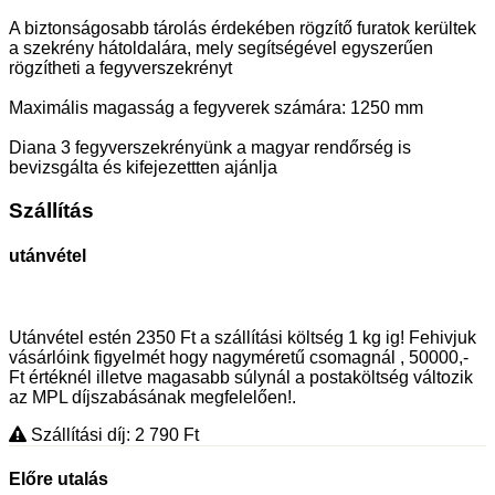
A biztonságosabb tárolás érdekében rögzítő furatok kerültek
a szekrény hátoldalára, mely segítségével egyszerűen
rögzítheti a fegyverszekrényt
Maximális magasság a fegyverek számára: 1250 mm
Diana 3 fegyverszekrényünk a magyar rendőrség is
bevizsgálta és kifejezettten ajánlja
Szállítás
utánvétel
Utánvétel estén 2350 Ft a szállítási költség 1 kg ig! Fehivjuk
vásárlóink figyelmét hogy nagyméretű csomagnál , 50000,-
Ft értéknél illetve magasabb súlynál a postaköltség változik
az MPL díjszabásának megfelelően!.
Szállítási díj: 2 790
Ft
Előre utalás