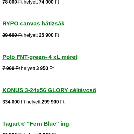
78 000
Ft
helyett
74 000
Ft
RYPO canvas hátizsák
39 600
Ft
helyett
25 900
Ft
Poló FNT-green- 4 xL méret
7 900
Ft
helyett
3 950
Ft
KONUS 3-24x56 GLORY céltávcső
334 000
Ft
helyett
299 900
Ft
Tagart ® "Fern Blue" ing