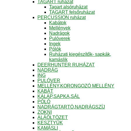
TAGART ruházat
Tagart alsóruházat
TAGART felsőruházat
PERCUSSION ruházat
Kabátok
Mellények
Nadrágok
Pulóverek
Ingek
Pólók
Ruházati kiegészítők- sapkák,
kamáslik
DEERHUNTER RUHÁZAT
NADRÁG
ING
PULÓVER
MELLÉNY,KORONGOZÓ MELLÉNY
KABÁT
KALAP,SAPKA,SÁL
PÓLÓ
NADRÁGTARTÓ,NADRÁGSZÍJ
ZOKNI
ALÁÖLTÖZET
KESZTYŰK
KAMÁSLI