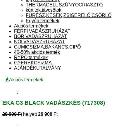
THERMACELL SZÚNYOGRIASZTÓ
kürt tok,távcsőtok
FŰRÉSZ,KÉSEK,ZSIGERELŐ CSÖRLŐ
Egyéb termékek
Akciós termékek
FÉRFI VADÁSZRUHÁZAT
BŐR VADÁSZRUHÁZAT
NŐI VADÁSZRUHÁZAT
GUMICSIZMA,BAKANCS,CIPŐ
40-50% akciós termék
RYPO termékek
GYEREKCSiZMA
AJÁNDÉKUTALVÁNY
Akciós termékek
EKA G3 BLACK VADÁSZKÉS (717308)
29 900
Ft
helyett
26 900
Ft