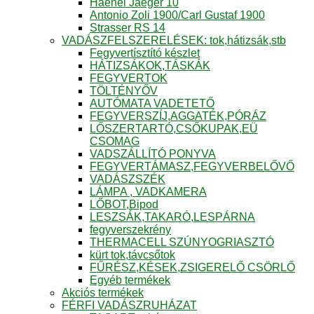
Haenel Jaeger 10
Antonio Zoli 1900/Carl Gustaf 1900
Strasser RS 14
VADÁSZFELSZERELÉSEK: tok,hátizsák,stb
Fegyvertísztító készlet
HÁTIZSÁKOK,TÁSKÁK
FEGYVERTOK
TÖLTÉNYŐV
AUTÓMATA VADETETŐ
FEGYVERSZÍJ,AGGATÉK,PÓRÁZ
LŐSZERTARTÓ,CSŐKUPAK,EÜ
CSOMAG
VADSZÁLLÍTÓ PONYVA
FEGYVERTÁMASZ,FEGYVERBELŐVŐ
VADÁSZSZÉK
LÁMPA , VADKAMERA
LŐBOT,Bipod
LESZSÁK,TAKARÓ,LESPÁRNA
fegyverszekrény
THERMACELL SZÚNYOGRIASZTÓ
kürt tok,távcsőtok
FŰRÉSZ,KÉSEK,ZSIGERELŐ CSÖRLŐ
Egyéb termékek
Akciós termékek
FÉRFI VADÁSZRUHÁZAT