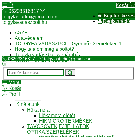
Kosár
06203316317
Bejelentkezés
tolgyfastudio@gmail.com
Regisztráció
tolgyfavadaszbolt.hu
ÁSZF
Adatvédelem
TÖLGYFA VADÁSZBOLT Gyömrő Csemetekert 1.
Hogy találom meg a boltot?
Tölgyfa vadászbolt webáruház
06203316317
tolgyfastudio@gmail.com
Telefon:+36 20 3 316 317
Menü
Kosár
Profil
Kínálatunk
Hőkamera
Hőkamera előtét
HIKMICRO TERMÉKEK
TÁVCSÖVEK,ÉJJELLÁTÓK,
OPTIKA,SZERELÉKEK