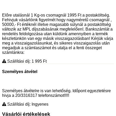
Előre utalásnál 1 Kg-os csomagnál 1995 Ft a postaköltség.
Fehivjuk vásárlóink figyelmét hogy nagyméretű csomagnál ,
50000,- Ft értéknél illetve magasabb súlynál a postaköltség
változik az MPL díjszabásának megfelelően!. Bankszámlát a
rendelés feldolgozása utan küldünk amennyiben a termék
készletünkön van egy másik visszaigazolásban! Kérjük várja
meg a visszaigazolásunkat, és sikeres visszaigazolás után
megadjuk a számlaszámot és utalja el a fenti összeget
számlánkra:
Szállítási díj: 1 995
Ft
Személyes átvétel
Személyes átvételre is van lehetőség. Időpont egyeztetésre
hivja a 20/3316317 telefonszámot!!!!!
Szállítási díj: Ingyenes
Vásárlói értékelések