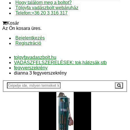
Hogy találom meg a boltot?
Tölgyfa vadászbolt webáruház
Telefon:+36 20 3 316 317
Kosár
Az Ön kosara üres.
Bejelentkezés
Regisztráció
tolgyfavadaszbolt.hu
VADÁSZFELSZERELÉSEK: tok,hátizsák,stb
fegyverszekrény
dianna 3 fegyverszekrény