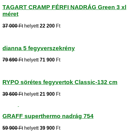
TAGART CRAMP FÉRFI NADRÁG Green 3 xl
méret
37 000
Ft
helyett
22 200
Ft
dianna 5 fegyverszekrény
79 690
Ft
helyett
71 900
Ft
RYPO sörétes fegyvertok Classic-132 cm
39 600
Ft
helyett
21 900
Ft
GRAFF superthermo nadrág 754
59 900
Ft
helyett
39 900
Ft