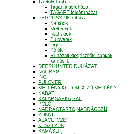
TAGART ruházat
Tagart alsóruházat
TAGART felsőruházat
PERCUSSION ruházat
Kabátok
Mellények
Nadrágok
Pulóverek
Ingek
Pólók
Ruházati kiegészítők- sapkák,
kamáslik
DEERHUNTER RUHÁZAT
NADRÁG
ING
PULÓVER
MELLÉNY,KORONGOZÓ MELLÉNY
KABÁT
KALAP,SAPKA,SÁL
PÓLÓ
NADRÁGTARTÓ,NADRÁGSZÍJ
ZOKNI
ALÁÖLTÖZET
KESZTYŰK
KAMÁSLI