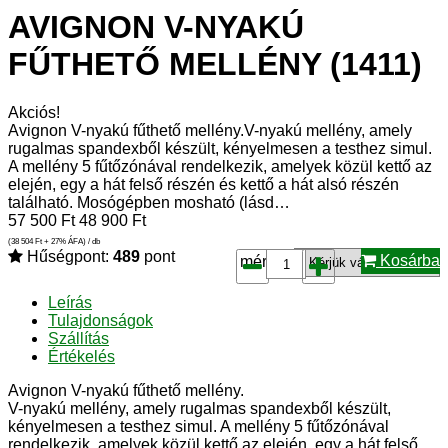
AVIGNON V-NYAKÚ
FŰTHETŐ MELLÉNY (1411)
Akciós!
Avignon V-nyakú fűthető mellény.V-nyakú mellény, amely
rugalmas spandexből készült, kényelmesen a testhez simul.
A mellény 5 fűtőzónával rendelkezik, amelyek közül kettő az
elején, egy a hát felső részén és kettő a hát alsó részén
található. Mosógépben mosható (lásd…
57 500
Ft
48 900
Ft
(38 504
Ft
+ 27% ÁFA) / db
Hűségpont:
489
pont
Kosárba
méret*:
Leírás
Tulajdonságok
Szállítás
Értékelés
Avignon V-nyakú fűthető mellény.
V-nyakú mellény, amely rugalmas spandexből készült,
kényelmesen a testhez simul. A mellény 5 fűtőzónával
rendelkezik, amelyek közül kettő az elején, egy a hát felső