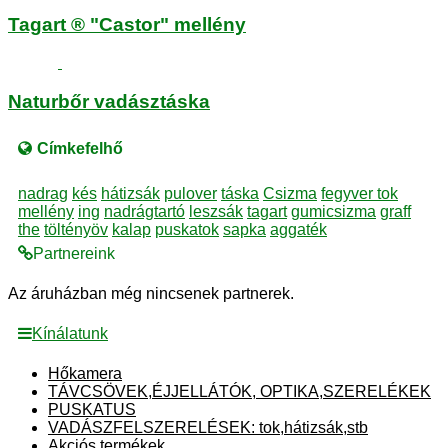
Tagart ® "Castor" mellény
Naturbőr vadásztáska
Címkefelhő
nadrag
kés
hátizsák
pulover
táska
Csizma
fegyver tok
mellény
ing
nadrágtartó
leszsák
tagart
gumicsizma
graff
the
töltényöv
kalap
puskatok
sapka
aggaték
Partnereink
Az áruházban még nincsenek partnerek.
Kínálatunk
Hőkamera
TÁVCSÖVEK,ÉJJELLÁTÓK, OPTIKA,SZERELÉKEK
PUSKATUS
VADÁSZFELSZERELÉSEK: tok,hátizsák,stb
Akciós termékek