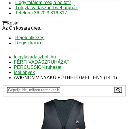
Hogy találom meg a boltot?
Tölgyfa vadászbolt webáruház
Telefon:+36 20 3 316 317
Kosár
Az Ön kosara üres.
Bejelentkezés
Regisztráció
tolgyfavadaszbolt.hu
FÉRFI VADÁSZRUHÁZAT
PERCUSSION ruházat
Mellények
AVIGNON V-NYAKÚ FŰTHETŐ MELLÉNY (1411)