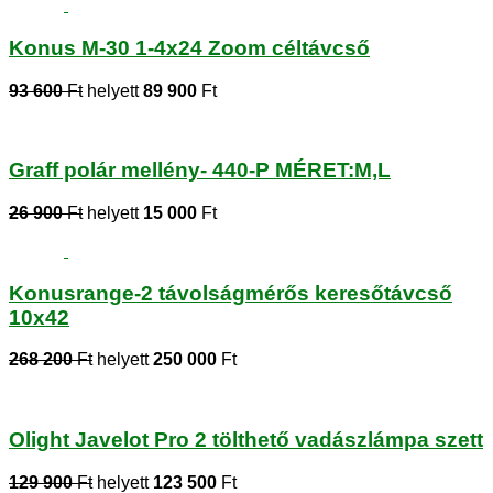
Konus M-30 1-4x24 Zoom céltávcső
93 600
Ft
helyett
89 900
Ft
Graff polár mellény- 440-P MÉRET:M,L
26 900
Ft
helyett
15 000
Ft
Konusrange-2 távolságmérős keresőtávcső
10x42
268 200
Ft
helyett
250 000
Ft
Olight Javelot Pro 2 tölthető vadászlámpa szett
129 900
Ft
helyett
123 500
Ft