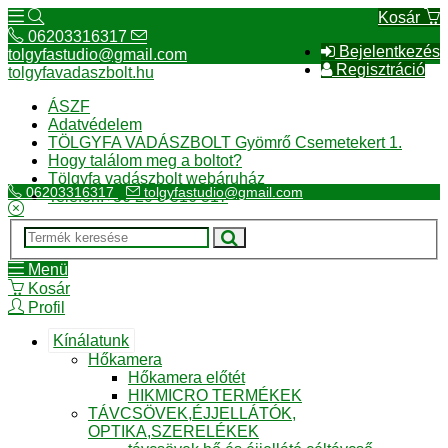
Kosár
06203316317
Bejelentkezés
tolgyfastudio@gmail.com
Regisztráció
tolgyfavadaszbolt.hu
ÁSZF
Adatvédelem
TÖLGYFA VADÁSZBOLT Gyömrő Csemetekert 1.
Hogy találom meg a boltot?
Tölgyfa vadászbolt webáruház
06203316317
tolgyfastudio@gmail.com
Telefon:+36 20 3 316 317
Menü
Kosár
Profil
Kínálatunk
Hőkamera
Hőkamera előtét
HIKMICRO TERMÉKEK
TÁVCSÖVEK,ÉJJELLÁTÓK,
OPTIKA,SZERELÉKEK