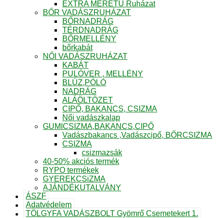
EXTRA MÉRETŰ Ruházat
BŐR VADÁSZRUHÁZAT
BŐRNADRÁG
TÉRDNADRÁG
BŐRMELLÉNY
bőrkabát
NŐI VADÁSZRUHÁZAT
KABÁT
PULÓVER , MELLÉNY
BLÚZ,PÓLÓ
NADRÁG
ALÁÖLTÖZET
CIPŐ, BAKANCS, CSIZMA
Női vadászkalap
GUMICSIZMA,BAKANCS,CIPŐ
Vadászbakancs ,Vadászcipő, BŐRCSIZMA
CSIZMA
csizmazsák
40-50% akciós termék
RYPO termékek
GYEREKCSiZMA
AJÁNDÉKUTALVÁNY
ÁSZF
Adatvédelem
TÖLGYFA VADÁSZBOLT Gyömrő Csemetekert 1.