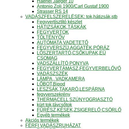
Haenel Jaeger 10
Antonio Zoli 1900/Carl Gustaf 1900
Strasser RS 14
VADÁSZFELSZERELÉSEK: tok,hátizsák,stb
Fegyvertísztító készlet
HÁTIZSÁKOK,TÁSKÁK
FEGYVERTOK
TÖLTÉNYŐV
AUTÓMATA VADETETŐ
FEGYVERSZÍJ,AGGATÉK,PÓRÁZ
LŐSZERTARTÓ,CSŐKUPAK,EÜ
CSOMAG
VADSZÁLLÍTÓ PONYVA
FEGYVERTÁMASZ,FEGYVERBELŐVŐ
VADÁSZSZÉK
LÁMPA , VADKAMERA
LŐBOT,Bipod
LESZSÁK,TAKARÓ,LESPÁRNA
fegyverszekrény
THERMACELL SZÚNYOGRIASZTÓ
kürt tok,távcsőtok
FŰRÉSZ,KÉSEK,ZSIGERELŐ CSÖRLŐ
Egyéb termékek
Akciós termékek
FÉRFI VADÁSZRUHÁZAT