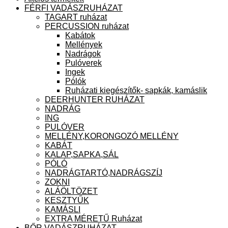
FÉRFI VADÁSZRUHÁZAT
TAGART ruházat
PERCUSSION ruházat
Kabátok
Mellények
Nadrágok
Pulóverek
Ingek
Pólók
Ruházati kiegészítők- sapkák, kamáslik
DEERHUNTER RUHÁZAT
NADRÁG
ING
PULÓVER
MELLÉNY,KORONGOZÓ MELLÉNY
KABÁT
KALAP,SAPKA,SÁL
PÓLÓ
NADRÁGTARTÓ,NADRÁGSZÍJ
ZOKNI
ALÁÖLTÖZET
KESZTYŰK
KAMÁSLI
EXTRA MÉRETŰ Ruházat
BŐR VADÁSZRUHÁZAT