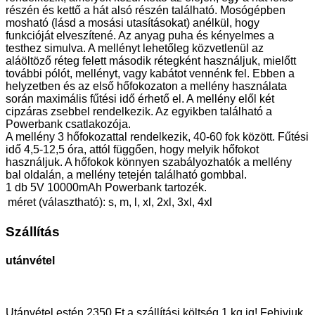
részén és kettő a hát alsó részén található. Mosógépben
mosható (lásd a mosási utasításokat) anélkül, hogy
funkcióját elveszítené. Az anyag puha és kényelmes a
testhez simulva. A mellényt lehetőleg közvetlenül az
aláöltöző réteg felett második rétegként használjuk, mielőtt
további pólót, mellényt, vagy kabátot vennénk fel. Ebben a
helyzetben és az első hőfokozaton a mellény használata
során maximális fűtési idő érhető el. A mellény elől két
cipzáras zsebbel rendelkezik. Az egyikben található a
Powerbank csatlakozója.
A mellény 3 hőfokozattal rendelkezik, 40-60 fok között. Fűtési
idő 4,5-12,5 óra, attól függően, hogy melyik hőfokot
használjuk. A hőfokok könnyen szabályozhatók a mellény
bal oldalán, a mellény tetején található gombbal.
1 db 5V 10000mAh Powerbank tartozék.
méret (választható):
s, m, l, xl, 2xl, 3xl, 4xl
Szállítás
utánvétel
Utánvétel estén 2350 Ft a szállítási költség 1 kg ig! Fehivjuk