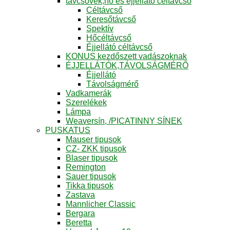
távcsövek,hő és éjjellátó céltávcső
Céltávcső
Keresőtávcső
Spektív
Hőcéltávcső
Éjjellátó céltávcső
KONUS kezdőszett vadászoknak
ÉJJELLÁTÓK,TÁVOLSÁGMÉRŐ
Éjjellátó
Távolságmérő
Vadkamerák
Szerelékek
Lámpa
Weaversín, /PICATINNY SÍNEK
PUSKATUS
Mauser tipusok
CZ- ZKK tipusok
Blaser tipusok
Remington
Sauer tipusok
Tikka tipusok
Zastava
Mannlicher Classic
Bergara
Beretta