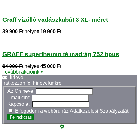
Graff vízálló vadászkabát 3 XL- méret
39 900
Ft
helyett
19 900
Ft
GRAFF superthermo télinadrág 752 tipus
64 900
Ft
helyett
45 000
Ft
További akcióink »
Hírlevél
Iratkozzon fel hírlevelünkre!
Az Ön neve:
Email cím:
Kapcsolat:
Elfogadom a webáruház
Adatkezelési Szabályzatát
.
Feliratkozás
Üzemeltető
Online elállás