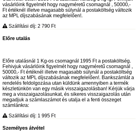
vásárlóink figyelmét hogy nagyméretű csomagnál , 50000,-
Ft értéknél illetve magasabb súlynál a postaköltség változik
az MPL díjszabásának megfelelően!.
Szállítási díj: 2 790
Ft
Előre utalás
Előre utalásnál 1 Kg-os csomagnál 1995 Ft a postaköltség.
Fehivjuk vásárlóink figyelmét hogy nagyméretű csomagnál ,
50000,- Ft értéknél illetve magasabb súlynál a postaköltség
változik az MPL díjszabásának megfelelően!. Bankszámlát a
rendelés feldolgozása utan küldünk amennyiben a termék
készletünkön van egy másik visszaigazolásban! Kérjük várja
meg a visszaigazolásunkat, és sikeres visszaigazolás után
megadjuk a számlaszámot és utalja el a fenti összeget
számlánkra:
Szállítási díj: 1 995
Ft
Személyes átvétel