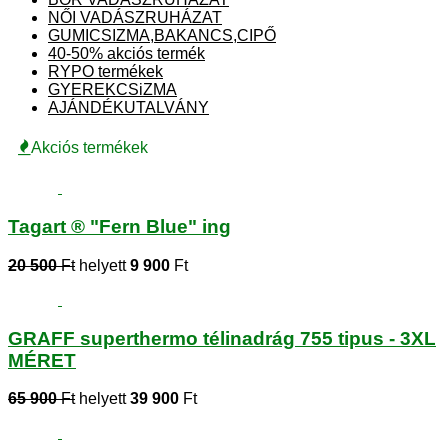
NŐI VADÁSZRUHÁZAT
GUMICSIZMA,BAKANCS,CIPŐ
40-50% akciós termék
RYPO termékek
GYEREKCSiZMA
AJÁNDÉKUTALVÁNY
Akciós termékek
Tagart ® "Fern Blue" ing
20 500
Ft
helyett
9 900
Ft
GRAFF superthermo télinadrág 755 tipus - 3XL
MÉRET
65 900
Ft
helyett
39 900
Ft