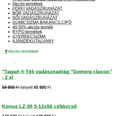
Akciós termékek
FÉRFI VADÁSZRUHÁZAT
BŐR VADÁSZRUHÁZAT
NŐI VADÁSZRUHÁZAT
GUMICSIZMA,BAKANCS,CIPŐ
40-50% akciós termék
RYPO termékek
GYEREKCSiZMA
AJÁNDÉKUTALVÁNY
Akciós termékek
"Tagart ® Téli vadásznadrág "Gomera classic"
- 2 xl
54 900
Ft
helyett
45 900
Ft
Konus LZ-30 3-12x56 céltávcső