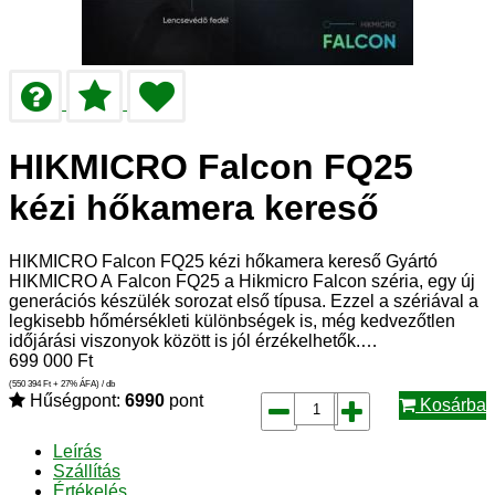
HIKMICRO Falcon FQ25
kézi hőkamera kereső
HIKMICRO Falcon FQ25 kézi hőkamera kereső Gyártó
HIKMICRO A Falcon FQ25 a Hikmicro Falcon széria, egy új
generációs készülék sorozat első típusa. Ezzel a szériával a
legkisebb hőmérsékleti különbségek is, még kedvezőtlen
időjárási viszonyok között is jól érzékelhetők.…
699 000
Ft
(550 394
Ft
+ 27% ÁFA) / db
Hűségpont:
6990
pont
Kosárba
Leírás
Szállítás
Értékelés