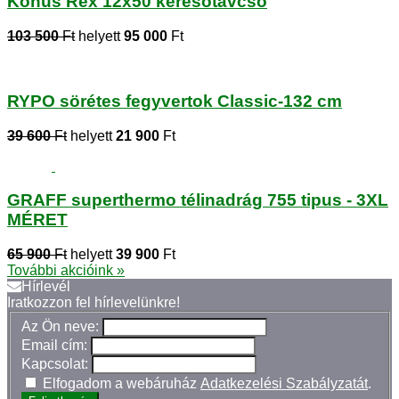
Konus Rex 12x50 keresőtávcső
103 500
Ft
helyett
95 000
Ft
RYPO sörétes fegyvertok Classic-132 cm
39 600
Ft
helyett
21 900
Ft
GRAFF superthermo télinadrág 755 tipus - 3XL
MÉRET
65 900
Ft
helyett
39 900
Ft
További akcióink »
Hírlevél
Iratkozzon fel hírlevelünkre!
Az Ön neve:
Email cím:
Kapcsolat:
Elfogadom a webáruház
Adatkezelési Szabályzatát
.