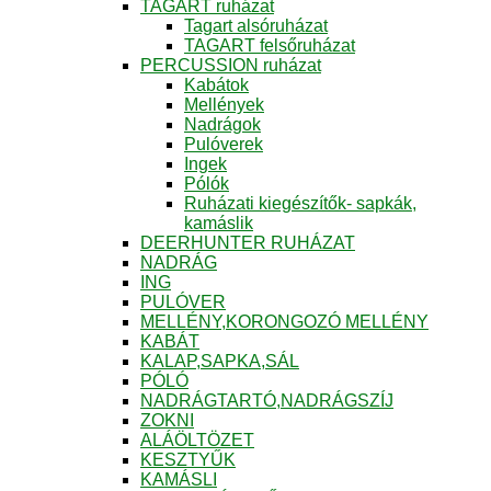
TAGART ruházat
Tagart alsóruházat
TAGART felsőruházat
PERCUSSION ruházat
Kabátok
Mellények
Nadrágok
Pulóverek
Ingek
Pólók
Ruházati kiegészítők- sapkák,
kamáslik
DEERHUNTER RUHÁZAT
NADRÁG
ING
PULÓVER
MELLÉNY,KORONGOZÓ MELLÉNY
KABÁT
KALAP,SAPKA,SÁL
PÓLÓ
NADRÁGTARTÓ,NADRÁGSZÍJ
ZOKNI
ALÁÖLTÖZET
KESZTYŰK
KAMÁSLI