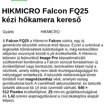
HIKMICRO Falcon FQ25
kézi hőkamera kereső
Gyártó
HIKMICRO
A
Falcon FQ25
a Hikmicro
Falcon
széria, egy új
generációs készülék sorozat első típusa. Ezzel a szériával a
legkisebb hőmérsékleti különbségek is, még kedvezőtlen
időjárási viszonyok között is jól érzékelhetők. A Hikmicro
teljesen új fejlesztésű
Image Pro
képoptimalizáló
szoftverével kombinálva a Falcon sorozat forradalmian új
érzékelőjével nagy kontrasztú, borotvaéles képet nyújt a
nézőnek, amely eddig nem látott részletgazdagsággal és
mélységgel rendelkezik. A készülék elektronikáját tömör
tömbből mart
magnéziumház
védi, amelyet vastag
gumiburkolat borít. A cserélhető akkumulátorral, és tartozék
tartalék akkuval kb 14 órás üzemidő várható.
640 ×
512
Pixeles
érzékelőjével,
25
mm-es gyújtótávolságával
és
1,42
-szeres alapnagyításával a csúcskategória alapját
képezi.