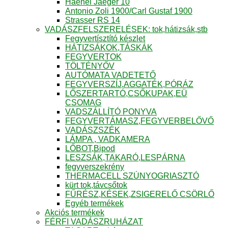
Haenel Jaeger 10
Antonio Zoli 1900/Carl Gustaf 1900
Strasser RS 14
VADÁSZFELSZERELÉSEK: tok,hátizsák,stb
Fegyvertísztító készlet
HÁTIZSÁKOK,TÁSKÁK
FEGYVERTOK
TÖLTÉNYŐV
AUTÓMATA VADETETŐ
FEGYVERSZÍJ,AGGATÉK,PÓRÁZ
LŐSZERTARTÓ,CSŐKUPAK,EÜ
CSOMAG
VADSZÁLLÍTÓ PONYVA
FEGYVERTÁMASZ,FEGYVERBELŐVŐ
VADÁSZSZÉK
LÁMPA , VADKAMERA
LŐBOT,Bipod
LESZSÁK,TAKARÓ,LESPÁRNA
fegyverszekrény
THERMACELL SZÚNYOGRIASZTÓ
kürt tok,távcsőtok
FŰRÉSZ,KÉSEK,ZSIGERELŐ CSÖRLŐ
Egyéb termékek
Akciós termékek
FÉRFI VADÁSZRUHÁZAT