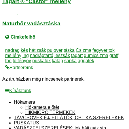
Tagart ® "Castor" mellény
Naturbőr vadásztáska
Címkefelhő
nadrag
kés
hátizsák
pulover
táska
Csizma
fegyver tok
mellény
ing
nadrágtartó
leszsák
tagart
gumicsizma
graff
the
töltényöv
puskatok
kalap
sapka
aggaték
Partnereink
Az áruházban még nincsenek partnerek.
Kínálatunk
Hőkamera
Hőkamera előtét
HIKMICRO TERMÉKEK
TÁVCSÖVEK,ÉJJELLÁTÓK, OPTIKA,SZERELÉKEK
PUSKATUS
VADÁSZFELSZERELÉSEK: tok,hátizsák,stb