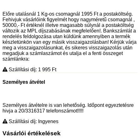
Előre utalásnál 1 Kg-os csomagnál 1995 Ft a postaköltség.
Fehivjuk vásárlóink figyelmét hogy nagyméretű csomagnál ,
50000,- Ft értéknél illetve magasabb súlynál a postaköltség
változik az MPL díjszabásának megfelelően!. Bankszámlát a
rendelés feldolgozása utan küldünk amennyiben a termék
készletünkön van egy másik visszaigazolásban! Kérjük várja
meg a visszaigazolásunkat, és sikeres visszaigazolás után
megadjuk a számlaszámot és utalja el a fenti összeget
számlánkra:
Szállítási díj: 1 995
Ft
Személyes átvétel
Személyes átvételre is van lehetőség. Időpont egyeztetésre
hivja a 20/3316317 telefonszámot!!!!!
Szállítási díj: Ingyenes
Vásárlói értékelések