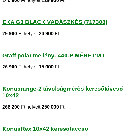
140 600
Ft
helyett
129 900
Ft
EKA G3 BLACK VADÁSZKÉS (717308)
29 900
Ft
helyett
26 900
Ft
Graff polár mellény- 440-P MÉRET:M,L
26 900
Ft
helyett
15 000
Ft
Konusrange-2 távolságmérős keresőtávcső
10x42
268 200
Ft
helyett
250 000
Ft
KonusRex 10x42 keresőtávcső