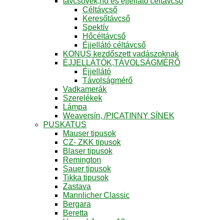
távcsövek,hő és éjjellátó céltávcső
Céltávcső
Keresőtávcső
Spektív
Hőcéltávcső
Éjjellátó céltávcső
KONUS kezdőszett vadászoknak
ÉJJELLÁTÓK,TÁVOLSÁGMÉRŐ
Éjjellátó
Távolságmérő
Vadkamerák
Szerelékek
Lámpa
Weaversín, /PICATINNY SÍNEK
PUSKATUS
Mauser tipusok
CZ- ZKK tipusok
Blaser tipusok
Remington
Sauer tipusok
Tikka tipusok
Zastava
Mannlicher Classic
Bergara
Beretta