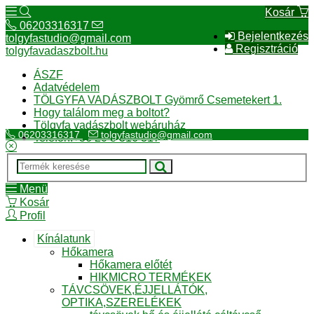
Kosár
06203316317
Bejelentkezés
tolgyfastudio@gmail.com
Regisztráció
tolgyfavadaszbolt.hu
ÁSZF
Adatvédelem
TÖLGYFA VADÁSZBOLT Gyömrő Csemetekert 1.
Hogy találom meg a boltot?
Tölgyfa vadászbolt webáruház
06203316317
tolgyfastudio@gmail.com
Telefon:+36 20 3 316 317
Menü
Kosár
Profil
Kínálatunk
Hőkamera
Hőkamera előtét
HIKMICRO TERMÉKEK
TÁVCSÖVEK,ÉJJELLÁTÓK,
OPTIKA,SZERELÉKEK