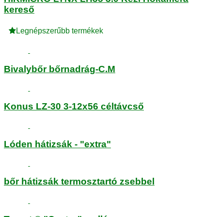
kereső
Legnépszerűbb termékek
Bivalybőr bőrnadrág-C.M
Konus LZ-30 3-12x56 céltávcső
Lóden hátizsák - "extra"
bőr hátizsák termosztartó zsebbel