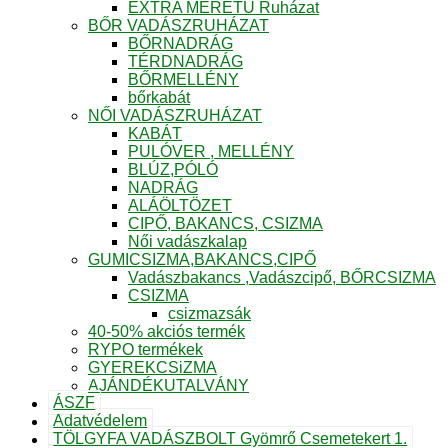
EXTRA MÉRETŰ Ruházat
BŐR VADÁSZRUHÁZAT
BŐRNADRÁG
TÉRDNADRÁG
BŐRMELLÉNY
bőrkabát
NŐI VADÁSZRUHÁZAT
KABÁT
PULÓVER , MELLÉNY
BLÚZ,PÓLÓ
NADRÁG
ALÁÖLTÖZET
CIPŐ, BAKANCS, CSIZMA
Női vadászkalap
GUMICSIZMA,BAKANCS,CIPŐ
Vadászbakancs ,Vadászcipő, BŐRCSIZMA
CSIZMA
csizmazsák
40-50% akciós termék
RYPO termékek
GYEREKCSiZMA
AJÁNDÉKUTALVÁNY
ÁSZF
Adatvédelem
TÖLGYFA VADÁSZBOLT Gyömrő Csemetekert 1.