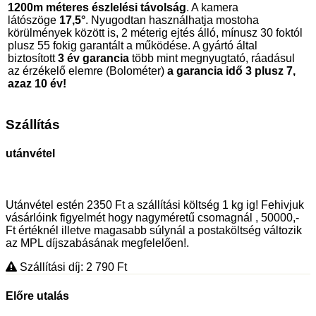
1200m méteres észlelési távolság
. A kamera
látószöge
1
7
,5°
. Nyugodtan használhatja mostoha
körülmények között is, 2 méterig ejtés álló, mínusz 30 foktól
plusz 55 fokig garantált a működése. A gyártó által
biztosított
3 év garancia
több mint megnyugtató, ráadásul
az érzékelő elemre (Bolométer)
a garancia idő 3 plusz 7,
azaz 10 év!
Szállítás
utánvétel
Utánvétel estén 2350 Ft a szállítási költség 1 kg ig! Fehivjuk
vásárlóink figyelmét hogy nagyméretű csomagnál , 50000,-
Ft értéknél illetve magasabb súlynál a postaköltség változik
az MPL díjszabásának megfelelően!.
Szállítási díj: 2 790
Ft
Előre utalás