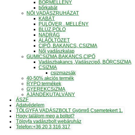
BŐRMELLÉNY
bőrkabát
NŐI VADÁSZRUHÁZAT
KABÁT
PULÓVER , MELLÉNY
BLÚZ,PÓLÓ
NADRÁG
ALÁÖLTÖZET
CIPŐ, BAKANCS, CSIZMA
Női vadászkalap
GUMICSIZMA,BAKANCS,CIPŐ
Vadászbakancs ,Vadászcipő, BŐRCSIZMA
CSIZMA
csizmazsák
40-50% akciós termék
RYPO termékek
GYEREKCSiZMA
AJÁNDÉKUTALVÁNY
ÁSZF
Adatvédelem
TÖLGYFA VADÁSZBOLT Gyömrő Csemetekert 1.
Hogy találom meg a boltot?
Tölgyfa vadászbolt webáruház
Telefon:+36 20 3 316 317