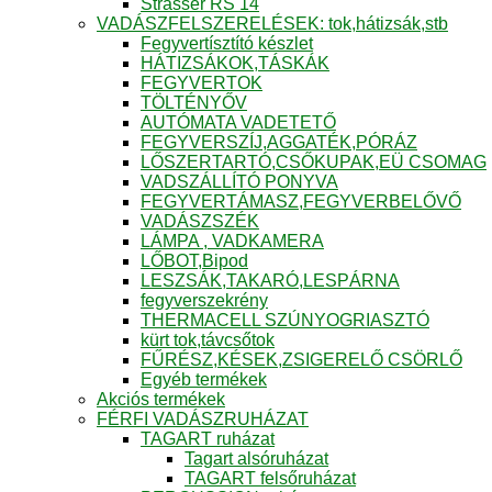
Strasser RS 14
VADÁSZFELSZERELÉSEK: tok,hátizsák,stb
Fegyvertísztító készlet
HÁTIZSÁKOK,TÁSKÁK
FEGYVERTOK
TÖLTÉNYŐV
AUTÓMATA VADETETŐ
FEGYVERSZÍJ,AGGATÉK,PÓRÁZ
LŐSZERTARTÓ,CSŐKUPAK,EÜ CSOMAG
VADSZÁLLÍTÓ PONYVA
FEGYVERTÁMASZ,FEGYVERBELŐVŐ
VADÁSZSZÉK
LÁMPA , VADKAMERA
LŐBOT,Bipod
LESZSÁK,TAKARÓ,LESPÁRNA
fegyverszekrény
THERMACELL SZÚNYOGRIASZTÓ
kürt tok,távcsőtok
FŰRÉSZ,KÉSEK,ZSIGERELŐ CSÖRLŐ
Egyéb termékek
Akciós termékek
FÉRFI VADÁSZRUHÁZAT
TAGART ruházat
Tagart alsóruházat
TAGART felsőruházat