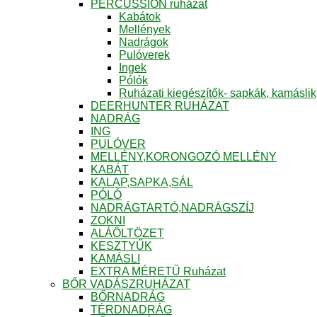
PERCUSSION ruházat
Kabátok
Mellények
Nadrágok
Pulóverek
Ingek
Pólók
Ruházati kiegészítők- sapkák, kamáslik
DEERHUNTER RUHÁZAT
NADRÁG
ING
PULÓVER
MELLÉNY,KORONGOZÓ MELLÉNY
KABÁT
KALAP,SAPKA,SÁL
PÓLÓ
NADRÁGTARTÓ,NADRÁGSZÍJ
ZOKNI
ALÁÖLTÖZET
KESZTYŰK
KAMÁSLI
EXTRA MÉRETŰ Ruházat
BŐR VADÁSZRUHÁZAT
BŐRNADRÁG
TÉRDNADRÁG