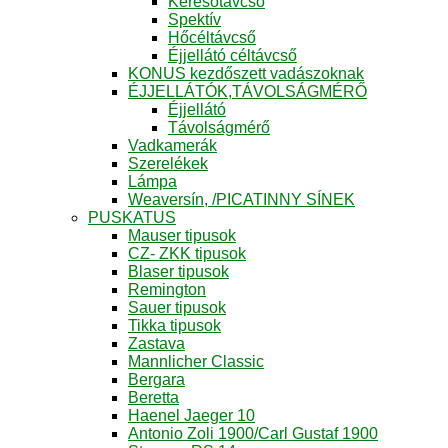
Keresőtávcső
Spektív
Hőcéltávcső
Éjjellátó céltávcső
KONUS kezdőszett vadászoknak
ÉJJELLÁTÓK,TÁVOLSÁGMÉRŐ
Éjjellátó
Távolságmérő
Vadkamerák
Szerelékek
Lámpa
Weaversín, /PICATINNY SÍNEK
PUSKATUS
Mauser tipusok
CZ- ZKK tipusok
Blaser tipusok
Remington
Sauer tipusok
Tikka tipusok
Zastava
Mannlicher Classic
Bergara
Beretta
Haenel Jaeger 10
Antonio Zoli 1900/Carl Gustaf 1900