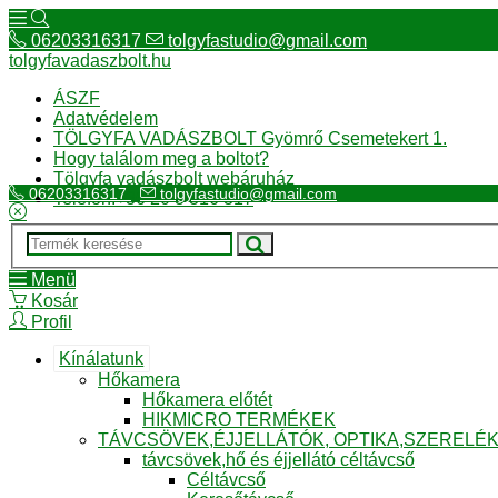
06203316317
tolgyfastudio@gmail.com
tolgyfavadaszbolt.hu
ÁSZF
Adatvédelem
TÖLGYFA VADÁSZBOLT Gyömrő Csemetekert 1.
Hogy találom meg a boltot?
Tölgyfa vadászbolt webáruház
06203316317
tolgyfastudio@gmail.com
Telefon:+36 20 3 316 317
Menü
Kosár
Profil
Kínálatunk
Hőkamera
Hőkamera előtét
HIKMICRO TERMÉKEK
TÁVCSÖVEK,ÉJJELLÁTÓK, OPTIKA,SZERELÉ
távcsövek,hő és éjjellátó céltávcső
Céltávcső