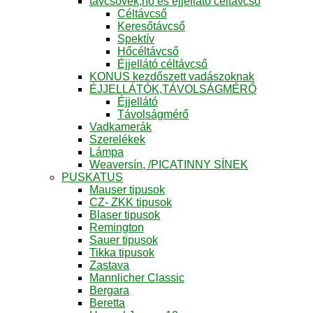
távcsövek,hő és éjjellátó céltávcső
Céltávcső
Keresőtávcső
Spektív
Hőcéltávcső
Éjjellátó céltávcső
KONUS kezdőszett vadászoknak
ÉJJELLÁTÓK,TÁVOLSÁGMÉRŐ
Éjjellátó
Távolságmérő
Vadkamerák
Szerelékek
Lámpa
Weaversín, /PICATINNY SÍNEK
PUSKATUS
Mauser tipusok
CZ- ZKK tipusok
Blaser tipusok
Remington
Sauer tipusok
Tikka tipusok
Zastava
Mannlicher Classic
Bergara
Beretta