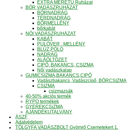
EXTRA MÉRETŰ Ruházat
BŐR VADÁSZRUHÁZAT
BŐRNADRÁG
TÉRDNADRÁG
BŐRMELLÉNY
bőrkabát
NŐI VADÁSZRUHÁZAT
KABÁT
PULÓVER , MELLÉNY
BLÚZ,PÓLÓ
NADRÁG
ALÁÖLTÖZET
CIPŐ, BAKANCS, CSIZMA
Női vadászkalap
GUMICSIZMA,BAKANCS,CIPŐ
Vadászbakancs ,Vadászcipő, BŐRCSIZMA
CSIZMA
csizmazsák
40-50% akciós termék
RYPO termékek
GYEREKCSiZMA
AJÁNDÉKUTALVÁNY
ÁSZF
Adatvédelem
TÖLGYFA VADÁSZBOLT Gyömrő Csemetekert 1.