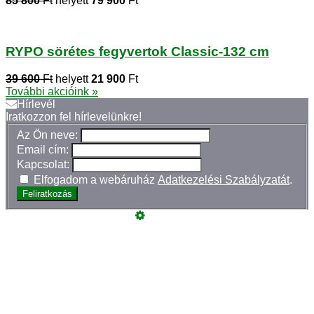
85 800
Ft
helyett
79 900
Ft
RYPO sörétes fegyvertok Classic-132 cm
39 600
Ft
helyett
21 900
Ft
További akcióink »
Hírlevél
Iratkozzon fel hírlevelünkre!
Az Ön neve:
Email cím:
Kapcsolat:
Elfogadom a webáruház
Adatkezelési Szabályzatát
.
Feliratkozás
Üzemeltető
Online elállás
Teljes katalógus
Vásárlói értékelések
Szeretne Ön is ilyen webáruházat nyitni?
Webáruház nyitás »