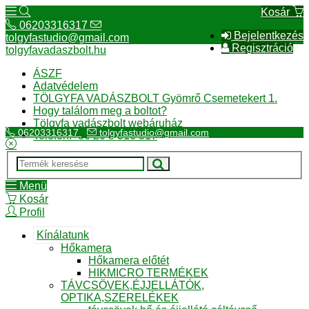
Kosár
06203316317
Bejelentkezés
tolgyfastudio@gmail.com
Regisztráció
tolgyfavadaszbolt.hu
ÁSZF
Adatvédelem
TÖLGYFA VADÁSZBOLT Gyömrő Csemetekert 1.
Hogy találom meg a boltot?
Tölgyfa vadászbolt webáruház
06203316317
tolgyfastudio@gmail.com
Telefon:+36 20 3 316 317
Menü
Kosár
Profil
Kínálatunk
Hőkamera
Hőkamera előtét
HIKMICRO TERMÉKEK
TÁVCSÖVEK,ÉJJELLÁTÓK,
OPTIKA,SZERELÉKEK