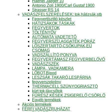
Haenel Jaeger 10
Antonio Zoli 1900/Carl Gustaf 1900
Strasser RS 14
VADÁSZFELSZERELÉSEK: tok,hátizsák,stb
Fegyvertísztító készlet
HÁTIZSÁKOK,TÁSKÁK
FEGYVERTOK
TÖLTÉNYŐV
AUTÓMATA VADETETŐ
FEGYVERSZÍJ,AGGATÉK,PÓRÁZ
LŐSZERTARTÓ,CSŐKUPAK,EÜ
CSOMAG
VADSZÁLLÍTÓ PONYVA
FEGYVERTÁMASZ,FEGYVERBELŐVŐ
VADÁSZSZÉK
LÁMPA , VADKAMERA
LŐBOT,Bipod
LESZSÁK,TAKARÓ,LESPÁRNA
fegyverszekrény
THERMACELL SZÚNYOGRIASZTÓ
kürt tok,távcsőtok
FŰRÉSZ,KÉSEK,ZSIGERELŐ CSÖRLŐ
Egyéb termékek
Akciós termékek
FÉRFI VADÁSZRUHÁZAT