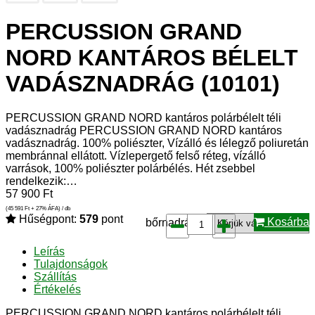
PERCUSSION GRAND
NORD KANTÁROS BÉLELT
VADÁSZNADRÁG (10101)
PERCUSSION GRAND NORD kantáros polárbélelt téli
vadásznadrág PERCUSSION GRAND NORD kantáros
vadásznadrág. 100% poliészter, Vízálló és lélegző poliuretán
membránnal ellátott. Vízlepergető felső réteg, vízálló
varrások, 100% poliészter polárbélés. Hét zsebbel
rendelkezik:…
57 900
Ft
(45 591
Ft
+ 27% ÁFA) / db
Hűségpont:
579
pont
Kosárba
bőrnadrág*:
Leírás
Tulajdonságok
Szállítás
Értékelés
PERCUSSION GRAND NORD kantáros polárbélelt téli