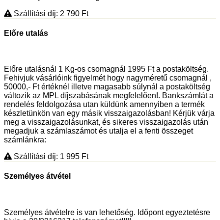
Szállítási díj: 2 790
Ft
Előre utalás
Előre utalásnál 1 Kg-os csomagnál 1995 Ft a postaköltség.
Fehivjuk vásárlóink figyelmét hogy nagyméretű csomagnál ,
50000,- Ft értéknél illetve magasabb súlynál a postaköltség
változik az MPL díjszabásának megfelelően!. Bankszámlát a
rendelés feldolgozása utan küldünk amennyiben a termék
készletünkön van egy másik visszaigazolásban! Kérjük várja
meg a visszaigazolásunkat, és sikeres visszaigazolás után
megadjuk a számlaszámot és utalja el a fenti összeget
számlánkra:
Szállítási díj: 1 995
Ft
Személyes átvétel
Személyes átvételre is van lehetőség. Időpont egyeztetésre