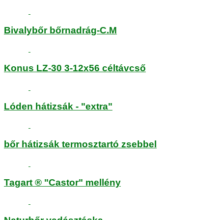
Bivalybőr bőrnadrág-C.M
Konus LZ-30 3-12x56 céltávcső
Lóden hátizsák - "extra"
bőr hátizsák termosztartó zsebbel
Tagart ® "Castor" mellény