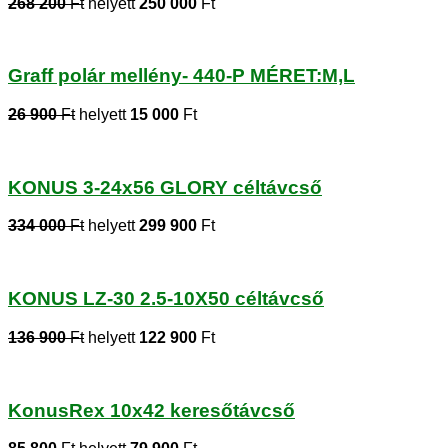
268 200
Ft
helyett
250 000
Ft
Graff polár mellény- 440-P MÉRET:M,L
26 900
Ft
helyett
15 000
Ft
KONUS 3-24x56 GLORY céltávcső
334 000
Ft
helyett
299 900
Ft
KONUS LZ-30 2.5-10X50 céltávcső
136 900
Ft
helyett
122 900
Ft
KonusRex 10x42 keresőtávcső