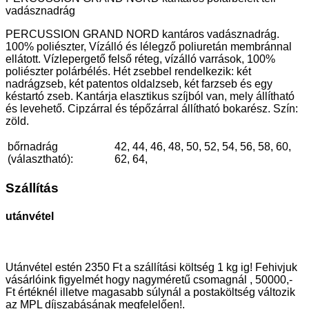
vadásznadrág
PERCUSSION GRAND NORD kantáros vadásznadrág.
100% poliészter, Vízálló és lélegző poliuretán membránnal
ellátott. Vízlepergető felső réteg, vízálló varrások, 100%
poliészter polárbélés. Hét zsebbel rendelkezik: két
nadrágzseb, két patentos oldalzseb, két farzseb és egy
késtartó zseb. Kantárja elasztikus szíjból van, mely állítható
és levehető. Cipzárral és tépőzárral állítható bokarész. Szín:
zöld.
bőrnadrág
42, 44, 46, 48, 50, 52, 54, 56, 58, 60,
(választható):
62, 64,
Szállítás
utánvétel
Utánvétel estén 2350 Ft a szállítási költség 1 kg ig! Fehivjuk
vásárlóink figyelmét hogy nagyméretű csomagnál , 50000,-
Ft értéknél illetve magasabb súlynál a postaköltség változik
az MPL díjszabásának megfelelően!.