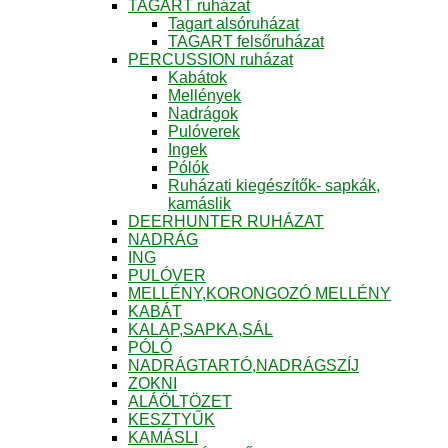
TAGART ruházat
Tagart alsóruházat
TAGART felsőruházat
PERCUSSION ruházat
Kabátok
Mellények
Nadrágok
Pulóverek
Ingek
Pólók
Ruházati kiegészítők- sapkák,
kamáslik
DEERHUNTER RUHÁZAT
NADRÁG
ING
PULÓVER
MELLÉNY,KORONGOZÓ MELLÉNY
KABÁT
KALAP,SAPKA,SÁL
PÓLÓ
NADRÁGTARTÓ,NADRÁGSZÍJ
ZOKNI
ALÁÖLTÖZET
KESZTYŰK
KAMÁSLI