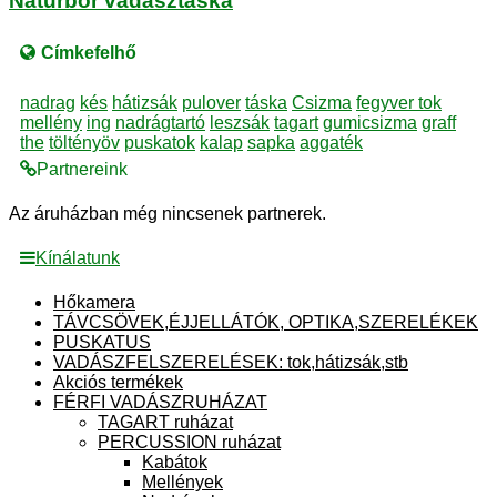
Naturbőr vadásztáska
Címkefelhő
nadrag
kés
hátizsák
pulover
táska
Csizma
fegyver tok
mellény
ing
nadrágtartó
leszsák
tagart
gumicsizma
graff
the
töltényöv
puskatok
kalap
sapka
aggaték
Partnereink
Az áruházban még nincsenek partnerek.
Kínálatunk
Hőkamera
TÁVCSÖVEK,ÉJJELLÁTÓK, OPTIKA,SZERELÉKEK
PUSKATUS
VADÁSZFELSZERELÉSEK: tok,hátizsák,stb
Akciós termékek
FÉRFI VADÁSZRUHÁZAT
TAGART ruházat
PERCUSSION ruházat
Kabátok
Mellények