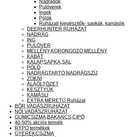
Nadrágok
Pulóverek
Ingek
Pólók
Ruházati kiegészítők- sapkák, kamáslik
DEERHUNTER RUHÁZAT
NADRÁG
ING
PULÓVER
MELLÉNY,KORONGOZÓ MELLÉNY
KABÁT
KALAP,SAPKA,SÁL
PÓLÓ
NADRÁGTARTÓ,NADRÁGSZÍJ
ZOKNI
ALÁÖLTÖZET
KESZTYŰK
KAMÁSLI
EXTRA MÉRETŰ Ruházat
BŐR VADÁSZRUHÁZAT
NŐI VADÁSZRUHÁZAT
GUMICSIZMA,BAKANCS,CIPŐ
40-50% akciós termék
RYPO termékek
GYEREKCSiZMA