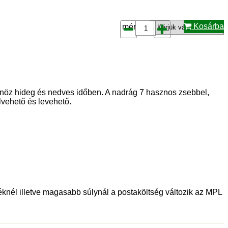
Kosárba
méret*:
sönöz hideg és nedves időben. A nadrág 7 hasznos zsebbel,
lvehető és levehető.
téknél illetve magasabb súlynál a postaköltség változik az MPL