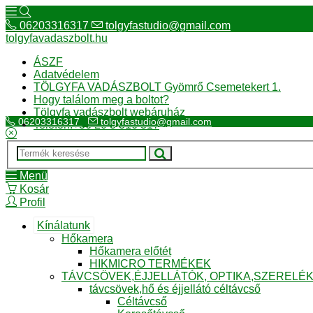
06203316317
tolgyfastudio@gmail.com
tolgyfavadaszbolt.hu
ÁSZF
Adatvédelem
TÖLGYFA VADÁSZBOLT Gyömrő Csemetekert 1.
Hogy találom meg a boltot?
Tölgyfa vadászbolt webáruház
06203316317
tolgyfastudio@gmail.com
Telefon:+36 20 3 316 317
Menü
Kosár
Profil
Kínálatunk
Hőkamera
Hőkamera előtét
HIKMICRO TERMÉKEK
TÁVCSÖVEK,ÉJJELLÁTÓK, OPTIKA,SZERELÉ
távcsövek,hő és éjjellátó céltávcső
Céltávcső