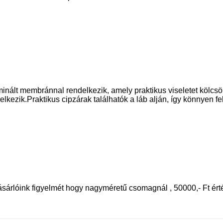
minált membránnal rendelkezik, amely praktikus viseletet kölc
kezik.Praktikus cipzárak találhatók a láb alján, így könnyen fe
 vásárlóink figyelmét hogy nagyméretű csomagnál , 50000,- Ft ér