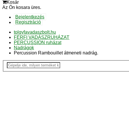
Kosár
Az Ön kosara üres.
Bejelentkezés
Regisztráció
tolgyfavadaszbolt.hu
FÉRFI VADÁSZRUHÁZAT
PERCUSSION ruházat
Nadrágok
Percussion Rambouillet átmeneti nadrág.