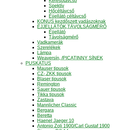
Keresőtávcső
Spektív
Hőcéltávcső
Éjjellátó céltávcső
KONUS kezdőszett vadászoknak
ÉJJELLÁTÓK,TÁVOLSÁGMÉRŐ
Éjjellátó
Távolságmérő
Vadkamerák
Szerelékek
Lámpa
Weaversín, /PICATINNY SÍNEK
PUSKATUS
Mauser tipusok
CZ- ZKK tipusok
Blaser tipusok
Remington
Sauer tipusok
Tikka tipusok
Zastava
Mannlicher Classic
Bergara
Beretta
Haenel Jaeger 10
Antonio Zoli 1900/Carl Gustaf 1900