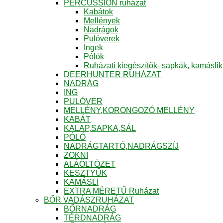
PERCUSSION ruházat
Kabátok
Mellények
Nadrágok
Pulóverek
Ingek
Pólók
Ruházati kiegészítők- sapkák, kamáslik
DEERHUNTER RUHÁZAT
NADRÁG
ING
PULÓVER
MELLÉNY,KORONGOZÓ MELLÉNY
KABÁT
KALAP,SAPKA,SÁL
PÓLÓ
NADRÁGTARTÓ,NADRÁGSZÍJ
ZOKNI
ALÁÖLTÖZET
KESZTYŰK
KAMÁSLI
EXTRA MÉRETŰ Ruházat
BŐR VADÁSZRUHÁZAT
BŐRNADRÁG
TÉRDNADRÁG