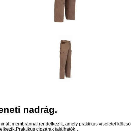
eneti nadrág.
minált membránnal rendelkezik, amely praktikus viseletet kölc
elkezik.Praktikus cipzárak találhatók…