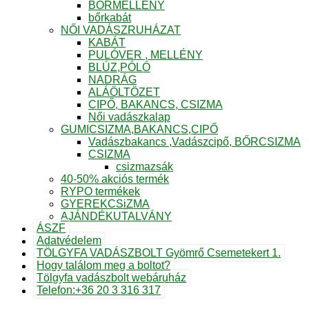
BŐRMELLÉNY
bőrkabát
NŐI VADÁSZRUHÁZAT
KABÁT
PULÓVER , MELLÉNY
BLÚZ,PÓLÓ
NADRÁG
ALÁÖLTÖZET
CIPŐ, BAKANCS, CSIZMA
Női vadászkalap
GUMICSIZMA,BAKANCS,CIPŐ
Vadászbakancs ,Vadászcipő, BŐRCSIZMA
CSIZMA
csizmazsák
40-50% akciós termék
RYPO termékek
GYEREKCSiZMA
AJÁNDÉKUTALVÁNY
ÁSZF
Adatvédelem
TÖLGYFA VADÁSZBOLT Gyömrő Csemetekert 1.
Hogy találom meg a boltot?
Tölgyfa vadászbolt webáruház
Telefon:+36 20 3 316 317