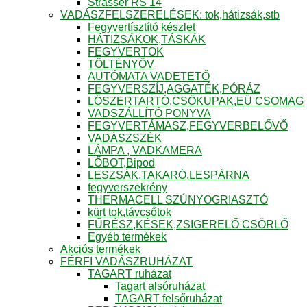
Strasser RS 14
VADÁSZFELSZERELÉSEK: tok,hátizsák,stb
Fegyvertísztító készlet
HÁTIZSÁKOK,TÁSKÁK
FEGYVERTOK
TÖLTÉNYŐV
AUTÓMATA VADETETŐ
FEGYVERSZÍJ,AGGATÉK,PÓRÁZ
LŐSZERTARTÓ,CSŐKUPAK,EÜ CSOMAG
VADSZÁLLÍTÓ PONYVA
FEGYVERTÁMASZ,FEGYVERBELŐVŐ
VADÁSZSZÉK
LÁMPA , VADKAMERA
LŐBOT,Bipod
LESZSÁK,TAKARÓ,LESPÁRNA
fegyverszekrény
THERMACELL SZÚNYOGRIASZTÓ
kürt tok,távcsőtok
FŰRÉSZ,KÉSEK,ZSIGERELŐ CSÖRLŐ
Egyéb termékek
Akciós termékek
FÉRFI VADÁSZRUHÁZAT
TAGART ruházat
Tagart alsóruházat
TAGART felsőruházat