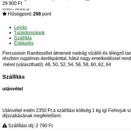
29 900
Ft
(23 543
Ft
+ 27% ÁFA) / db
Hűségpont:
298
pont
Leírás
Tulajdonságok
Szállítás
Értékelés
Percussion Rambouillet átmeneti nadrág vízálló és lélegző la
részben rugalmas derékpánttal, hátul nagy emelkedéssel rendel
méret (választható):
48, 50, 52, 54, 56, 58, 60, 62, 64
Szállítás
utánvétel
Utánvétel estén 2350 Ft a szállítási költség 1 kg ig! Fehivjuk
díjszabásának megfelelően!.
Szállítási díj: 2 790
Ft