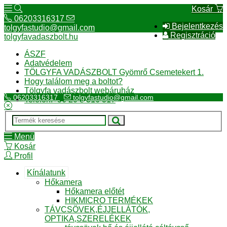
Kosár
06203316317
Bejelentkezés
tolgyfastudio@gmail.com
Regisztráció
tolgyfavadaszbolt.hu
ÁSZF
Adatvédelem
TÖLGYFA VADÁSZBOLT Gyömrő Csemetekert 1.
Hogy találom meg a boltot?
Tölgyfa vadászbolt webáruház
06203316317
tolgyfastudio@gmail.com
Telefon:+36 20 3 316 317
Menü
Kosár
Profil
Kínálatunk
Hőkamera
Hőkamera előtét
HIKMICRO TERMÉKEK
TÁVCSÖVEK,ÉJJELLÁTÓK,
OPTIKA,SZERELÉKEK