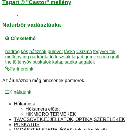
Tagart ® "Castor" mellény
Naturbőr vadásztáska
Címkefelhő
nadrag
kés
hátizsák
pulover
táska
Csizma
fegyver tok
mellény
ing
nadrágtartó
leszsák
tagart
gumicsizma
graff
the
töltényöv
puskatok
kalap
sapka
aggaték
Partnereink
Az áruházban még nincsenek partnerek.
Kínálatunk
Hőkamera
Hőkamera előtét
HIKMICRO TERMÉKEK
TÁVCSÖVEK,ÉJJELLÁTÓK, OPTIKA,SZERELÉKEK
PUSKATUS
VADÁSZFELSZERELÉSEK: tok,hátizsák,stb