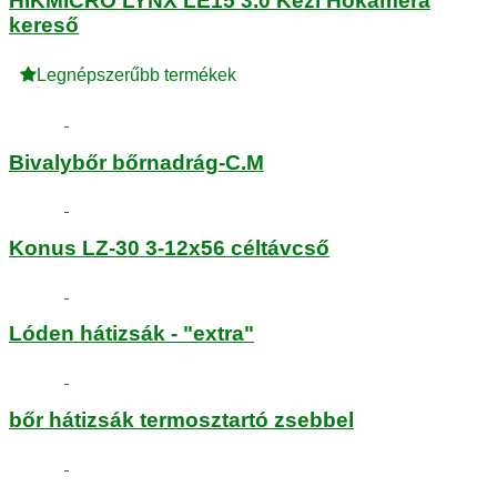
HIKMICRO LYNX LE15 3.0 Kézi Hőkamera
kereső
Legnépszerűbb termékek
Bivalybőr bőrnadrág-C.M
Konus LZ-30 3-12x56 céltávcső
Lóden hátizsák - "extra"
bőr hátizsák termosztartó zsebbel