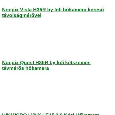
Nocpix Vista H35R by Infi hőkamera kereső
távolságmérővel
Nocpix Quest H35R by lnfi kétszemes
távmérős hőkamera