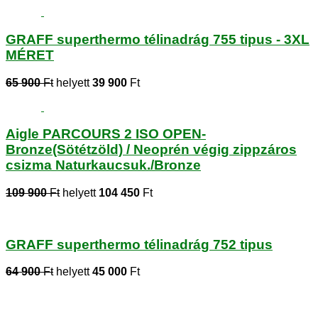
GRAFF superthermo télinadrág 755 tipus - 3XL
MÉRET
65 900
Ft
helyett
39 900
Ft
Aigle PARCOURS 2 ISO OPEN-
Bronze(Sötétzöld) / Neoprén végig zippzáros
csizma Naturkaucsuk./Bronze
109 900
Ft
helyett
104 450
Ft
GRAFF superthermo télinadrág 752 tipus
64 900
Ft
helyett
45 000
Ft