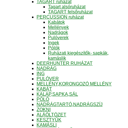
TAGART ruházat
Tagart alsóruházat
TAGART felsőruházat
PERCUSSION ruházat
Kabátok
Mellények
Nadrágok
Pulóverek
Ingek
Pólók
Ruházati kiegészítők- sapkák,
kamáslik
DEERHUNTER RUHÁZAT
NADRÁG
ING
PULÓVER
MELLÉNY,KORONGOZÓ MELLÉNY
KABÁT
KALAP,SAPKA,SÁL
PÓLÓ
NADRÁGTARTÓ,NADRÁGSZÍJ
ZOKNI
ALÁÖLTÖZET
KESZTYŰK
KAMÁSLI