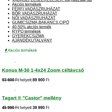
Akciós termékek
FÉRFI VADÁSZRUHÁZAT
BŐR VADÁSZRUHÁZAT
NŐI VADÁSZRUHÁZAT
GUMICSIZMA,BAKANCS,CIPŐ
40-50% akciós termék
RYPO termékek
GYEREKCSiZMA
AJÁNDÉKUTALVÁNY
Akciós termékek
Konus M-30 1-4x24 Zoom céltávcső
93 600
Ft
helyett
89 900
Ft
Tagart ® "Castor" mellény
45 990
Ft
helyett
39 990
Ft