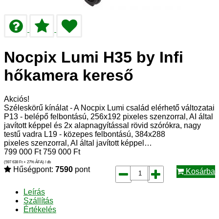
Nocpix Lumi H35 by Infi
hőkamera kereső
Akciós!
Széleskörű kínálat - A Nocpix Lumi család elérhető változatai
P13 - belépő felbontású, 256x192 pixeles szenzorral, AI által
javított képpel és 2x alapnagyítással rövid szórókra, nagy
testű vadra L19 - közepes felbontású, 384x288
pixeles szenzorral, AI által javított képpel…
799 000
Ft
759 000
Ft
(597 638
Ft
+ 27% ÁFA) / db
Hűségpont:
7590
pont
Kosárba
Leírás
Szállítás
Értékelés