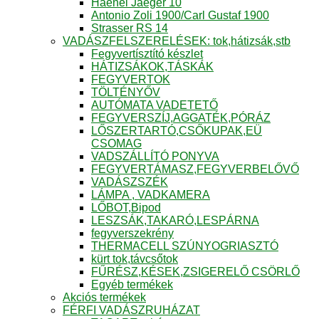
Haenel Jaeger 10
Antonio Zoli 1900/Carl Gustaf 1900
Strasser RS 14
VADÁSZFELSZERELÉSEK: tok,hátizsák,stb
Fegyvertísztító készlet
HÁTIZSÁKOK,TÁSKÁK
FEGYVERTOK
TÖLTÉNYŐV
AUTÓMATA VADETETŐ
FEGYVERSZÍJ,AGGATÉK,PÓRÁZ
LŐSZERTARTÓ,CSŐKUPAK,EÜ
CSOMAG
VADSZÁLLÍTÓ PONYVA
FEGYVERTÁMASZ,FEGYVERBELŐVŐ
VADÁSZSZÉK
LÁMPA , VADKAMERA
LŐBOT,Bipod
LESZSÁK,TAKARÓ,LESPÁRNA
fegyverszekrény
THERMACELL SZÚNYOGRIASZTÓ
kürt tok,távcsőtok
FŰRÉSZ,KÉSEK,ZSIGERELŐ CSÖRLŐ
Egyéb termékek
Akciós termékek
FÉRFI VADÁSZRUHÁZAT