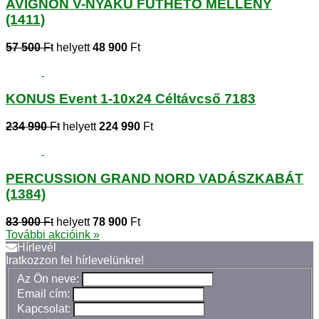
AVIGNON V-NYAKÚ FŰTHETŐ MELLÉNY
(1411)
57 500
Ft
helyett
48 900
Ft
KONUS Event 1-10x24 Céltávcső 7183
234 990
Ft
helyett
224 990
Ft
PERCUSSION GRAND NORD VADÁSZKABÁT
(1384)
83 900
Ft
helyett
78 900
Ft
További akcióink »
Hírlevél
Iratkozzon fel hírlevelünkre!
Az Ön neve:
Email cím:
Kapcsolat: