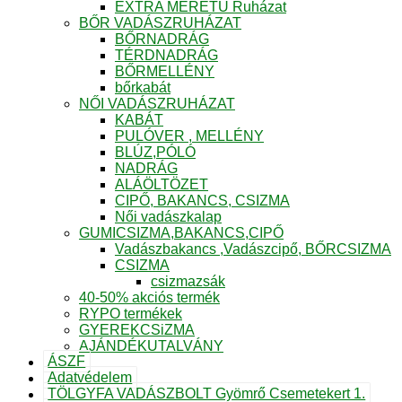
EXTRA MÉRETŰ Ruházat
BŐR VADÁSZRUHÁZAT
BŐRNADRÁG
TÉRDNADRÁG
BŐRMELLÉNY
bőrkabát
NŐI VADÁSZRUHÁZAT
KABÁT
PULÓVER , MELLÉNY
BLÚZ,PÓLÓ
NADRÁG
ALÁÖLTÖZET
CIPŐ, BAKANCS, CSIZMA
Női vadászkalap
GUMICSIZMA,BAKANCS,CIPŐ
Vadászbakancs ,Vadászcipő, BŐRCSIZMA
CSIZMA
csizmazsák
40-50% akciós termék
RYPO termékek
GYEREKCSiZMA
AJÁNDÉKUTALVÁNY
ÁSZF
Adatvédelem
TÖLGYFA VADÁSZBOLT Gyömrő Csemetekert 1.