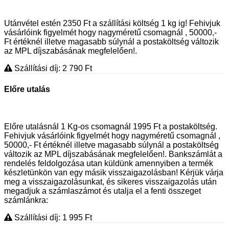
Utánvétel estén 2350 Ft a szállítási költség 1 kg ig! Fehivjuk
vásárlóink figyelmét hogy nagyméretű csomagnál , 50000,-
Ft értéknél illetve magasabb súlynál a postaköltség változik
az MPL díjszabásának megfelelően!.
Szállítási díj: 2 790
Ft
Előre utalás
Előre utalásnál 1 Kg-os csomagnál 1995 Ft a postaköltség.
Fehivjuk vásárlóink figyelmét hogy nagyméretű csomagnál ,
50000,- Ft értéknél illetve magasabb súlynál a postaköltség
változik az MPL díjszabásának megfelelően!. Bankszámlát a
rendelés feldolgozása utan küldünk amennyiben a termék
készletünkön van egy másik visszaigazolásban! Kérjük várja
meg a visszaigazolásunkat, és sikeres visszaigazolás után
megadjuk a számlaszámot és utalja el a fenti összeget
számlánkra:
Szállítási díj: 1 995
Ft