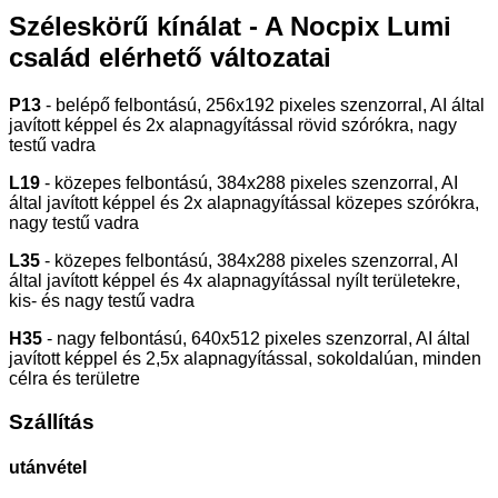
Széleskörű kínálat - A Nocpix Lumi
család elérhető változatai
P13
- belépő felbontású, 256x192 pixeles szenzorral, AI által
javított képpel és 2x alapnagyítással rövid szórókra, nagy
testű vadra
L19
- közepes felbontású, 384x288 pixeles szenzorral, AI
által javított képpel és 2x alapnagyítással közepes szórókra,
nagy testű vadra
L35
- közepes felbontású, 384x288 pixeles szenzorral, AI
által javított képpel és 4x alapnagyítással nyílt területekre,
kis- és nagy testű vadra
H35
- nagy felbontású, 640x512 pixeles szenzorral, AI által
javított képpel és 2,5x alapnagyítással, sokoldalúan, minden
célra és területre
Szállítás
utánvétel