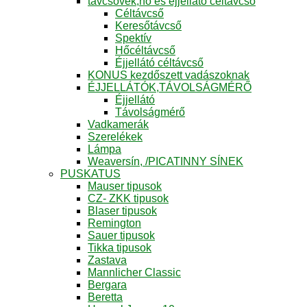
távcsövek,hő és éjjellátó céltávcső
Céltávcső
Keresőtávcső
Spektív
Hőcéltávcső
Éjjellátó céltávcső
KONUS kezdőszett vadászoknak
ÉJJELLÁTÓK,TÁVOLSÁGMÉRŐ
Éjjellátó
Távolságmérő
Vadkamerák
Szerelékek
Lámpa
Weaversín, /PICATINNY SÍNEK
PUSKATUS
Mauser tipusok
CZ- ZKK tipusok
Blaser tipusok
Remington
Sauer tipusok
Tikka tipusok
Zastava
Mannlicher Classic
Bergara
Beretta