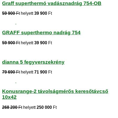
Graff superthermó vadásznadrág 754-OB
59 900
Ft
helyett
39 900
Ft
GRAFF superthermo nadrág 754
59 900
Ft
helyett
39 900
Ft
dianna 5 fegyverszekrény
79 690
Ft
helyett
71 900
Ft
Konusrange-2 távolságmérős keresőtávcső
10x42
268 200
Ft
helyett
250 000
Ft