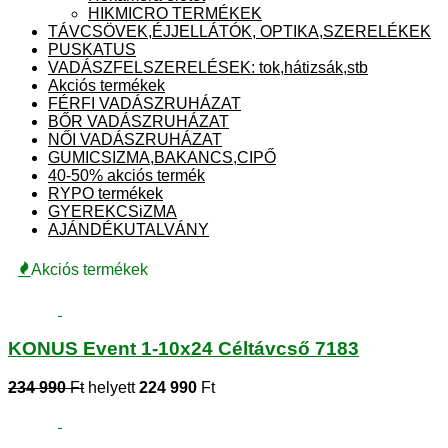
HIKMICRO TERMÉKEK
TÁVCSÖVEK,ÉJJELLÁTÓK, OPTIKA,SZERELÉKEK
PUSKATUS
VADÁSZFELSZERELÉSEK: tok,hátizsák,stb
Akciós termékek
FÉRFI VADÁSZRUHÁZAT
BŐR VADÁSZRUHÁZAT
NŐI VADÁSZRUHÁZAT
GUMICSIZMA,BAKANCS,CIPŐ
40-50% akciós termék
RYPO termékek
GYEREKCSiZMA
AJÁNDÉKUTALVÁNY
Akciós termékek
KONUS Event 1-10x24 Céltávcső 7183
234 990
Ft
helyett
224 990
Ft