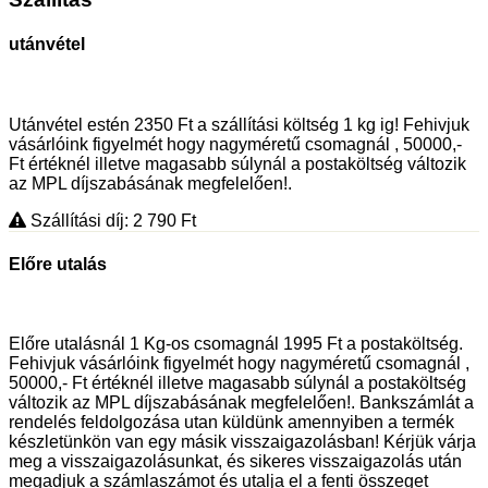
utánvétel
Utánvétel estén 2350 Ft a szállítási költség 1 kg ig! Fehivjuk
vásárlóink figyelmét hogy nagyméretű csomagnál , 50000,-
Ft értéknél illetve magasabb súlynál a postaköltség változik
az MPL díjszabásának megfelelően!.
Szállítási díj: 2 790
Ft
Előre utalás
Előre utalásnál 1 Kg-os csomagnál 1995 Ft a postaköltség.
Fehivjuk vásárlóink figyelmét hogy nagyméretű csomagnál ,
50000,- Ft értéknél illetve magasabb súlynál a postaköltség
változik az MPL díjszabásának megfelelően!. Bankszámlát a
rendelés feldolgozása utan küldünk amennyiben a termék
készletünkön van egy másik visszaigazolásban! Kérjük várja
meg a visszaigazolásunkat, és sikeres visszaigazolás után
megadjuk a számlaszámot és utalja el a fenti összeget