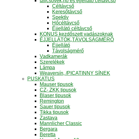
távcsövek,hő és éjjellátó céltávcső
Céltávcső
Keresőtávcső
Spektív
Hőcéltávcső
Éjjellátó céltávcső
KONUS kezdőszett vadászoknak
ÉJJELLÁTÓK,TÁVOLSÁGMÉRŐ
Éjjellátó
Távolságmérő
Vadkamerák
Szerelékek
Lámpa
Weaversín, /PICATINNY SÍNEK
PUSKATUS
Mauser tipusok
CZ- ZKK tipusok
Blaser tipusok
Remington
Sauer tipusok
Tikka tipusok
Zastava
Mannlicher Classic
Bergara
Beretta