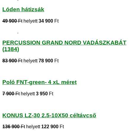
Lóden hátizsák
49 900
Ft
helyett
34 900
Ft
PERCUSSION GRAND NORD VADÁSZKABÁT
(1384)
83 900
Ft
helyett
78 900
Ft
Poló FNT-green- 4 xL méret
7 900
Ft
helyett
3 950
Ft
KONUS LZ-30 2.5-10X50 céltávcső
136 900
Ft
helyett
122 900
Ft