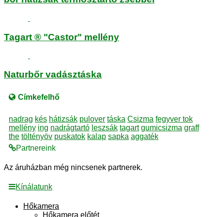
Tagart ® "Castor" mellény
Naturbőr vadásztáska
Címkefelhő
nadrag
kés
hátizsák
pulover
táska
Csizma
fegyver tok
mellény
ing
nadrágtartó
leszsák
tagart
gumicsizma
graff
the
töltényöv
puskatok
kalap
sapka
aggaték
Partnereink
Az áruházban még nincsenek partnerek.
Kínálatunk
Hőkamera
Hőkamera előtét