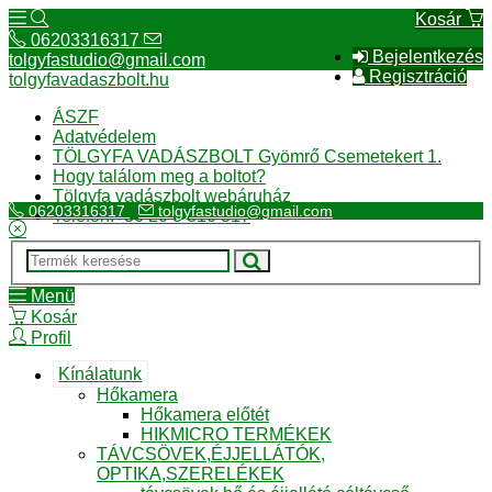
Kosár
06203316317
Bejelentkezés
tolgyfastudio@gmail.com
Regisztráció
tolgyfavadaszbolt.hu
ÁSZF
Adatvédelem
TÖLGYFA VADÁSZBOLT Gyömrő Csemetekert 1.
Hogy találom meg a boltot?
Tölgyfa vadászbolt webáruház
06203316317
tolgyfastudio@gmail.com
Telefon:+36 20 3 316 317
Menü
Kosár
Profil
Kínálatunk
Hőkamera
Hőkamera előtét
HIKMICRO TERMÉKEK
TÁVCSÖVEK,ÉJJELLÁTÓK,
OPTIKA,SZERELÉKEK