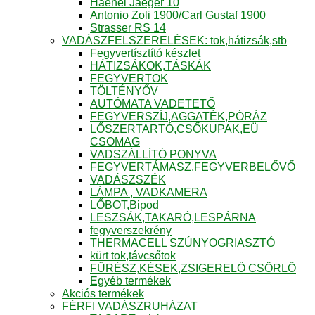
Haenel Jaeger 10
Antonio Zoli 1900/Carl Gustaf 1900
Strasser RS 14
VADÁSZFELSZERELÉSEK: tok,hátizsák,stb
Fegyvertísztító készlet
HÁTIZSÁKOK,TÁSKÁK
FEGYVERTOK
TÖLTÉNYŐV
AUTÓMATA VADETETŐ
FEGYVERSZÍJ,AGGATÉK,PÓRÁZ
LŐSZERTARTÓ,CSŐKUPAK,EÜ
CSOMAG
VADSZÁLLÍTÓ PONYVA
FEGYVERTÁMASZ,FEGYVERBELŐVŐ
VADÁSZSZÉK
LÁMPA , VADKAMERA
LŐBOT,Bipod
LESZSÁK,TAKARÓ,LESPÁRNA
fegyverszekrény
THERMACELL SZÚNYOGRIASZTÓ
kürt tok,távcsőtok
FŰRÉSZ,KÉSEK,ZSIGERELŐ CSÖRLŐ
Egyéb termékek
Akciós termékek
FÉRFI VADÁSZRUHÁZAT