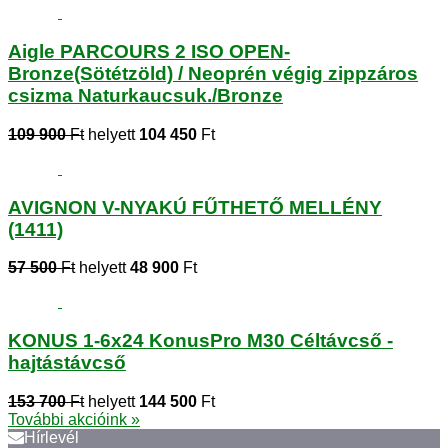
Aigle PARCOURS 2 ISO OPEN-
Bronze(Sötétzöld) / Neoprén végig zippzáros
csizma Naturkaucsuk./Bronze
109 900
Ft
helyett
104 450
Ft
AVIGNON V-NYAKÚ FŰTHETŐ MELLÉNY
(1411)
57 500
Ft
helyett
48 900
Ft
KONUS 1-6x24 KonusPro M30 Céltávcső -
hajtástávcső
153 700
Ft
helyett
144 500
Ft
További akcióink »
Hírlevél