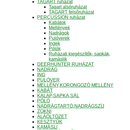
TAGART ruházat
Tagart alsóruházat
TAGART felsőruházat
PERCUSSION ruházat
Kabátok
Mellények
Nadrágok
Pulóverek
Ingek
Pólók
Ruházati kiegészítők- sapkák,
kamáslik
DEERHUNTER RUHÁZAT
NADRÁG
ING
PULÓVER
MELLÉNY,KORONGOZÓ MELLÉNY
KABÁT
KALAP,SAPKA,SÁL
PÓLÓ
NADRÁGTARTÓ,NADRÁGSZÍJ
ZOKNI
ALÁÖLTÖZET
KESZTYŰK
KAMÁSLI