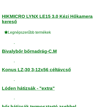
HIKMICRO LYNX LE15 3.0 Kézi Hőkamera
kereső
Legnépszerűbb termékek
Bivalybőr bőrnadrág-C.M
Konus LZ-30 3-12x56 céltávcső
Lóden hátizsák - "extra"
bőr hátizsák termosztartó zsebbel