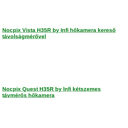
Nocpix Vista H35R by Infi hőkamera kereső
távolságmérővel
Nocpix Quest H35R by lnfi kétszemes
távmérős hőkamera