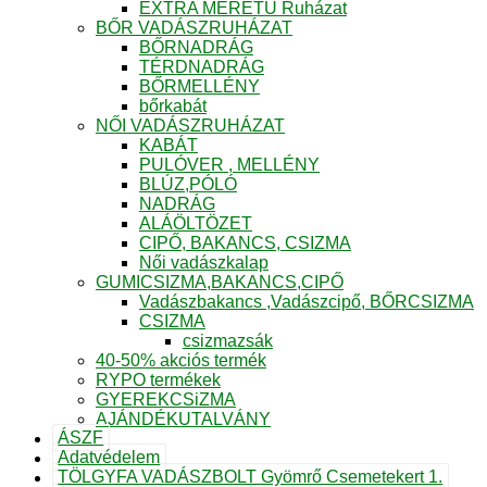
EXTRA MÉRETŰ Ruházat
BŐR VADÁSZRUHÁZAT
BŐRNADRÁG
TÉRDNADRÁG
BŐRMELLÉNY
bőrkabát
NŐI VADÁSZRUHÁZAT
KABÁT
PULÓVER , MELLÉNY
BLÚZ,PÓLÓ
NADRÁG
ALÁÖLTÖZET
CIPŐ, BAKANCS, CSIZMA
Női vadászkalap
GUMICSIZMA,BAKANCS,CIPŐ
Vadászbakancs ,Vadászcipő, BŐRCSIZMA
CSIZMA
csizmazsák
40-50% akciós termék
RYPO termékek
GYEREKCSiZMA
AJÁNDÉKUTALVÁNY
ÁSZF
Adatvédelem
TÖLGYFA VADÁSZBOLT Gyömrő Csemetekert 1.