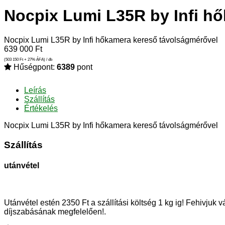
Nocpix Lumi L35R by Infi h
Nocpix Lumi L35R by Infi hőkamera kereső távolságmérővel
639 000
Ft
(503 150
Ft
+ 27% ÁFA) / db
Hűségpont:
6389
pont
Leírás
Szállítás
Értékelés
Nocpix Lumi L35R by Infi hőkamera kereső távolságmérővel
Szállítás
utánvétel
Utánvétel estén 2350 Ft a szállítási költség 1 kg ig! Fehivjuk
díjszabásának megfelelően!.