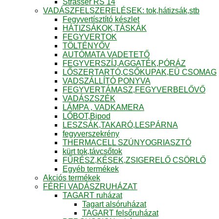
Strasser RS 14
VADÁSZFELSZERELÉSEK: tok,hátizsák,stb
Fegyvertísztító készlet
HÁTIZSÁKOK,TÁSKÁK
FEGYVERTOK
TÖLTÉNYŐV
AUTÓMATA VADETETŐ
FEGYVERSZÍJ,AGGATÉK,PÓRÁZ
LŐSZERTARTÓ,CSŐKUPAK,EÜ CSOMAG
VADSZÁLLÍTÓ PONYVA
FEGYVERTÁMASZ,FEGYVERBELŐVŐ
VADÁSZSZÉK
LÁMPA , VADKAMERA
LŐBOT,Bipod
LESZSÁK,TAKARÓ,LESPÁRNA
fegyverszekrény
THERMACELL SZÚNYOGRIASZTÓ
kürt tok,távcsőtok
FŰRÉSZ,KÉSEK,ZSIGERELŐ CSÖRLŐ
Egyéb termékek
Akciós termékek
FÉRFI VADÁSZRUHÁZAT
TAGART ruházat
Tagart alsóruházat
TAGART felsőruházat