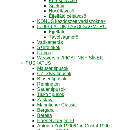
Keresőtávcső
Spektív
Hőcéltávcső
Éjjellátó céltávcső
KONUS kezdőszett vadászoknak
ÉJJELLÁTÓK,TÁVOLSÁGMÉRŐ
Éjjellátó
Távolságmérő
Vadkamerák
Szerelékek
Lámpa
Weaversín, /PICATINNY SÍNEK
PUSKATUS
Mauser tipusok
CZ- ZKK tipusok
Blaser tipusok
Remington
Sauer tipusok
Tikka tipusok
Zastava
Mannlicher Classic
Bergara
Beretta
Haenel Jaeger 10
Antonio Zoli 1900/Carl Gustaf 1900