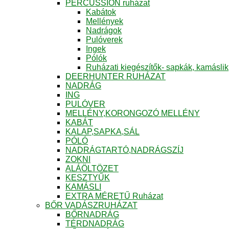
PERCUSSION ruházat
Kabátok
Mellények
Nadrágok
Pulóverek
Ingek
Pólók
Ruházati kiegészítők- sapkák, kamáslik
DEERHUNTER RUHÁZAT
NADRÁG
ING
PULÓVER
MELLÉNY,KORONGOZÓ MELLÉNY
KABÁT
KALAP,SAPKA,SÁL
PÓLÓ
NADRÁGTARTÓ,NADRÁGSZÍJ
ZOKNI
ALÁÖLTÖZET
KESZTYŰK
KAMÁSLI
EXTRA MÉRETŰ Ruházat
BŐR VADÁSZRUHÁZAT
BŐRNADRÁG
TÉRDNADRÁG