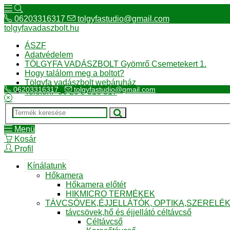
06203316317
tolgyfastudio@gmail.com
tolgyfavadaszbolt.hu
ÁSZF
Adatvédelem
TÖLGYFA VADÁSZBOLT Gyömrő Csemetekert 1.
Hogy találom meg a boltot?
Tölgyfa vadászbolt webáruház
06203316317
tolgyfastudio@gmail.com
Telefon:+36 20 3 316 317
Menü
Kosár
Profil
Kínálatunk
Hőkamera
Hőkamera előtét
HIKMICRO TERMÉKEK
TÁVCSÖVEK,ÉJJELLÁTÓK, OPTIKA,SZERELÉ
távcsövek,hő és éjjellátó céltávcső
Céltávcső