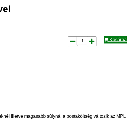
vel
Kosárba
téknél illetve magasabb súlynál a postaköltség változik az MPL