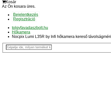
Kosár
Az Ön kosara üres.
Bejelentkezés
Regisztráció
tolgyfavadaszbolt.hu
Hőkamera
Nocpix Lumi L35R by Infi hőkamera kereső távolságmér