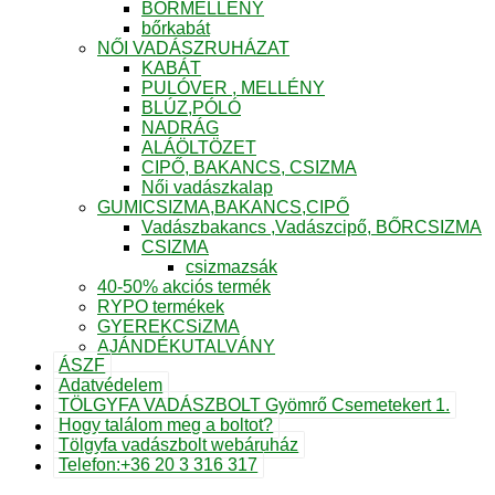
BŐRMELLÉNY
bőrkabát
NŐI VADÁSZRUHÁZAT
KABÁT
PULÓVER , MELLÉNY
BLÚZ,PÓLÓ
NADRÁG
ALÁÖLTÖZET
CIPŐ, BAKANCS, CSIZMA
Női vadászkalap
GUMICSIZMA,BAKANCS,CIPŐ
Vadászbakancs ,Vadászcipő, BŐRCSIZMA
CSIZMA
csizmazsák
40-50% akciós termék
RYPO termékek
GYEREKCSiZMA
AJÁNDÉKUTALVÁNY
ÁSZF
Adatvédelem
TÖLGYFA VADÁSZBOLT Gyömrő Csemetekert 1.
Hogy találom meg a boltot?
Tölgyfa vadászbolt webáruház
Telefon:+36 20 3 316 317