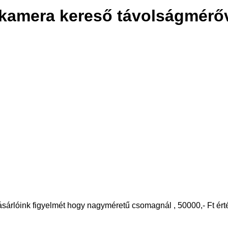
őkamera kereső távolságmérő
 vásárlóink figyelmét hogy nagyméretű csomagnál , 50000,- Ft ér