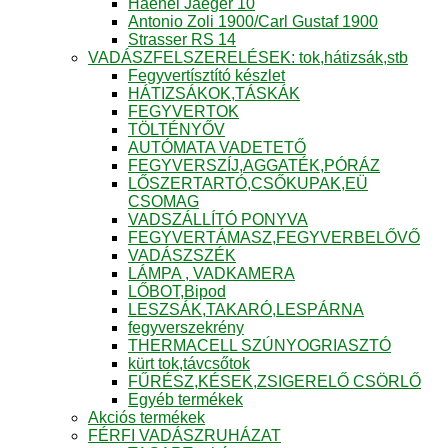
Haenel Jaeger 10
Antonio Zoli 1900/Carl Gustaf 1900
Strasser RS 14
VADÁSZFELSZERELÉSEK: tok,hátizsák,stb
Fegyvertísztító készlet
HÁTIZSÁKOK,TÁSKÁK
FEGYVERTOK
TÖLTÉNYŐV
AUTÓMATA VADETETŐ
FEGYVERSZÍJ,AGGATÉK,PÓRÁZ
LŐSZERTARTÓ,CSŐKUPAK,EÜ
CSOMAG
VADSZÁLLÍTÓ PONYVA
FEGYVERTÁMASZ,FEGYVERBELŐVŐ
VADÁSZSZÉK
LÁMPA , VADKAMERA
LŐBOT,Bipod
LESZSÁK,TAKARÓ,LESPÁRNA
fegyverszekrény
THERMACELL SZÚNYOGRIASZTÓ
kürt tok,távcsőtok
FŰRÉSZ,KÉSEK,ZSIGERELŐ CSÖRLŐ
Egyéb termékek
Akciós termékek
FÉRFI VADÁSZRUHÁZAT