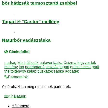
bőr hátizsák termosztartó zsebbel
Tagart ® "Castor" mellény
Naturbőr vadásztáska
Címkefelhő
nadrag
kés
hátizsák
pulover
táska
Csizma
fegyver tok
mellény
ing
nadrágtartó
leszsák
tagart
gumicsizma
graff
the
töltényöv
kalap
puskatok
sapka
aggaték
Partnereink
Az áruházban még nincsenek partnerek.
Kínálatunk
Hőkamera