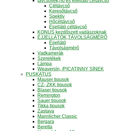
távcsövek,hő és éjjellátó céltávcső
Céltávcső
Keresőtávcső
Spektív
Hőcéltávcső
Éjjellátó céltávcső
KONUS kezdőszett vadászoknak
ÉJJELLÁTÓK,TÁVOLSÁGMÉRŐ
Éjjellátó
Távolságmérő
Vadkamerák
Szerelékek
Lámpa
Weaversín, /PICATINNY SÍNEK
PUSKATUS
Mauser tipusok
CZ- ZKK tipusok
Blaser tipusok
Remington
Sauer tipusok
Tikka tipusok
Zastava
Mannlicher Classic
Bergara
Beretta