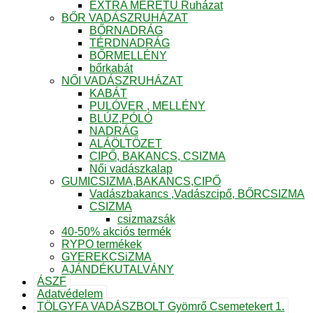
EXTRA MÉRETŰ Ruházat
BŐR VADÁSZRUHÁZAT
BŐRNADRÁG
TÉRDNADRÁG
BŐRMELLÉNY
bőrkabát
NŐI VADÁSZRUHÁZAT
KABÁT
PULÓVER , MELLÉNY
BLÚZ,PÓLÓ
NADRÁG
ALÁÖLTÖZET
CIPŐ, BAKANCS, CSIZMA
Női vadászkalap
GUMICSIZMA,BAKANCS,CIPŐ
Vadászbakancs ,Vadászcipő, BŐRCSIZMA
CSIZMA
csizmazsák
40-50% akciós termék
RYPO termékek
GYEREKCSiZMA
AJÁNDÉKUTALVÁNY
ÁSZF
Adatvédelem
TÖLGYFA VADÁSZBOLT Gyömrő Csemetekert 1.