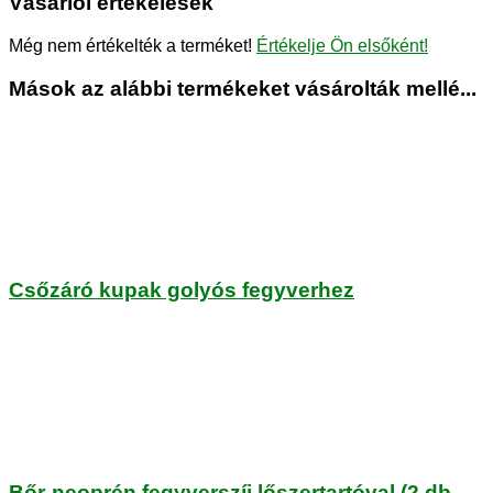
Vásárlói értékelések
Még nem értékelték a terméket!
Értékelje Ön elsőként!
Mások az alábbi termékeket vásárolták mellé...
Csőzáró kupak golyós fegyverhez
Bőr-neoprén fegyverszíj lőszertartóval (2 db-