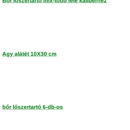
Bőr löszertartó mix-több féle kaliberhez
Agy alátét 10X30 cm
bőr lőszertartó 6-db-os