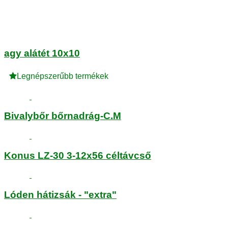
agy alátét 10x10
Legnépszerűbb termékek
Bivalybőr bőrnadrág-C.M
Konus LZ-30 3-12x56 céltávcső
Lóden hátizsák - "extra"