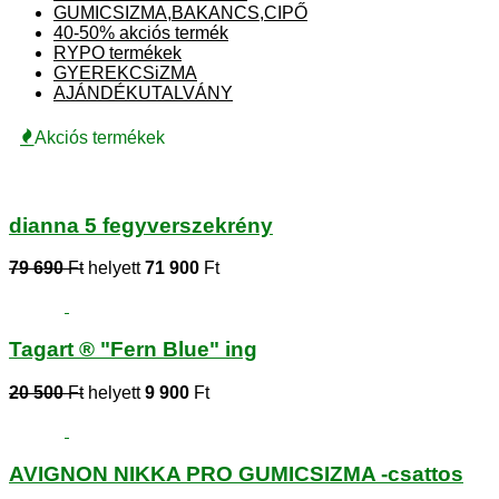
GUMICSIZMA,BAKANCS,CIPŐ
40-50% akciós termék
RYPO termékek
GYEREKCSiZMA
AJÁNDÉKUTALVÁNY
Akciós termékek
dianna 5 fegyverszekrény
79 690
Ft
helyett
71 900
Ft
Tagart ® "Fern Blue" ing
20 500
Ft
helyett
9 900
Ft
AVIGNON NIKKA PRO GUMICSIZMA -csattos