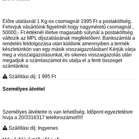
Előre utalásnál 1 Kg-os csomagnál 1995 Ft a postaköltség.
Fehivjuk vásárlóink figyelmét hogy nagyméretű csomagnál ,
50000,- Ft értéknél illetve magasabb súlynál a postaköltség
változik az MPL díjszabásának megfelelően!. Bankszámlát a
rendelés feldolgozása utan küldünk amennyiben a termék
készletünkön van egy másik visszaigazolásban! Kérjük várja
meg a visszaigazolásunkat, és sikeres visszaigazolás után
megadjuk a számlaszámot és utalja el a fenti összeget
számlánkra:
Szállítási díj: 1 995
Ft
Személyes átvétel
Személyes átvételre is van lehetőség. Időpont egyeztetésre
hivja a 20/3316317 telefonszámot!!!!!
Szállítási díj: Ingyenes