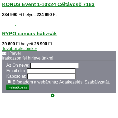
KONUS Event 1-10x24 Céltávcső 7183
234 990
Ft
helyett
224 990
Ft
RYPO canvas hátizsák
39 600
Ft
helyett
25 900
Ft
További akcióink »
Hírlevél
Iratkozzon fel hírlevelünkre!
Az Ön neve:
Email cím:
Kapcsolat:
Elfogadom a webáruház
Adatkezelési Szabályzatát
.
Feliratkozás
Üzemeltető
Online elállás
Teljes katalógus
Vásárlói értékelések