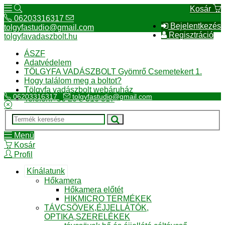
Kosár
06203316317
Bejelentkezés
tolgyfastudio@gmail.com
Regisztráció
tolgyfavadaszbolt.hu
ÁSZF
Adatvédelem
TÖLGYFA VADÁSZBOLT Gyömrő Csemetekert 1.
Hogy találom meg a boltot?
Tölgyfa vadászbolt webáruház
06203316317
tolgyfastudio@gmail.com
Telefon:+36 20 3 316 317
Menü
Kosár
Profil
Kínálatunk
Hőkamera
Hőkamera előtét
HIKMICRO TERMÉKEK
TÁVCSÖVEK,ÉJJELLÁTÓK,
OPTIKA,SZERELÉKEK