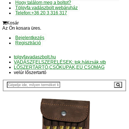
Hogy találom meg a boltot?
Tölgyfa vadászbolt webáruház
Telefon:+36 20 3 316 317
Kosár
Az Ön kosara üres.
Bejelentkezés
Regisztráció
tolgyfavadaszbolt.hu
VADÁSZFELSZERELÉSEK: tok,hátizsák,stb
LŐSZERTARTÓ,CSŐKUPAK,EÜ CSOMAG
velúr lőszertartó