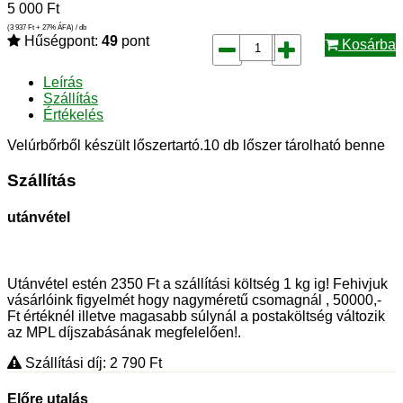
5 000
Ft
(3 937
Ft
+ 27% ÁFA) / db
Hűségpont:
49
pont
Kosárba
Leírás
Szállítás
Értékelés
Velúrbőrből készült lőszertartó.10 db lőszer tárolható benne
Szállítás
utánvétel
Utánvétel estén 2350 Ft a szállítási költség 1 kg ig! Fehivjuk
vásárlóink figyelmét hogy nagyméretű csomagnál , 50000,-
Ft értéknél illetve magasabb súlynál a postaköltség változik
az MPL díjszabásának megfelelően!.
Szállítási díj: 2 790
Ft
Előre utalás