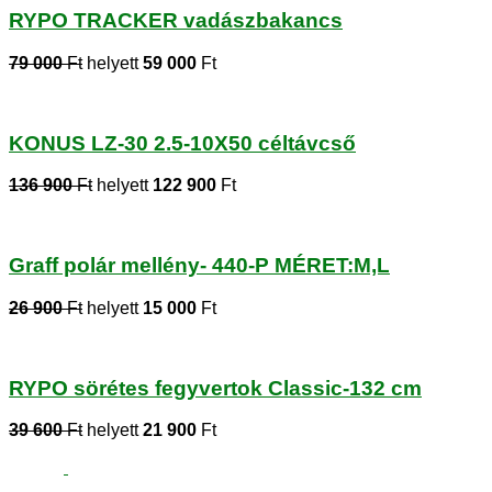
RYPO TRACKER vadászbakancs
79 000
Ft
helyett
59 000
Ft
KONUS LZ-30 2.5-10X50 céltávcső
136 900
Ft
helyett
122 900
Ft
Graff polár mellény- 440-P MÉRET:M,L
26 900
Ft
helyett
15 000
Ft
RYPO sörétes fegyvertok Classic-132 cm
39 600
Ft
helyett
21 900
Ft