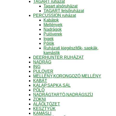
TAGART ruházat
Tagart alsóruházat
TAGART felsőruházat
PERCUSSION ruházat
Kabátok
Mellények
Nadrágok
Pulóverek
Ingek
Pólók
Ruházati kiegészítők- sapkák,
kamáslik
DEERHUNTER RUHÁZAT
NADRÁG
ING
PULÓVER
MELLÉNY,KORONGOZÓ MELLÉNY
KABÁT
KALAP,SAPKA,SÁL
PÓLÓ
NADRÁGTARTÓ,NADRÁGSZÍJ
ZOKNI
ALÁÖLTÖZET
KESZTYŰK
KAMÁSLI