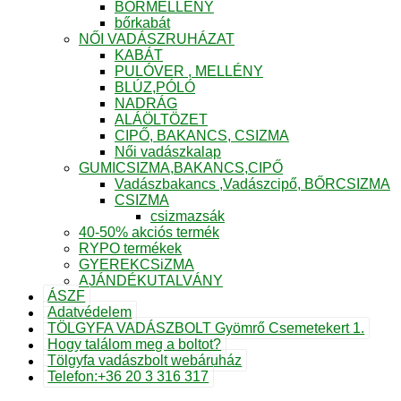
BŐRMELLÉNY
bőrkabát
NŐI VADÁSZRUHÁZAT
KABÁT
PULÓVER , MELLÉNY
BLÚZ,PÓLÓ
NADRÁG
ALÁÖLTÖZET
CIPŐ, BAKANCS, CSIZMA
Női vadászkalap
GUMICSIZMA,BAKANCS,CIPŐ
Vadászbakancs ,Vadászcipő, BŐRCSIZMA
CSIZMA
csizmazsák
40-50% akciós termék
RYPO termékek
GYEREKCSiZMA
AJÁNDÉKUTALVÁNY
ÁSZF
Adatvédelem
TÖLGYFA VADÁSZBOLT Gyömrő Csemetekert 1.
Hogy találom meg a boltot?
Tölgyfa vadászbolt webáruház
Telefon:+36 20 3 316 317