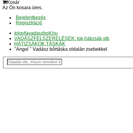
Kosár
Az Ön kosara üres.
Bejelentkezés
Regisztráció
tolgyfavadaszbolt.hu
VADÁSZFELSZERELÉSEK: tok,hátizsák,stb
HÁTIZSÁKOK,TÁSKÁK
"Angol " Vadász bőrtáska oldalán zsebekkel