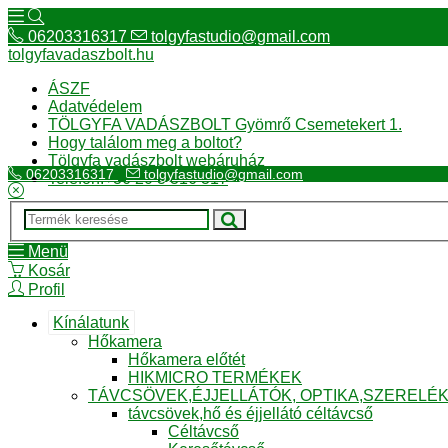
06203316317
tolgyfastudio@gmail.com
tolgyfavadaszbolt.hu
ÁSZF
Adatvédelem
TÖLGYFA VADÁSZBOLT Gyömrő Csemetekert 1.
Hogy találom meg a boltot?
Tölgyfa vadászbolt webáruház
06203316317
tolgyfastudio@gmail.com
Telefon:+36 20 3 316 317
Menü
Kosár
Profil
Kínálatunk
Hőkamera
Hőkamera előtét
HIKMICRO TERMÉKEK
TÁVCSÖVEK,ÉJJELLÁTÓK, OPTIKA,SZERELÉ
távcsövek,hő és éjjellátó céltávcső
Céltávcső