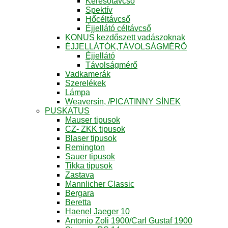
Keresőtávcső
Spektív
Hőcéltávcső
Éjjellátó céltávcső
KONUS kezdőszett vadászoknak
ÉJJELLÁTÓK,TÁVOLSÁGMÉRŐ
Éjjellátó
Távolságmérő
Vadkamerák
Szerelékek
Lámpa
Weaversín, /PICATINNY SÍNEK
PUSKATUS
Mauser tipusok
CZ- ZKK tipusok
Blaser tipusok
Remington
Sauer tipusok
Tikka tipusok
Zastava
Mannlicher Classic
Bergara
Beretta
Haenel Jaeger 10
Antonio Zoli 1900/Carl Gustaf 1900