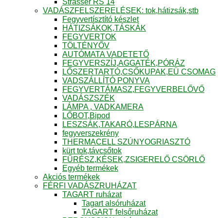
Strasser RS 14
VADÁSZFELSZERELÉSEK: tok,hátizsák,stb
Fegyvertísztító készlet
HÁTIZSÁKOK,TÁSKÁK
FEGYVERTOK
TÖLTÉNYŐV
AUTÓMATA VADETETŐ
FEGYVERSZÍJ,AGGATÉK,PÓRÁZ
LŐSZERTARTÓ,CSŐKUPAK,EÜ CSOMAG
VADSZÁLLÍTÓ PONYVA
FEGYVERTÁMASZ,FEGYVERBELŐVŐ
VADÁSZSZÉK
LÁMPA , VADKAMERA
LŐBOT,Bipod
LESZSÁK,TAKARÓ,LESPÁRNA
fegyverszekrény
THERMACELL SZÚNYOGRIASZTÓ
kürt tok,távcsőtok
FŰRÉSZ,KÉSEK,ZSIGERELŐ CSÖRLŐ
Egyéb termékek
Akciós termékek
FÉRFI VADÁSZRUHÁZAT
TAGART ruházat
Tagart alsóruházat
TAGART felsőruházat