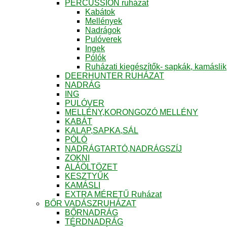
PERCUSSION ruházat
Kabátok
Mellények
Nadrágok
Pulóverek
Ingek
Pólók
Ruházati kiegészítők- sapkák, kamáslik
DEERHUNTER RUHÁZAT
NADRÁG
ING
PULÓVER
MELLÉNY,KORONGOZÓ MELLÉNY
KABÁT
KALAP,SAPKA,SÁL
PÓLÓ
NADRÁGTARTÓ,NADRÁGSZÍJ
ZOKNI
ALÁÖLTÖZET
KESZTYŰK
KAMÁSLI
EXTRA MÉRETŰ Ruházat
BŐR VADÁSZRUHÁZAT
BŐRNADRÁG
TÉRDNADRÁG